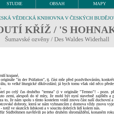
STUDIE
OBSAH
MAPY
ESKÁ VĚDECKÁ KNIHOVNA V ČESKÝCH BUDĚJO
UTÍ KŘÍŽ / 'S HOHNA
Šumavské ozvěny / Des Waldes Widerhall
ilí krajané,
originále "in der Präfation", tj. část mše před pozdvihováním, konkrét
lu, to velké liturgické díkůvzdání; já bych tomu však rád něco předes
.
el po celý čas druhého "temna" (i v originále "Temno"! - pozn. přek
uto zemi, alespoň do té míry, že mohl být nyní stavebně zajištěn a 
to, že nám spolu s tímto kostelem vrátil znovu část naší duchovní a 
 otcovské dobroty, která se nám vyhnancům z domova vždy znovu vyje
- totiž ve skutcích lidskosti a v soucitu dobrých lidí kolem nás.
für Südböhmen navštívili po jeho druhém shromáždění, konaném rok