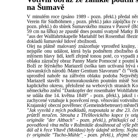
na Šumavě
V minulém roce (psáno 1989 - pozn. překl.) předal ně
Verein für Südböhmen - pozn. překl.) jako zápůjčku (v 
pozn. překl.) do sbírek Šumavského muzea v Pasově (B
59 cm na šířku) ze zpustlé dnes poutní svatyně Matky 
"aus der Wallfahrtskapelle Mariahilf bei Rosenthal /Bezir
dokladů šumavské lidové zbožnosti.
Olej na plátně malovaný znázorňuje vprostřed krajiny
nejspíše onu událost, která byla podnětem zbožného d
mlýnem hlavy lidí, kteří zřejmě tonou poté, co vypadli 
oblaku zázračný obraz Panny Marie Pomocné z poutní k
Boží ze štýrského Mariazell (soška tam uctívaná býv
slovanských národů /Mater Gentium Slavorum/" či "Vel
uprostřed nahoře na zářivém oblaku podoba Nejsvětěj
Mariazell stavěli v hornorakouském poutním místě So
kaplického okresu, přeložené na webových stranách Koho
německého znění "Dankopfer der rosenthaler Wohlfahrte
se udála dne 14. května 1849" - pozn. překl.), jakož i
zachycené vztahuje k posvěcení resp. věnování votivního
Krajanský obecní pověřenec (Gemeindebetreuer) městečka
"Jak vysvítá z mých podkladů, rozpoutala se dne 23. č
průtrží mračen. Strouha z Třešňovického kopce
(v ori
originále "der Altbach" - pozn. překl.), přitékající od
povodňová vlna měla v Rožmitále dosáhnout až výše pě
dál až k řece Vltavě (Moldau) byly údajně strženy. Nej
(v originále "Tucho-Mühle" - pozn. překl.), zřejmě za