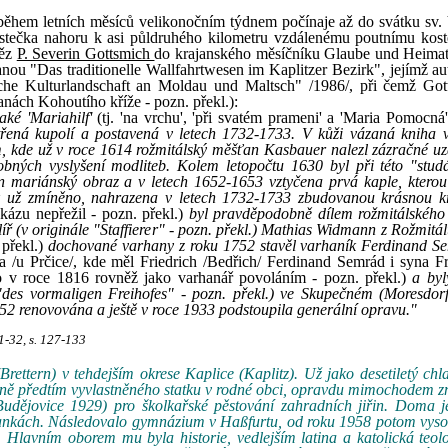
během letních měsíců velikonočním týdnem počínaje až do svátku sv.
tečka nahoru k asi půldruhého kilometru vzdálenému poutnímu kost
něz
P. Severin Gottsmich
do krajanského měsíčníku Glaube und Heimat
vanou "Das traditionelle Wallfahrtwesen im Kaplitzer Bezirk", jejímž a
che Kulturlandschaft an Moldau und Maltsch" /1986/, při čemž Got
nách Kohoutího kříže - pozn. překl.):
ké 'Mariahilf'
(tj. 'na vrchu', 'při svatém prameni' a 'Maria Pomocná'
třená kupolí a postavená v letech 1732-1733. V kůži vázaná kniha 
, kde už v roce 1614 rožmitálský měšťan Kasbauer nalezl zázračné uz
ných vyslyšení modliteb. Kolem letopočtu 1630 byl při této "stud
ěn mariánský obraz a v letech 1652-1653 vztyčena prvá kaple, kterou 
jak už zmíněno, nahrazena v letech 1732-1733 zbudovanou krásnou 
kázu nepřežil - pozn. překl.)
byl pravděpodobně dílem rožmitálského
ř (v originále "Staffierer" - pozn. překl.) Mathias Widmann z Rožmitál
 překl.)
dochované varhany z roku 1752 stavěl varhaník Ferdinand S
 /u Prčice/, kde měl Friedrich /Bedřich/ Ferdinand Semrád i syna Fr
o v roce 1816 rovněž jako varhanář povoláním - pozn. překl.)
a by
 "des vormaligen Freihofes" - pozn. překl.) ve Skupečném (Moresdor
852 renovována a ještě v roce 1933 podstoupila generální opravu."
1-32, s. 127-133
rettern) v tehdejším okrese Kaplice (Kaplitz). Už jako desetiletý chl
silně předtím vyvlastněného statku v rodné obci, opravdu mimochodem z
jovice 1929) pro školkařské pěstování zahradních jiřin. Doma je
Frankách. Následovalo gymnázium v Haßfurtu, od roku 1958 potom vys
 Hlavním oborem mu byla historie, vedlejším latina a katolická teol