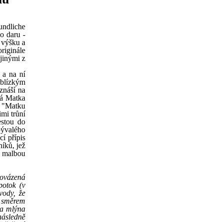
undliche
o daru -
 výšku a
riginále
 jinými z
 a na ní
 blízkým
znáší na
vá Matka
, "Matku
mi trůní
estou do
bývalého
í přípis
íků, jež
i malbou
rovázená
potok (v
vody, že
ů směrem
va mlýna
následně