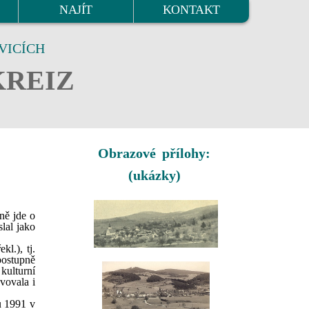
NAJÍT
KONTAKT
VICÍCH
KREIZ
Obrazové přílohy:
(ukázky)
ně jde o
lal jako
l.), tj.
postupně
kulturní
vovala i
u 1991 v