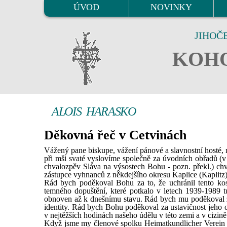
ÚVOD
NOVINKY
JIHOČ
KOHO
ALOIS HARASKO
Děkovná řeč v Cetvinách
Vážený pane biskupe, vážení pánové a slavnostní hosté, m
při mši svaté vyslovíme společně za úvodních obřadů (v 
chvalozpěv Sláva na výsostech Bohu - pozn. překl.) chvá
zástupce vyhnanců z někdejšího okresu Kaplice (Kaplitz)
Rád bych poděkoval Bohu za to, že uchránil tento kost
temného dopuštění, které potkalo v letech 1939-1989 t
obnoven až k dnešnímu stavu. Rád bych mu poděkoval za 
identity. Rád bych Bohu poděkoval za ustavičnost jeho
v nejtěžších hodinách našeho údělu v této zemi a v cizině 
Když jsme my členové spolku Heimatkundlicher Verein 