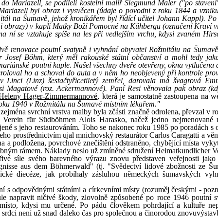
 do Mariazell, se podíleli kostelní malíř Siegmund Maler ("po stavení
Mariazell byl obraz i vysvěcen (údaje o povodni z roku 1844 a vznik
tál na Šumavě, jehož kronikářem byl řídící učitel Johann Kappl). Po
mi obrazy) v kapli Matky Boží Pomocné na Kühbergu (označení Kraví v
 ní se vztahuje spíše na les při vedlejším vrchu, kdysi zvaném Hirs
 dvě renovace poutní svatyně i vyhnání obyvatel Rožmitálu na Šumavě 
 Josef Böhm, který měl rakouské státní občanství a mohl tedy jak
u mariánské poutní kaple. Našel všechny dveře otevřeny, okna vytlučena
sroloval ho a schoval do auta a v něm ho neobjevený při kontrole prov
Linci (Linz) šestačtyřicetiletý zemřel, darovala má švagrová Em
si Magatové (roz. Ackermannové). Paní Resi věnovala pak obraz (kd
Heleny Hager-Zimmermannové
, která je samostatně zastoupena na 
roku 1940 v Rožmitálu na Šumavě místním lékařem."
 zejména svrchní vrstva malby byla zčásti značně odrolena, převzal v r
er Verein für Südböhmen Alois Harasko, načež jedno nejmenované
ojené s jeho restaurováním. Toho se nakonec roku 1985 po poradách s
ho prostřednictvím ujal mnichovský restaurátor Carlos Caragatti a vě
a a podložena, povrchové znečištění odstraněno, chybějící místa vyky
dobným rámem. Náklady neslo už zmíněné sdružení Heimatkundlicher Ve
vé síle svého barevného výrazu znovu představen veřejnosti jako
nisse aus dem Böhmerwald" (tj. "Svědectví lidové zbožnosti ze Š
jovické diecéze, jak probíhaly zásluhou německých šumavských vy
odpovědnými státními a církevními místy (rozuměj českými - pozn.
le napravit ničivé škody, zlovolně způsobené po roce 1946 poutní s
ísto, kdysi mu určené. Po pádu člověkem pohrdající a kultuře nep
v srdci není už snad daleko čas pro společnou a činorodou znovuvýstav