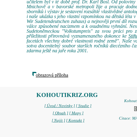
učitelem byl v té době prof. Dr. Karl Bosl. Od polovi
Mnichově a v bavorské metropoli žije a pracuje dodn
sborníků i výstav je sestavení rozsáhlé vlastivědné antol
i naše ukázka s jeho vlastní vzpomínkou na dětská léta
Wir Sudetendeutschen zuhaus) a nejnověji první díl ro
válce způsobené nacizmem a k osudnému vyhnání. Ne
Sudetoněmeckou "Volkstumpreis" za svou práci pro z
příležitosti přirovnává vyznamenaného dokonce ke
Stif
facetách všechny dobré vlastnosti rodné země". Naše vd
sotva docenitelný soubor starších ročníků diecézního č
zdarma ještě na jaře roku 2001.
obrazová příloha
KOHOUTIKRIZ.ORG
Kohoutí
[ Úvod / Novinky ]
[ Studie ]
[ Obsah ]
[ Mapy ]
Citace: MA
[ Najít ]
[ Kontakt ]