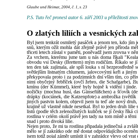
Glaube und Heimat, 2004, č. 1, s. 23
P.S. Tuto řeč pronesl autor 6. září 2003 u příležitosti 
O zlatých liliích a vesnických z
Byl jsem tenkrát osmiletý pasáček a jenom ten, kdo jím 
snů, kterým ožít mohla dát zřejmě právě jen příroda m
třiceti letech zůstal v paměti, poněvadž jsem zrovna v něm
Za vrchem, kterému jsme tam u nás doma říkali "Keala-B
obvodu vsi Desky (Brettern) mým rodičům. Říkalo se jí p
ten den tak zajímala, ale spíš louka s ní bezprostředn
světlejším listnatým chlumem, jalovcovými keři a jiným 
překypovala proto i za podzimních dní vším tím, co příro
nimi obyčejný řebříček (ovčí žebro, die Schafgarbe), ž
kmínu (der Kümmel), které byly hojně k vidění i jinde.
nožičky (mochna husí, das Gänsefüßchen) a šťovík (de
drápky (kociánek, die Katzenpfote) a ambrožka (světlík l
jiných pastvin kolem, objevil jsem tu teď ale nový druh,
krajině už vlastně nikde nesetkal. Byl to jeden druh lil
listů (podle těch zelenožlutých kuliček se jí česky říká
rostlina v celém okolí právě jen tady na tom místě a těmi
snad i proto divoká lilie.
Nejen proto, že mi ta rostlina připadala jedinečná a zvlá
mělo se jí zakrátko ode mě dostat odpovídajícího ocen
jsem totiž pojal záměr umístit ji v zahrádce vlevo od vr