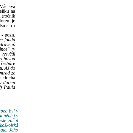
 Václava
elíku na
 (ročník
utorem je
tsmich i
 - pozn.
ve fondu
dravení.
ánce" (v
vysvětil
kruhovou
 řezbáře
u. Až do
emrad ze
iedricha
ly darem
f) Paula
apec byl v
míněné i v
ště začal
okoškolská
ogie. Jeho