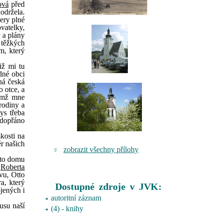
ová
před
dodržela.
nery plné
vatelky,
 a plány
 těžkých
m, který
iž mi tu
dné obci
ná česká
 otce, a
čímž mne
rodiny a
ys třeba
 dopřáno
skosti na
ěr našich
zobrazit všechny přílohy
oto domu
a
Roberta
ovu, Otto
a, který
Dostupné zdroje v JVK:
jených i
autoritní záznam
usu naší
(4) - knihy