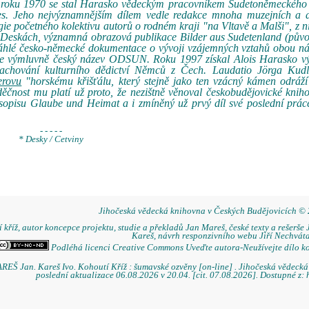
ny roku 1970 se stal Harasko vědeckým pracovníkem Sudetoněmeckého 
es. Jeho nejvýznamnějším dílem vedle redakce mnoha muzejních a a
ogie početného kolektivu autorů o rodném kraji "na Vltavě a Malši", z n
 v Deskách, významná obrazová publikace Bilder aus Sudetenland (pův
zsáhlé česko-německé dokumentace o vývoji vzájemných vztahů obou n
se výmluvně český název ODSUN. Roku 1997 získal Alois Harasko 
achování kulturního dědictví Němců z Čech. Laudatio Jörga Kudl
terovu
"horskému křišťálu, který stejně jako ten vzácný kámen odráž
ěčnost mu platí už proto, že nezištně věnoval českobudějovické knih
asopisu Glaube und Heimat a i zmíněný už prvý díl své poslední práce
- - - - -
* Desky / Cetviny
Jihočeská vědecká knihovna v Českých Budějovicích ©
 kříž, autor koncepce projektu, studie a překladů Jan Mareš, české texty a rešerše 
Kareš, návrh responzivního webu Jiří Nechváta
Podléhá licenci Creative Commons Uveďte autora-Neužívejte dílo k
REŠ Jan. Kareš Ivo. Kohoutí Kříž : šumavské ozvěny [on-line] . Jihočeská vědeck
poslední aktualizace 06.08.2026 v 20.04. [cit. 07.08.2026]. Dostupné z: