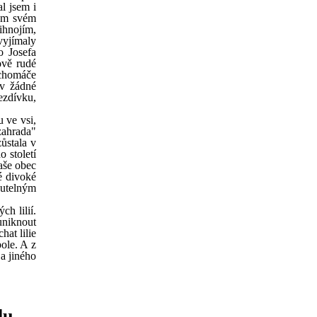
l jsem i
tom svém
řihnojím,
vyjímaly
o Josefa
ově rudé
 chomáče
 v žádné
řezdívku,
 ve vsi,
zahrada"
ůstala v
 století
naše obec
né divoké
nutelným
h lilií.
uniknout
hat lilie
ole. A z
a jiného
lu