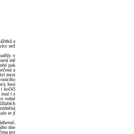
ážitků a
více než
atřily v
která mě
ruhé pak
sečená a
 Byl mezi
vonícího
e), husí
i kočičí
 znal i z
ve volné
úžlabích
e zmíněná
alo se jí
nádherné,
ního dne
rčena pro