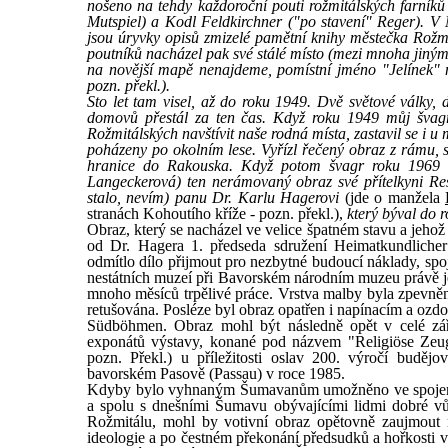
nošeno na tehdy každoroční pouti rožmitálských farníků
Mutspiel) a Kodl Feldkirchner ("po stavení" Reger). V 
jsou úryvky opisů zmizelé pamětní knihy městečka Rožmi
poutníků nacházel pak své stálé místo (mezi mnoha jiný
na novější mapě nenajdeme, pomístní jméno "Jelínek" na
pozn. překl.).
Sto let tam visel, až do roku 1949. Dvě světové války,
domovů přestál za ten čas. Když roku 1949 můj švagr
Rožmitálských navštívit naše rodná místa, zastavil se i 
poházeny po okolním lese. Vyřízl řečený obraz z rámu, 
hranice do Rakouska. Když potom švagr roku 1969 v 
Langeckerová) ten nerámovaný obraz své přítelkyni Re
stalo, nevím) panu Dr. Karlu Hagerovi
(jde o manžela
stranách Kohoutího kříže - pozn. překl.),
který býval do 
Obraz, který se nacházel ve velice špatném stavu a jehož
od Dr. Hagera 1. předseda sdružení Heimatkundlich
odmítlo dílo přijmout pro nezbytné budoucí náklady, sp
nestátních muzeí při Bavorském národním muzeu právě je
mnoho měsíců trpělivé práce. Vrstva malby byla zpevněn
retušována. Posléze byl obraz opatřen i napínacím a oz
Südböhmen. Obraz mohl být následně opět v celé záři
exponátů výstavy, konané pod názvem "Religiöse Zeug
pozn. Překl.) u příležitosti oslav 200. výročí budě
bavorském Pasově (Passau) v roce 1985.
Kdyby bylo vyhnaným Šumavanům umožněno ve spojení s 
a spolu s dnešními Šumavu obývajícími lidmi dobré vů
Rožmitálu, mohl by votivní obraz opětovně zaujmout m
ideologie a po čestném překonání předsudků a hořkosti 