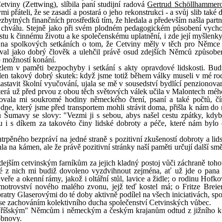
viny (Zettwing), slíbila paní studijní radová
Gertrud Schöllhammer
 přáteli, že se zasadí a postará o jeho rekonstrukci - a svůj slib také 
ezbytných finančních prostředků tím, že hledala a především našla part
ší chválu. Stejně jako při svém plodném pedagogickém působení vycho
tu k činnému životu a ke společenskému uplatnění, i zde její myšlenky
a na spolkových setkáních o tom, že Cetviny měly v těch pro Němce
oval jako dobrý člověk a ulehčil právě osud zdejších Němců způsobe
 možností konání.
em v paměti bezpochyby i setkání s akty opravdové lidskosti. Bud
den takový dobrý skutek: když jsme totiž během války museli v mé ro
astavit školní vyučování, ujala se mě v sousedství bydlící penzionova
terá už před prvou z obou těch světových válek učila v Malontech mého
ytovala mi soukromé hodiny německého čtení, psaní a také počtů, 
 dne, který jsme před transportem mohli strávit doma, přišla k nám do 
 Šumavy se slovy: "Vezmi ji s sebou, abys našel cestu zpátky, kdyb
 i s díkem za takovéto činy lidské dobroty a péče, které nám bylo
 utrpěného bezpráví na jedné straně s pozitivní zkušeností dobroty a lid
la na kámen, ale že právě pozitivní stránky naší paměti určují další sm
ěkdejším cetvinským farníkům za jejich kladný postoj vůči záchraně toh
ré z nich mi budiž dovoleno vyzdvihnout zejména, ať už jde o pan
veře a okenní rámy, jakož i oltářní stůl, lavice a židle; o rodinu Hofk
motrovství nového malého zvonu, jejž teď kostel má; o Fritze Breier
atry Glaserovými do té doby aktivně podílel na všech iniciativách, spo
 se zachováním kolektivního ducha společenství Cetvinských vůbec.
říšským" Němcům i německým a českým krajanům odtud z jižního k
obnovy.