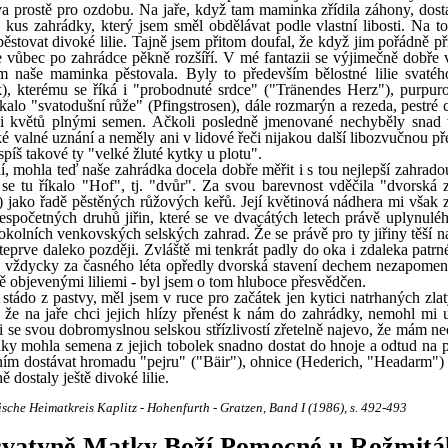
va prostě pro ozdobu. Na jaře, když tam maminka zřídila záhony, dosta
ý kus zahrádky, který jsem směl obdělávat podle vlastní libosti. Na 
pěstovat divoké lilie. Tajně jsem přitom doufal, že když jim pořádně p
se vůbec po zahrádce pěkně rozšíří. V mé fantazii se výjimečně dobře 
m naše maminka pěstovala. Byly to především bělostné lilie svatéh
ock), kterému se říká i "probodnuté srdce" ("Tränendes Herz"), purpur
kalo "svatodušní růže" (Pfingstrosen), dále rozmarýn a rezeda, pestré
áči květů plnými semen. Ačkoli posledně jmenované nechyběly snad
ké valné uznání a neměly ani v lidové řeči nijakou další libozvučnou p
spíš takové ty "velké žluté kytky u plotu".
, mohla teď naše zahrádka docela dobře měřit i s tou nejlepší zahradou
se tu říkalo "Hof", tj. "dvůr". Za svou barevnost vděčila "dvorská 
jako řadě pěstěných růžových keřů. Její květinová nádhera mi však z
početných druhů jiřin, které se ve dvacátých letech právě uplynulého
o okolních venkovských selských zahrad. Že se právě pro ty jiřiny těší 
 teprve daleko později. Zvláště mi tenkrát padly do oka i zdaleka patr
eré vždycky za časného léta opředly dvorská stavení dechem nezapome
 objevenými liliemi - byl jsem o tom hluboce přesvědčen.
do z pastvy, měl jsem v ruce pro začátek jen kytici natrhaných zlatýc
 že na jaře chci jejich hlízy přenést k nám do zahrádky, nemohl mi 
mi se svou dobromyslnou selskou střízlivostí zřetelně najevo, že mám nec
ádky mohla semena z jejich tobolek snadno dostat do hnoje a odtud na p
ním dostávat hromadu "pejru" ("Bäir"), ohnice (Hederich, "Headarm") 
dostaly ještě divoké lilie.
he Heimatkreis Kaplitz - Hohenfurth - Gratzen, Band I (1986), s. 492-493
í svatyně Matky Boží Pomocné u Rožmitá