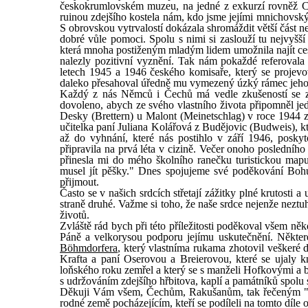
českokrumlovském muzeu, na jedné z exkurzí rovněž Cet
ruinou zdejšího kostela nám, kdo jsme jejími mnichovskými
S obrovskou vytrvalostí dokázala shromáždit větší část n
dobré vůle pomoci. Spolu s nimi si zaslouží tu nejvyš
která mnoha postiženým mladým lidem umožnila najít ces
nalezly pozitivní vyznění. Tak nám pokaždé referoval
letech 1945 a 1946 českého komisaře, který se projev
daleko přesahoval úředně mu vymezený úzký rámec jeho
Každý z nás Němců i Čechů má vedle zkušeností se zl
dovoleno, abych ze svého vlastního života připomněl je
Desky (Brettern) u Malont (Meinetschlag) v roce 1944 z
učitelka paní Juliana Kolářová z Budějovic (Budweis), k
až do vyhnání, které nás postihlo v září 1946, posk
připravila na prvá léta v cizině. Večer onoho posledního
přinesla mi do mého školního ranečku turistickou mapu
musel jít pěšky." Dnes spojujeme své poděkování Bohu
přijmout.
Často se v našich srdcích střetají zážitky plné krutosti a
straně druhé. Važme si toho, že naše srdce nejenže neztuh
životů.
Zvláště rád bych při této příležitosti poděkoval všem n
Páně a velkorysou podporu jejímu uskutečnění. Někte
Böhmdorfera
, který vlastníma rukama zhotovil veškeré d
Krafta a paní Oserovou a Breierovou, které se ujaly k
loňského roku zemřel a který se s manželi Hofkovými a br
s udržováním zdejšího hřbitova, kaplí a památníků spolu
Děkuji Vám všem, Čechům, Rakušanům, tak řečeným "
rodné země pocházejícím, kteří se podíleli na tomto díle 