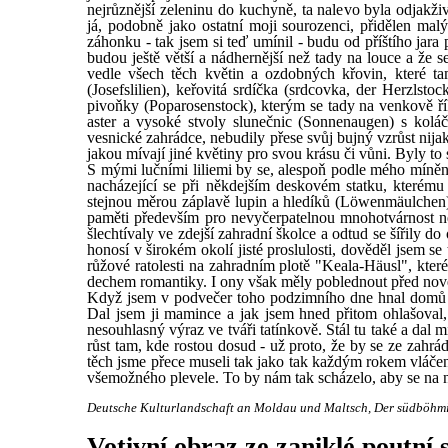
nejrůznější zeleninu do kuchyně, ta nalevo byla odjakži
já, podobně jako ostatní moji sourozenci, přidělen mal
záhonku - tak jsem si teď umínil - budu od příštího jara 
budou ještě větší a nádhernější než tady na louce a že 
vedle všech těch květin a ozdobných křovin, které ta
(Josefslilien), keřovitá srdíčka (srdcovka, der Herzlst
pivoňky (Poparosenstock), kterým se tady na venkově ří
aster a vysoké stvoly slunečnic (Sonnenaugen) s kol
vesnické zahrádce, nebudily přese svůj bujný vzrůst nija
jakou mívají jiné květiny pro svou krásu či vůni. Byly to 
S mými lučními liliemi by se, alespoň podle mého mínění
nacházející se při někdejším deskovém statku, kterému 
stejnou měrou záplavě lupin a hledíků (Löwenmäulchen) 
paměti především pro nevyčerpatelnou mnohotvárnost nes
šlechtívaly ve zdejší zahradní školce a odtud se šířily d
honosí v širokém okolí jisté proslulosti, dověděl jsem se
růžové ratolesti na zahradním plotě "Keala-Häusl", kt
dechem romantiky. I ony však měly poblednout před nově
Když jsem v podvečer toho podzimního dne hnal domů stá
Dal jsem ji mamince a jak jsem hned přitom ohlašoval,
nesouhlasný výraz ve tváři tatínkově. Stál tu také a dal 
růst tam, kde rostou dosud - už proto, že by se ze zahr
těch jsme přece museli tak jako tak každým rokem vláče
všemožného plevele. To by nám tak scházelo, aby se na ně 
Deutsche Kulturlandschaft an Moldau und Maltsch, Der südböhmisc
Votivní obraz ze zaniklé poutn