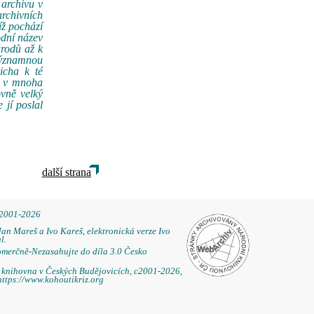
archivu v
rchivních
íž pochází
odní název
árodů až k
významnou
icha k té
í v mnoha
ovně velký
 jí poslal
další strana
 2001-2026
Jan Mareš a Ivo Kareš, elektronická verze Ivo
l.
omerčně-Nezasahujte do díla 3.0 Česko
á knihovna v Českých Budějovicích, c2001-2026,
https://www.kohoutikriz.org