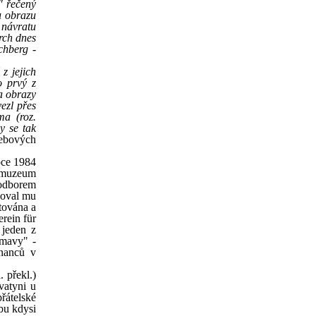
" řečený
u obrazu
 návratu
rch dnes
chberg -
z jejich
o prvý z
 a obrazy
ezl přes
ma (roz.
y se tak
webových
oce 1984
 muzeum
 odborem
noval mu
tována a
rein für
 jeden z
umavy" -
hnanců v
 překl.)
vatyni u
řátelské
bu kdysi