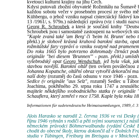
kvetoucí kulturní krajiny na jihu Čech.
Kdysi putovali zbožní obyvatelé Rožmitálu na Šumavě 
každou sobotu večer v prosebném procesí ze svého měs
Kühbergu, o jehož vzniku napsal cisterciácký řádový k
13 /1961/, s. 979n.) následující zprávu (viz i studii naz
Georg R. Schroubek
a která je součástí knihy "Deuts
Schroubek jsou i samostatně zastoupeni na webových stra
"Kaple zvaná také 'am Berg' či 'beim hl. Brunn' nebo ta
překl.)
je slohově krásná kruhová barokní stavba, opa
rožmitálské fary vypráví o vzniku svatyně nad pramenem
Do roku 1665 bylo potvrzeno dohromady čtrnáct podob
originále "bei diesem 'Brunnen'" - pozn. překl.) umíst
vyšebrodský opat
Georg Wendschuh
, jež byla však, 
stavbou novější. Barokní oltář
(ten ovšem poválečnou z
Johanna Kopatsche, oltářní obraz vytvořil dekorační malí
naší doby
(rozuměj do časů odsunu v roce 1946 - pozn.
Sedlce (v originále "aus Selz",
rozuměj Sedlec u Tábora
Joachima, pokřtěného 29. srpna roku 1747 a zesnuléh
majitele někdejšího svobodnického statku (v originále
Schauflera, který zemřel v roce 1758. Kaple byla roku 1
Informationen für sudetendeutsche Heimatsammlungen, 1989, č. 3
Alois Harasko se narodil 2. června 1936 ve vsi Desky (B
říjnu 1946 vyhnán s rodiči a pěti svými sourozenci z ná
německém průvodci Böhmerwalbundu (vydání České Budě
chodit do obecné školy, kterou dokončil až v Dolních 
studia v Tübingen, Freiburg im Breisgau a v Mnichově.