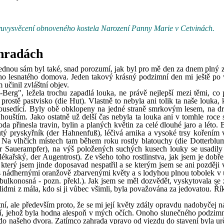
znovuvysvěcení obnoveného kostela Narození Panny Marie v Cetvinách.
ahradách
jednou sám byl také, snad porozumí, jak byl pro mě den za dnem plný z
ého lesnatého domova. Jeden takový krásný podzimní den mi ještě po 
 učinil zvláštní objev.
erg", ležela trochu zapadlá louka, ne právě nejlepší mezi těmi, co p
rostě pastvisko (die Hut). Vlastně to nebyla ani tolik ta naše louka, 
ě sousedící. Byly obě obklopeny na jedné straně smrkovým lesem, na d
houštím. Jako ostatně už delší čas nebyla ta louka ani v tomhle roce 
da přinesla travin, bylin a planých květin za celé dlouhé jaro a léto.
lutý pryskyřník (der Hahnenfuß), léčivá arnika a vysoké trsy kořením 
 Na vlhčích místech tam během roku rostly blatouchy (die Dotterblum
r Sauerampfer), na výš položených suchých kusech louky se usadily 
ékařský, der Augentrost). Ze všeho toho rostlinstva, jak jsem je dobře
 který jsem jinde doposavad nespatřil a se kterým jsem se ani později 
ie s nádhernými oranžově zbarvenými květy a s lodyhou plnou tobolek v 
 cibulkonosná - pozn. překl.). Jak jsem se měl dozvědět, vyskytovala s
 lidmi z mála, kdo si ji vůbec všimli, byla považována za jedovatou. Řík
štní, ale především proto, že se mi její květy zdály opravdu nadobyčej 
ění, jehož byla hodna alespoň v mých očích. Onoho slunečného podzim
at do našeho dvora. Zatímco zahrada vpravo od vjezdu do stavení byla u