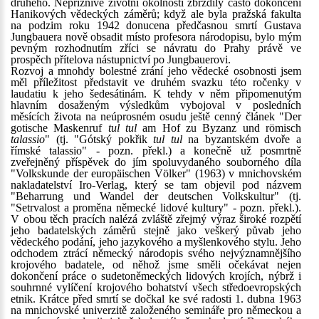
druhého. Nepříznivé životní okolnosti zbrzdily často dokončení
Hanikových vědeckých záměrů; když ale byla pražská fakulta
na podzim roku 1942 donucena předčasnou smrtí Gustava
Jungbauera nově obsadit místo profesora národopisu, bylo mým
pevným rozhodnutím zříci se návratu do Prahy právě ve
prospěch přítelova nástupnictví po Jungbauerovi.
Rozvoj a mnohdy bolestné zrání jeho vědecké osobnosti jsem
měl příležitost představit ve druhém svazku této ročenky v
laudatiu k jeho šedesátinám. K tehdy v něm připomenutým
hlavním dosaženým výsledkům vybojoval v posledních
měsících života na neúprosném osudu ještě cenný článek "Der
gotische Maskenruf
tul tul
am Hof zu Byzanz und römisch
talassio
" (tj. "Gótský pokřik
tul tul
na byzantském dvoře a
římské talassio" - pozn. překl.) a konečně už posmrtně
zveřejněný příspěvek do jím spoluvydaného souborného díla
"Volkskunde der europäischen Völker" (1963) v mnichovském
nakladatelství Iro-Verlag, který se tam objevil pod názvem
"Beharrung und Wandel der deutschen Volkskultur" (tj.
"Setrvalost a proměna německé lidové kultury" - pozn. překl.).
V obou těch pracích nalézá zvláště zřejmý výraz široké rozpětí
jeho badatelských záměrů stejně jako veškerý půvab jeho
vědeckého podání, jeho jazykového a myšlenkového stylu. Jeho
odchodem ztrácí německý národopis svého nejvýznamnějšího
krojového badatele, od něhož jsme směli očekávat nejen
dokončení práce o sudetoněmeckých lidových krojích, nýbrž i
souhrnné vylíčení krojového bohatství všech středoevropských
etnik. Krátce před smrtí se dočkal ke své radosti 1. dubna 1963
na mnichovské univerzitě založeného semináře pro německou a