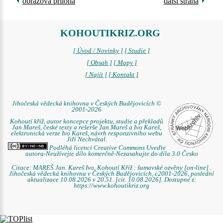
obrazová příloha
další strana
KOHOUTIKRIZ.ORG
[ Úvod / Novinky ]
[ Studie ]
[ Obsah ]
[ Mapy ]
[ Najít ]
[ Kontakt ]
Jihočeská vědecká knihovna v Českých Budějovicích ©
2001-2026
Kohoutí kříž, autor koncepce projektu, studie a překladů
Jan Mareš, české texty a rešerše Jan Mareš a Ivo Kareš,
elektronická verze Ivo Kareš, návrh responzivního webu
Jiří Nechvátal.
Podléhá licenci Creative Commons Uveďte
autora-Neužívejte dílo komerčně-Nezasahujte do díla 3.0 Česko
Citace: MAREŠ Jan. Kareš Ivo. Kohoutí Kříž : šumavské ozvěny [on-line] .
Jihočeská vědecká knihovna v Českých Budějovicích, c2001-2026, poslední
aktualizace 10.08.2026 v 20.51. [cit. 10.08.2026]. Dostupné z:
https://www.kohoutikriz.org