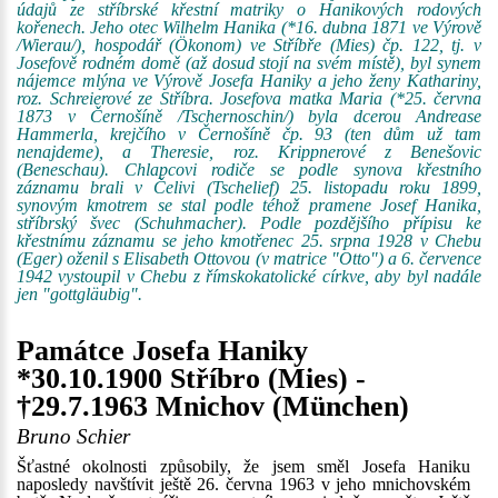
údajů ze stříbrské křestní matriky o Hanikových rodových
kořenech. Jeho otec Wilhelm Hanika (*16. dubna 1871 ve Výrově
/Wierau/), hospodář (Ökonom) ve Stříbře (Mies) čp. 122, tj. v
Josefově rodném domě (až dosud stojí na svém místě), byl synem
nájemce mlýna ve Výrově Josefa Haniky a jeho ženy Kathariny,
roz. Schreierové ze Stříbra. Josefova matka Maria (*25. června
1873 v Černošíně /Tschernoschin/) byla dcerou Andrease
Hammerla, krejčího v Černošíně čp. 93 (ten dům už tam
nenajdeme), a Theresie, roz. Krippnerové z Benešovic
(Beneschau). Chlapcovi rodiče se podle synova křestního
záznamu brali v Čelivi (Tschelief) 25. listopadu roku 1899,
synovým kmotrem se stal podle téhož pramene Josef Hanika,
stříbrský švec (Schuhmacher). Podle pozdějšího přípisu ke
křestnímu záznamu se jeho kmotřenec 25. srpna 1928 v Chebu
(Eger) oženil s Elisabeth Ottovou (v matrice "Otto") a 6. července
1942 vystoupil v Chebu z římskokatolické církve, aby byl nadále
jen "gottgläubig".
Památce Josefa Haniky
*30.10.1900 Stříbro (Mies) -
†29.7.1963 Mnichov (München)
Bruno Schier
Šťastné okolnosti způsobily, že jsem směl Josefa Haniku
naposledy navštívit ještě 26. června 1963 v jeho mnichovském