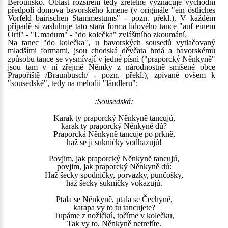
Berounsko. Oblast rozšíření tedy zřetelně vyznačuje východní
předpolí domova bavorského kmene (v originále "ein östliches
Vorfeld bairischen Stammestums" - pozn. překl.). V každém
případě si zasluhuje tato stará forma lidového tance "auf einem
Örtl" - "Umadum" - "do kolečka" zvláštního zkoumání.
Na tanec "do kolečka", u bavorských sousedů vytlačovaný
mladšími formami, jsou chodská děvčata hrdá a bavorskému
způsobu tance se vysmívají v jedné písni ("praporcký Něnkyně"
jsou tam v ní zřejmě Němky z národnostně smíšené obce
Prapořiště /Braunbusch/ - pozn. překl.), zpívané ovšem k
"sousedské", tedy na melodii "ländleru":
:Sousedská:
Karak ty praporcký Něnkyně tancujú,
karak ty praporcký Něnkyně dú?
Praporcká Něnkyně tancuje po prkně,
haž se ji sukničky vodhazujú!
Povjim, jak praporcký Něnkyně tancujú,
povjim, jak praporcký Něnkyně dú:
Haž šecky spodničky, porvazky, punčošky,
haž šecky sukničky vokazujú.
Ptala se Něnkyně, ptala se Čechyně,
karapa vy to tu tancujete?
Tupáme z nožičkú, točíme v kolečku,
Tak vy to, Něnkyně netrefíte.