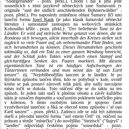
"Südegerländer" - pozn. překl.), Chodů i dál k jihu ještě
sousedících s nimi jazykově německých zase Šumavanů (v
originále "und der südlich anschließenden Böhmerwäldler" -
pozn. překl.). Pro naposledy zmíněnou oblast Šumavy líčí tuto
taneční formu
Josef Rank
(je jako klasik šumavské německé
literatuy i samostatně zastoupen na webových stránkách
Kohoutího kříže - pozn. překl.):
"Der beliebteste Tanz ist der
Ländler. Er wird auf steirische Weise getanzt von denen, die im
Rondeau sich bewegen, allein innerhalb des Kreises stellen sich
zugleich so viele Paare auf, als nebeneinander Platz finden, um
sich herumdrehen zu können. Dieses Herumdrehen geschieht
taktmäßig so, daß ein Takt zu einer ganzen Wendung hinreicht,
und der Schluß jedes Taktes wird durch einen Stampf und
gleichzeitifgea Senken des Paares markiert. Mit diesem
eigentümlichen Tanz ist ein häufiges Aufschwingen der
Tänzerinnen verbunden und man nennt das 'af oan Eartl
tanzen'"
. (tj. "Nejoblíbenějším tancem je tu ländler. Je po
štýrském způsobu tančen těmi, kdo se pohybují v kole, uvnitř
kruhu se pak postaví zároveň tolik párů, aby našly navzájem
místo točit se dokola. Toto otáčení děje se do taktu na ten
způsob, že jeden takt stačí k plnému obratu a závěr každého
taktu je označen dupnutím a současným poklesem tančícího páru
v kolenou. S tímto osobitým tancem je spojeno časté
vyzdvihování tanečnic a říká se obecně tomu způsobu i 'af oan
Eartl tanzen'" - pozn. překl.). Zatímco zde se zdá být zahrnuta
starší a původní taneční forma "auf einem Örtl" (tj. otáčení na
jednom a témže "místečku") do novějšího "Steirisch" ("štajryš" i
"landler" odpovídají českému pojmu "sousedská" - pozn.