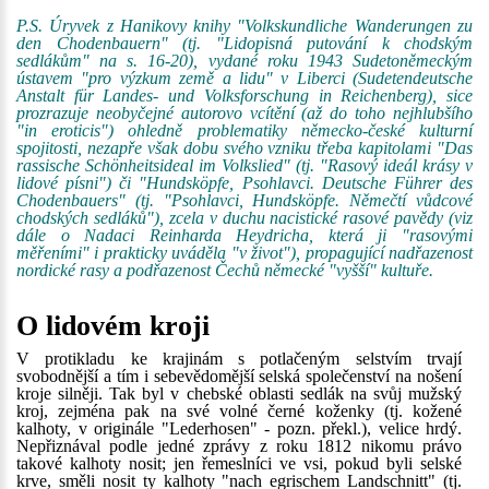
P.S. Úryvek z Hanikovy knihy "Volkskundliche Wanderungen zu
den Chodenbauern" (tj. "Lidopisná putování k chodským
sedlákům" na s. 16-20), vydané roku 1943 Sudetoněmeckým
ústavem "pro výzkum země a lidu" v Liberci (Sudetendeutsche
Anstalt für Landes- und Volksforschung in Reichenberg), sice
prozrazuje neobyčejné autorovo vcítění (až do toho nejhlubšího
"in eroticis") ohledně problematiky německo-české kulturní
spojitosti, nezapře však dobu svého vzniku třeba kapitolami "Das
rassische Schönheitsideal im Volkslied" (tj. "Rasový ideál krásy v
lidové písni") či "Hundsköpfe, Psohlavci. Deutsche Führer des
Chodenbauers" (tj. "Psohlavci, Hundsköpfe. Němečtí vůdcové
chodských sedláků"), zcela v duchu nacistické rasové pavědy (viz
dále o Nadaci Reinharda Heydricha, která ji "rasovými
měřeními" i prakticky uváděla "v život"), propagující nadřazenost
nordické rasy a podřazenost Čechů německé "vyšší" kultuře.
O lidovém kroji
V protikladu ke krajinám s potlačeným selstvím trvají
svobodnější a tím i sebevědomější selská společenství na nošení
kroje silněji. Tak byl v chebské oblasti sedlák na svůj mužský
kroj, zejména pak na své volné černé koženky (tj. kožené
kalhoty, v originále "Lederhosen" - pozn. překl.), velice hrdý.
Nepřiznával podle jedné zprávy z roku 1812 nikomu právo
takové kalhoty nosit; jen řemeslníci ve vsi, pokud byli selské
krve, směli nosit ty kalhoty "nach egrischem Landschnitt" (tj.