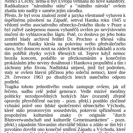
Němci a Čechy, nemá-li být Evropa vehnána do nové katastrofy.
Radikalizace "národního státu" a "státního národa" ovšem
zhatila tuto naději v samém jejím zárodku.
Přesto, že byl svou znalostí země a jazyka všestranně vybaven k
úspěšnému působení na Západě, setrval Hanika roku 1945 u
vědomí svého asociativního německo-českého úkolu v Praze a
byl zuřivě zaslepenou masou vyhaněčů uvržen po nevýslovném
mučení do vyhlazovacího lágru. Poté, co doslova po jeho boku
zemřel hlady archivní ředitel Dr. Prochno a tělesná váha
samotného Haniky klesla na polovinu svého předválečného
stavu, byl donucen nosit na zádech metrákových nákladů a zcela
tím pohřbít zbytky svých tělesných sil. Teprve když nemoc
hrozila koncem, podařilo se přezkoumáním a konečným
prokázáním jeho neviny dosáhnout i Hanikova propuštění a tím i
záchrany jeho života. Nadlidská utrpení, jimž byl podroben,
staly se ovšem hlavní příčinou jeho srdeční nemoci, které dne
29. července 1963 po dlouhých letech statečného odporu
podlehl.
Tragika tohoto jednotlivého osudu zastupuje ovšem, jak už
řečeno, sudbu celé jedné generace. Vedle mizivé menšiny
politicky nezodpovědných horkých hlav (rozuměj zřejmě
opravdu přesvědčené nacisty - pozn. překl.) postihlo zločinné
vyhnání právě ono lidské společenství německého Východu,
které stálo prostorovým sousedstvím, pokrevní spřízněností a
pospolnými kulturními znaky (v originále "durch
Blutsverwandschaft und kulturelle Gemeinsamkeiten" - pozn.
překl.) západním Slovanům obzvláště blízko a zdálo se tím být i
povoláno dovršit ono konečné smíření Západu a Východu, které