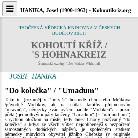
HANIKA, Josef (1900-1963) - Kohoutikriz.org
JIHOČESKÁ VĚDECKÁ KNIHOVNA V ČESKÝCH
BUDĚJOVICÍCH
KOHOUTÍ KŘÍŽ /
'S HOHNAKREIZ
Šumavské ozvěny / Des Waldes Widerhall
JOSEF HANIKA
"Do kolečka" / "Umadum"
Také tu (rozuměj v "horyjší" hospodě chodského Mrákova
/původně Mrdákov, ale na nátlak farářův přejmenován
"mravněji", německy zván ovšem nadále "Mrdaken"/ - pozn.
překl.) jednotlivými páry tančený "Umadum" (= "um und um")
s rychlou otočkou na místě, tedy tanec Chody nazývaný "do
kolečka" a kdysi ze všech vůbec nejoblíbenější s bezpočtem
samostatných dudáckých nápěvů, je společným statkem
německy mluvících obyvatel jižního Chebska (v originále