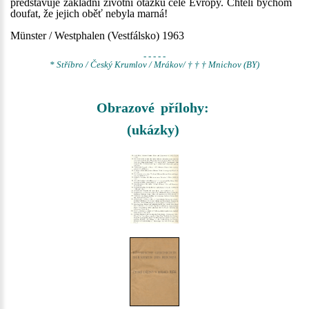
představuje základní životní otázku celé Evropy. Chtěli bychom
doufat, že jejich oběť nebyla marná!
Münster / Westphalen (Vestfálsko) 1963
- - - - -
* Stříbro / Český Krumlov / Mrákov/ † † † Mnichov (BY)
Obrazové přílohy:
(ukázky)