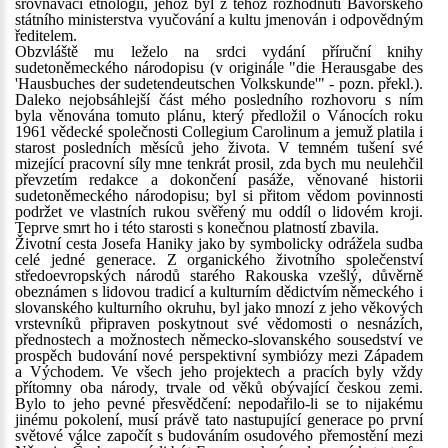
srovnávací etnologii, jehož byl z téhož rozhodnutí Bavorského
státního ministerstva vyučování a kultu jmenován i odpovědným
ředitelem.
Obzvláště mu leželo na srdci vydání příruční knihy
sudetoněmeckého národopisu (v originále "die Herausgabe des
'Hausbuches der sudetendeutschen Volkskunde'" - pozn. překl.).
Daleko nejobsáhlejší část mého posledního rozhovoru s ním
byla věnována tomuto plánu, který předložil o Vánocích roku
1961 vědecké společnosti Collegium Carolinum a jemuž platila i
starost posledních měsíců jeho života. V temném tušení své
mizející pracovní síly mne tenkrát prosil, zda bych mu neulehčil
převzetím redakce a dokončení pasáže, věnované historii
sudetoněmeckého národopisu; byl si přitom vědom povinnosti
podržet ve vlastních rukou svěřený mu oddíl o lidovém kroji.
Teprve smrt ho i této starosti s konečnou platností zbavila.
Životní cesta Josefa Haniky jako by symbolicky odrážela sudba
celé jedné generace. Z organického životního společenství
středoevropských národů starého Rakouska vzešlý, důvěrně
obeznámen s lidovou tradicí a kulturním dědictvím německého i
slovanského kulturního okruhu, byl jako mnozí z jeho věkových
vrstevníků připraven poskytnout své vědomosti o nesnázích,
přednostech a možnostech německo-slovanského sousedství ve
prospěch budování nové perspektivní symbiózy mezi Západem
a Východem. Ve všech jeho projektech a pracích byly vždy
přítomny oba národy, trvale od věků obývající českou zemi.
Bylo to jeho pevné přesvědčení: nepodařilo-li se to nijakému
jinému pokolení, musí právě tato nastupující generace po první
světové válce započít s budováním osudového přemostění mezi