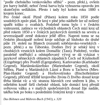
"podle chebského venkovského střihu" - pozn. překl.), ovšem
jen barvy hnědé, neboť černá barva byla vyhrazena opravdu jen
skutečným sedlákům. Přesto i tady byl kolem roku 1880 s
krojem konec.
Pro české okolí Plzně (Pilsen) kolem roku 1850 podle
soudobých zpráv platí, že kroj v plné jeho nádheře lze už nošený
spatřit toliko o svatbách. Podobně tomu bylo i v českém
vnitrozemí, zatímco ve východních oblastech Čech mizí kroj už
před rokem 1850 a v českých jazykových územích na severu a
severozápadě země dokonce ještě dříve. Naproti tomu se na
českém jihozápadě nošení kroje udržuje až hluboko do druhé
půle 19. století na Blatech (rozuměj soběslavsko-veselských -
pozn. překl.) a na Táborsku. Dodnes živý je selský kroj v
chodských vesnicích kolem Domažlic (Taus). Podobný, vcelku
paralelně směřující a odstupňovaný vývoj se dá vykázat v
jazykově německých oblastech západních Čech od Krušnohoří
(Erzgebirge) přes Poohří (Egergraben), Karlovarsko (Karlsbader
Gegend), Mariánskolázeňsko (Marienbader Gegend), okolí
Stříbra, Plané u Mariánských Lázní a Boru u Tachova (Mies-
Plan-Haider Gegend) a Horšovotýnsko (Bischofteinitzer
Gegend), přičemž těžiště krojového života či živého dosud kroje
třeba hledat víc a víc stranou hlavních cest směrem k jihu, v
odlehlém koutě širší chebské oblasti, kde domácí kroj přestál
světovou válku a v malých společenstvích dosud žije nadále,
takřka bok po boku s posledními českými kroji v zemi.
Das Böhmen und Mähren-Buch (1943), s. 320