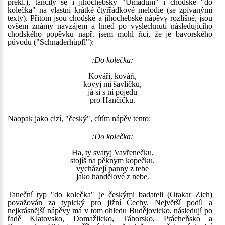
překl.), tančily se i jihochebský "Umadum" i chodské "do
kolečka" na vlastní krátké čtyřřádkové melodie (se zpívanými
texty). Přitom jsou chodské a jihochebské nápěvy rozlišné, jsou
ovšem známy navzájem a hned po vyslechnutí následujícího
chodského popěvku např. jsem mohl říci, že je bavorského
původu ("Schnaderhüpfl"):
:Do kolečka:
Kováři, kováři,
kovyj mi šavličku,
já si s ní pojedu
pro Hančičku.
Naopak jako cizí, "český", cítím nápěv tento:
:Do kolečka:
Ha, ty svatyj Vavřenečku,
stojíš na pěknym kopečku,
vycházejí panny z tebe
jako handělové z nebe.
Taneční typ "do kolečka" je českými badateli (Otakar Zich)
považován za typický pro jižní Čechy. Největší podíl a
nejkrásnější nápěvy má v tom ohledu Budějovicko, následují po
řadě Klatovsko, Domažlicko, Táborsko, Prácheňsko a