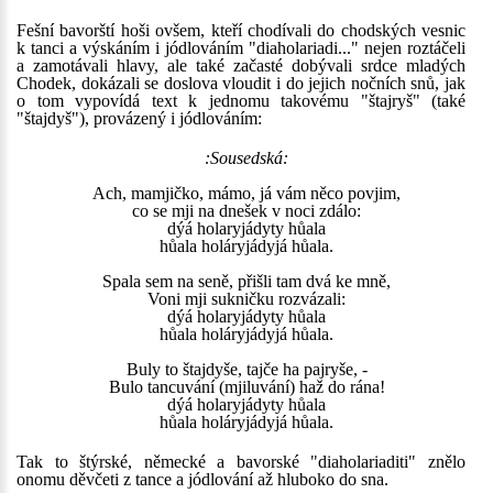
Fešní bavorští hoši ovšem, kteří chodívali do chodských vesnic
k tanci a výskáním i jódlováním "diaholariadi..." nejen roztáčeli
a zamotávali hlavy, ale také začasté dobývali srdce mladých
Chodek, dokázali se doslova vloudit i do jejich nočních snů, jak
o tom vypovídá text k jednomu takovému "štajryš" (také
"štajdyš"), provázený i jódlováním:
:Sousedská:
Ach, mamjičko, mámo, já vám něco povjim,
co se mji na dnešek v noci zdálo:
dýá holaryjádyty hůala
hůala holáryjádyjá hůala.
Spala sem na seně, přišli tam dvá ke mně,
Voni mji sukničku rozvázali:
dýá holaryjádyty hůala
hůala holáryjádyjá hůala.
Buly to štajdyše, tajče ha pajryše, -
Bulo tancuvání (mjiluvání) haž do rána!
dýá holaryjádyty hůala
hůala holáryjádyjá hůala.
Tak to štýrské, německé a bavorské "diaholariaditi" znělo
onomu děvčeti z tance a jódlování až hluboko do sna.