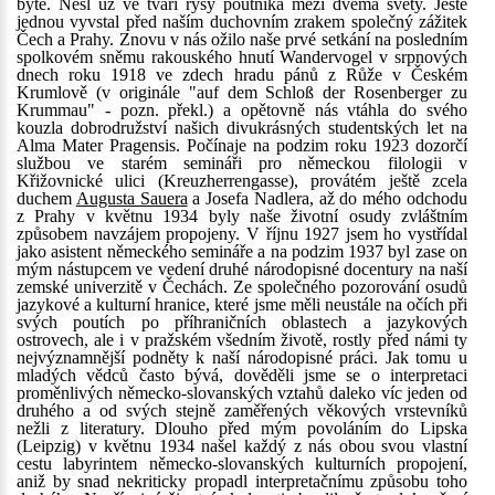
bytě. Nesl už ve tváři rysy poutníka mezi dvěma světy. Ještě
jednou vyvstal před naším duchovním zrakem společný zážitek
Čech a Prahy. Znovu v nás ožilo naše prvé setkání na posledním
spolkovém sněmu rakouského hnutí Wandervogel v srpnových
dnech roku 1918 ve zdech hradu pánů z Růže v Českém
Krumlově (v originále "auf dem Schloß der Rosenberger zu
Krummau" - pozn. překl.) a opětovně nás vtáhla do svého
kouzla dobrodružství našich divukrásných studentských let na
Alma Mater Pragensis. Počínaje na podzim roku 1923 dozorčí
službou ve starém semináři pro německou filologii v
Křižovnické ulici (Kreuzherrengasse), provátém ještě zcela
duchem
Augusta Sauera
a Josefa Nadlera, až do mého odchodu
z Prahy v květnu 1934 byly naše životní osudy zvláštním
způsobem navzájem propojeny. V říjnu 1927 jsem ho vystřídal
jako asistent německého semináře a na podzim 1937 byl zase on
mým nástupcem ve vedení druhé národopisné docentury na naší
zemské univerzitě v Čechách. Ze společného pozorování osudů
jazykové a kulturní hranice, které jsme měli neustále na očích při
svých poutích po příhraničních oblastech a jazykových
ostrovech, ale i v pražském všedním životě, rostly před námi ty
nejvýznamnější podněty k naší národopisné práci. Jak tomu u
mladých vědců často bývá, dověděli jsme se o interpretaci
proměnlivých německo-slovanských vztahů daleko víc jeden od
druhého a od svých stejně zaměřených věkových vrstevníků
nežli z literatury. Dlouho před mým povoláním do Lipska
(Leipzig) v květnu 1934 našel každý z nás obou svou vlastní
cestu labyrintem německo-slovanských kulturních propojení,
aniž by snad nekriticky propadl interpretačnímu způsobu toho