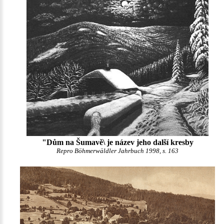
"Dům na Šumavě\ je název jeho další kresby
Repro Böhmerwäldler Jahrbuch 1998, s. 163