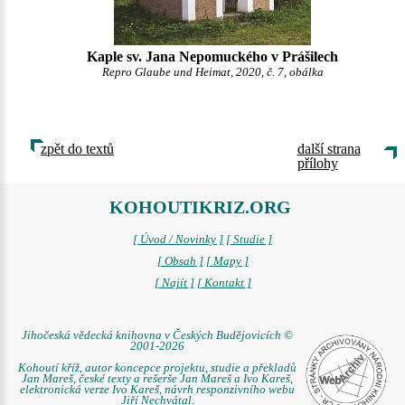
Kaple sv. Jana Nepomuckého v Prášilech
Repro Glaube und Heimat, 2020, č. 7, obálka
zpět do textů
další strana
přílohy
KOHOUTIKRIZ.ORG
[ Úvod / Novinky ]
[ Studie ]
[ Obsah ]
[ Mapy ]
[ Najít ]
[ Kontakt ]
Jihočeská vědecká knihovna v Českých Budějovicích ©
2001-2026
Kohoutí kříž, autor koncepce projektu, studie a překladů
Jan Mareš, české texty a rešerše Jan Mareš a Ivo Kareš,
elektronická verze Ivo Kareš, návrh responzivního webu
Jiří Nechvátal.