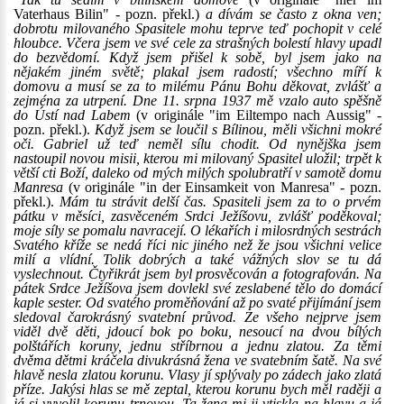
Vaterhaus Bilin" - pozn. překl.)
a dívám se často z okna ven;
dobrotu milovaného Spasitele mohu teprve teď pochopit v celé
hloubce. Včera jsem ve své cele za strašných bolestí hlavy upadl
do bezvědomí. Když jsem přišel k sobě, byl jsem jako na
nějakém jiném světě; plakal jsem radostí; všechno míří k
domovu a musí se za to milému Pánu Bohu děkovat, zvlášť a
zejména za utrpení. Dne 11. srpna 1937 mě vzalo auto spěšně
do Ústí nad Labem
(v originále "im Eiltempo nach Aussig" -
pozn. překl.).
Když jsem se loučil s Bílinou, měli všichni mokré
oči. Gabriel už teď neměl sílu chodit. Od nynějška jsem
nastoupil novou misii, kterou mi milovaný Spasitel uložil; trpět k
větší cti Boží, daleko od mých milých spolubratří v samotě domu
Manresa
(v originále "in der Einsamkeit von Manresa" - pozn.
překl.).
Mám tu strávit delší čas. Spasiteli jsem za to o prvém
pátku v měsíci, zasvěceném Srdci Ježíšovu, zvlášť poděkoval;
moje síly se pomalu navracejí. O lékařích i milosrdných sestrách
Svatého kříže se nedá říci nic jiného než že jsou všichni velice
milí a vlídní. Tolik dobrých a také vážných slov se tu dá
vyslechnout. Čtyřikrát jsem byl prosvěcován a fotografován. Na
pátek Srdce Ježíšova jsem dovlekl své zeslabené tělo do domácí
kaple sester. Od svatého proměňování až po svaté přijímání jsem
sledoval čarokrásný svatební průvod. Ze všeho nejprve jsem
viděl dvě děti, jdoucí bok po boku, nesoucí na dvou bílých
polštářích koruny, jednu stříbrnou a jednu zlatou. Za těmi
dvěma dětmi kráčela divukrásná žena ve svatebním šatě. Na své
hlavě nesla zlatou korunu. Vlasy jí splývaly po zádech jako zlatá
příze. Jakýsi hlas se mě zeptal, kterou korunu bych měl raději a
já si vyvolil korunu trnovou. Ta žena mi ji vtiskla na hlavu a já