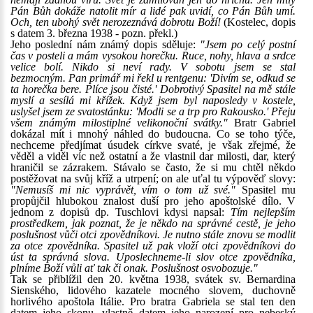
Pán Bůh dokáže natolit mír a lidé pak uvidí, co Pán Bůh umí.
Och, ten ubohý svět nerozeznává dobrotu Boží!
(Kostelec, dopis
s datem 3. března 1938 - pozn. překl.)
Jeho poslední nám známý dopis sděluje:
"Jsem po celý postní
čas v posteli a mám vysokou horečku. Ruce, nohy, hlava a srdce
velice bolí. Nikdo si neví rady. V sobotu jsem se stal
bezmocným. Pan primář mi řekl u rentgenu: 'Divím se, odkud se
ta horečka bere. Plíce jsou čisté.' Dobrotivý Spasitel na mě stále
myslí a sesílá mi křížek. Když jsem byl naposledy v kostele,
uslyšel jsem ze svatostánku: 'Modli se a trp pro Rakousko.' Přeju
všem známým milostiplné velikonoční svátky."
Bratr Gabriel
dokázal mít i mnohý náhled do budoucna. Co se toho týče,
nechceme předjímat úsudek církve svaté, je však zřejmé, že
věděl a viděl víc než ostatní a že vlastnil dar milosti, dar, který
hraničil se zázrakem. Stávalo se často, že si mu chtěl někdo
postěžovat na svůj kříž a utrpení; on ale uťal tu výpověď slovy:
"Nemusíš mi nic vyprávět, vím o tom už své."
Spasitel mu
propůjčil hlubokou znalost duší pro jeho apoštolské dílo. V
jednom z dopisů dp. Tuschlovi kdysi napsal:
Tím nejlepším
prostředkem, jak poznat, že je někdo na správné cestě, je jeho
poslušnost vůči otci zpovědníkovi. Je nutno stále znovu se modlit
za otce zpovědníka. Spasitel už pak vloží otci zpovědníkovi do
úst ta správná slova. Uposlechneme-li slov otce zpovědníka,
plníme Boží vůli ať tak či onak. Poslušnost osvobozuje."
Tak se přiblížil den 20. května 1938, svátek sv. Bernardina
Sienského, lidového kazatele mocného slovem, duchovně
horlivého apoštola Itálie. Pro bratra Gabriela se stal ten den
datem jeho skonu, vlastně datem jeho narození pro nebeský