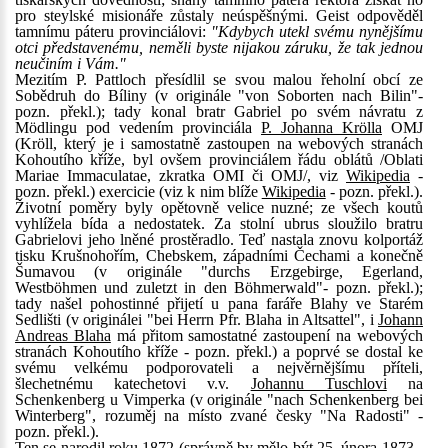
pro steylské misionáře zůstaly neúspěšnými. Geist odpověděl
tamnímu páteru provinciálovi:
"Kdybych utekl svému nynějšímu
otci představenému, neměli byste nijakou záruku, že tak jednou
neučiním i Vám."
Mezitím P. Pattloch přesídlil se svou malou řeholní obcí ze
Sobědruh do Bíliny (v originále "von Soborten nach Bilin"-
pozn. překl.); tady konal bratr Gabriel po svém návratu z
Mödlingu pod vedením provinciála
P. Johanna Krölla
OMJ
(Kröll, který je i samostatně zastoupen na webových stranách
Kohoutího kříže, byl ovšem provinciálem řádu oblátů /Oblati
Mariae Immaculatae, zkratka OMI či OMJ/, viz
Wikipedia
-
pozn. překl.) exercicie (viz k nim blíže
Wikipedia
- pozn. překl.).
Životní poměry byly opětovně velice nuzné; ze všech koutů
vyhlížela bída a nedostatek. Za stolní ubrus sloužilo bratru
Gabrielovi jeho lněné prostěradlo. Teď nastala znovu kolportáž
tisku Krušnohořím, Chebskem, západními Čechami a konečně
Šumavou (v originále "durchs Erzgebirge, Egerland,
Westböhmen und zuletzt in den Böhmerwald"- pozn. překl.);
tady našel pohostinné přijetí u pana faráře Blahy ve Starém
Sedlišti (v originálei "bei Herrn Pfr. Blaha in Altsattel", i
Johann
Andreas Blaha
má přitom samostatné zastoupení na webových
stranách Kohoutího kříže - pozn. překl.) a poprvé se dostal ke
svému velkému podporovateli a nejvěrnějšímu příteli,
šlechetnému katechetovi v.v.
Johannu Tuschlovi
na
Schenkenberg u Vimperka (v originále "nach Schenkenberg bei
Winterberg", rozuměj na místo zvané česky "Na Radosti" -
pozn. překl.).
Ten se narodil roku 1872 (správně by mělo být 25. února 1873 -