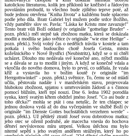
katolickou literaturou, kolik jen příklonů ke kněžství a řádovým
povoláním probudil, to všechno bude zjištěno teprve poté, až
bude jednou otevřena "Kniha života" a každému bude splaceno
podle jeho díla. Bratr Gabriel byl mužem podle srdce Božího,
vždy pamětliv slov sv. Pavla: "Láska ke Kristu mne zavazuje!"
Tento bratr vůli Boží oddaný (v originále "gottselige Bruder" -
pozn. překl.) měl stejně tak zbožnou matku, která se dokázala
modlit a modlila se jako světice (v originále "wie eine Heilige" -
pozn. překl.). Svůj volný čas o nedělích trávila v kostele a tam
potkala i svého budoucího chotě Josefa Geista, mistra
kožešnického v Nové Bystřici (Neubistritz), když se o ni chtěl
ucházet. Dlouho mu nedávala své konečné ano, nýbrž modlila
se a dávala se za to modlit i jiným. A když se konečně vdala a
vkročila do nového domova, bylo to první, co udělala, že vzala
kříž a vystavila ho v božím koutě (v originále "im
Herrgottswinkel" - pozn. překl.) světnice. To, čemu se od mládí
učila, pěstovala nadále i v manželském stavu, projevovala
hlubokou zbožnost, spjatou s umrtvováním žádostí a s činnou
pomocí bližním, kteří trpí nouzi. Dne 6. ledna 1902 porodila
synka, který svatým křtem obdržel jméno Josef. "Co asi bude z
toho děcka?" mohla se ptát i ona netušíc, že ten chlapec se
jednou doslova vydá až do dna vyčerpáním ve službě Boží (v
originále "im Dienste Gottes buchstäblich verzehren werde" -
pozn. překl.). Už pětiletý ztratil Josef svou dobrotivou matku;
jeho otec se oženil podruhé, ale macecha vnesla do hochova
dětství nevýslovnou míru utrpení. Velkou útěchou mu bylo
niterné sepětí s jeho svatým andělem strážným, který ho po
utrpěných týráních sílil svou účastí.
"Od dětství slyším neustále