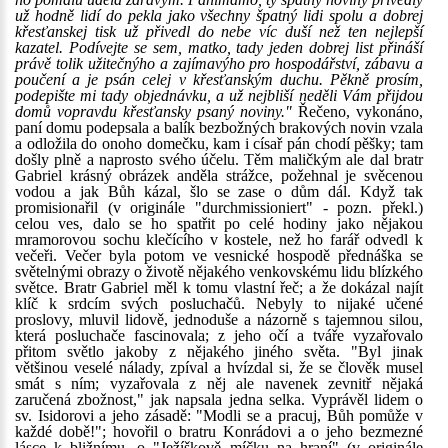
už hodně lidí do pekla jako všechny špatný lidi spolu a dobrej
křesťanskej tisk už přivedl do nebe víc duší než ten nejlepší
kazatel. Podívejte se sem, matko, tady jeden dobrej list přináší
právě tolik užitečnýho a zajímavýho pro hospodářství, zábavu a
poučení a je psán celej v křesťanským duchu. Pěkně prosím,
podepište mi tady objednávku, a už nejbliší neděli Vám přijdou
domů vopravdu křesťansky psaný noviny."
Řečeno, vykonáno,
paní domu podepsala a balík bezbožných brakových novin vzala
a odložila do onoho domečku, kam i císař pán chodí pěšky; tam
došly plně a naprosto svého účelu. Těm maličkým ale dal bratr
Gabriel krásný obrázek anděla strážce, požehnal je svěcenou
vodou a jak Bůh kázal, šlo se zase o dům dál. Když tak
promisionařil (v originále "durchmissioniert" - pozn. překl.)
celou ves, dalo se ho spatřit po celé hodiny jako nějakou
mramorovou sochu klečícího v kostele, než ho farář odvedl k
večeři. Večer byla potom ve vesnické hospodě přednáška se
světelnými obrazy o životě nějakého venkovskému lidu blízkého
světce. Bratr Gabriel měl k tomu vlastní řeč; a že dokázal najít
klíč k srdcím svých posluchačů. Nebyly to nijaké učené
proslovy, mluvil lidově, jednoduše a názorně s tajemnou silou,
která posluchače fascinovala; z jeho očí a tváře vyzařovalo
přitom světlo jakoby z nějakého jiného světa. "Byl jinak
většinou veselé nálady, zpíval a hvízdal si, že se člověk musel
smát s ním; vyzařovala z něj ale navenek zevnitř nějaká
zaručená zbožnost," jak napsala jedna selka. Vyprávěl lidem o
sv. Isidorovi a jeho zásadě: "Modli se a pracuj, Bůh pomůže v
každé době!"; hovořil o bratru Konrádovi a o jeho bezmezné
lásce k bližnímu, o "Ježíškově míčku na hraní" (v originále