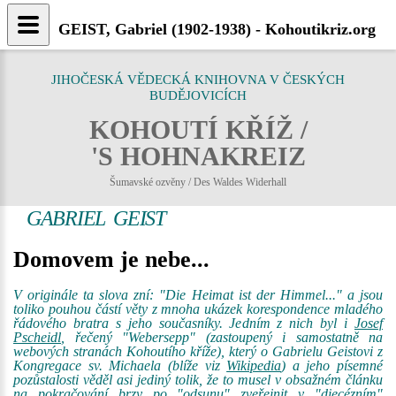
GEIST, Gabriel (1902-1938) - Kohoutikriz.org
JIHOČESKÁ VĚDECKÁ KNIHOVNA V ČESKÝCH
BUDĚJOVICÍCH
KOHOUTÍ KŘÍŽ /
'S HOHNAKREIZ
Šumavské ozvěny / Des Waldes Widerhall
GABRIEL GEIST
Domovem je nebe...
V originále ta slova zní: "Die Heimat ist der Himmel..." a jsou
toliko pouhou částí věty z mnoha ukázek korespondence mladého
řádového bratra s jeho současníky. Jedním z nich byl i
Josef
Pscheidl
, řečený "Webersepp" (zastoupený i samostatně na
webových stranách Kohoutího kříže), který o Gabrielu Geistovi z
Kongregace sv. Michaela (blíže viz
Wikipedia
) a jeho písemné
pozůstalosti věděl asi jediný tolik, že to musel v obsažném článku
na pokračování brzy po "odsunu" zveřejnit v "diecézním"