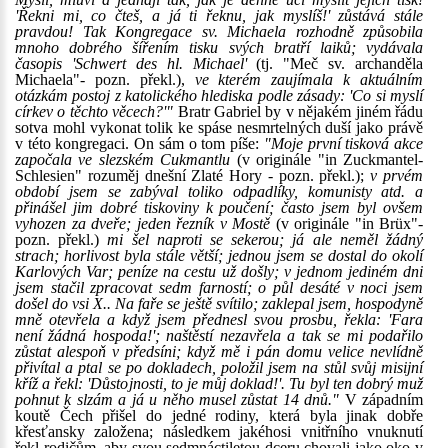
'Řekni mi, co čteš, a já ti řeknu, jak myslíš!' zůstává stále
pravdou! Tak Kongregace sv. Michaela rozhodně způsobila
mnoho dobrého šířením tisku svých bratří laiků; vydávala
časopis 'Schwert des hl. Michael'
(tj. "Meč sv. archanděla
Michaela"- pozn. překl.),
ve kterém zaujímala k aktuálním
otázkám postoj z katolického hlediska podle zásady: 'Co si myslí
církev o těchto věcech?'"
Bratr Gabriel by v nějakém jiném řádu
sotva mohl vykonat tolik ke spáse nesmrtelných duší jako právě
v této kongregaci. On sám o tom píše:
"Moje první tisková akce
započala ve slezském Cukmantlu
(v originále "in Zuckmantel-
Schlesien" rozuměj dnešní Zlaté Hory - pozn. překl.);
v prvém
období jsem se zabýval toliko odpadlíky, komunisty atd. a
přinášel jim dobré tiskoviny k poučení; často jsem byl ovšem
vyhozen za dveře; jeden řezník v Mostě
(v originále "in Brüx"-
pozn. překl.)
mi šel naproti se sekerou; já ale neměl žádný
strach; horlivost byla stále větší; jednou jsem se dostal do okolí
Karlových Var; peníze na cestu už došly; v jednom jediném dni
jsem stačil zpracovat sedm farností; o půl desáté v noci jsem
došel do vsi X.. Na faře se ještě svítilo; zaklepal jsem, hospodyně
mně otevřela a když jsem přednesl svou prosbu, řekla: 'Fara
není žádná hospoda!'; naštěstí nezavřela a tak se mi podařilo
zůstat alespoň v předsíni; když mě i pán domu velice nevlídně
přivítal a ptal se po dokladech, položil jsem na stůl svůj misijní
kříž a řekl: 'Důstojnosti, to je můj doklad!'. Tu byl ten dobrý muž
pohnut k slzám a já u něho musel zůstat 14 dnů."
V západním
koutě Čech přišel do jedné rodiny, která byla jinak dobře
křesťansky založena; následkem jakéhosi vnitřního vnuknutí
řekl rodičům, aby svou sedmnáctiletou dceru chovali jako oko v