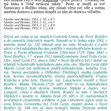
má láska k Tobě neskoná nikdy." Proto se modlí za své
Šumavany u Božího trůnu, aby zůstali věrni své víře a svému
starému domovu a jednou dospěli za ním do domova věčného.
Glaube und Heimat, 1951, č. 10, s. 6-7
Glaube und Heimat, 1951, č. 11, s. 6-7
Glaube und Heimat, 1951, č. 12, s. 8-9
Glaube und Heimat, 1952, č. 1, s. 6-8
Zbývá asi vydat se po stopách Gabriela Geista do Nové Bystřice
a do tamních církevních matrik. Narodil se 6. ledna roku 1902 v
tamním domě čp. 335 (dosud stojí na rohu Hradecké a Luční
ulice) a byl následujícího dne pokřtěn v novobystřickém kostele sv.
Petra a Pavla děkanem Franzem Ullrichem (*29. října 1841 v
Nové Bystřici, †7. srpna 1912 tamtéž) jménem Josef Felix Geist.
Otec Josef Geist (*1. února 1862 v Nové Bystřici) byl v domě na
tehdejší Schulstraße kožešníkem jako jeho otec Martin Geist (děd
Martin Geist byl měšťanem jindřichohradeckým, babička Eva,
roz. Stasny pocházela z Děbolína /Diebling/), matka Ludmilla
byla dcerou novobystřického mistra punčochářského Franze
Kislicha a jeho ženy Theresie, roz. Lauscheroví rovněž z Nové
Bystřice. Matka Theresia (*29. září 1869 ve vsi Adamsfreiheit
/dnes Hůrky/) byla dcerou Andrease Stippla a Agnes, roz.
Langové, obou z dnešních Hůrek. Rodiče se tam v dnešních
Hůrkách v kostele sv. Jakuba brali 29. září o 31. narozeninách
nevěstiných (svatebním svědkem a pak i kmotrem jejich syna se
svou ženou Genovefou byl Felix Geist, majitel domu v Nové
Bystřici čp. 348 /ten už dnes nestojí/). Matka Theresia ovšem