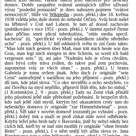
domov. Dobře zaopatřen svátostí umírajících (dříve užívaný
výraz "poslední pomazání" je dnes nahrazen pojmem "svátost
nemocných", blíže viz
Wikipedia
- pozn. překl.) dne 18. května
1938 vzlétla jeho duše domů do nebeské Otčiny. Svůj hrob našel
na hřbitově v Ústí nad Labem. Je tam až dosud zachován
(publikováno v roce 1951 - pozn. překl.). V úmrtní zprávě čteme
jako příčinu smrti plicní tuberkulózu, "otitis media specif.
kachexia" (tj. "specifické vysílení následkem zánětu středního
ucha" - pozn. překl.). U lidí oddaných světu to zní často takto:
"Man lobt mich gestern über Maß, man tritt mich heute wie das
Gras, man legt mich morgen in den Schrein, so werd ich bald
vergessen sein." (tj. asi jako "Nadmíru kdo je včera chválen,
dnes bývá coby tráva zválen, do rakve pod zem pochován,
zapomenut vráz ze všech stran." - pozn. překl.). U bratra
Gabriela je tomu ovšem jinak. Jeho duch (v originále "sein
Geist" samozřejmě s narážkou na jeho příjmení - pozn. překl.)
dlí tam, kde platí slova: "Co oko nevidělo a ucho neslyšelo, co
ani člověku na mysl nepřišlo, připravil Bůh těm, kdo ho milují."
(1 Korintským 2, 9 - pozn. překl.) Tady na Zemi však přináší
jeho působení ještě stále přebohaté požehnání. Je bezpočet těch,
kdo naň ještě rádi myslí, kterým byl ukazatelem cesty tam do
nebeského domova (v originále "zur Himmelsheimat" - pozn.
překl.). Šíří také v novém domově (rozuměj po vyhnání - pozn.
překl.) dobrý tisk a snaží se proň získat stále nové odběratele.
Kdyby ležel jeho hrob tady v Bavorsku, jistě by nebyl nikdy bez
cizích lidí, kteří by se nad ním modlili (v originále "ohne fremde
Beter" - pozn. překl.). I o něm smějí být užita slova sv. Jana
Berchmanse (viz o něm
Wikipedia
- pozn. překl.): "Umírám, ale