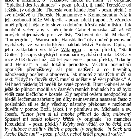
"Spielball des Jesukindes" - pozn. překl.), tj. malé Terezičce od
Ježíška (v originále "Theresia vom Kinde Jesu" - pozn. překl.), o
své návštěvě u Theresie Neumannové v Konnersreuthu (viz k
její osobnosti blíže
Wikipedia
- pozn. překl.) apod.. A vždycky
uměl připojit nějaké to slovo o dobrém, křesťanském tisku. Tak
neuběhl večer, aby v něm bratr Gabriel nezískal 40 až 60
nových objednávek pro své listy "Schwert des hl. Michael",
"Immergrün", "Warnsdorfer Hausblätter" (dva právě jmenované
vycházely ve varnsdorfském nakladatelství Ambros Opitz, o
jeho zakladateli viz blíže
Wikipedia
- pozn. překl.), "Stadt
Gottes" (časopis steylských misionářů vychází od roku 1878 a v
roce 2018 dovršil už 140 let existence - pozn. překl.), "Glaube
und Heimat" a jiná lokální periodika. Všichni posluchači
opouštěli přednáškový sál plni nadšení a co hlavního,
nábožensky posíleni a obnoveni. Jak mnohý z mladých mužů si
řekl: "Když to člověk slyší, musí si udělat v té věci pořádek." A
šel hned následující neděli ke svaté zpovědi. Bratr Gabriel se ale
ještě do půlnoci modlil a v časných ranních hodinách ho už bylo
vidět zase klečícího v kostele. Zlý nepřítel ovšem neodpočíval a
hleděl lecčemus zabránit; jen díky neúnavnému nasazení často z
posledních sil se daly všechny nástrahy překonat v nezlomné
důvěře v pomoc Boží, jakož i v přímluvu sv. Michaela a sv.
Josefa.
"Letos jsem si už mnohé přibral do díla; milovaný
Spasitel mi sesílá tolikerý křížek
(v originále "so manches
Kreuzlein!" - pozn. překl.)
! Kdyby svět věděl, co ho čeká, měl
by hluboce truchlit v žíních a popelu (v originále "in Sack und
Asche Buße tun!" - pozn. překl.), neboť kráčí propasti vstříc."