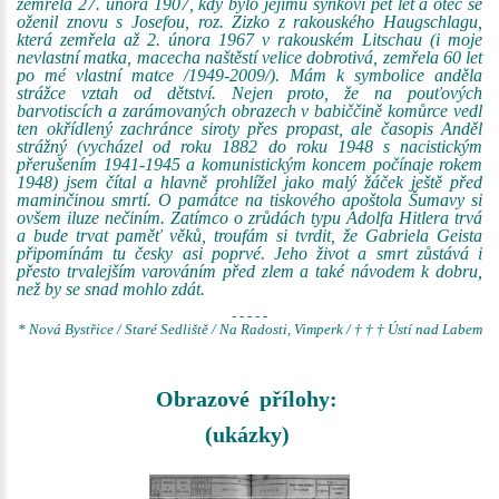
zemřela 27. února 1907, kdy bylo jejímu synkovi pět let a otec se
oženil znovu s Josefou, roz. Zizko z rakouského Haugschlagu,
která zemřela až 2. února 1967 v rakouském Litschau (i moje
nevlastní matka, macecha naštěstí velice dobrotivá, zemřela 60 let
po mé vlastní matce /1949-2009/). Mám k symbolice anděla
strážce vztah od dětství. Nejen proto, že na pouťových
barvotiscích a zarámovaných obrazech v babiččině komůrce vedl
ten okřídlený zachránce siroty přes propast, ale časopis Anděl
strážný (vycházel od roku 1882 do roku 1948 s nacistickým
přerušením 1941-1945 a komunistickým koncem počínaje rokem
1948) jsem čítal a hlavně prohlížel jako malý žáček ještě před
maminčinou smrtí. O památce na tiskového apoštola Šumavy si
ovšem iluze nečiním. Zatímco o zrůdách typu Adolfa Hitlera trvá
a bude trvat paměť věků, troufám si tvrdit, že Gabriela Geista
připomínám tu česky asi poprvé. Jeho život a smrt zůstává i
přesto trvalejším varováním před zlem a také návodem k dobru,
než by se snad mohlo zdát.
- - - - -
* Nová Bystřice / Staré Sedliště / Na Radosti, Vimperk / † † † Ústí nad Labem
Obrazové přílohy:
(ukázky)