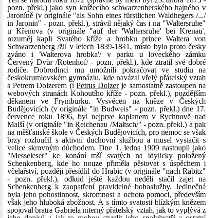
pozn. překl.) jako syn knížecího schwarzenberského hajného v
Jaroníně (v originále "als Sohn eines fürstlichen Waldhegers /.../
in Jaronin" - pozn. překl.), strávil nějaký čas i na "Waltersruhe"
u Křenova (v originále "auf der 'Waltersruhe' bei Krenau',
rozuměj kapli Svatého kříže a hrobku prince Waltera von
Schwarzenberg /žil v letech 1839-1841, místo bylo proto česky
zváno i 'Walterova hrobka'/ v parku u loveckého zámku
Červený Dvůr /Rotenhof/ - pozn. překl.), kde ztratil své dobré
rodiče. Dobrodinci mu umožnili pokračovat ve studiu na
českokrumlovském gymnáziu, kde navázal vřelý přátelský vztah
s Petrem Dolzerem (i
Petrus Dolzer
je samostatně zastoupen na
webových stranách Kohoutího kříže - pozn. překl.), pozdějším
děkanem ve Frymburku. Vysvěcen na kněze v Českých
Budějovicích (v originále "in Budweis" - pozn. překl.) dne 17.
července roku 1896, byl nejprve kaplanem v Rychnově nad
Malší (v originále "in Reichenau /Maltsch/" - pozn. překl.) a pak
na měšťanské škole v Českých Budějovicích, pro nemoc se však
brzy rozloučil s aktivní duchovní službou a musel vystačit s
velice skrovným důchodem. Dne 1. ledna 1909 nastoupil jako
"Messeleser" ke konání mší svatých na idylicky položený
Schenkenberg, kde ho nouze přiměla pěstovat s úspěchem i
včelařství, později přesídlil do Hrabic (v originále "nach Rabitz"
- pozn. překl.), odkud ještě každou neděli stačil zajet na
Schenkenberg k zaopatření pravidelné bohoslužby. Jedinečná
byla jeho pohostinnost, skromnost a ochota pomoci, především
však jeho hluboká zbožnost. A s tímto svatosti blízkým knězem
spojoval bratra Gabriela niterný přátelský vztah, jak to vyplývá z
jeho dopisů a jak to mohou stvrdit jeho spolubratří a ostatní