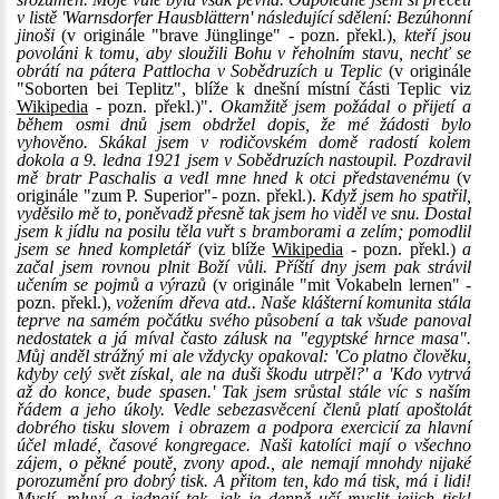
v listě 'Warnsdorfer Hausblättern' následující sdělení: Bezúhonní
jinoši
(v originále "brave Jünglinge" - pozn. překl.),
kteří jsou
povoláni k tomu, aby sloužili Bohu v řeholním stavu, nechť se
obrátí na pátera Pattlocha v Sobědruzích u Teplic
(v originále
"Soborten bei Teplitz", blíže k dnešní místní části Teplic viz
Wikipedia
- pozn. překl.)".
Okamžitě jsem požádal o přijetí a
během osmi dnů jsem obdržel dopis, že mé žádosti bylo
vyhověno. Skákal jsem v rodičovském domě radostí kolem
dokola a 9. ledna 1921 jsem v Sobědruzích nastoupil. Pozdravil
mě bratr Paschalis a vedl mne hned k otci představenému
(v
originále "zum P. Superior"- pozn. překl.).
Když jsem ho spatřil,
vyděsilo mě to, poněvadž přesně tak jsem ho viděl ve snu. Dostal
jsem k jídlu na posilu těla vuřt s bramborami a zelím; pomodlil
jsem se hned kompletář
(viz blíže
Wikipedia
- pozn. překl.)
a
začal jsem rovnou plnit Boží vůli. Příští dny jsem pak strávil
učením se pojmů a výrazů
(v originále "mit Vokabeln lernen" -
pozn. překl.),
vožením dřeva atd.. Naše klášterní komunita stála
teprve na samém počátku svého působení a tak všude panoval
nedostatek a já míval často zálusk na "egyptské hrnce masa".
Můj anděl strážný mi ale vždycky opakoval: 'Co platno člověku,
kdyby celý svět získal, ale na duši škodu utrpěl?' a 'Kdo vytrvá
až do konce, bude spasen.' Tak jsem srůstal stále víc s naším
řádem a jeho úkoly. Vedle sebezasvěcení členů platí apoštolát
dobrého tisku slovem i obrazem a podpora exercicií za hlavní
účel mladé, časové kongregace. Naši katolíci mají o všechno
zájem, o pěkné poutě, zvony apod., ale nemají mnohdy nijaké
porozumění pro dobrý tisk. A přitom ten, kdo má tisk, má i lidi!
Myslí, mluví a jednají tak, jak je denně učí myslit jejich tisk!