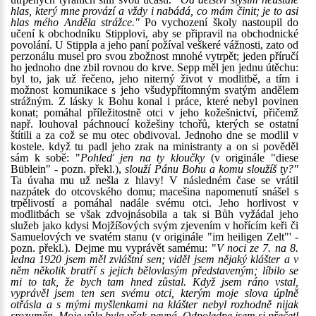
hlas, který mne provází a vždy i nabádá, co mám činit; je to asi
hlas mého Anděla strážce."
Po vychození školy nastoupil do
učení k obchodníku Stipplovi, aby se připravil na obchodnické
povolání. U Stippla a jeho paní požíval veškeré vážnosti, zato od
perzonálu musel pro svou zbožnost mnohé vytrpět; jeden příručí
ho jednoho dne zbil rovnou do krve. Sepp měl jen jednu útěchu:
byl to, jak už řečeno, jeho niterný život v modlitbě, a tím i
možnost komunikace s jeho všudypřítomným svatým andělem
strážným. Z lásky k Bohu konal i práce, které nebyl povinen
konat; pomáhal příležitostně otci v jeho kožešnictví, přičemž
např. louhoval páchnoucí kožešiny tchořů, kterých se ostatní
štítili a za což se mu otec obdivoval. Jednoho dne se modlil v
kostele. když tu padl jeho zrak na ministranty a on si pověděl
sám k sobě: "
Pohleď jen na ty kloučky
(v originále "diese
Büblein" - pozn. překl.),
slouží Pánu Bohu a komu sloužíš ty?"
Ta úvaha mu už nešla z hlavy! V následném čase se vrátil
nazpátek do otcovského domu; macešina napomenutí snášel s
trpělivostí a pomáhal nadále svému otci. Jeho horlivost v
modlitbách se však zdvojnásobila a tak si Bůh vyžádal jeho
služeb jako kdysi Mojžíšových svým zjevením v hořícím keři či
Samuelových ve svatém stanu (v originále "im heiligen Zelt"' -
pozn. překl.). Dejme mu vyprávět samému: "
V noci ze 7. na 8.
ledna 1920 jsem měl zvláštní sen; viděl jsem nějaký klášter a v
něm několik bratří s jejich bělovlasým představeným; líbilo se
mi to tak, že bych tam hned zůstal. Když jsem ráno vstal,
vyprávěl jsem ten sen svému otci, kterým moje slova úplně
otřásla a s mými myšlenkami na klášter nebyl rozhodně nijak
srozuměn. Moje vůle byla však pevná. Odpoledne jsem si přečetl