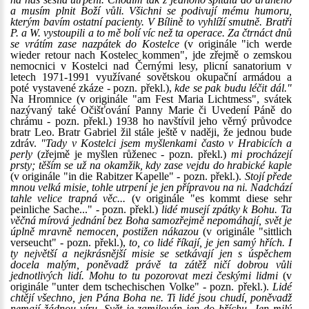
a musím plnit Boží vůli. Všichni se podivují mému humoru,
kterým bavím ostatní pacienty. V Bílině to vyhlíží smutně. Bratři
P. a W. vystoupili a to mě bolí víc než ta operace. Za čtrnáct dnů
se vrátím zase nazpátek do Kostelce
(v originále "ich werde
wieder retour nach Kostelec kommen", jde zřejmě o zemskou
nemocnici v Kostelci nad Černými lesy, plicní sanatorium v
letech 1971-1991 využívané sovětskou okupační armádou a
poté vystavené zkáze - pozn. překl.),
kde se pak budu léčit dál."
Na Hromnice (v originále "am Fest Maria Lichtmess", svátek
nazývaný také Očišťování Panny Marie či Uvedení Páně do
chrámu - pozn. překl.) 1938 ho navštívil jeho věrný průvodce
bratr Leo. Bratr Gabriel žil stále ještě v naději, že jednou bude
zdráv.
"Tady v Kostelci jsem myšlenkami často v Hrabicích a
perly
(zřejmě je myšlen růženec - pozn. překl.)
mi procházejí
prsty; těším se už na okamžik, kdy zase vejdu do hrabické kaple
(v originále "in die Rabitzer Kapelle" - pozn. překl.).
Stojí přede
mnou velká misie, tohle utrpení je jen přípravou na ni. Nadchází
tahle velice trapná věc...
(v originále "es kommt diese sehr
peinliche Sache..." - pozn. překl.)
lidé musejí zpátky k Bohu. Ta
věčná mírová jednání bez Boha samozřejmě nepomáhají, svět je
úplně mravně nemocen, postižen nákazou
(v originále "sittlich
verseucht" - pozn. překl.),
to, co lidé říkají, je jen samý hřích. I
ty největší a nejkrásnější misie se setkávají jen s úspěchem
docela malým, poněvadž právě ta zátěž ničí dobrou vůli
jednotlivých lidí. Mohu to tu pozorovat mezi českými lidmi
(v
originále "unter dem tschechischen Volke" - pozn. překl.).
Lidé
chtějí všechno, jen Pána Boha ne. Ti lidé jsou chudí, poněvadž
nemají žádnou víru. Svět je zamilován jen do hříchu. Jen milý