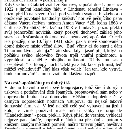
Když se bratr Gabriel vrátil ze Šumavy, započal dne 1. prosince
1922 s jinými kandidáty řádu v Lindenau (dnešní Lindava -
pozn. překl.) na severu Čech pod vedením svatosti blízkého a o
opožděně povolané kandidáty kněžství horlivě pečujícího pana
děkana Vatera (celým jménem Anton Vater, *28. ledna 1868 v
Chřibské /Kreibitz/, +1. května 1953 v Lindavě - pozn. překl.)
svůj jednoroční noviciát, který poskytl duchovní základ jeho
snaze o křesťanskou dokonalost a neúnavný apoštolát. O celá
léta později, dne 10. října 1931, složil pak v nově zbudovaném
domě tiskové misie věčné sliby. "Buď věrný až do smrti a dám
Ti korunu života, aleluja." Tato slova kdysi jasně přijal, když na
počátku svého řádového života trpěl vnitřní prázdnotou a
vyprahlostí a chtěl z obojího uniknout. Tehdy mu satan
našeptával: "Jsi hloupý hoch! Utekl jsi z tak krásných míst, teď
můžeš vyhladovět!" Jiný hlas však volal: "Jen ten, kdo vytrvá,
bude korunován!" a on se vrátil do kláštera nazpět.
Na cestě apoštolátu pro dobrý tisk
V duchu hlavního účelu své kongregace, totiž šíření dobrých
tiskovin a potlačování těch špatných, proputovával sám nebo v
doprovodu bratra Lea domovinu. Většinou dopoledne či v
časných odpoledních hodinách vstupoval do nějaké takové
šumavské farní vsi. V létě naložil celé své vybavení na jízdní
kolo, v zimě používal malé ručnáí sáňky (v originále
"Handschlitten" - pozn. překl.). Když přišel do vesnice, vyhledal
nejprve pana faráře, poprosil o útulek na přespání a potom s
knězem, znalým místních poměrů, načrtl "bitevní plán", navštívil
Spasitele a poprosil o jeho požehnání, vzal pak do rukou dvě