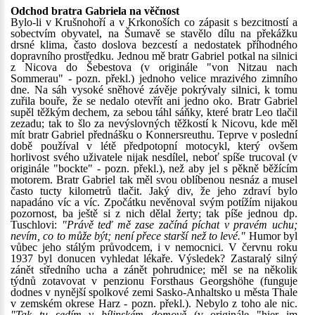
Odchod bratra Gabriela na věčnost
Bylo-li v Krušnohoří a v Krkonoších co zápasit s bezcitností a
sobectvím obyvatel, na Šumavě se stavělo dílu na překážku
drsné klima, často doslova bezcestí a nedostatek příhodného
dopravního prostředku. Jednou mě bratr Gabriel potkal na silnici
z Nicova do Šebestova (v originále "von Nitzau nach
Sommerau" - pozn. překl.) jednoho velice mrazivého zimního
dne. Na sáh vysoké sněhové závěje pokrývaly silnici, k tomu
zuřila bouře, že se nedalo otevřít ani jedno oko. Bratr Gabriel
supěl těžkým dechem, za sebou táhl sáňky, které bratr Leo tlačil
zezadu; tak to šlo za nevýslovných těžkostí k Nicovu, kde měl
mít bratr Gabriel přednášku o Konnersreuthu. Teprve v poslední
době používal v létě předpotopní motocykl, který ovšem
horlivost svého uživatele nijak nesdílel, neboť spíše trucoval (v
originále "bockte" - pozn. překl.), než aby jel s pěkně běžícím
motorem. Bratr Gabriel tak měl svou oblíbenou nesnáz a musel
často tucty kilometrů tlačit. Jaký div, že jeho zdraví bylo
napadáno víc a víc. Zpočátku nevěnoval svým potížím nijakou
pozornost, ba ještě si z nich dělal žerty; tak píše jednou dp.
Tuschlovi:
"Právě teď mě zase začíná píchat v pravém uchu;
nevím, co to může být; není přece starší než to levé."
Humor byl
vůbec jeho stálým průvodcem, i v nemocnici. V červnu roku
1937 byl donucen vyhledat lékaře. Výsledek? Zastaralý silný
zánět středního ucha a zánět pohrudnice; měl se na několik
týdnů zotavovat v penzionu Forsthaus Georgshöhe (funguje
dodnes v nynější spolkové zemi Sasko-Anhaltsko u města Thale
v zemském okrese Harz - pozn. překl.). Nebylo z toho ale nic.
"Tak tu sedím v bílinském domově
(v originále "hier im