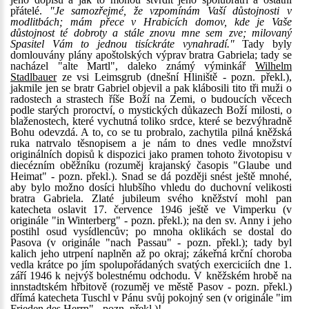
přátelé.
"Je samozřejmé, že vzpomínám Vaší důstojnosti v
modlitbách; mám přece v Hrabicích domov, kde je Vaše
důstojnost té dobroty a stále znovu mne sem zve; milovaný
Spasitel Vám to jednou tisíckráte vynahradí."
Tady byly
domlouvány plány apoštolských výprav bratra Gabriela; tady se
nacházel "alte Martl", daleko známý výminkář
Wilhelm
Stadlbauer
ze vsi Leimsgrub (dnešní Hliniště - pozn. překl.),
jakmile jen se bratr Gabriel objevil a pak klábosili tito tři muži o
radostech a strastech říše Boží na Zemi, o budoucích věcech
podle starých proroctví, o mystických důkazech Boží milosti, o
blaženostech, které vychutná toliko srdce, které se bezvýhradně
Bohu odevzdá. A to, co se tu probralo, zachytila pilná kněžská
ruka natrvalo těsnopisem a je nám to dnes vedle množství
originálních dopisů k dispozici jako pramen tohoto životopisu v
diecézním oběžníku (rozuměj krajanský časopis "Glaube und
Heimat" - pozn. překl.). Snad se dá později snést ještě mnohé,
aby bylo možno dosíci hlubšího vhledu do duchovní velikosti
bratra Gabriela. Zlaté jubileum svého kněžství mohl pan
katecheta oslavit 17. července 1946 ještě ve Vimperku (v
originále "in Winterberg" - pozn. překl.); na den sv. Anny i jeho
postihl osud vysídlencův; po mnoha oklikách se dostal do
Pasova (v originále "nach Passau" - pozn. překl.); tady byl
kalich jeho utrpení naplněn až po okraj; zákeřná krční choroba
vedla krátce po jím spolupořádaných svatých exerciciích dne 1.
září 1946 k nejvýš bolestnému odchodu. V kněžském hrobě na
innstadtském hřbitově (rozuměj ve městě Pasov - pozn. překl.)
dřímá katecheta Tuschl v Pánu svůj pokojný sen (v originále "im
Frieden des Herrn" - pozn. překl.)!