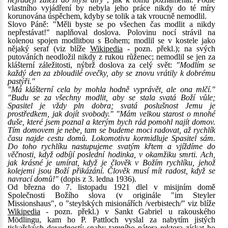
vlastního vyjádření by nebyla jeho práce nikdy do té míry
korunována úspěchem, kdyby se tolik a tak vroucně nemodlil.
Slovo Páně: "Měli byste se po všechen čas modlit a nikdy
nepřestávat!" naplňoval doslova. Polovinu nocí strávil na
kolenou spojen modlitbou s Bohem; modlil se v kostele jako
nějaký seraf (viz blíže
Wikipedia
- pozn. překl.); na svých
putováních neodložil nikdy z rukou růženec; nemodlil se jen za
klášterní záležitosti, nýbrž doslova za celý svět:
"Modlím se
každý den za zbloudilé ovečky, aby se znovu vrátily k dobrému
pastýři."
"Má klášterní cela by mohla hodně vyprávět, ale ona mlčí."
"Budu se za všechny modlit, aby se stala svatá Boží vůle;
Spasitel je vždy pln dobra; svatá poslušnost Jemu je
prostředkem, jak dojít svobody." "Mám velkou starost o mnohé
duše, které jsem poznal a kterým bych rád pomohl najít domov.
Tím domovem je nebe, tam se budeme moci radovat, až rychlík
času najde cestu domů. Lokomotivu kormidluje Spasitel sám.
Do toho rychlíku nastupujeme svatým křtem a vjíždíme do
věčnosti, když odbíjí poslední hodinka, v okamžiku smrti. Ach,
jak krásné je umírat, když je člověk v Božím rychlíku, jehož
kolejemi jsou Boží přikázání. Člověk musí mít radost, když se
navrací domů!"
(dopis z 3. ledna 1936).
Od března do 7. listopadu 1921 dlel v misijním domě
Společnosti Božího slova (v originále "im Steyler
Missionshaus", o "steylských misionářích /verbistech/" viz blíže
Wikipedia
- pozn. překl.) v Sankt Gabriel u rakouského
Mödlingu, kam ho P. Pattloch vyslal za nabytím jistých
tiskařských dovedností; snahy tamního pátera rektora získat ho