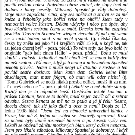
pocítil velikou bolest. Najednou obraz zmizel, ale stopy trnů mi
dodnes z hlavy nesešly. Milovaný Spasitel je vždy dobrotivý.
Moje misie započala: 'Chci, aby ses obětoval a strávil se za mé
kněze a řeholníky jako hořící svíce na oltáři.' Jsem tady v
nemocnici velice šťasten. Dělám vždycky i něco pro špás, aby
bylo lékařům i sestrám čemu se smát. Dneska jsem jim zazpíval
písničku 'Dreizehn Schneider wiegen vierzehn Pfund und wenn
sie 's nicht haben, sind 's nit recht g'sund.'
(tj. dětská říkanka,
česky by zněla asi jako "14 krejčích váží 15 kil, a když ne, tak
asi jeden chorej byl" - pozn. překl.)
To vám tedy ale bylo haló
(v
originále "gab halt einen Hallo" - pozn. překl.).
Bohu se musí
sloužit s radostí. Jednotliví muži chodí teď se mnou každý den
na mši svatou. Těší mne, když jich mohu k milovanému Spasiteli
několik přivést. Jeden z mužů nebyl už dlouho v kostele a ten
povídá sestře doslova: 'Man kann dem Gabriel keine Bitte
abschlagen, man muss folgen, ob man will oder nicht.'
(tj.
"Tomu Gabrielovi se nedá nijaká prosba odříct, musíš jít za ním,
ať chceš nebo ne." - pozn. překl.)
Lékaři se o mě dobře starají.
Každý den je to nápadně lepší. Dostávám tekuté kalcium a
prášek Chotum; bere se to dobře, musí se jen zavřít oči a sebrat
odvahu. Sestra Renata se mě na to ptala a já jí řekl: 'Sestro,
docela dobré, tak zlé jako žluč a ocet to není.'
Dopis ze 17.
ledna 1938 hlásí:
"Jsem teď na německé univerzitní klinice v
Praze, kde mě 3. ledna na svátek sv. Jenovéfy operovali. Kosti
za uchem byly úplně rozměklé hnisem a po kusech vyšly ven.
Lékaři se obávali zánětu mozkových blan. který ovšem nenastal.
Jsem pro lékaře záhadou. Milovaný Spasitel je dobrotivý, i když
na nás sesílá utrpení. Chodím tak z jednoho špitálu do druhého