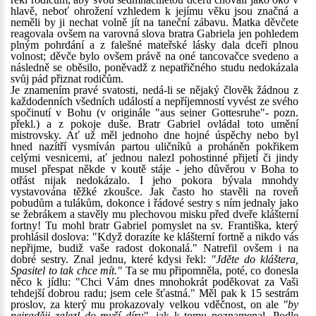
hlavě, neboť ohrožení vzhledem k jejímu věku jsou značná a
neměli by ji nechat volně jít na taneční zábavu. Matka děvčete
reagovala ovšem na varovná slova bratra Gabriela jen pohledem
plným pohrdání a z falešné mateřské lásky dala dceři plnou
volnost; děvče bylo ovšem právě na oné tancovačce svedeno a
následně se oběsilo, poněvadž z nepatřičného studu nedokázala
svůj pád přiznat rodičům.
Je znamením pravé svatosti, nedá-li se nějaký člověk žádnou z
každodenních všedních událostí a nepříjemností vyvést ze svého
spočinutí v Bohu (v originále "aus seiner Gottesruhe"- pozn.
překl.) a z pokoje duše. Bratr Gabriel ovládal toto umění
mistrovsky. Ať už měl jednoho dne hojné úspěchy nebo byl
hned nazítří vysmíván partou uličníků a proháněn pokřikem
celými vesnicemi, ať jednou nalezl pohostinné přijetí či jindy
musel přespat někde v koutě stáje - jeho důvěrou v Boha to
otřást nijak nedokázalo. I jeho pokora bývala mnohdy
vystavována těžké zkoušce. Jak často ho stavěli na roveň
pobudům a tulákům, dokonce i řádové sestry s ním jednaly jako
se žebrákem a stavěly mu plechovou misku před dveře klášterní
fortny! Tu mohl bratr Gabriel pomyslet na sv. Františka, který
prohlásil doslova: "Když dorazíte ke klášterní fortně a nikdo vás
nepřijme, budiž vaše radost dokonalá." Natrefil ovšem i na
dobré sestry. Znal jednu, které kdysi řekl:
"Jděte do kláštera,
Spasitel to tak chce mít."
Ta se mu připomněla, poté, co donesla
něco k jídlu: "Chci Vám dnes mnohokrát poděkovat za Vaši
tehdejší dobrou radu; jsem cele šťastná." Měl pak k 15 sestrám
proslov, za který mu prokazovaly velkou vděčnost, on ale
"by
nejraději zalezl do myší díry"
, jak k tomu poznamenal. Podle