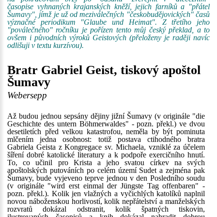
časopise vyhnaných krajanských kněží, jejich farníků a "přátel
Šumavy", jímž je už od meziválečných "českobudějovických" časů
význačné periodikum "Glaube und Heimat". Z třetího jeho
"poválečného" ročníku je pořízen tento můj český překlad, a to
ovšem i původních výroků Geistových (přeloženy je raději navíc
odlišuji v textu kurzívou).
Bratr Gabriel Geist, tiskový apoštol
Šumavy
Webersepp
Až budou jednou sepsány dějiny jižní Šumavy (v originále "die
Geschichte des untern Böhmerwaldes" - pozn. překl.) ve dvou
desetiletích před velkou katastrofou, neměla by být pominuta
mlčením jedna osobnost: totiž postava ctihodného bratra
Gabriela Geista z Kongregace sv. Michaela, vzniklé za účelem
šíření dobré katolické literatury a k podpoře exercičního hnutí.
To, co učinil pro Krista a jeho svatou církev na svých
apoštolských putováních po celém území Sudet a zejména pak
Šumavy, bude vyjeveno teprve jednou v den Posledního soudu
(v originále "wird erst einmal der Jüngste Tag offenbaren" -
pozn. překl.). Kolik jen vlažných a vyčichlých katolíků naplnil
novou náboženskou horlivostí, kolik nepřátelství a manželských
rozvratů dokázal odstranit, kolik špatných tiskovin,
ilustrovaných časopisů a knih dokázal nahradit dobrou