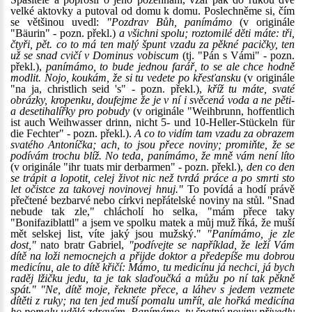
velké aktovky a putoval od domu k domu. Poslechněme si, čím
se většinou uvedl:
"Pozdrav Bůh, panímámo
(v originále
"Bäurin" - pozn. překl.)
a všichni spolu; roztomilé děti máte: tři,
čtyři, pět. co to má ten malý špunt vzadu za pěkné pacičky, ten
už se snad cvičí v Dominus vobiscum
(tj. "Pán s Vámi" - pozn.
překl.),
panímámo, to bude jednou farář, to se ale chce hodně
modlit. Nojo, koukám, že si tu vedete po křesťansku
(v originále
"na ja, christlich seid 's" - pozn. překl.),
kříž tu máte, svaté
obrázky, kropenku, doufejme že je v ní i svěcená voda a ne pěti-
a desetihalířky pro pobudy
(v originále "Weihbrunn, hoffentlich
ist auch Weihwasser drinn, nicht 5- und 10-Heller-Stückeln für
die Fechter" - pozn. překl.).
A co to vidím tam vzadu za obrazem
svatého Antoníčka; ach, to jsou přece noviny; promiňte, že se
podívám trochu blíž. No teda, panímámo, že mně vám není líto
(v originále "ihr tuats mir derbarmen" - pozn. překl.),
den co den
se trápit a lopotit, celej život nic než tvrdá práce a po smrti sto
let očistce za takovej novinovej hnuj."
To povídá a hodí právě
přečtené bezbarvé nebo církvi nepřátelské noviny na stůl. "Snad
nebude tak zle," chlácholí ho selka, "mám přece taky
"Bonifaziblattl" a jsem ve spolku matek a můj muž říká, že muší
mět selskej list, víte jaký jsou mužský."
"Panímámo, je zle
dost,"
nato bratr Gabriel,
"podívejte se například, že leží Vám
dítě na loži nemocnejch a přijde doktor a předepíše mu dobrou
medicínu, ale to dítě křičí: Mámo, tu medicínu já nechci, já bych
raděj lžičku jedu, ta je tak slaďoučká a můžu po ní tak pěkně
spát." "Ne, dítě moje, řeknete přece, a láhev s jedem vezmete
dítěti z ruky; na ten jed muší pomalu umřít, ale hořká medicína
ho pomalu udělá zdravým. Panímámo, ty špatný noviny přivedly