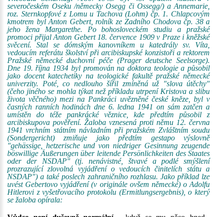
severočeském Oseku /německy Osegg či Ossegg/) a Annemarie,
roz. Sternkopfové z Lomu u Tachova (Lohm) čp. 1. Chlapcovým
kmotrem byl Anton Gebert, rolník ze Zadního Chodova čp. 38 a
jeho žena Margarethe. Po bohosloveckém studiu a pražské
promoci přijal Anton Gebert 18. července 1909 v Praze i kněžské
svěcení. Stal se dómským kanovníkem u katedrály sv. Víta,
vedoucím referátu školství při arcibiskupské konzistoři a rektorem
Pražské německé duchovní péče (Prager deutsche Seelsorge).
Dne 19. října 1934 byl promován na doktora teologie a působil
jako docent katechetiky na teologické fakultě pražské německé
univerzity. Poté, co nedlouho šířil zmíněná už "slova útěchy"
(čeho jiného se mohla týkat než příkladu utrpení Kristova a slibu
života věčného) mezi na Pankráci uvězněné české kněze, byl v
časných ranních hodinách dne 6. ledna 1941 on sám zatčen a
umístěn do téže pankrácké věznice, kde předtím působil z
arcibiskupova pověření. Žaloba vznesená proti němu 12. června
1941 vrchním státním návladním při pražském Zvláštním soudu
(Sondergericht) zmiňuje jako předtím gestapo výslovně
"gehässige, hetzerische und von niedriger Gesinnung zeugende
böswillige Äußerungen über leitende Persönlichkeiten des Staates
oder der NSDAP" (tj. nenávistné, štvavé a podlé smýšlení
prozrazující zlovolná vyjádření o vedoucích činitelích státu a
NSDAP") a také poslech zahraničního rozhlasu. Jako příklad lze
uvést Gebertovo vyjádření (v originále ovšem německé) o Adolfu
Hitlerovi z vyšetřovacího protokolu (Ermitlungsergebnis), o který
se žaloba opírala: