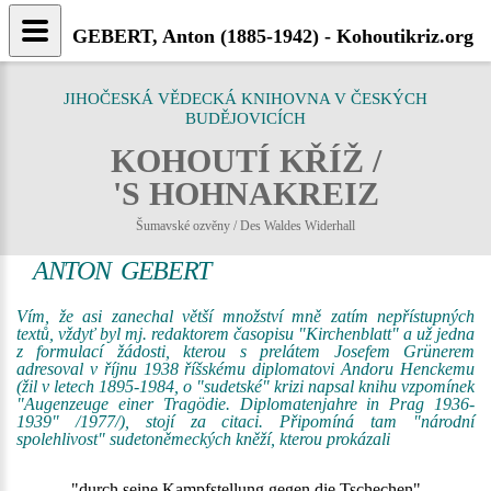
GEBERT, Anton (1885-1942) - Kohoutikriz.org
JIHOČESKÁ VĚDECKÁ KNIHOVNA V ČESKÝCH
BUDĚJOVICÍCH
KOHOUTÍ KŘÍŽ /
'S HOHNAKREIZ
Šumavské ozvěny / Des Waldes Widerhall
ANTON GEBERT
Vím, že asi zanechal větší množství mně zatím nepřístupných
textů, vždyť byl mj. redaktorem časopisu "Kirchenblatt" a už jedna
z formulací žádosti, kterou s prelátem Josefem Grünerem
adresoval v říjnu 1938 říšskému diplomatovi Andoru Henckemu
(žil v letech 1895-1984, o "sudetské" krizi napsal knihu vzpomínek
"Augenzeuge einer Tragödie. Diplomatenjahre in Prag 1936-
1939" /1977/), stojí za citaci. Připomíná tam "národní
spolehlivost" sudetoněmeckých kněží, kterou prokázali
"durch seine Kampfstellung gegen die Tschechen"