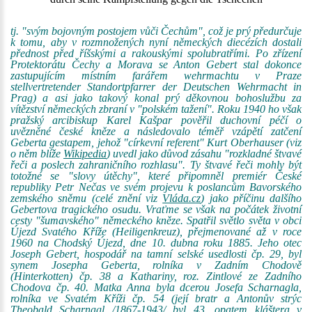
tj. "svým bojovným postojem vůči Čechům", což je prý předurčuje
k tomu, aby v rozmnožených nyní německých diecézích dostali
přednost před říšskými a rakouskými spolubratřími. Po zřízení
Protektorátu Čechy a Morava se Anton Gebert stal dokonce
zastupujícím místním farářem wehrmachtu v Praze
stellvertretender Standortpfarrer der Deutschen Wehrmacht in
Prag) a asi jako takový konal prý děkovnou bohoslužbu za
vítězství německých zbraní v "polském tažení". Roku 1940 ho však
pražský arcibiskup Karel Kašpar pověřil duchovní péčí o
uvězněné české kněze a následovalo téměř vzápětí zatčení
Geberta gestapem, jehož "církevní referent" Kurt Oberhauser (viz
o něm blíže
Wikipedia
) uvedl jako důvod zásahu "rozkladné štvavé
řeči a poslech zahraničního rozhlasu". Ty štvavé řeči mohly být
totožné se "slovy útěchy", které připomněl premiér České
republiky Petr Nečas ve svém projevu k poslancům Bavorského
zemského sněmu (celé znění viz
Vláda.cz
) jako příčinu dalšího
Gebertova tragického osudu. Vraťme se však na počátek životní
cesty "šumavského" německého kněze. Spatřil světlo světa v obci
Újezd Svatého Kříže (Heiligenkreuz), přejmenované až v roce
1960 na Chodský Újezd, dne 10. dubna roku 1885. Jeho otec
Joseph Gebert, hospodář na tamní selské usedlosti čp. 29, byl
synem Josepha Geberta, rolníka v Zadním Chodově
(Hinterkotten) čp. 38 a Kathariny, roz. Zintlové ze Zadního
Chodova čp. 40. Matka Anna byla dcerou Josefa Scharnagla,
rolníka ve Svatém Kříži čp. 54 (její bratr a Antonův strýc
Theobald Scharnagl /1867-1943/ byl 43. opatem kláštera v