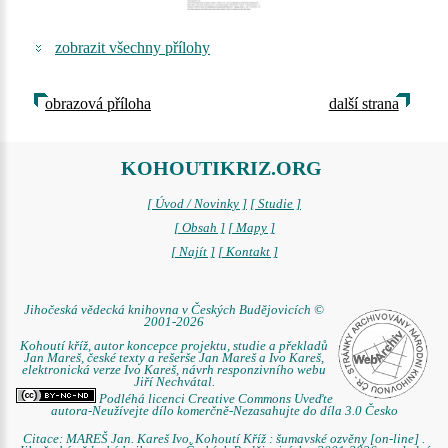
zobrazit všechny přílohy
obrazová příloha
další strana
KOHOUTIKRIZ.ORG
[ Úvod / Novinky ]
[ Studie ]
[ Obsah ]
[ Mapy ]
[ Najít ]
[ Kontakt ]
Jihočeská vědecká knihovna v Českých Budějovicích ©
2001-2026
Kohoutí kříž, autor koncepce projektu, studie a překladů
Jan Mareš, české texty a rešerše Jan Mareš a Ivo Kareš,
elektronická verze Ivo Kareš, návrh responzivního webu
Jiří Nechvátal.
Podléhá licenci Creative Commons Uveďte
autora-Neužívejte dílo komerčně-Nezasahujte do díla 3.0 Česko
Citace: MAREŠ Jan. Kareš Ivo. Kohoutí Kříž : šumavské ozvěny [on-line] .