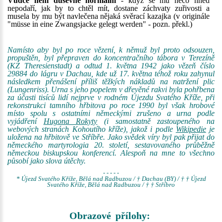
Vůdce není duševně normální
- když se mu něco hned
nepodaří, jak by to chtěl mít, dostane záchvaty zuřivosti a
musela by mu být navlečena nějaká svěrací kazajka (v originále
"müsse in eine Zwangsjacke gelegt werden" - pozn. překl.)
Namísto aby byl po roce vězení, k němuž byl proto odsouzen,
propuštěn, byl přepraven do koncentračního tábora v Terezíně
(KZ Theresienstadt) a odtud 1. května 1942 jako vězeň číslo
29884 do lágru v Dachau, kde už 17. května téhož roku zahynul
následkem přenášení příliš těžkých nákladů na natržení plic
(Lungenriss). Urna s jeho popelem v dřevěné rakvi byla pohřbena
za účasti tisíců lidí nejprve v rodném Újezdu Svatého Kříže, při
rekonstrukci tamního hřbitova po roce 1990 byl však hrobové
místo spolu s ostatními německými zrušeno a urna podle
vyjádření
Hugona Rokyty
(i samostatně zastoupeného na
webových stranách Kohoutího kříže), jakož i podle
Wikipedie
je
uložena na hřbitově ve Stříbře. Jako svědek víry byl pak přijat do
německého martyrologia 20. století, sestavovaného průběžně
německou biskupskou konferencí. Alespoň na mne to všechno
působí jako slova útěchy.
- - - - -
* Újezd Svatého Kříže, Bělá nad Radbuzou / † Dachau (BY) / † † Újezd
Svatého Kříže, Bělá nad Radbuzou / † † Stříbro
Obrazové přílohy: