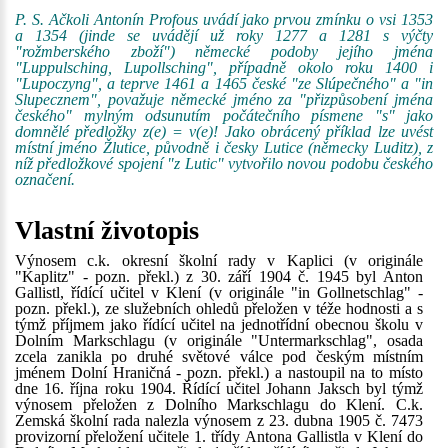
P. S. Ačkoli Antonín Profous uvádí jako prvou zmínku o vsi 1353
a 1354 (jinde se uvádějí už roky 1277 a 1281 s výčty
"rožmberského zboží") německé podoby jejího jména
"Luppulsching, Lupollsching", případně okolo roku 1400 i
"Lupoczyng", a teprve 1461 a 1465 české "ze Slúpečného" a "in
Slupecznem", považuje německé jméno za "přizpůsobení jména
českého" mylným odsunutím počátečního písmene "s" jako
domnělé předložky z(e) = v(e)! Jako obrácený příklad lze uvést
místní jméno Žlutice, původně i česky Lutice (německy Luditz), z
níž předložkové spojení "z Lutic" vytvořilo novou podobu českého
označení.
Vlastní životopis
Výnosem c.k. okresní školní rady v Kaplici (v originále
"Kaplitz" - pozn. překl.) z 30. září 1904 č. 1945 byl Anton
Gallistl, řídící učitel v Klení (v originále "in Gollnetschlag" -
pozn. překl.), ze služebních ohledů přeložen v téže hodnosti a s
týmž příjmem jako řídící učitel na jednotřídní obecnou školu v
Dolním Markschlagu (v originále "Untermarkschlag", osada
zcela zanikla po druhé světové válce pod českým místním
jménem Dolní Hraničná - pozn. překl.) a nastoupil na to místo
dne 16. října roku 1904. Řídící učitel Johann Jaksch byl týmž
výnosem přeložen z Dolního Markschlagu do Klení. C.k.
Zemská školní rada nalezla výnosem z 23. dubna 1905 č. 7473
provizorní přeložení učitele 1. třídy Antona Gallistla v Klení do