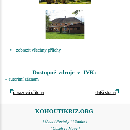
zobrazit všechny přílohy
Dostupné zdroje v JVK:
autoritní záznam
obrazová příloha
další strana
KOHOUTIKRIZ.ORG
[ Úvod / Novinky ]
[ Studie ]
[ Obsah ]
[ Mapy ]