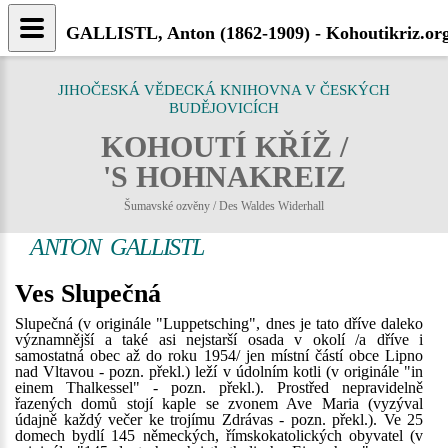
GALLISTL, Anton (1862-1909) - Kohoutikriz.or
JIHOČESKÁ VĚDECKÁ KNIHOVNA V ČESKÝCH
BUDĚJOVICÍCH
KOHOUTÍ KŘÍŽ /
'S HOHNAKREIZ
Šumavské ozvěny / Des Waldes Widerhall
ANTON GALLISTL
Ves Slupečná
Slupečná (v originále "Luppetsching", dnes je tato dříve daleko
významnější a také asi nejstarší osada v okolí /a dříve i
samostatná obec až do roku 1954/ jen místní částí obce Lipno
nad Vltavou - pozn. překl.) leží v údolním kotli (v originále "in
einem Thalkessel" - pozn. překl.). Prostřed nepravidelně
řazených domů stojí kaple se zvonem Ave Maria (vyzýval
údajně každý večer ke trojímu Zdrávas - pozn. překl.). Ve 25
domech bydlí 145 německých, římskokatolických obyvatel (v