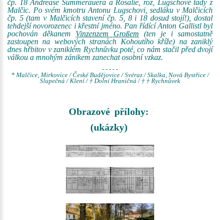
čp. 18 Andrease Summerauera a Rosalie, roz, Lugschové tady z
Malčic. Po svém kmotru Antonu Lugschovi, sedláku v Malčicích
čp. 5 (tam v Malčicích stavení čp. 5, 8 i 18 dosud stojí!), dostal
tehdejší novorozenec i křestní jméno. Pan řídící Anton Gallistl byl
pochován děkanem
Vinzenzem Großem
(ten je i samostatně
zastoupen na webových stranách Kohoutího kříže) na zaniklý
dnes hřbitov v zaniklém Rychnůvku poté, co nám stačil před dvojí
válkou a mnohým zánikem zanechat osobní vzkaz.
- - - - -
* Malčice, Mirkovice / České Budějovice / Svéraz / Skalka, Nová Bystřice /
Slupečná / Klení / † Dolní Hraničná / † † Rychnůvek
Obrazové přílohy:
(ukázky)