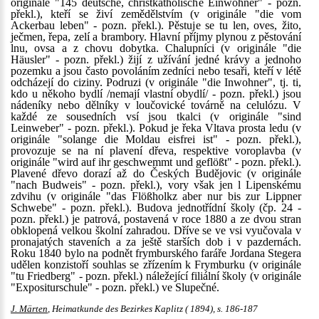
originále "145 deutsche, christkatholische Einwohner" - pozn.
překl.), kteří se živí zemědělstvím (v originále "die vom
Ackerbau leben" - pozn. překl.). Pěstuje se tu len, oves, žito,
ječmen, řepa, zelí a brambory. Hlavní příjmy plynou z pěstování
lnu, ovsa a z chovu dobytka. Chalupníci (v originále "die
Häusler" - pozn. překl.) žijí z užívání jedné krávy a jednoho
pozemku a jsou často povoláním zedníci nebo tesaři, kteří v létě
odcházejí do ciziny. Podruzi (v originále "die Inwohner", tj. ti,
kdo u někoho bydlí /nemají vlastní obydlí/ - pozn. překl.) jsou
nádeníky nebo dělníky v loučovické továrně na celulózu. V
každé ze sousedních vsí jsou tkalci (v originále "sind
Leinweber" - pozn. překl.). Pokud je řeka Vltava prosta ledu (v
originále "solange die Moldau eisfrei ist" - pozn. překl.),
provozuje se na ní plavení dřeva, respektive voroplavba (v
originále "wird auf ihr geschwemmt und geflößt" - pozn. překl.).
Plavené dřevo dorazí až do Českých Budějovic (v originále
"nach Budweis" - pozn. překl.), vory však jen l Lipenskému
zdvihu (v originále "das Flößholkz aber nur bis zur Lippner
Schwebe" - pozn. překl.). Budova jednotřídní školy (čp. 24 -
pozn. překl.) je patrová, postavená v roce 1880 a ze dvou stran
obklopená velkou školní zahradou. Dříve se ve vsi vyučovala v
pronajatých staveních a za ještě starších dob i v pazdernách.
Roku 1840 bylo na podnět frymburského faráře Jordana Stegera
udělen konzistoří souhlas se zřízením k Frymburku (v originále
"tu Friedberg" - pozn. překl.) náležející filiální školy (v originále
"Expositurschule" - pozn. překl.) ve Slupečné.
J. Märten
, Heimatkunde des Bezirkes Kaplitz ( 1894), s. 186-187