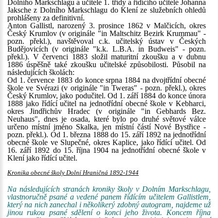
Dolního Markschlagu a učitele 1. třídy a řídícího učitele Johanna
Jaksche z Dolního Markschlagu do Klení ze služebních ohledů
prohlášeny za definitivní.
Anton Gallistl, narozený 3. prosince 1862 v Malčicích, okres
Český Krumlov (v originále "in Maltschitz Bezirk Krummau" -
pozn. překl.), navštěvoval c.k. učitelský ústav v Českých
Budějovicích (v originále "k.k. L.B.A. in Budweis" - pozn.
překl.). V červenci 1883 složil maturitní zkoušku a v dubnu
1886 úspěšně také zkoušku učitelské způsobilosti. Působil na
následujících školách:
Od 1. července 1883 do konce srpna 1884 na dvojtřídní obecné
škole ve Svérazi (v originále "in Tweras" - pozn. překl.), okres
Český Krumlov, jako podučitel. Od 1. září 1884 do konce února
1888 jako řídící učitel na jednotřídní obecné škole v Kebharci,
okres Jindřichův Hradec (v originále "in Gebhards Bez.
Neuhaus", dnes je osada, které bylo po druhé světové válce
určeno místní jméno Skalka, jen místní částí Nové Bystřice -
pozn. překl.). Od 1. března 1888 do 15. září 1892 na jednotřídní
obecné škole ve Slupečné, okres Kaplice, jako řídící učitel. Od
16. září 1892 do 15. října 1904 na jednotřídní obecné škole v
Klení jako řídící učitel.
Kronika obecné školy Dolní Hraničná 1892-1944
Na následujících stranách kroniky školy v Dolním Markschlagu,
vlastnoručně psané a vedené panem řídícím učitelem Gallistlem,
který na nich zanechal i několikerý zdobný autogram, najdeme už
jinou rukou psané sdělení o konci jeho života. Koncem října