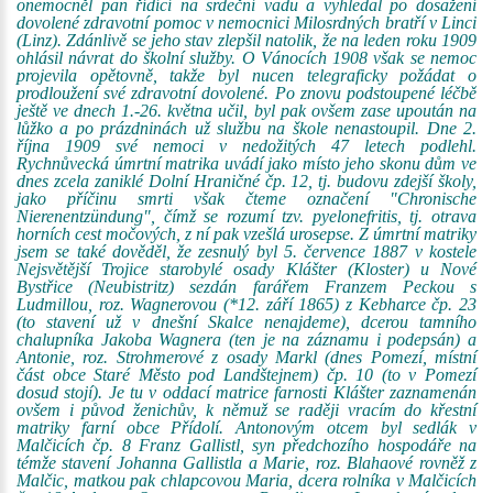
onemocněl pan řídící na srdeční vadu a vyhledal po dosažení
dovolené zdravotní pomoc v nemocnici Milosrdných bratří v Linci
(Linz). Zdánlivě se jeho stav zlepšil natolik, že na leden roku 1909
ohlásil návrat do školní služby. O Vánocích 1908 však se nemoc
projevila opětovně, takže byl nucen telegraficky požádat o
prodloužení své zdravotní dovolené. Po znovu podstoupené léčbě
ještě ve dnech 1.-26. května učil, byl pak ovšem zase upoután na
lůžko a po prázdninách už službu na škole nenastoupil. Dne 2.
října 1909 své nemoci v nedožitých 47 letech podlehl.
Rychnůvecká úmrtní matrika uvádí jako místo jeho skonu dům ve
dnes zcela zaniklé Dolní Hraničné čp. 12, tj. budovu zdejší školy,
jako příčinu smrti však čteme označení "Chronische
Nierenentzündung", čímž se rozumí tzv. pyelonefritis, tj. otrava
horních cest močových, z ní pak vzešlá urosepse. Z úmrtní matriky
jsem se také dověděl, že zesnulý byl 5. července 1887 v kostele
Nejsvětější Trojice starobylé osady Klášter (Kloster) u Nové
Bystřice (Neubistritz) sezdán farářem Franzem Peckou s
Ludmillou, roz. Wagnerovou (*12. září 1865) z Kebharce čp. 23
(to stavení už v dnešní Skalce nenajdeme), dcerou tamního
chalupníka Jakoba Wagnera (ten je na záznamu i podepsán) a
Antonie, roz. Strohmerové z osady Markl (dnes Pomezí, místní
část obce Staré Město pod Landštejnem) čp. 10 (to v Pomezí
dosud stojí). Je tu v oddací matrice farnosti Klášter zaznamenán
ovšem i původ ženichův, k němuž se raději vracím do křestní
matriky farní obce Přídolí. Antonovým otcem byl sedlák v
Malčicích čp. 8 Franz Gallistl, syn předchozího hospodáře na
témže stavení Johanna Gallistla a Marie, roz. Blahaové rovněž z
Malčic, matkou pak chlapcovou Maria, dcera rolníka v Malčicích