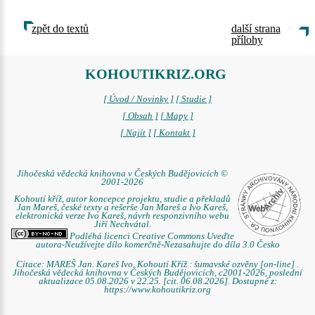
zpět do textů
další strana
přílohy
KOHOUTIKRIZ.ORG
[ Úvod / Novinky ]
[ Studie ]
[ Obsah ]
[ Mapy ]
[ Najít ]
[ Kontakt ]
Jihočeská vědecká knihovna v Českých Budějovicích ©
2001-2026
Kohoutí kříž, autor koncepce projektu, studie a překladů
Jan Mareš, české texty a rešerše Jan Mareš a Ivo Kareš,
elektronická verze Ivo Kareš, návrh responzivního webu
Jiří Nechvátal.
Podléhá licenci Creative Commons Uveďte
autora-Neužívejte dílo komerčně-Nezasahujte do díla 3.0 Česko
Citace: MAREŠ Jan. Kareš Ivo. Kohoutí Kříž : šumavské ozvěny [on-line] .
Jihočeská vědecká knihovna v Českých Budějovicích, c2001-2026, poslední
aktualizace 05.08.2026 v 22.25. [cit. 06.08.2026]. Dostupné z:
https://www.kohoutikriz.org