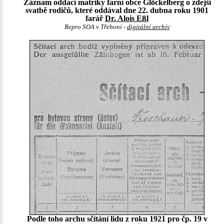
Záznam oddací matriky farní obce Glöckelberg o zdejší
svatbě rodičů, které oddával dne 22. dubna roku 1901
farář
Dr. Alois Eßl
Repro SOA v Třeboni -
digitální archiv
Podle toho archu sčítání lidu z roku 1921 pro čp. 19 v