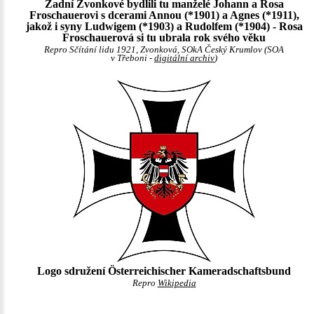
Zadní Zvonkové bydlili tu manželé Johann a Rosa
Froschauerovi s dcerami Annou (*1901) a Agnes (*1911),
jakož i syny Ludwigem (*1903) a Rudolfem (*1904) - Rosa
Froschauerová si tu ubrala rok svého věku
Repro Sčítání lidu 1921, Zvonková, SOkA Český Krumlov (SOA
v Třeboni -
digitální archiv
)
Logo sdružení Österreichischer Kameradschaftsbund
Repro
Wikipedia