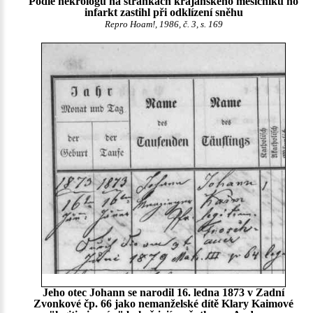
Podle nekrologu na stránkách krajanského měsíčníku ho
infarkt zastihl při odklízení sněhu
Repro Hoam!, 1986, č. 3, s. 169
Jeho otec Johann se narodil 16. ledna 1873 v Zadní
Zvonkové čp. 66 jako nemanželské dítě Klary Kaimové