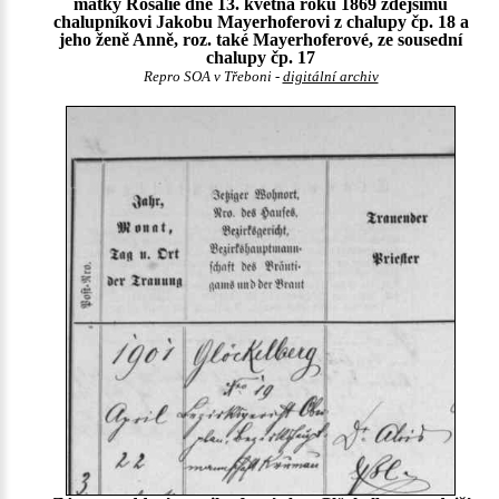
matky Rosalie dne 13. května roku 1869 zdejšímu
chalupníkovi Jakobu Mayerhoferovi z chalupy čp. 18 a
jeho ženě Anně, roz. také Mayerhoferové, ze sousední
chalupy čp. 17
Repro SOA v Třeboni -
digitální archiv