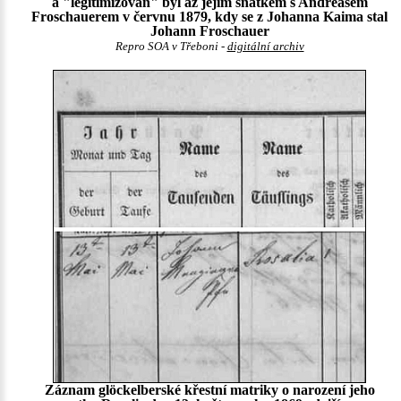
a "legitimizován" byl až jejím sňatkem s Andreasem
Froschauerem v červnu 1879, kdy se z Johanna Kaima stal
Johann Froschauer
Repro SOA v Třeboni -
digitální archiv
Záznam glöckelberské křestní matriky o narození jeho