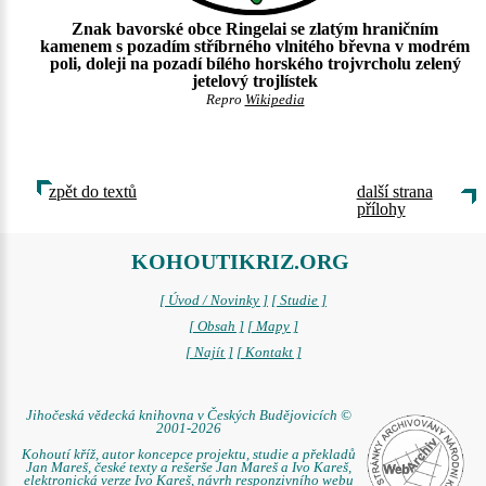
Znak bavorské obce Ringelai se zlatým hraničním
kamenem s pozadím stříbrného vlnitého břevna v modrém
poli, doleji na pozadí bílého horského trojvrcholu zelený
jetelový trojlístek
Repro
Wikipedia
zpět do textů
další strana
přílohy
KOHOUTIKRIZ.ORG
[ Úvod / Novinky ]
[ Studie ]
[ Obsah ]
[ Mapy ]
[ Najít ]
[ Kontakt ]
Jihočeská vědecká knihovna v Českých Budějovicích ©
2001-2026
Kohoutí kříž, autor koncepce projektu, studie a překladů
Jan Mareš, české texty a rešerše Jan Mareš a Ivo Kareš,
elektronická verze Ivo Kareš, návrh responzivního webu