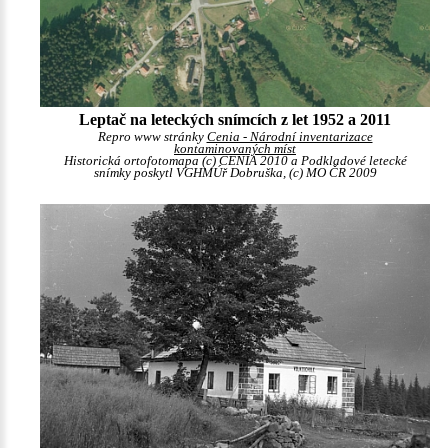
Leptač na leteckých snímcích z let 1952 a 2011
Repro www stránky
Cenia - Národní inventarizace
kontaminovaných míst
Historická ortofotomapa (c) CENIA 2010 a Podkladové letecké
snímky poskytl VGHMÚř Dobruška, (c) MO ČR 2009