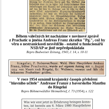
Během válečných let nacházíme v novinové zprávě
z Prachatic u jména Andreas Franz zkratku "Pg.", což by
věru o nestranickosti nesvědčilo - ostatně u funkcionářů
NSDAP se jistě nepředpokládala
Repro Budweiser Zeitung, 1943, č. 14, s. 10-11
V roce 1954 oznámil krajanský časopis přeložení
"hlavního učitele" Andrease Franze z bavorského Mauthu
do Ringelai
Repro Böhmerwäldler Heimatbrief, č. 73 (1954), s. 122