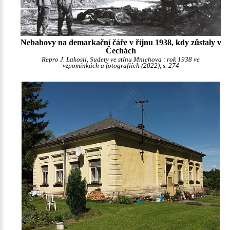
Nebahovy na demarkační čáře v říjnu 1938, kdy zůstaly v
Čechách
Repro J. Lakosil, Sudety ve stínu Mnichova : rok 1938 ve
vzpomínkách a fotografiích (2022), s. 274