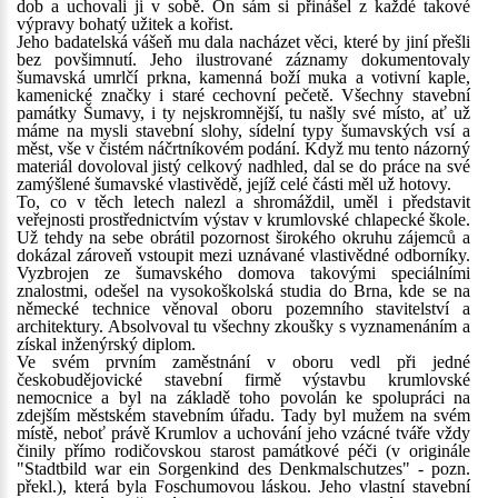
dob a uchovali ji v sobě. On sám si přinášel z každé takové
výpravy bohatý užitek a kořist.
Jeho badatelská vášeň mu dala nacházet věci, které by jiní přešli
bez povšimnutí. Jeho ilustrované záznamy dokumentovaly
šumavská umrlčí prkna, kamenná boží muka a votivní kaple,
kamenické značky i staré cechovní pečetě. Všechny stavební
památky Šumavy, i ty nejskromnější, tu našly své místo, ať už
máme na mysli stavební slohy, sídelní typy šumavských vsí a
měst, vše v čistém náčrtníkovém podání. Když mu tento názorný
materiál dovoloval jistý celkový nadhled, dal se do práce na své
zamýšlené šumavské vlastivědě, jejíž celé části měl už hotovy.
To, co v těch letech nalezl a shromáždil, uměl i představit
veřejnosti prostřednictvím výstav v krumlovské chlapecké škole.
Už tehdy na sebe obrátil pozornost širokého okruhu zájemců a
dokázal zároveň vstoupit mezi uznávané vlastivědné odborníky.
Vyzbrojen ze šumavského domova takovými speciálními
znalostmi, odešel na vysokoškolská studia do Brna, kde se na
německé technice věnoval oboru pozemního stavitelství a
architektury. Absolvoval tu všechny zkoušky s vyznamenáním a
získal inženýrský diplom.
Ve svém prvním zaměstnání v oboru vedl při jedné
českobudějovické stavební firmě výstavbu krumlovské
nemocnice a byl na základě toho povolán ke spolupráci na
zdejším městském stavebním úřadu. Tady byl mužem na svém
místě, neboť právě Krumlov a uchování jeho vzácné tváře vždy
činily přímo rodičovskou starost památkové péči (v originále
"Stadtbild war ein Sorgenkind des Denkmalschutzes" - pozn.
překl.), která byla Foschumovou láskou. Jeho vlastní stavební