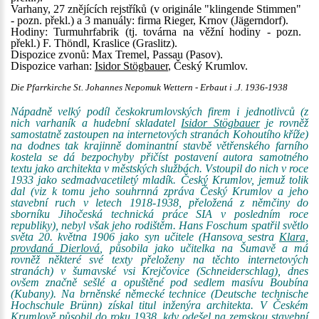
Varhany, 27 znějících rejstříků (v originále "klingende Stimmen"
- pozn. překl.) a 3 manuály: firma Rieger, Krnov (Jägerndorf).
Hodiny: Turmuhrfabrik (tj. továrna na věžní hodiny - pozn.
překl.) F. Thöndl, Kraslice (Graslitz).
Dispozice zvonů: Max Tremel, Passau (Pasov).
Dispozice varhan:
Isidor Stögbauer
, Český Krumlov.
Die Pfarrkirche St. Johannes Nepomuk Wettern - Erbaut i .J. 1936-1938
Nápadně velký podíl českokrumlovských firem i jednotlivců (z
nich varhaník a hudební skladatel
Isidor Stögbauer
je rovněž
samostatně zastoupen na internetových stranách Kohoutího kříže)
na dodnes tak krajinně dominantní stavbě větřenského farního
kostela se dá bezpochyby přičíst postavení autora samotného
textu jako architekta v městských službách. Vstoupil do nich v roce
1933 jako sedmadvacetiletý mladík. Český Krumlov, jemuž tolik
dal (viz k tomu jeho souhrnná zpráva Český Krumlov a jeho
stavební ruch v letech 1918-1938, přeložená z němčiny do
sborníku Jihočeská technická práce SIA v posledním roce
republiky), nebyl však jeho rodištěm. Hans Foschum spatřil světlo
světa 20. května 1906 jako syn učitele (Hansova sestra
Klara,
provdaná Dierlová
, působila jako učitelka na Šumavě a má
rovněž některé své texty přeloženy na těchto internetových
stranách) v šumavské vsi Krejčovice (Schneiderschlag), dnes
ovšem značně sešlé a opuštěné pod sedlem masívu Boubína
(Kubany). Na brněnské německé technice (Deutsche technische
Hochschule Brünn) získal titul inženýra architekta. V Českém
Krumlově působil do roku 1938, kdy odešel na zemskou stavební