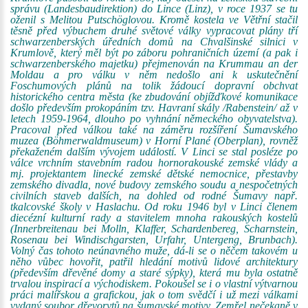
správu (Landesbaudirektion) do Lince (Linz), v roce 1937 se tu
oženil s Melitou Putschöglovou. Kromě kostela ve Větřní stačil
těsně před výbuchem druhé světové války vypracovat plány tří
schwarzenberských úředních domů na Chvalšinské silnici v
Krumlově, který měl být po záboru pohraničních území (a pak i
schwarzenberského majetku) přejmenován na Krummau an der
Moldau a pro válku v něm nedošlo ani k uskutečnění
Foschumových plánů na tolik žádoucí dopravní obchvat
historického centra města (ke zbudování objížďkové komunikace
došlo především prokopáním tzv. Havraní skály /Rabenstein/ až v
letech 1959-1964, dlouho po vyhnání německého obyvatelstva).
Pracoval před válkou také na záměru rozšíření Šumavského
muzea (Böhmerwaldmuseum) v Horní Plané (Oberplan), rovněž
překaženém dalším vývojem událostí. V Linci se stal posléze po
válce vrchním stavebním radou hornorakouské zemské vlády a
mj. projektantem linecké zemské dětské nemocnice, přestavby
zemského divadla, nové budovy zemského soudu a nespočetných
civilních staveb dalších, na dohled od rodné Šumavy např.
tkalcovské školy v Haslachu. Od roku 1946 byl v Linci členem
diecézní kulturní rady a stavitelem mnoha rakouských kostelů
(Innerbreitenau bei Molln, Klaffer, Schardenbereg, Scharnstein,
Rosenau bei Windischgarsten, Urfahr, Untergeng, Brunbach).
Volný čas tohoto neúnavného muže, dá-li se o něčem takovém u
něho vůbec hovořit, patřil hledání motivů lidové architektury
(především dřevěné domy a staré sýpky), která mu byla ostatně
trvalou inspirací a východiskem. Pokoušel se i o vlastní výtvarnou
práci malířskou a grafickou, jak o tom svědčí i už mezi válkami
vydaný soubor dřevorytů na šumavské motivy. Zemřel nečekaně v