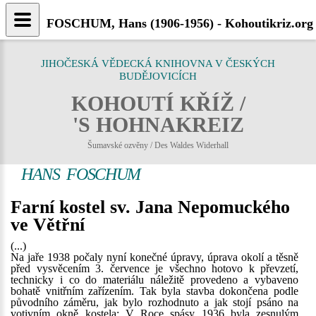
FOSCHUM, Hans (1906-1956) - Kohoutikriz.org
JIHOČESKÁ VĚDECKÁ KNIHOVNA V ČESKÝCH
BUDĚJOVICÍCH
KOHOUTÍ KŘÍŽ /
'S HOHNAKREIZ
Šumavské ozvěny / Des Waldes Widerhall
HANS FOSCHUM
Farní kostel sv. Jana Nepomuckého
ve Větřní
(...)
Na jaře 1938 počaly nyní konečné úpravy, úprava okolí a těsně
před vysvěcením 3. července je všechno hotovo k převzetí,
technicky i co do materiálu náležitě provedeno a vybaveno
bohatě vnitřním zařízením. Tak byla stavba dokončena podle
původního záměru, jak bylo rozhodnuto a jak stojí psáno na
votivním okně kostela: V Roce spásy 1936 byla zesnulým