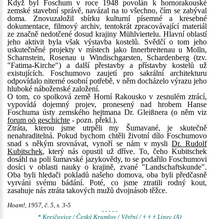
Když byl Foschum v roce 1948 povolán k hornorakouské
zemské stavební správě, navázal na to všechno, čím se zabýval
doma. Znovuzaložil sbírku kulturní písemné a kresebné
dokumentace, filmový archiv, tentokrát zpracovávající materiál
ze značně nedotčené dosud krajiny Mühlviertelu. Hlavní oblastí
jeho aktivit byla však výstavba kostelů. Svědčí o tom jeho
uskutečněné projekty v místech jako Innerbreitenau u Molln,
Scharnstein, Rosenau u Windischgarsten, Schardenberg (tzv.
"Fatima-Kirche") a další přestavby a přístavby kostelů už
existujících. Foschumovo zaujetí pro sakrální architekturu
odpovídalo niterné osobní potřebě, v něm docházelo výrazu jeho
hluboké náboženské založení.
O tom, co spolková země Horní Rakousko v zesnulém ztrácí,
vypovídá dojemný projev, pronesený nad hrobem Hanse
Foschuma ústy zemského hejtmana Dr. Gleißnera (o něm viz
forum oö geschichte
- pozn. překl.).
Ztráta, kterou jsme utrpěli my Šumavané, je skutečně
nenahraditelná. Pokud bychom chtěli životní dílo Foschumovo
snad s někým srovnávat, vynoří se nám v mysli
Dr. Rudolf
Kubitschek
, který nás opustil už dříve. To, čeho Kubitschek
dosáhl na poli šumavské jazykovědy, to se podařilo Foschumovi
dosíci v oblasti nauky o krajině, zvané "Landschaftskunde".
Oba byli hledači pokladů našeho domova, oba byli předčasně
vyrváni svému bádání. Poté, co jsme ztratili rodný kout,
zasahuje nás ztráta takových mužů dvojnásob těžce.
Hoam!, 1957, č. 5, s. 3-5
- - - - -
* Krejčovice / Český Krumlov / Větřní / † † † Linec (A)