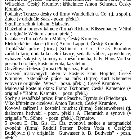
Wiltschko, Český Krumlov; křtitelnice: Anton Schuster, Český
Krumlov.
Podlahy: Terazzo desky od firmy Wunderlich u. Co. (tj. a spol.),
Žatec (v originále Saaz - pozn. překl.).
Sgrafita: zedník Johann Slabschy.
Dlažební a lomový kámen: (firma) Richard Klissenbauer, Větřní
(v originále Wettern - pozn. překl.)
Instalace: (firma) Anton Müller, Český Krumlov.
Elektrické instalace: (firma) Anton Lappert, Český Krumlov.
Truhlářské práce: (firma) Schinko u. Co., Český Krumlov
zařídila faru, dodala kostelní lavice, sedadla vůbec, zpovědnice,
vybavení sakristie, komory na mešní roucha, haly; Hans Voitl se
postaral o oltáře, kostelní vrata, kazatelnu.
Osvětlovací tělesa: (firma) Philips a.s., Praha.
Vsazení malovaných oken v kostele: Emil Höpfler, Český
Krumlov; Sklenářské práce na faře: (firma) Karl Khemeter
vdova (v originále "Wtw." - pozn. překl.), Český Krumlov.
Malovaná kostelní okna: Franz Tschörner, Česká Kamenice (v
originále "Böhm. Kamnitz" - pozn. překl.)
Sochy a řezbářské práce: Franz Pasche, Frymburk (Friedberg).
Víko křtitelnice cizeloval Anton Tausch, Český Krumlov.
Kovová zařízení a kostelní roucha: (firma) Seidenweberei (tj.
tkalcovna hedvábí - pozn. překl.) A. Flemmich a synové (v
originále "u. Söhne" - pozn. překl.), Rýmařov.
5 zvonů E, Fis, Gis, H, Cis, zvonová stolice a automatické
zvonění: (firma) Rudolf Perner, Dobrá Voda u Českých
Budějovic (i v originále "Gutwasser b. B. Budweis" - pozn.
překl.).