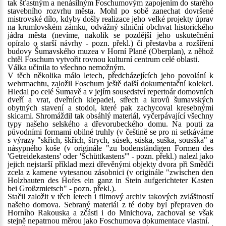
tak šťastným a nenásilným Foschumovým zapojením do starého
stavebního rozvrhu města. Mohl po sobě zanechat dovršené
mistrovské dílo, kdyby došly realizace jeho velké projekty úprav
na krumlovském zámku, odvážný silniční obchvat historického
jádra města (nevíme, nakolik se pozdější jeho uskutečnění
opíralo o starší návrhy - pozn. překl.) či přestavba a rozšíření
budovy Šumavského muzea v Horní Plané (Oberplan), z něhož
chtěl Foschum vytvořit rovnou kulturní centrum celé oblasti.
Válka učinila to všechno nemožným.
V těch několika málo letech, předcházejících jeho povolání k
wehrmachtu, založil Foschum ještě další dokumentační kolekci.
Hledal po celé Šumavě a v jejím sousedství repertoár domovních
dveří a vrat, dveřních klepadel, střech a krovů šumavských
obytných stavení a stodol, které pak zachycoval kresebnými
skicami. Shromáždil tak obsáhlý materiál, vyčerpávající všechny
typy našeho selského a dřevorubeckého domu. Na pouti za
původními formami obilné truhly (v češtině se pro ni setkáváme
s výrazy "skřich, škřich, štrych, súsek, súska, suška, sousška" a
násypného koše (v originále "zu bodenständigen Formen des
'Getreidekastens' oder 'Schüttkastens'" - pozn. překl.) nalezl jako
jejich nejstarší příklad mezi dřevěnými objekty dvora při Smědči
zcela z kamene vytesanou zásobnici (v originále "zwischen den
Holzbauten des Hofes ein ganz in Stein aufgerichteter Kasten
bei Großzmietsch" - pozn. překl.).
Stačil založit v těch letech i filmový archiv takových zvláštností
našeho domova. Sebraný materiál z té doby byl přepraven do
Horního Rakouska a zčásti i do Mnichova, zachoval se však
stejně nepatrnou měrou jako Foschumova dokumentace vlastní.