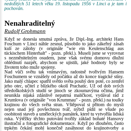
nedožitých 51 letech věku 19. listopadu 1956 v Linci a je tam i
pochován.
Nenahraditelný
Rudolf Grohmann
Když se donesla smutná zpráva, že Dipl.-Ing. architekt Hans
Foschum v Linci náhle zesnul, působilo to jako zákeřný zásah
kulí ze zálohy (v originále "wie ein Keulenschlag aus
tückischem Hinterhalt" - pozn. překl.). Museli jsme se vyrovnat
s nezměnitelným osudem, jsme však svému domovu dlužni
ohlédnutí nazpět, abychom se ujistili, jaké hodnoty byly se
životem toho muže spojeny.
Nad vůči světu tak vnímavým, radostně tvořivým Hansem
Foschumem se vznášely od počátku až do konce tragické stíny.
Jako malý chlapec spatřil světlo světa pouhý den poté, co zemřel
jeho otec, učitel z blízkého okolí Prachatic. Už od dob svých
středoškolských studií se jinoch se zkoumavýma očima, jimž
neunikla nijaká zdánlivě nepatrná maličkost, vydával rád z
Krumlova (v originále "von Krummau" - pozn. překl.) na toulky
krajinou do všech světa stran. Vštěpoval si přitom do mysli
nejen snad její povšechnou tvář, nýbrž pídil se všude po
osobitosti staveb a uměleckých památek, které tu vytvořila lidská
ruka. Výtěžky těchto putování tvořily základ bohaté Hansovy
ilustrační a fotografické dokumentace. Když po dlouhém, často
trpkém čekání mohl konečně zasáhnout do krajinotvorby a