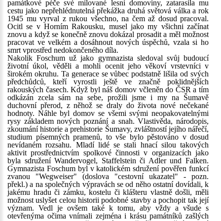
památkové péče své milované lesní domoviny, zatarasila mu
cestu jako nepřehlédnutelná překážka druhá světová válka a rok
1945 mu vyrval z rukou všechno, na čem až dosud pracoval.
Ocitl se v Horním Rakousku, musel jako my všichni začínat
znovu a když se konečně znovu dokázal prosadit a měl možnost
pracovat ve velkém a dosáhnout nových úspěchů, vzala si ho
smrt vprostřed nedokončeného díla.
Nakolik Foschum už jako gymnazista sledoval svůj budoucí
životní úkol, věděli a mohli ocenit jeho věkoví vrstevníci v
širokém okruhu. Ta generace se vůbec podstatně lišila od svých
předchůdců, kteří vyrostli ještě ve značně poklidnějších
rakouských časech. Když byl náš domov včleněn do ČSR a tím
odkázán zcela sám na sebe, prožili jsme i my na Šumavě
duchovní přerod, z něhož se draly do života nové nečekané
hodnoty. Náhle byl domov se všemi svými neopakovatelnými
rysy základem nových poznání a snah. Vlastivěda, národopis,
zkoumání historie a prehistorie Šumavy, zvláštností jejího nářečí,
studium písemných pramenů, to vše bylo pěstováno v dosud
nevídaném rozsahu. Mladí lidé se stali hnací silou takových
aktivit prostřednictvím spolkové činnosti v organizacích jako
byla sdružení Wandervogel, Staffelstein či Adler und Falken.
Gymnazista Foschum byl v katolickém sdružení pověřen funkcí
zvanou "Wegweiser" (doslova "cestovní ukazatel" - pozn.
překl.) a na společných výpravách se od něho ostatní dovídali, k
jakému hradu či zámku, kostelu či klášteru vlastně došli, měli
možnost uslyšet celou historii podobné stavby a pochopit tak její
význam. Vedl je ovšem také k tomu, aby vždy a všude s
otevřenýma očima vnímali zejména i krásu památníků zašlých