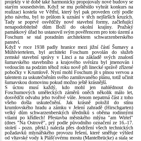
projekty v té době také harmonicky propojovaly nové budovy se
starým sousedstvím. Když se mu poštěstilo vyhrát konkurs na
realizaci kostela ve Větřní, který byl pak proveden celý podle
jeho návrhu, byl to průlom k uznání v těch nejširších kruzích.
Tady se poprvé osvědčily nové stavební formy, začleňující
nenapodobitelně dům Boží do okolní krajiny. Pražský
památkový úřad ho ustanovil svým pověřencem pro toto území a
Foschum se stal poradním architektem schwarzenberského
panství.
Když v roce 1938 padly hranice mezi jižní částí Šumavy a
Mühlviertelem, byl architekt Foschum povolán do služeb
zemské stavební správy v Linci a na základě svých znalostí
šumavského stavebního a krajového svérázu byl jmenován i
vedoucím na podzim téhož roku nově při linecké správě zřízené
pobočky v Krumlově. Nyní mohl Foschum jít s plnou vervou a
talentem za uskutečněním svého zamilovaného plánu, totiž učinit
šumavskou domovinu pokud možno ještě krásnější.
S úctou musí každý, kdo mohl jen nahlédnout do
Foschumových uměleckých záměrů oněch několik málo let,
dosvědčit odvahu jeho tvořivé vůle. Jenom nepatrná část z toho
všeho došla uskutečnění. Jak krásně položil do stínu
krumlovského hradu a zámku v Jelení zahradě (Hirschgarten)
velký dům schwarzenberských úředníků s oběma rodinnými
vilami po křídlech! Přestavba městského mlýna "am Wirtel"
(dnes "Na Ostrově", prý podle původního označení ze 16.-17.
století - pozn. překl.) nalezla přes dodržení všech technických
požadavků mlynářského provozu řešení, které směřuje výhled
od vltavské vody k Plášťovému mostu (Mantelbrücke) a stala se