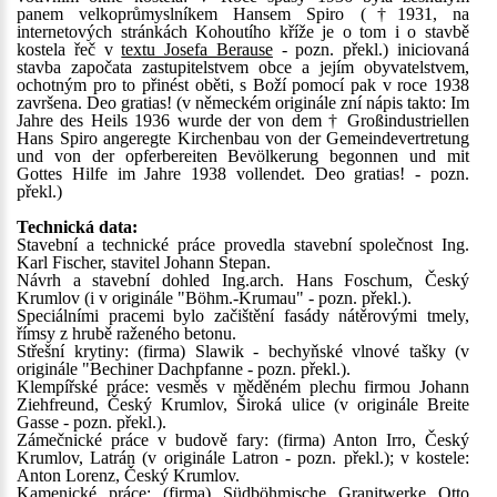
panem velkoprůmyslníkem Hansem Spiro (†1931, na
internetových stránkách Kohoutího kříže je o tom i o stavbě
kostela řeč v
textu Josefa Berause
- pozn. překl.) iniciovaná
stavba započata zastupitelstvem obce a jejím obyvatelstvem,
ochotným pro to přinést oběti, s Boží pomocí pak v roce 1938
završena. Deo gratias! (v německém originále zní nápis takto: Im
Jahre des Heils 1936 wurde der von dem † Großindustriellen
Hans Spiro angeregte Kirchenbau von der Gemeindevertretung
und von der opferbereiten Bevölkerung begonnen und mit
Gottes Hilfe im Jahre 1938 vollendet. Deo gratias! - pozn.
překl.)
Technická data:
Stavební a technické práce provedla stavební společnost Ing.
Karl Fischer, stavitel Johann Stepan.
Návrh a stavební dohled Ing.arch. Hans Foschum, Český
Krumlov (i v originále "Böhm.-Krumau" - pozn. překl.).
Speciálními pracemi bylo začištění fasády nátěrovými tmely,
římsy z hrubě raženého betonu.
Střešní krytiny: (firma) Slawik - bechyňské vlnové tašky (v
originále "Bechiner Dachpfanne - pozn. překl.).
Klempířské práce: vesměs v měděném plechu firmou Johann
Ziehfreund, Český Krumlov, Široká ulice (v originále Breite
Gasse - pozn. překl.).
Zámečnické práce v budově fary: (firma) Anton Irro, Český
Krumlov, Latrán (v originále Latron - pozn. překl.); v kostele:
Anton Lorenz, Český Krumlov.
Kamenické práce: (firma) Südböhmische Granitwerke Otto