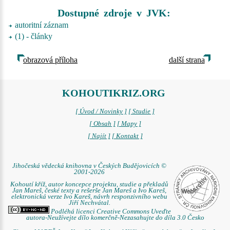
Dostupné zdroje v JVK:
autoritní záznam
(1) - články
obrazová příloha
další strana
KOHOUTIKRIZ.ORG
[ Úvod / Novinky ]
[ Studie ]
[ Obsah ]
[ Mapy ]
[ Najít ]
[ Kontakt ]
Jihočeská vědecká knihovna v Českých Budějovicích ©
2001-2026
Kohoutí kříž, autor koncepce projektu, studie a překladů
Jan Mareš, české texty a rešerše Jan Mareš a Ivo Kareš,
elektronická verze Ivo Kareš, návrh responzivního webu
Jiří Nechvátal.
Podléhá licenci Creative Commons Uveďte
autora-Neužívejte dílo komerčně-Nezasahujte do díla 3.0 Česko