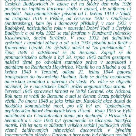
Českých Budějovicích (v záloze byl na Štědrý den roku 1926
povýšen na kapitána duchovní služby v záloze), ale uniformu už
neoblékl. Jako administrátor působil od 1. května 1919 v Nákří,
od listopadu 1919 v Pištíně, od července 1920 v Ondřejově
(Andreasberg), kam byl i domovsky příslušný, v roce 1923 v
Rudolfově, následujícího roku v sousední Dobré Vodě u Českých
Budějovic a od roku 1925 se stal farářem v Kunžvartě (německy
Kuschwarda, dnešní Strážný). V roce 1932 byl definitivně
vyškrtnut z armádní zálohy a od roku 1933 působil jako farář v
Kamenném Újezdě. Do výslužby odešel už "za protektorátu" 1.
října 1939 a odstěhoval se do Berouna. Zapojil se do
protinacistického odboje a byl 28. srpna 1942 zatčen gestapem,
naštěstí těsně po odvolání stanného práva v souvislosti s
atentátem na Reinharda Heydricha. Věznili ho na Kladně a od 5.
května 1943 v Terezíně, odkud 21. ledna 1944 putoval
transportem do bavorského Dachau. Tady se dočkal osvobození
americkou armádou a návratu do vlasti. Po válce se objevilo
obvinění, že v nacistickém žaláři urážel komunistickou stranu. V
červenci 1945 spravoval farnost ve Velké Čermné. okr. Náchod.
Rok nato se vrátil do Berouna a stal se členem Svazu politických
vězňů. Po únoru 1948 se jako kritik tzv. Katolické akce dostal do
hledáčku komunistické moci, pro níž byl tzv. "zpátečníkem,
nepřátelským lidově demokratickému zřízení". Roku 1955 se Eybl
odstěhoval do Charitativního domu pro duchovní v Hrusicích u
Senohrab a v roce 1960 byl vyznamenán za záchranu lidických
matrik. Pět let nato se zúčastnil velkého setkání politických vězňů
včetně žalářovaných německých duchovních v bývalém
koncentračním táboře v Dachau a brzy nato byl objeven novináři