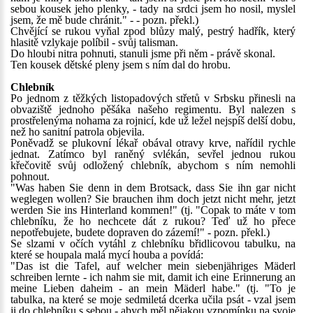
sebou kousek jeho plenky, - tady na srdci jsem ho nosil, myslel
jsem, že mě bude chránit." - - pozn. překl.)
Chvějící se rukou vyňal zpod blůzy malý, pestrý hadřík, který
hlasitě vzlykaje políbil - svůj talisman.
Do hloubi nitra pohnuti, stanuli jsme při něm - právě skonal.
Ten kousek dětské pleny jsem s ním dal do hrobu.
Chlebník
Po jednom z těžkých listopadových střetů v Srbsku přinesli na
obvaziště jednoho pěšáka našeho regimentu. Byl nalezen s
prostřelenýma nohama za rojnicí, kde už ležel nejspíš delší dobu,
než ho sanitní patrola objevila.
Poněvadž se plukovní lékař obával otravy krve, nařídil rychle
jednat. Zatímco byl raněný svlékán, sevřel jednou rukou
křečovitě svůj odložený chlebník, abychom s ním nemohli
pohnout.
"Was haben Sie denn in dem Brotsack, dass Sie ihn gar nicht
weglegen wollen? Sie brauchen ihm doch jetzt nicht mehr, jetzt
werden Sie ins Hinterland kommen!" (tj. "Copak to máte v tom
chlebníku, že ho nechcete dát z rukou? Teď už ho přece
nepotřebujete, budete dopraven do zázemí!" - pozn. překl.)
Se slzami v očích vytáhl z chlebníku břidlicovou tabulku, na
které se houpala malá mycí houba a povídá:
"Das ist die Tafel, auf welcher mein siebenjähriges Mäderl
schreiben lernte - ich nahm sie mit, damit ich eine Erinnerung an
meine Lieben daheim - an mein Mäderl habe." (tj. "To je
tabulka, na které se moje sedmiletá dcerka učila psát - vzal jsem
ji do chlebníku s sebou - abych měl nějakou vzpomínku na svoje