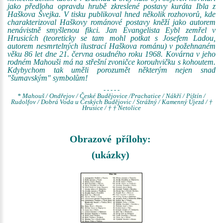
jako předloha opravdu hrubě zkreslené postavy kuráta Ibla z
Haškova Švejka. V tisku publikoval hned několik rozhovorů, kde
charakterizoval Haškovy románové postavy kněží jako autorem
nenávistně smyšlenou fikci. Jan Evangelista Eybl zemřel v
Hrusicích (teoreticky se tam mohl potkat s Josefem Ladou,
autorem nesmrtelných ilustrací Haškova románu) v požehnaném
věku 86 let dne 21. června osudného roku 1968. Kovárna v jeho
rodném Mahouši má na střešní zvoničce korouhvičku s kohoutem.
Kdybychom tak uměli porozumět některým nejen snad
"šumavským" symbolům!
- - - - -
* Mahouš / Ondřejov / České Budějovice /Prachatice / Nákří / Pištín /
Rudolfov / Dobrá Voda u Českých Budějovic / Strážný / Kamenný Újezd / †
Hrusice / † † Netolice
Obrazové přílohy:
(ukázky)