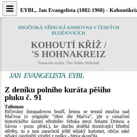
EYBL, Jan Evangelista (1882-1968) - Kohoutikri
JIHOČESKÁ VĚDECKÁ KNIHOVNA V ČESKÝCH
BUDĚJOVICÍCH
KOHOUTÍ KŘÍŽ /
'S HOHNAKREIZ
Šumavské ozvěny / Des Waldes Widerhall
JAN EVANGELISTA EYBL
Z deníku polního kuráta pěšího
pluku č. 91
Talisman
Bičovány listopadovou bouří, ženou se temná mračna nad
Mačvou (v originále "über die Mačva", jde o označení
historického území středního Srbska mezi řekami Drinou a
Sávou - pozn. překl.), ke sluchu doléhá doznívající hřmění
střelby, tu a tam zarachotí ještě nějaký kulomet, občas také
nějaký ojedinělý výstřel z pušky - bitva skončila.