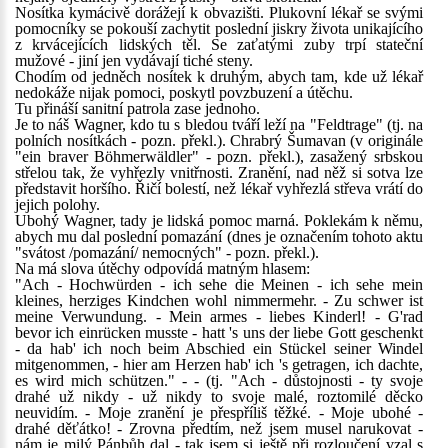
Nosítka kymácivě dorážejí k obvazišti. Plukovní lékař se svými
pomocníky se pokouší zachytit poslední jiskry života unikajícího
z krvácejících lidských těl. Se zaťatými zuby trpí stateční
mužové - jiní jen vydávají tiché steny.
Chodím od jedněch nosítek k druhým, abych tam, kde už lékař
nedokáže nijak pomoci, poskytl povzbuzení a útěchu.
Tu přináší sanitní patrola zase jednoho.
Je to náš Wagner, kdo tu s bledou tváří leží na "Feldtrage" (tj. na
polních nosítkách - pozn. překl.). Chrabrý Šumavan (v originále
"ein braver Böhmerwäldler" - pozn. překl.), zasažený srbskou
střelou tak, že vyhřezly vnitřnosti. Zranění, nad něž si sotva lze
představit horšího. Řičí bolestí, než lékař vyhřezlá střeva vrátí do
jejich polohy.
Ubohý Wagner, tady je lidská pomoc marná. Poklekám k němu,
abych mu dal poslední pomazání (dnes je označením tohoto aktu
"svátost /pomazání/ nemocných" - pozn. překl.).
Na má slova útěchy odpovídá matným hlasem:
"Ach - Hochwürden - ich sehe die Meinen - ich sehe mein
kleines, herziges Kindchen wohl nimmermehr. - Zu schwer ist
meine Verwundung. - Mein armes - liebes Kinderl! - G'rad
bevor ich einrücken musste - hatt 's uns der liebe Gott geschenkt
- da hab' ich noch beim Abschied ein Stückel seiner Windel
mitgenommen, - hier am Herzen hab' ich 's getragen, ich dachte,
es wird mich schützen." - - (tj. "Ach - důstojnosti - ty svoje
drahé už nikdy - už nikdy to svoje malé, roztomilé děcko
neuvidím. - Moje zranění je přespříliš těžké. - Moje ubohé -
drahé děťátko! - Zrovna předtím, než jsem musel narukovat -
nám je milý Pánbůh dal - tak jsem si ještě při rozloučení vzal s