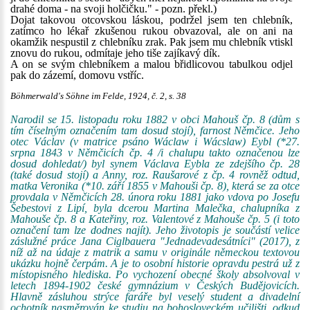
drahé doma - na svoji holčičku." - pozn. překl.)
Dojat takovou otcovskou láskou, podržel jsem ten chlebník,
zatímco ho lékař zkušenou rukou obvazoval, ale on ani na
okamžik nespustil z chlebníku zrak. Pak jsem mu chlebník vtiskl
znovu do rukou, odmítaje jeho tiše zajíkavý dík.
A on se svým chlebníkem a malou břidlicovou tabulkou odjel
pak do zázemí, domovu vstříc.
Böhmerwald's Söhne im Felde, 1924, č. 2, s. 38
Narodil se 15. listopadu roku 1882 v obci Mahouš čp. 8 (dům s
tím číselným označením tam dosud stojí), farnost Němčice. Jeho
otec Václav (v matrice psáno Wáclaw i Wácslaw) Eybl (*27.
srpna 1843 v Němčicích čp. 4 /i chalupu takto označenou lze
dosud dohledat/) byl synem Václava Eybla ze zdejšího čp. 28
(také dosud stojí) a Anny, roz. Raušarové z čp. 4 rovněž odtud,
matka Veronika (*10. září 1855 v Mahouši čp. 8), která se za otce
provdala v Němčicích 28. února roku 1881 jako vdova po Josefu
Šebestovi z Lipí, byla dcerou Martina Malečka, chalupníka z
Mahouše čp. 8 a Kateřiny, roz. Valentové z Mahouše čp. 5 (i toto
označení tam lze dodnes najít). Jeho životopis je součástí velice
záslužné práce Jana Ciglbauera "Jednadevadesátníci" (2017), z
níž až na údaje z matrik a samu v originále německou textovou
ukázku hojně čerpám. A je to osobní historie opravdu pestrá už z
místopisného hlediska. Po vychození obecné školy absolvoval v
letech 1894-1902 české gymnázium v Českých Budějovicích.
Hlavně zásluhou strýce faráře byl veselý student a divadelní
ochotník nasměrován ke studiu na bohosloveckém učilišti, odkud