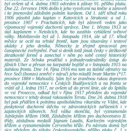
byl ovšem už 4. dubna 1903 odveden k záloze 91. pěšího pluku.
Dne 22. července 1906 došlo k jeho vysvěcení na kněze a zároveň
i ke jmenování záložním polním kurátem. Od 1. září téhož roku
1906 působil jako kaplan v Katovicích u Strakonic a od 1.
prosince 1907 v Prachaticích, kde byl zároveň veden jako
výpomocný vojenský duchovní správce. Dne 1. března 1913 se
stal kaplanem v Netolicích, kde ho zastihlo vyhlášení světové
války. Mobilizován byl až 1. listopadu 1914, ale už 17. téhož
měsíce se ocitl na srbské frontě, kam jsou situovány i textové
ukázky z jeho deníku. Německy je zřejmě zpracoval pro
časopisecké zveřejnění. Psal si deník totiž jinak česky v útržkovitě
zkratkovité formě a zanechal v něm po sobě cenný historický
materiál. Ze Srbska prodělal s jednadevadesátníky ústup do
jižních Uher a přesun na karpatské bojiště a v listopadu 1915 na
italskou frontu. Dne 14. října 1916 mu tam za italské ofenzivy na
řece Soči (Isonzo) zemřel v náruči jeho mladší bratr Martin (*17.
prosince 1884 v Mahouši). Sám byl se zraněnou rukou dopraven
do vojenské nemocnice v Českých Budějovicích a na frontu se
vrátil až 1. ledna 1917, ne ovšem už do první linie, ale do špitálu
ve vsi Prosecco, odkud byl v říjnu 1917 přeložen do vojenské
nemocnice v tehdy dosud rakouském Terstu. Dne 24. dubna 1918
byl pak přidělen k polnímu apoštolskému vikariátu ve Vídni, kde
poskytoval duchovní útěchu ve zdravotnických zařízeních i v
zajateckých táborech. Než válka skončila, byl vyznamenán
Jubilejním křížem 1908, Záslužným křížem pro duchovenstvo II.
třídy, záslužnou medailí Signum Laudis, Karlovým vojenským
křížem a vyznamenáním Červeného kříže. Po návratu domů byl
sice přeložen do zálohy československého pěšího pluku č. 1 v