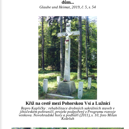
dům...
Glaube und Heimat, 2019, č. 5, s. 54
Kříž na cestě mezi Pohorskou Vsí a Lužnicí
Repro Kapličky : rehabilitace drobných sakrálních staveb v
jihočeském pohraničí, projekt podpořený z Programu rozvoje
venkova. Novohradské hory a podhůří (2011), s. 10, foto Milan
Koželuh