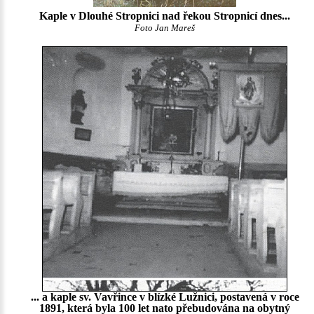
Kaple v Dlouhé Stropnici nad řekou Stropnicí dnes...
Foto Jan Mareš
... a kaple sv. Vavřince v blízké Lužnici, postavená v roce
1891, která byla 100 let nato přebudována na obytný