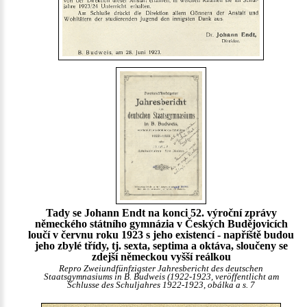
Tady se Johann Endt na konci 52. výroční zprávy
německého státního gymnázia v Českých Budějovicích
loučí v červnu roku 1923 s jeho existencí - napříště budou
jeho zbylé třídy, tj. sexta, septima a oktáva, sloučeny se
zdejší německou vyšší reálkou
Repro Zweiundfünfzigster Jahresbericht des deutschen
Staatsgymnasiums in B. Budweis (1922-1923, veröffentlicht am
Schlusse des Schuljahres 1922-1923, obálka a s. 7