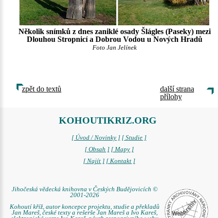
Několik snímků z dnes zaniklé osady Šlágles (Paseky) mezi
Dlouhou Stropnicí a Dobrou Vodou u Nových Hradů
Foto Jan Jelínek
zpět do textů
další strana
přílohy
KOHOUTIKRIZ.ORG
[ Úvod / Novinky ]
[ Studie ]
[ Obsah ]
[ Mapy ]
[ Najít ]
[ Kontakt ]
Jihočeská vědecká knihovna v Českých Budějovicích ©
2001-2026
Kohoutí kříž, autor koncepce projektu, studie a překladů
Jan Mareš, české texty a rešerše Jan Mareš a Ivo Kareš,