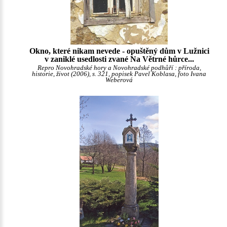
Okno, které nikam nevede - opuštěný dům v Lužnici
v zaniklé usedlosti zvané Na Větrné hůrce...
Repro Novohradské hory a Novohradské podhůří : příroda,
historie, život (2006), s. 321, popisek Pavel Koblasa, foto Ivana
Weberová