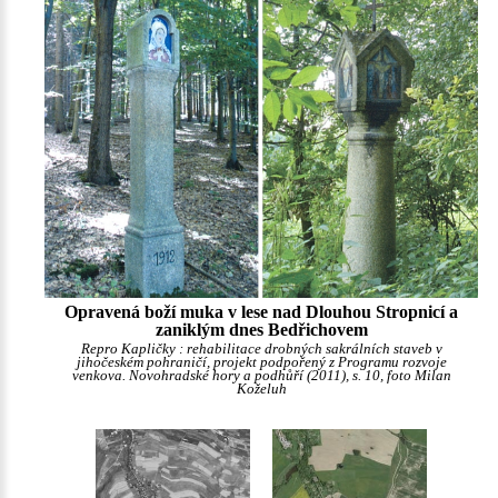
Opravená boží muka v lese nad Dlouhou Stropnicí a
zaniklým dnes Bedřichovem
Repro Kapličky : rehabilitace drobných sakrálních staveb v
jihočeském pohraničí, projekt podpořený z Programu rozvoje
venkova. Novohradské hory a podhůří (2011), s. 10, foto Milan
Koželuh