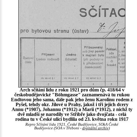
Arch sčítání lidu z roku 1921 pro dům čp. 418/64 v
českobudějovické "Böhmgasse" zaznamenává tu rukou
Endtovou jeho sama, dále pak jeho ženu Karolinu rodem z
Pyšel, tehdy okr. Jílové u Prahy, jakož i tři jejich dcery
Annu (*1907), Johannu (*1912) a Marii (*1912), z nichž ty
dvě mladší se narodily ve Stříbře jako dvojčata - celá
rodina tu v České ulici bydlila od 23. května roku 1917
Repro Sčítání lidu 1921, České Budějovice, SOkA České
Budějovice (SOA v Třeboni -
digitální archiv
)