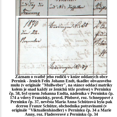
Záznam o svatbě jeho rodičů v knize oddaných obce
Pernink - ženich Felix Johann Endt, tkadlec obvazového
mulu (v originále "Mullweber", na stánce oddací matriky
kolem je snad každý ze ženichů téže profese) v Perninku
čp. 58, byl synem Johanna Endta, nádeníka v Perninku čp.
174 a vdovy Franzisky, provd. Pfobové, roz. Schneppové z
Perninku čp. 37, nevěsta Maria Anna Schützová byla pak
dcerou Franze Schütze, obchodníka potravinami (v
originále "Viktualienhändler) v Perninku čp. 34 a Marie
Anny, roz. Fladererové z Perninku čp. 34