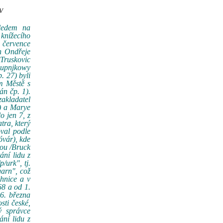
IV
hledem na
 knížecího
. července
n Ondřeje
 Truskovic
lupnjkowy
. 27) byli
m Městě s
n čp. 1).
zakladatel
) a Marye
o jen 7, z
tra, který
val podle
vár), kde
vou /Bruck
ání lidu z
/urk", tj.
garn", což
hnice a v
68 a od 1.
6. března
sti české,
ý správce
ání lidu z