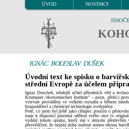
ÚVOD
NOVINKY
JIHOČ
KOHO
IGNÁC BOLESLAV DUŠEK
Úvodní text ke spisku o barvířs
střední Evropě za účelem přípra
Ignaz Duschek, tehdejší učitel přírodních věd a tech
Krumauer ökonomischen Institute" - pozn. překl.) pro
vytrvale prováděny ve velkém rozsahu a během mnoha 
hospodářství a chemické technologie zveřejněny.
Poté, co jsem byl ještě jako chlapec poučen o pěstován
maje k dispozici písemná sdělení svého otce (v originá
vydání tohoto spisku, který má v úmyslu především 
přesvědčení, že nejistá doba zralosti semen rdesna barví