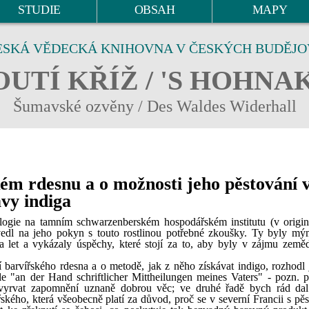
STUDIE
OBSAH
MAPY
ESKÁ VĚDECKÁ KNIHOVNA V ČESKÝCH BUDĚJO
UTÍ KŘÍŽ / 'S HOHNA
Šumavské ozvěny / Des Waldes Widerhall
kém rdesnu a o možnosti jeho pěstování 
vy indiga
nologie na tamním schwarzenberském hospodářském institutu (v origi
vedl na jeho pokyn s touto rostlinou potřebné zkoušky. Ty byly m
let a vykázaly úspěchy, které stojí za to, aby byly v zájmu země
í barvířského rdesna a o metodě, jak z něho získávat indigo, rozhodl 
le "an der Hand schriftlicher Mittheilungen meines Vaters" - pozn. př
vyrvat zapomnění uznaně dobrou věc; ve druhé řadě bych rád dal
řského, která všeobecně platí za důvod, proč se v severní Francii s pě