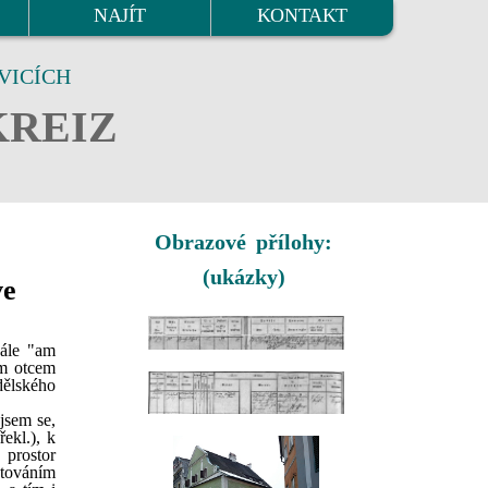
NAJÍT
KONTAKT
VICÍCH
KREIZ
Obrazové přílohy:
(ukázky)
ve
nále "am
ým otcem
dělského
jsem se,
ekl.), k
 prostor
stováním