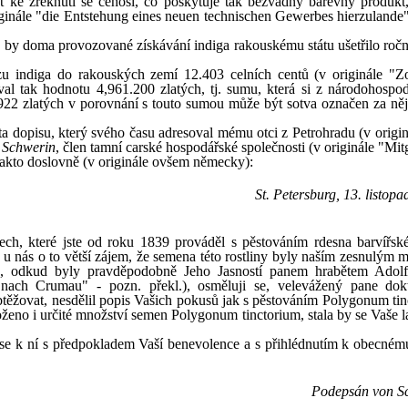
t ke zřeknutí se čehosi, co poskytuje tak bezvadný barevný produkt,
iginále "die Entstehung eines neuen technischen Gewerbes hierzulande"
e by doma provozované získávání indiga rakouskému státu ušetřilo ročn
 indiga do rakouských zemí 12.403 celních centů (v originále "Zol
val tak hodnotu 4,961.200 zlatých, tj. sumu, která si z národohospo
9922 zlatých v porovnání s touto sumou může být sotva označen za něja
sta dopisu, který svého času adresoval mému otci z Petrohradu (v origi
 Schwerin
, člen tamní carské hospodářské společnosti (v originále "Mit
 takto doslovně (v originále ovšem německy):
St. Petersburg, 13. listop
h, které jste od roku 1839 prováděl s pěstováním rdesna barvířsk
u nás o to větší zájem, že semena této rostliny byly naším zesnulým m
e, odkud byly pravděpodobně Jeho Jasností panem hrabětem Adol
nach Crumau" - pozn. překl.), osměluji se, velevážený pane dok
btěžovat, nesdělil popis Vašich pokusů jak s pěstováním Polygonum tin
oženo i určité množství semen Polygonum tinctorium, stala by se Vaše l
 se k ní s předpokladem Vaší benevolence a s přihlédnutím k obecném
Podepsán von S