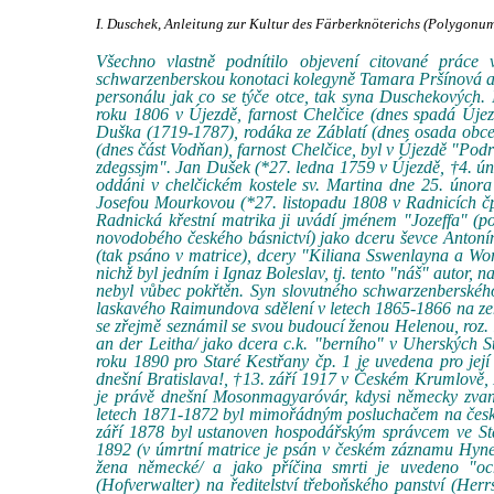
I. Duschek, Anleitung zur Kultur des Färberknöterichs (Polygonum 
Všechno vlastně podnítilo objevení citované prác
schwarzenberskou konotaci kolegyně Tamara Pršínová a 
personálu jak co se týče otce, tak syna Duschekových. 
roku 1806 v Újezdě, farnost Chelčice (dnes spadá Úje
Duška (1719-1787), rodáka ze Záblatí (dnes osada obce
(dnes část Vodňan), farnost Chelčice, byl v Újezdě "P
zdegssjm". Jan Dušek (*27. ledna 1759 v Újezdě, †4. ún
oddáni v chelčickém kostele sv. Martina dne 25. února
Josefou Mourkovou (*27. listopadu 1808 v Radnicích č
Radnická křestní matrika ji uvádí jménem "Jozeffa" (po
novodobého českého básnictví) jako dceru ševce Antoní
(tak psáno v matrice), dcery "Kiliana Sswenlayna a Wors
nichž byl jedním i Ignaz Boleslav, tj. tento "náš" autor,
nebyl vůbec pokřtěn. Syn slovutného schwarzenberského
laskavého Raimundova sdělení v letech 1865-1866 na z
se zřejmě seznámil se svou budoucí ženou Helenou, roz. 
an der Leitha/ jako dcera c.k. "berního" v Uherských S
roku 1890 pro Staré Kestřany čp. 1 je uvedena pro její r
dnešní Bratislava!, †13. září 1917 v Českém Krumlově, 
je právě dnešní Mosonmagyaróvár, kdysi německy zvaný
letech 1871-1872 byl mimořádným posluchačem na české 
září 1878 byl ustanoven hospodářským správcem ve Sta
1892 (v úmrtní matrice je psán v českém záznamu Hynek
žena německé/ a jako příčina smrti je uvedeno "oc
(Hofverwalter) na ředitelství třeboňského panství (Herrs