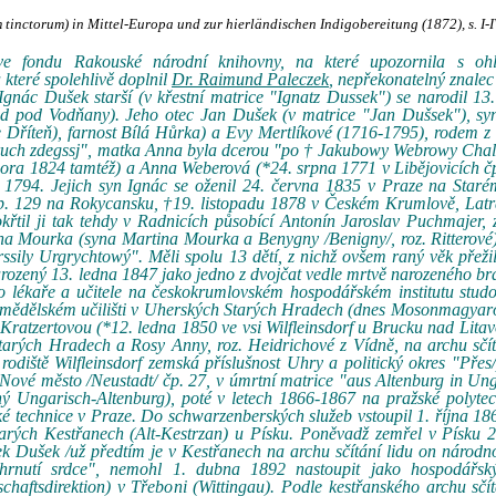
tinctorum) in Mittel-Europa und zur hierländischen Indigobereitung (1872), s. I-
e ve fondu Rakouské národní knihovny, na které upozornila s o
které spolehlivě doplnil
Dr. Raimund Paleczek
, nepřekonatelný znalec
Ignác Dušek starší (v křestní matrice "Ignatz Dussek") se narodil 13
zd pod Vodňany). Jeho otec Jan Dušek (v matrice "Jan Dušsek"), sy
 Dříteň), farnost Bílá Hůrka) a Evy Mertlíkové (1716-1795), rodem z
odruch zdegssj", matka Anna byla dcerou "po † Jakubowy Webrowy Cha
ora 1824 tamtéž) a Anna Weberová (*24. srpna 1771 v Libějovicích čp
 1794. Jejich syn Ignác se oženil 24. června 1835 v Praze na Staré
p. 129 na Rokycansku, †19. listopadu 1878 v Českém Krumlově, Latrá
křtil ji tak tehdy v Radnicích působící Antonín Jaroslav Puchmajer, 
na Mourka (syna Martina Mourka a Benygny /Benigny/, roz. Ritterové
sily Urgrychtowý". Měli spolu 13 dětí, z nichž ovšem raný věk přežil
 narozený 13. ledna 1847 jako jedno z dvojčat vedle mrtvě narozeného bra
 lékaře a učitele na českokrumlovském hospodářském institutu studo
emědělském učilišti v Uherských Starých Hradech (dnes Mosonmagyaró
Kratzertovou (*12. ledna 1850 ve vsi Wilfleinsdorf u Brucku nad Lita
tarých Hradech a Rosy Anny, roz. Heidrichové z Vídně, na archu sčít
odiště Wilfleinsdorf zemská příslušnost Uhry a politický okres "Přes/p
Nové město /Neustadt/ čp. 27, v úmrtní matrice "aus Altenburg in Un
 Ungarisch-Altenburg), poté v letech 1866-1867 na pražské polytec
technice v Praze. Do schwarzenberských služeb vstoupil 1. října 18
rých Kestřanech (Alt-Kestrzan) u Písku. Poněvadž zemřel v Písku 2
 Dušek /už předtím je v Kestřanech na archu sčítání lidu on národno
hrnutí srdce", nemohl 1. dubna 1892 nastoupit jako hospodářsk
chaftsdirektion) v Třeboni (Wittingau). Podle kestřanského archu sčít