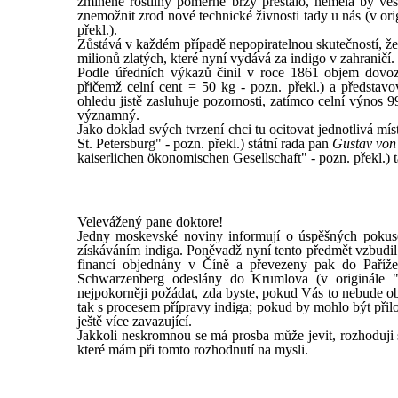
zmíněné rostliny poměrně brzy přestalo, neměla by vés
znemožnit zrod nové technické živnosti tady u nás (v or
překl.).
Zůstává v každém případě nepopiratelnou skutečností, ž
milionů zlatých, které nyní vydává za indigo v zahraničí.
Podle úředních výkazů činil v roce 1861 objem dovozu
přičemž celní cent = 50 kg - pozn. překl.) a představo
ohledu jistě zasluhuje pozornosti, zatímco celní výnos 
významný.
Jako doklad svých tvrzení chci tu ocitovat jednotlivá mí
St. Petersburg" - pozn. překl.) státní rada pan
Gustav von
kaiserlichen ökonomischen Gesellschaft" - pozn. překl.)
Velevážený pane doktore!
Jedny moskevské noviny informují o úspěšných pokusec
získáváním indiga. Poněvadž nyní tento předmět vzbudil 
financí objednány v Číně a převezeny pak do Paříž
Schwarzenberg odeslány do Krumlova (v originále "
nejpokorněji požádat, zda byste, pokud Vás to nebude o
tak s procesem přípravy indiga; pokud by mohlo být přil
ještě více zavazující.
Jakkoli neskromnou se má prosba může jevit, rozhoduji
které mám při tomto rozhodnutí na mysli.