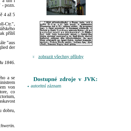
 a tím i
 - pozn.
ě 4 až 5
l-Ctr.",
dářského
k příliš
nále "aus
glied der
zobrazit všechny přílohy
adu 1846.
ého a se
Dostupné zdroje v JVK:
inistrem
autoritní záznam
fem von
tore, co
ctorium,
askavost
u dobru,
chwerin.