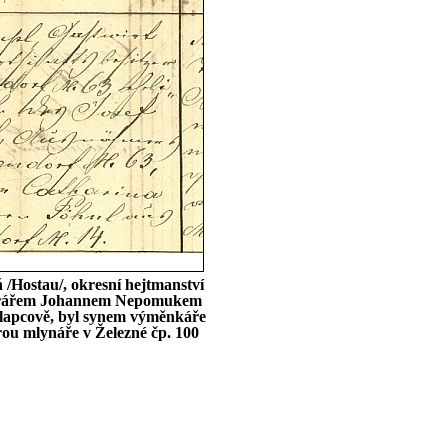
 /Hostau/, okresní hejtmanství
ším farářem Johannem Nepomukem
hlapcově, byl synem výměnkáře
rou mlynáře v Železné čp. 100