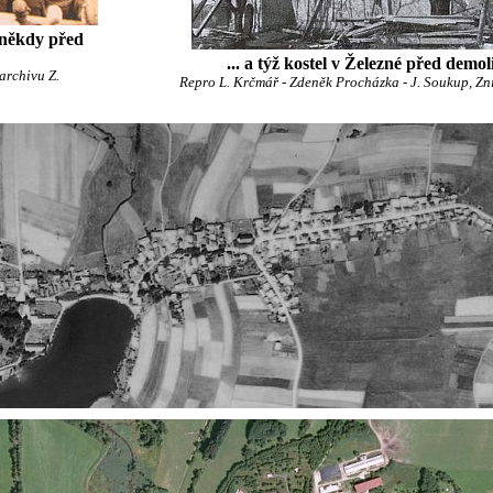
é někdy před
... a týž kostel v Železné před demol
 archivu Z.
Repro L. Krčmář - Zdeněk Procházka - J. Soukup, Zni