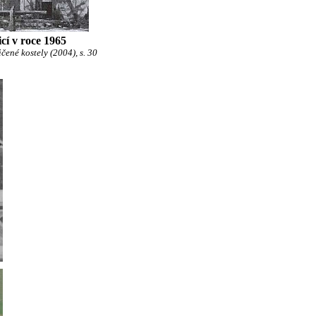
icí v roce 1965
čené kostely (2004), s. 30