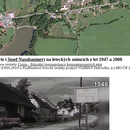
iz i
Josef Nussbaumer
) na leteckých snímcích z let 1947 a 2008
ww stránky
Cenia - Národní inventarizace kontaminovaných míst
) CENIA 2010 a Podkladové letecké snímky poskytl VGHMÚř Dobruška, (c) MO ČR 