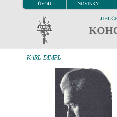
ÚVOD
NOVINKY
JIHOČ
KOHO
KARL DIMPL