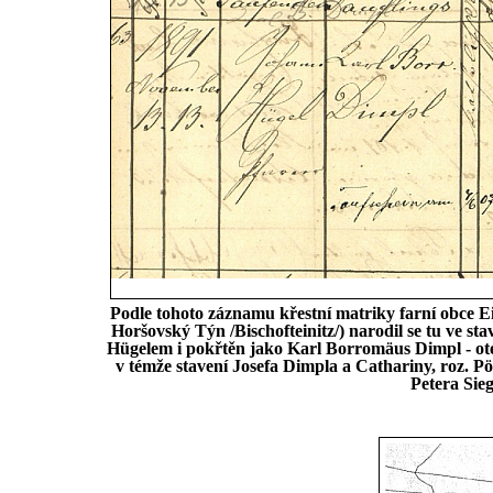
Podle tohoto záznamu křestní matriky farní obce Ei
Horšovský Týn /Bischofteinitz/) narodil se tu ve s
Hügelem i pokřtěn jako Karl Borromäus Dimpl - ot
v témže stavení Josefa Dimpla a Cathariny, roz. P
Petera Sieg