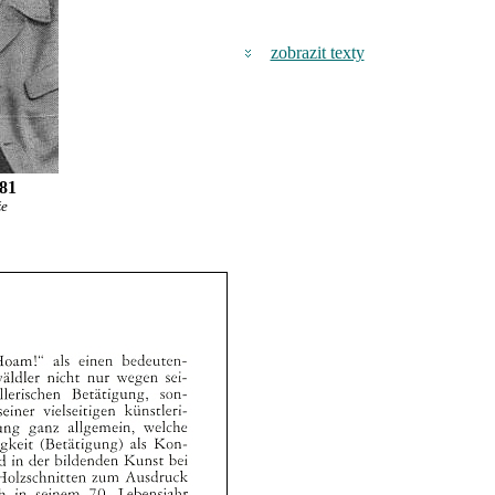
zobrazit texty
981
že