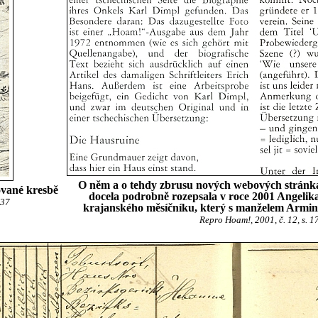
O něm a o tehdy zbrusu nových webových stránká
ované kresbě
docela podrobně rozepsala v roce 2001 Angelik
 37
krajanského měsíčníku, který s manželem Armin
Repro Hoam!, 2001, č. 12, s. 1