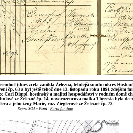
sendorf (dnes zcela zaniklá Železná, tehdejší soudní okres Hostouň
tavení čp. 63 a byl ještě téhož dne 13. listopadu roku 1891 zdej
ec Carl Dimpl, hostinský a majitel hospodářství v rodném domě c
öhnlové ze Železné čp. 14, novorozencova matka Theresia byla dce
lera a jeho ženy Marie, roz. Zieglerové ze Železné čp. 72
Repro SOA v Plzni -
Porta fontium