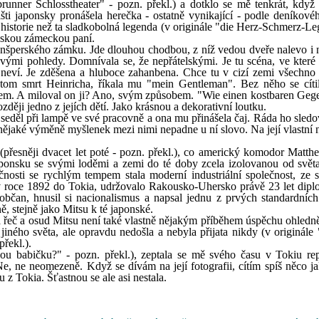
unner Schlosstheater" - pozn. překl.) a dotklo se mě tenkrát, když
išti japonsky pronášela herečka - ostatně vynikající - podle deníkovéh
 historie než ta sladkobolná legenda (v originále "die Herz-Schmerz-Le
opskou zámeckou paní.
ronšperského zámku. Jde dlouhou chodbou, z níž vedou dveře nalevo i 
avými pohledy. Domnívala se, že nepřátelskými. Je tu scéna, ve které s
neví. Je zděšena a hluboce zahanbena. Chce tu v cizí zemi všechno 
potom smrt Heinricha, říkala mu "mein Gentleman". Bez něho se cíti
m. A miloval on ji? Ano, svým způsobem. "Wie einen kostbaren Geg
ozději jedno z jejích dětí. Jako krásnou a dekorativní loutku.
 seděl při lampě ve své pracovně a ona mu přinášela čaj. Ráda ho sledo
 nějaké výměně myšlenek mezi nimi nepadne u ní slovo. Na její vlastní 
přesněji dvacet let poté - pozn. překl.), co americký komodor Matth
Japonsku se svými loděmi a zemi do té doby zcela izolovanou od světa
nosti se rychlým tempem stala moderní industriální společnost, ze 
v roce 1892 do Tokia, udržovalo Rakousko-Uhersko právě 23 let dipl
oobčan, hnusil si nacionalismus a napsal jednu z prvých standardních
, stejně jako Mitsu k té japonské.
la řeč a osud Mitsu není také vlastně nějakým příběhem úspěchu ohledně
 jiného světa, ale opravdu nedošla a nebyla přijata nikdy (v originále
řekl.).
ou babičku?" - pozn. překl.), zeptala se mě svého času v Tokiu rep
e, ne neomezeně. Když se dívám na její fotografii, cítím spíš něco j
z Tokia. Šťastnou se ale asi nestala.