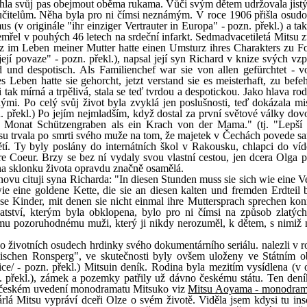
hla svůj pas obejmout oběma rukama. Vůči svým dětem udržovala jistý
čitelům. Něha byla pro ni čímsi neznámým. V roce 1906 přišla osudo
 (v originále "ihr einziger Vertrauter in Europa" - pozn. překl.) a ta
emřel v pouhých 46 letech na srdeční infarkt. Sedmadvacetiletá Mitsu z
 im Leben meiner Mutter hatte einen Umsturz ihres Charakters zu Fol
její povaze" - pozn. překl.), napsal její syn Richard v knize svých vz
d und despotisch. Als Familienchef war sie von allen gefürchtet - v
 Leben hatte sie gehorcht, jetzt verstand sie es meisterhaft, zu befe
tak mírná a trpělivá, stala se teď tvrdou a despotickou. Jako hlava ro
ými. Po celý svůj život byla zvyklá jen poslušnosti, teď dokázala mi
zn. překl.) Po jejím nejmladším, když dostal za první světové války do
n Monat Schützengraben als ein Krach von der Mama." (tj. "Lepší
su trvala po smrti svého muže na tom, že majetek v Čechách povede sa
tí. Ty byly poslány do internátních škol v Rakousku, chlapci do ví
 Coeur. Brzy se bez ní vydaly svou vlastní cestou, jen dcera Olga p
t na sklonku života opravdu značně osamělá.
novu cituji syna Richarda: "In diesen Stunden muss sie sich wie eine V
e eine goldene Kette, die sie an diesen kalten und fremden Erdteil 
e Kinder, mit denen sie nicht einmal ihre Muttersprach sprechen konnt
hatství, kterým byla obklopena, bylo pro ni čímsi na způsob zlatýc
nomu pozoruhodnému muži, který ji nikdy nerozuměl, k dětem, s nimiž
po životních osudech hrdinky svého dokumentárního seriálu. nalezli v 
schen Ronsperg", ve skutečnosti byly ovšem uloženy ve Státním o
 - pozn. překl.) Mitsuin deník. Rodina byla mezitím vysídlena (v o
 překl.), zámek a pozemky patřily už dávno českému státu. Ten deník
(o českém uvedení monodramatu Mitsuko viz
Mitsu Aoyama - monodram
árlá Mitsu vypráví dceři Olze o svém životě. Viděla jsem kdysi tu ins