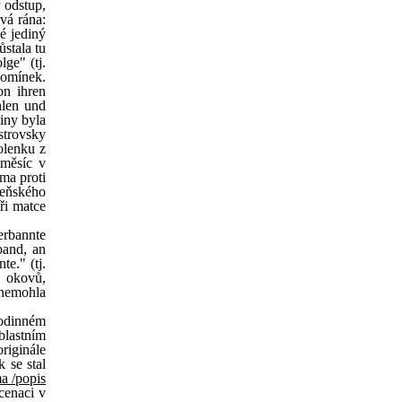
 odstup,
vá rána:
ké jediný
ůstala tu
ge" (tj.
pomínek.
on ihren
hlen und
diny byla
strovsky
volenku z
 měsíc v
ma proti
deňského
ři matce
erbannte
band, an
e." (tj.
h okovů,
 nemohla
rodinném
blastním
riginále
 se stal
a /popis
cenaci v