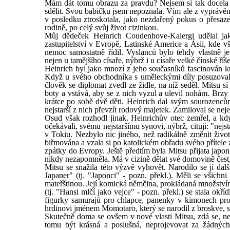
Mám dát tomu obrazu za pravdu? Nejsem si tak docela j
sdělit. Svou babičku jsem nepoznala. Vím ale z vyprávění, ž
v posledku ztroskotala, jako nezdařený pokus o přesazen
rodině, po celý svůj život cizinkou.
Můj dědeček Heinrich Coudenhove-Kalergi udělal jak
zastupitelství v Evropě, Latinské Americe a Ásii, kde v
nemoc samostatně řídil. Vyslanců bylo tehdy vlastně 
nejen u tamějšího císaře, nýbrž i u císaře velké čínské ří
Heinrich byl jako mnozí z jeho současníků fascinován k
Když u svého obchodníka s uměleckými díly posuzoval st
člověk se diplomat zvedl ze židle, na níž seděl. Mitsu si
boty a vstává, aby se z nich vyzul a ulevil nohám. Brzy s
krátce po sobě dvě děti. Heinrich dal svým sourozenců
nejstarší z nich převzít rodový majetek. Zamiloval se nej
Osud však rozhodl jinak. Heinrichův otec zemřel, a kdy
očekávali, svému nejstaršímu synovi, nýbrž, cituji: "nej
v Tokiu. Nezbylo nic jiného, než radikálně změnit živo
biřmována a vzala si po katolickém obřadu svého přítele z
zpátky do Evropy. Ještě předtím byla Mitsu přijata jap
nikdy nezapomněla. Má v cizině dělat své domovině čest, 
Mitsu se snažila této výzvě vyhovět. Narodilo se jí dal
Japaner" (tj. "Japonci" - pozn. překl.). Měli se všich
mateřštinou. Její komická němčina, prokládaná množství
(tj. "Hansi mlčí jako vejce" - pozn. překl.) se stala okř
figurky samurajů pro chlapce, panenky v kimonech pr
hrdinovi jménem Momotaro, který se narodil z broskve, si 
Skutečně doma se ovšem v nové vlasti Mitsu, zdá se, ne
tomu být krásná a poslušná, neprojevovat za žádných 