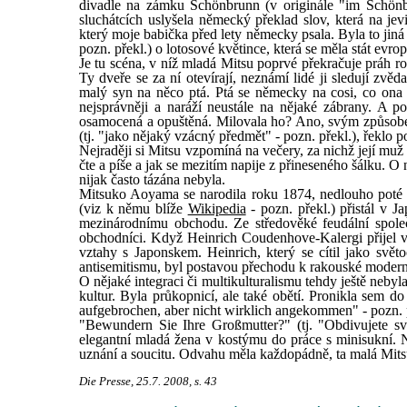
divadle na zámku Schönbrunn (v originále "im Schönbr
sluchátcích uslyšela německý překlad slov, která na jev
který moje babička před lety německy psala. Byla to jiná
pozn. překl.) o lotosové květince, která se měla stát evr
Je tu scéna, v níž mladá Mitsu poprvé překračuje práh 
Ty dveře se za ní otevírají, neznámí lidé ji sledují zvěd
malý syn na něco ptá. Ptá se německy na cosi, co ona 
nejsprávněji a naráží neustále na nějaké zábrany. A 
osamocená a opuštěná. Milovala ho? Ano, svým způsobe
(tj. "jako nějaký vzácný předmět" - pozn. překl.), řeklo p
Nejraději si Mitsu vzpomíná na večery, za nichž její muž
čte a píše a jak se mezitím napije z přineseného šálku. O
nijak často tázána nebyla.
Mitsuko Aoyama se narodila roku 1874, nedlouho poté (
(viz k němu blíže
Wikipedia
- pozn. překl.) přistál v 
mezinárodnímu obchodu. Ze středověké feudální společ
obchodníci. Když Heinrich Coudenhove-Kalergi přijel 
vztahy s Japonskem. Heinrich, který se cítil jako svět
antisemitismu, byl postavou přechodu k rakouské moderně
O nějaké integraci či multikulturalismu tehdy ještě neby
kultur. Byla průkopnicí, ale také obětí. Pronikla sem do
aufgebrochen, aber nicht wirklich angekommen" - pozn. p
"Bewundern Sie Ihre Großmutter?" (tj. "Obdivujete sv
elegantní mladá žena v kostýmu do práce s minisukní. N
uznání a soucitu. Odvahu měla každopádně, ta malá Mitsu 
Die Presse, 25.7. 2008, s. 43