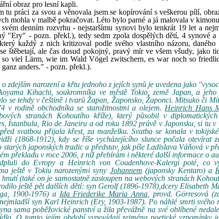
řní obraz pro lesní kapli.
sem tu práci za svou a věnovala jsem se kopírování s veškerou pílí, obra
abych mohla v malbě pokračovat. Léto bylo parné a já malovala v kimon
svém denním rozvrhu - nejstaršímu synovi bylo tenkrát 19 let a nej
ný "Ery" - pozn. překl.), tedy sedm zpola dospělých dětí, 4 synové a 
terý každý z nich kritizoval podle svého vlastního názoru, daného 
e štěbetají, ale čas dosud pokojný, pravý mír ve všem všudy, jako ti
ar so viel Lärm, wie im Wald Vögel zwitschern, es war noch so friedlic
 ganz anders." - pozn. překl.).
 zdejším narození a křtu jednoho z jejích synů je uvedena jako "vyso
Aoyama Kihachi, soukromníka ve městě Tokio, země Japan, a jeho
o se tehdy v češtině i tvarů Žapan, Žaponsko, Žaponci. Mitsuko či Mi
4 v rodině obchodníka se starožitnostmi a olejem.
Heinrich Hans 
ových stranách Kohoutího kříže), který působil v diplomatických
, Istanbulu, Rio de Janeiru a od roku 1892 právě v Japonsku, si tu v
před svatbou přijala křest, za manželku. Svatba se konala v tokijské
idži (1868-1912), kdy se říše vycházejícího slunce počala otevírat
starých japonských tradic a představ, jak píše Ladislava Váňová v p
m překladu v roce 2006, z níž přebírám i některé další informace o au
dpluli do Evropy a Heinrich von Coudenhove-Kalergi poté, co vy
ěma ještě v Tokiu narozenými syny
Johannem
(japonsky Kentaro) a
R
 hnutí (také on je samostatně zastoupen na webových stranách Kohout
dilo ještě pět dalších dětí: syn Gerolf (1896-1978),dcery Elisabeth 
Olga, 1900-1976) a
Ida Friederike Maria Anna
, provd. Görresová (z
 nejmladší syn Karl Heinrich (Ery, 1903-1987). Po náhlé smrti svého
 syna sama poběžovické panství a žila převážně na své oblíbené nedal
 sídlo. O tomto jejím období vypovídají zejména poetické vzpomínky j