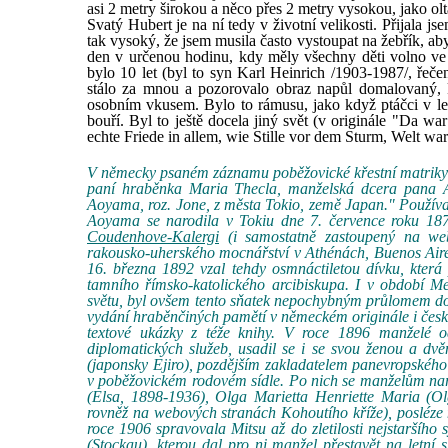
asi 2 metry širokou a něco přes 2 metry vysokou, jako oltá
Svatý Hubert je na ní tedy v životní velikosti. Přijala j
tak vysoký, že jsem musila často vystoupat na žebřík, 
den v určenou hodinu, kdy měly všechny děti volno ve 
bylo 10 let (byl to syn Karl Heinrich /1903-1987/, řeče
stálo za mnou a pozorovalo obraz napůl domalovaný, k
osobním vkusem. Bylo to rámusu, jako když ptáčci v les
bouří. Byl to ještě docela jiný svět (v originále "Da w
echte Friede in allem, wie Stille vor dem Sturm, Welt war
V německy psaném záznamu poběžovické křestní matriky o
paní hraběnka Maria Thecla, manželská dcera pana 
Aoyama, roz. Jone, z města Tokio, země Japan." Používal
Aoyama se narodila v Tokiu dne 7. července roku 187
Coudenhove-Kalergi
(i samostatně zastoupený na web
rakousko-uherského mocnářství v Athénách, Buenos Aires
16. března 1892 vzal tehdy osmnáctiletou dívku, která 
tamního římsko-katolického arcibiskupa. I v období Me
světu, byl ovšem tento sňatek nepochybným průlomem do 
vydání hraběnčiných pamětí v německém originále i české
textové ukázky z téže knihy. V roce 1896 manželé o
diplomatických služeb, usadil se i se svou ženou a dv
(japonsky Ejiro), pozdějším zakladatelem panevropského
v poběžovickém rodovém sídle. Po nich se manželům naro
(Elsa, 1898-1936), Olga Marietta Henriette Maria (
rovněž na webových stranách Kohoutího kříže), posléze
roce 1906 spravovala Mitsu až do zletilosti nejstaršího
(Stockau), kterou dal pro ni manžel přestavět na letní