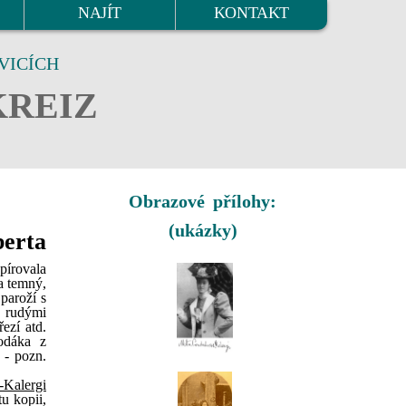
NAJÍT
KONTAKT
VICÍCH
KREIZ
Obrazové přílohy:
(ukázky)
berta
pírovala
a temný,
 paroží s
ě rudými
ezí atd.
odáka z
 - pozn.
-Kalergi
u kopii,