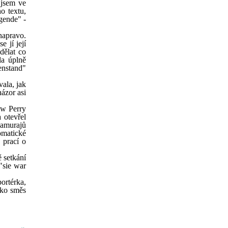
 jsem ve
o textu,
gende" -
napravo.
e jí její
dělat co
la úplně
enstand"
vala, jak
názor asi
ew Perry
 otevřel
samurajů
omatické
 prací o
 setkání
 "sie war
ortérka,
ako směs