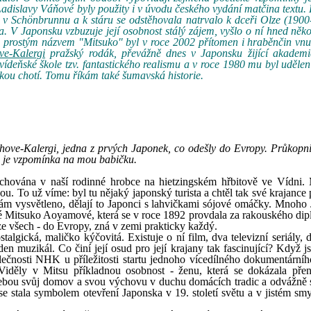
adislavy Váňové byly použity i v úvodu českého vydání matčina textu
v Schönbrunnu a k stáru se odstěhovala natrvalo k dceři Olze (1900
 V Japonsku vzbuzuje její osobnost stálý zájem, vyšlo o ní hned něko
y s prostým názvem "Mitsuko" byl v roce 2002 přítomen i hraběnčin vnu
e-Kalergi
pražský rodák, převážně dnes v Japonsku žijící akademi
deňské škole tzv. fantastického realismu a v roce 1980 mu byl uděle
kou chotí. Tomu říkám také šumavská historie.
nhove-Kalergi, jedna z prvých Japonek, co odešly do Evropy. Průkopn
 je vzpomínka na mou babičku.
chována v naší rodinné hrobce na hietzingském hřbitově ve Vídni
. To už víme: byl tu nějaký japonský turista a chtěl tak své krajance 
nám vysvětleno, dělají to Japonci s lahvičkami sójové omáčky. Mnoho
é Mitsuko Aoyamové, která se v roce 1892 provdala za rakouského dip
 ze všech - do Evropy, zná v zemi prakticky každý.
talgická, maličko kýčovitá. Existuje o ní film, dva televizní seriály, 
en muzikál. Co činí její osud pro její krajany tak fascinující? Když j
lečnosti NHK u příležitosti startu jednoho vícedílného dokumentárníh
děly v Mitsu příkladnou osobnost - ženu, která se dokázala přen
sebou svůj domov a svou výchovu v duchu domácích tradic a odvážně 
se stala symbolem otevření Japonska v 19. století světu a v jistém smy