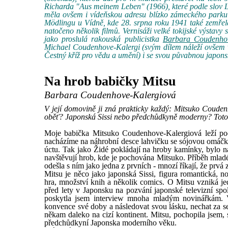
Richarda "Aus meinem Leben" (1966), které podle slov L
měla ovšem i vídeňskou adresu blízko zámeckého parku 
Mödlingu u Vídně, kde 28. srpna roku 1941 také zemřela.
natočeno několik filmů. Vernisáži velké tokijské výstav
jako proslulá rakouská publicistka
Barbara Coudenhov
Michael Coudenhove-Kalergi (svým dílem náleží ovšem ví
Čestný kříž pro vědu a umění) i se svou půvabnou japons
Na hrob babičky Mitsu
Barbara Coudenhove-Kalergiová
V její domovině ji zná prakticky každý: Mitsuko Coude
oběť? Japonská Sissi nebo předchůdkyně moderny? Toto
Moje babička Mitsuko Coudenhove-Kalergiová leží po
nacházíme na náhrobní desce lahvičku se sójovou omáčkou
úctu. Tak jako Židé pokládají na hroby kamínky, bylo 
navštěvují hrob, kde je pochována Mitsuko. Příběh mlad
odešla s ním jako jedna z prvních - mnozí říkají, že prvá
Mitsu je něco jako japonská Sissi, figura romantická, nos
hra, množství knih a několik comics. O Mitsu vzniká jed
před lety v Japonsku na pozvání japonské televizní spo
poskytla jsem interview mnoha mladým novinářkám. Vi
konvence své doby a následovat svou lásku, nechat za 
někam daleko na cizí kontinent. Mitsu, pochopila jsem, 
předchůdkyní Japonska moderního věku.