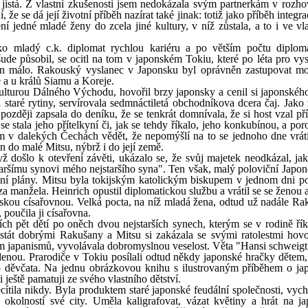
istá. Z vlastní zkušenosti jsem nedokázala svým partnerkám v rozho
e se dá její životní příběh nazírat také jinak: totiž jako příběh integra
í jedné mladé ženy do zcela jiné kultury, v níž zůstala, a to i ve vla
o mladý c.k. diplomat rychlou kariéru a po větším počtu diplom
šude působil, se ocitl na tom v japonském Tokiu, které po léta pro vy
jen málo. Rakouský vyslanec v Japonsku byl oprávněn zastupovat mo
še a u králů Siamu a Koreje.
ulturou Dálného Východu, hovořil brzy japonsky a cenil si japonskéh
aré rytiny, servírovala sedmnáctiletá obchodníkova dcera čaj. Jako 
 později zapsala do deníku, že se tenkrát domnívala, že si host vzal pří
e stala jeho přítelkyní či, jak se tehdy říkalo, jeho konkubínou, a po
m v dalekých Čechách vědět, že nepomýšlí na to se jednoho dne vráti
en do malé Mitsu, nýbrž i do její země.
ž došlo k otevření závěti, ukázalo se, že svůj majetek neodkázal, jak
staršímu synovi mého nejstaršího syna". Ten však, malý poloviční Japon
tní plány. Mitsu byla tokijským katolickým biskupem v jednom dni po
a manžela. Heinrich opustil diplomatickou službu a vrátil se se ženou 
onskou císařovnou. Velká pocta, na níž mladá žena, odtud už nadále Ra
poučila ji císařovna.
ších pět dětí po oněch dvou nejstarších synech, kterým se v rodině řík
ni stát dobrými Rakušany a Mitsu si zakázala se svými ratolestmi hovo
m japanismů, vyvolávala dobromyslnou veselost. Věta "Hansi schweigt
ídlenou. Prarodiče v Tokiu posílali odtud někdy japonské hračky dětem,
o děvčata. Na jednu obrázkovou knihu s ilustrovaným příběhem o j
ještě pamatuji ze svého vlastního dětství.
cítila nikdy. Byla produktem staré japonské feudální společnosti, vyc
okolností své city. Uměla kaligrafovat, vázat květiny a hrát na j