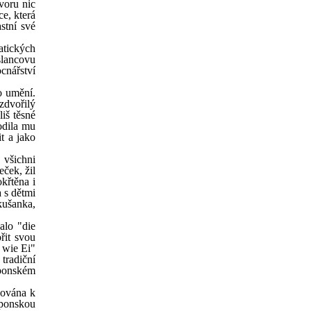
voru nic
ce, která
stní své
atických
slancovu
cnářství
o umění.
zdvořilý
liš těsné
rodila mu
t a jako
 všichni
eček, žil
křtěna i
a s dětmi
kušanka,
alo "die
řit svou
 wie Ei"
 tradiční
aponském
hována k
aponskou