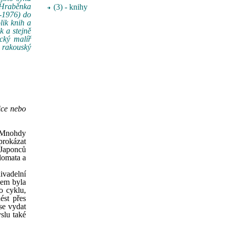
. Hraběnka
(3) - knihy
-1976) do
lik knih a
k a stejně
cký malíř
n rakouský
ice nebo
. Mnohdy
prokázat
 Japonců
lomata a
divadelní
sem byla
o cyklu,
ést přes
se vydat
slu také