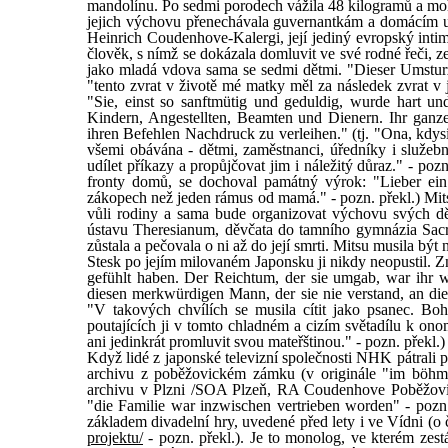
mandolínu. Po sedmi porodech vážila 48 kilogramů a mo
jejich výchovu přenechávala guvernantkám a domácím u
Heinrich Coudenhove-Kalergi, její jediný evropský intimus
člověk, s nímž se dokázala domluvit ve své rodné řeči, z
jako mladá vdova sama se sedmi dětmi. "Dieser Umsturz
"tento zvrat v životě mé matky měl za následek zvrat v 
"Sie, einst so sanftmütig und geduldig, wurde hart un
Kindern, Angestellten, Beamten und Dienern. Ihr ganzes
ihren Befehlen Nachdruck zu verleihen." (tj. "Ona, kdysi 
všemi obávána - dětmi, zaměstnanci, úředníky i služebn
udílet příkazy a propůjčovat jim i náležitý důraz." - po
fronty domů, se dochoval památný výrok: "Lieber ei
zákopech než jeden rámus od mamá." - pozn. překl.) Mit
vůli rodiny a sama bude organizovat výchovu svých dě
ústavu Theresianum, děvčata do tamního gymnázia Sacre
zůstala a pečovala o ni až do její smrti. Mitsu musila bý
Stesk po jejím milovaném Japonsku ji nikdy neopustil. Z
gefühlt haben. Der Reichtum, der sie umgab, war ihr wi
diesen merkwürdigen Mann, der sie nie verstand, an dies
"V takových chvílích se musila cítit jako psanec. Bo
poutajících ji v tomto chladném a cizím světadílu k o
ani jedinkrát promluvit svou mateřštinou." - pozn. překl.)
Když lidé z japonské televizní společnosti NHK pátrali 
archivu z poběžovickém zámku (v originále "im böhmi
archivu v Plzni /SOA Plzeň, RA Coudenhove Poběžovice/
"die Familie war inzwischen vertrieben worden" - pozn.
základem divadelní hry, uvedené před lety i ve Vídni 
projektu/
- pozn. překl.). Je to monolog, ve kterém zest