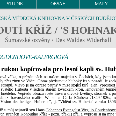
STUDIE
OBSAH
MAPY
ESKÁ VĚDECKÁ KNIHOVNA V ČESKÝCH BUDĚJO
UTÍ KŘÍŽ / 'S HOHNA
Šumavské ozvěny / Des Waldes Widerhall
OUDENHOVE-KALERGIOVÁ
 rukou kopírovala pro lesní kapli sv. Hu
ětová válka, o prázdninách na našem majetku v Čechách, kdy jsem ko
ly přes zimu ve Vídni. Obraz představuje hluboký les v pozadí. Je zcel
stromů. Vlevo je na obraze patrný v mlze stojící bílý jelen, vprostřed
o svatého Huberta v šedém starém loveckém kroji, lemovaném temn
 hnědého. Vepředu obrazu roste tráva a divoké květiny, stromek z pař
obraz bavorského malíře Wilhelma Carla Räubera /1849-1926/, r
ision des heiligen Hubertus", tj. "Vidění sv. Huberta" z roku 1896
 si můj nejstarší syn Hans (
Johannes Evangelist Virgilio Coudenhove
 stranách Kohoutího kříže - pozn. překl.) přál a vyprosil si na mně t