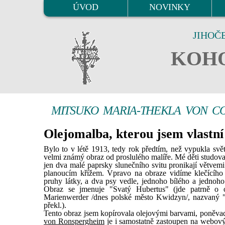
ÚVOD
NOVINKY
JIHOČ
KOHO
MITSUKO MARIA-THEKLA VON C
Olejomalba, kterou jsem vlastní
Bylo to v létě 1913, tedy rok předtím, než vypukla sv
velmi známý obraz od proslulého malíře. Mé děti studova
jen dva malé paprsky slunečního svitu pronikají větvemi 
planoucím křížem. Vpravo na obraze vidíme klečícíh
pruhy látky, a dva psy vedle, jednoho bílého a jednoho
Obraz se jmenuje "Svatý Hubertus" (jde patrně o 
Marienwerder /dnes polské město Kwidzyn/, nazvaný "V
překl.).
Tento obraz jsem kopírovala olejovými barvami, poněvadž
von Ronspergheim
je i samostatně zastoupen na webových