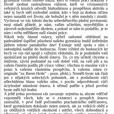
gymnázia vzešlo mnoho mužů, kteří si vlastní prací dokázali v
životě zjednat zaslouženou vážnost, kteří ve významných
veřejných kruzích odvedli blahodárnou a prospěšnou aktivitu a
také ty bych měl rozhodně zmínit, kdo v boji za drahou otčinu
nejen nasadili své životy, ale bohužel je v něm mnohdy i ztratili.
Vychovat ve vás tohoto ducha sebeobětavého plnění povinnosti,
moji mladí přátelé, je nám, vašim učitelům, nejsvětějším a
zároveň nejkrásnějším úkolem, a pokud se nám to podařilo, je to
nám i světu měřítkem naší vlastní práce.
Nikoli tedy hlasné oslavy, nýbrž radostné ohlédnutí na
padesátileté úspěšné působení našeho gymnázia budiž ústředním
jádrem tohoto památného dne! Existuje totiž spolu s ním i
radostiplná naděje do budoucna. Tento výhled do budoucích let
bych ve vás rád spojil s vážným vědomím, že je podmíněn vaší
spoluúčastí na plnění úkolů ústavu. To, co my učitelé chceme a
můžeme, závisí podstatně na vaší dobré vůli, na vaší píli a na
vašem činném podílu při výuce vůbec: všechno to musíme vzít v
potaz k vašemu vlastnímu prospěchu, k vašemu zdaru (v
originále "zu Ihrem Heile" - pozn. překl.). Neměli byste tak činit
jen z nějakých sobeckých pohnutek, ale z poslušnosti vůči
ušlechtilému hlasu vašeho nitra, z pocitu odpovědnosti vůči
úctyhodné minulosti ústavu, k němuž patříte a jehož pověsti
byste měli být hodni.
A ještě jedna povinnost vás zavazuje: zejména ta, abyste vděčně
vzpomněli všech, kdo se o existenci a prospěch ústavu
zasloužili, v prvé řadě počestného prachatického měšťanstva,
které gymnázium dokázalo nejen ustavit, ale za velkých obětí a
za obtížných vnějších okolností i udržet, všech dobrodinců a