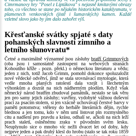
Cimrmanovy hry "Posel z Liptákova" s nejasně kmitavými obrazy
toho, co všechno se stane po nějakém historickém kataklysmatu, v
plamenech venkovských (jistě i šumavských) kamen. Každé
vzletné slovo jako by jim dalo zahořet výš.
Křesťanské svátky spjaté s daty
pohanských slavností zimního a
letního slunovratu*
Četné a maximálně významné jsou zásluhy
bratří Grimmových
(oba jsou i samostatně zastoupeni na webových stranách
Kohoutího kříže - pozn. překl.) o německou literaturu a vědu;
jeden z nich, totiž Jacob Grimm, pomohl dokonce spoluzaložit
nové vědecké odvětví, jímž se stala srovnávací mytologie, která
vedle mnoha planých ratolestí dala vzejít i šlechetným
výhonkům a dozrát na nich nádherným plodům. Když však
německý národ bratřím zbudoval památník, nestalo se tak věru
jen pro samy jejich zásluhy; vavříny, vydobyté vážnou duševní
prací za psacím stolem, si jen vzácně uchovávají čerstvé barvy v
paměti potomstva; vtěleny do herbáře literárních dějin, rychle
blednou a jen tomu, kdo v něm umí listovat pln rozmyslného
citu a nadšení pro pravdu a krásu, odhalí se, ačkoli na nich leží
prach staletí, oslněnému zraku v původním svém lesku.
Neuplynulo sice o mnoho víc nežli dvacet let od doby, kdy
nejprve jeden a pak druhý klesl do hrobu (stalo se tak roku 1859