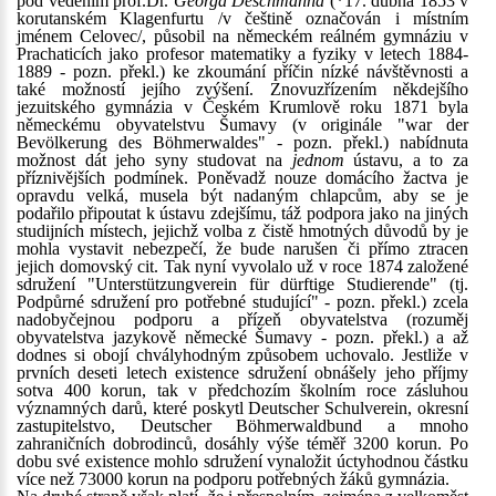
pod vedením prof.Dr.
Georga Deschmanna
(*17. dubna 1853 v
korutanském Klagenfurtu /v češtině označován i místním
jménem Celovec/, působil na německém reálném gymnáziu v
Prachaticích jako profesor matematiky a fyziky v letech 1884-
1889 - pozn. překl.) ke zkoumání příčin nízké návštěvnosti a
také možností jejího zvýšení. Znovuzřízením někdejšího
jezuitského gymnázia v Českém Krumlově roku 1871 byla
německému obyvatelstvu Šumavy (v originále "war der
Bevölkerung des Böhmerwaldes" - pozn. překl.) nabídnuta
možnost dát jeho syny studovat na
jednom
ústavu, a to za
příznivějších podmínek. Poněvadž nouze domácího žactva je
opravdu velká, musela být nadaným chlapcům, aby se je
podařilo připoutat k ústavu zdejšímu, táž podpora jako na jiných
studijních místech, jejichž volba z čistě hmotných důvodů by je
mohla vystavit nebezpečí, že bude narušen či přímo ztracen
jejich domovský cit. Tak nyní vyvolalo už v roce 1874 založené
sdružení "Unterstützungverein für dürftige Studierende" (tj.
Podpůrné sdružení pro potřebné studující" - pozn. překl.) zcela
nadobyčejnou podporu a přízeň obyvatelstva (rozuměj
obyvatelstva jazykově německé Šumavy - pozn. překl.) a až
dodnes si obojí chvályhodným způsobem uchovalo. Jestliže v
prvních deseti letech existence sdružení obnášely jeho příjmy
sotva 400 korun, tak v předchozím školním roce zásluhou
významných darů, které poskytl Deutscher Schulverein, okresní
zastupitelstvo, Deutscher Böhmerwaldbund a mnoho
zahraničních dobrodinců, dosáhly výše téměř 3200 korun. Po
dobu své existence mohlo sdružení vynaložit úctyhodnou částku
více než 73000 korun na podporu potřebných žáků gymnázia.