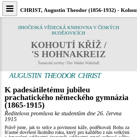
CHRIST, Augustin Theodor (1856-1932) - Kohout
JIHOČESKÁ VĚDECKÁ KNIHOVNA V ČESKÝCH
BUDĚJOVICÍCH
KOHOUTÍ KŘÍŽ /
'S HOHNAKREIZ
Šumavské ozvěny / Des Waldes Widerhall
AUGUSTIN THEODOR CHRIST
K padesátiletému jubileu
prachatického německého gymnázia
(1865-1915)
Ředitelova promluva ke studentům dne 26. června
1915
Právě jsme, jak to srdce a povinnost káže, poděkovali Bohu za
šťastné dovršení školního roku, který pro každého z nás velkými