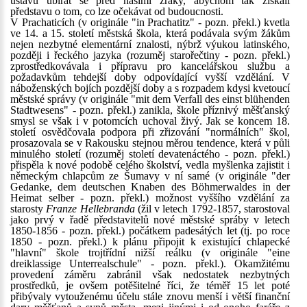
ústavu ubírat se před našimi zraky, abychom tak získali
představu o tom, co lze očekávat od budoucnosti.
V Prachaticích (v originále "in Prachatitz" - pozn. překl.) kvetla
ve 14. a 15. století městská škola, která podávala svým žákům
nejen nezbytné elementární znalosti, nýbrž výukou latinského,
později i řeckého jazyka (rozuměj starořečtiny - pozn. překl.)
zprostředkovávala i přípravu pro kancelářskou službu a
požadavkům tehdejší doby odpovídající vyšší vzdělání. V
náboženských bojích pozdější doby a s rozpadem kdysi kvetoucí
městské správy (v originále "mit dem Verfall des einst blühenden
Stadtwesens" - pozn. překl.) zanikla, škole příznivý měšťanský
smysl se však i v potomcích uchoval živý. Jak se koncem 18.
století osvědčovala podpora při zřizování "normálních" škol,
prosazovala se v Rakousku stejnou měrou tendence, která v půli
minulého století (rozuměj století devatenáctého - pozn. překl.)
přispěla k nové podobě celého školství, vedla myšlenka zajistit i
německým chlapcům ze Šumavy v ní samé (v originále "der
Gedanke, dem deutschen Knaben des Böhmerwaldes in der
Heimat selber - pozn. překl.) možnost vyššího vzdělání za
starosty
Franze Hellebranda
(žil v letech 1792-1857, starostoval
jako prvý v řadě představitelů nové městské spráby v letech
1850-1856 - pozn. překl.) počátkem padesátých let (tj. po roce
1850 - pozn. překl.) k plánu připojit k existující chlapecké
"hlavní" škole trojtřídní nižší reálku (v originále "eine
dreiklassige Unterrealschule" - pozn. překl.). Okamžitému
provedení záměru zabránil však nedostatek nezbytných
prostředků, je ovšem potěšitelné říci, že téměř 15 let poté
přibývaly vytouženému účelu stále znovu menší i větší finanční