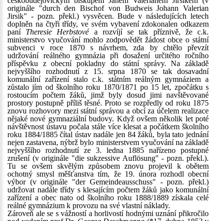
českobudějovickým biskupem Janem Valeriánem Jirsíkem (v
originále "durch den Bischof von Budweis Johann Valerian
Jirsik" - pozn. překl.) vysvěcen. Bude v následujících letech
doplněn na čtyři třídy, ve svém vybavení zdokonalen odkazem
paní
Theresie Herbstové
a rozvíjí se tak příznivě, že c.k.
ministerstvo vyučování mohlo zodpovědět žádost obce o státní
subvenci v roce 1870 s návrhem, zda by chtělo převzít
udržování reálného gymnázia při dosažení určitého ročního
příspěvku z obecní pokladny do státní správy. Na základě
nejvyššího rozhodnutí z 15. srpna 1870 se tak dosavadní
komunální zařízení stalo c.k. státním reálným gymnáziem a
zůstalo jím od školního roku 1870/1871 po 15 let, zpočátku s
rostoucím počtem žáků, jimž byly dosud jimi navštěvované
prostory postupně příliš těsné. Proto se rozpředly od roku 1875
znovu rozhovory mezi státní správou a obcí za účelem realizace
nějaké nové gymnaziální budovy. Když ovšem několik let poté
návštěvnost ústavu počala stále více klesat a počátkem školního
roku 1884/1885 čítal ústav nadále jen 84 žáků, byla tato jednání
nejen zastavena, nýbrž bylo ministerstvem vyučování na základě
nejvyššího rozhodnutí ze 3. ledna 1885 nařízeno postupné
zrušení (v originále "die sukzessive Auflösung" - pozn. překl.).
Tu se ovšem skvělým způsobem znovu projevil k obětem
ochotný smysl měšťanstva tím, že 19. února rozhodl obecní
výbor (v originále "der Gemeindeausschuss" - pozn. překl.)
udržovat nadále třídy s klesajícím počtem žáků jako komunální
zařízení a obec nato od školního roku 1888/1889 získala celé
reálné gymnázium k provozu na své vlastní náklady.
Zároveň ale se s vážností a horlivostí hodnými uznání přikročilo