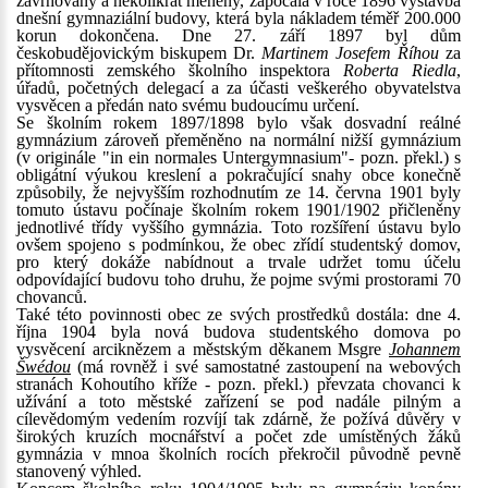
zavrhovány a několikrát měněny, započala v roce 1896 výstavba
dnešní gymnaziální budovy, která byla nákladem téměř 200.000
korun dokončena. Dne 27. září 1897 byl dům
českobudějovickým biskupem Dr.
Martinem Josefem Říhou
za
přítomnosti zemského školního inspektora
Roberta Riedla
,
úřadů, početných delegací a za účasti veškerého obyvatelstva
vysvěcen a předán nato svému budoucímu určení.
Se školním rokem 1897/1898 bylo však dosvadní reálné
gymnázium zároveň přeměněno na normální nižší gymnázium
(v originále "in ein normales Untergymnasium"- pozn. překl.) s
obligátní výukou kreslení a pokračující snahy obce konečně
způsobily, že nejvyšším rozhodnutím ze 14. června 1901 byly
tomuto ústavu počínaje školním rokem 1901/1902 přičleněny
jednotlivé třídy vyššího gymnázia. Toto rozšíření ústavu bylo
ovšem spojeno s podmínkou, že obec zřídí studentský domov,
pro který dokáže nabídnout a trvale udržet tomu účelu
odpovídající budovu toho druhu, že pojme svými prostorami 70
chovanců.
Také této povinnosti obec ze svých prostředků dostála: dne 4.
října 1904 byla nová budova studentského domova po
vysvěcení arciknězem a městským děkanem Msgre
Johannem
Šwédou
(má rovněž i své samostatné zastoupení na webových
stranách Kohoutího kříže - pozn. překl.) převzata chovanci k
užívání a toto městské zařízení se pod nadále pilným a
cílevědomým vedením rozvíjí tak zdárně, že požívá důvěry v
širokých kruzích mocnářství a počet zde umístěných žáků
gymnázia v mnoa školních rocích překročil původně pevně
stanovený výhled.