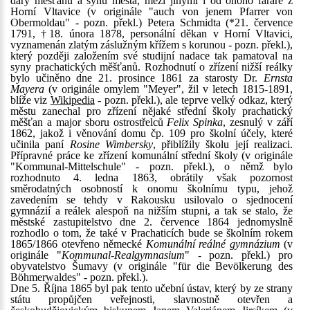
dary měšťanů a synů města, mezi jinými i od onoho faráře z
Horní Vltavice (v originále "auch von jenem Pfarrer von
Obermoldau" - pozn. překl.) Petera Schmidta (*21. července
1791, †18. února 1878, personální děkan v Horní Vltavici,
vyznamenán zlatým záslužným křížem s korunou - pozn. překl.),
který později založením své studijní nadace tak pamatoval na
syny prachatických měšťanů. Rozhodnutí o zřízení nižší reálky
bylo učiněno dne 21. prosince 1861 za starosty Dr.
Ernsta
Mayera
(v originále omylem "Meyer", žil v letech 1815-1891,
blíže viz
Wikipedia
- pozn. překl.), ale teprve velký odkaz, který
městu zanechal pro zřízení nějaké střední školy prachatický
měšťan a major sboru ostrostřelců
Felix Spinka
, zesnulý v září
1862, jakož i věnování domu čp. 109 pro školní účely, které
učinila paní
Rosine Wimbersky
, přiblížily školu její realizaci.
Přípravné práce ke zřízení komunální střední školy (v originále
"Kommunal-Mittelschule" - pozn. překl.), o němž bylo
rozhodnuto 4. ledna 1863, obrátily však pozornost
směrodatných osobností k onomu školnímu typu, jehož
zavedením se tehdy v Rakousku usilovalo o sjednocení
gymnázií a reálek alespoň na nižším stupni, a tak se stalo, že
městské zastupitelstvo dne 2. července 1864 jednomyslně
rozhodlo o tom, že také v Prachaticích bude se školním rokem
1865/1866 otevřeno německé
Komunální reálné gymnázium
(v
originále "
Kommunal-Realgymnasium
" - pozn. překl.) pro
obyvatelstvo Šumavy (v originále "für die Bevölkerung des
Böhmerwaldes" - pozn. překl.).
Dne 5. Října 1865 byl pak tento učební ústav, který by ze strany
státu propůjčen veřejnosti, slavnostně otevřen a