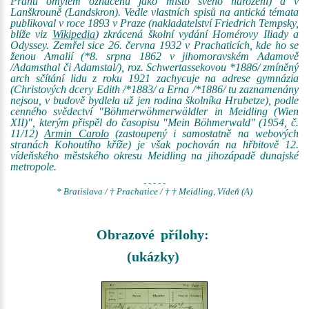
Prahu omylem označenu jako místo svého narození) a v
Lanškrouně (Landskron). Vedle vlastních spisů na antická témata
publikoval v roce 1893 v Praze (nakladatelství Friedrich Tempsky,
blíže viz
Wikipedia
) zkrácená školní vydání Homérovy Iliady a
Odyssey. Zemřel sice 26. června 1932 v Prachaticích, kde ho se
ženou Amalií (*8. srpna 1862 v jihomoravském Adamově
/Adamsthal či Adamstal/), roz. Schwertassekovou *1886/ zmíněný
arch sčítání lidu z roku 1921 zachycuje na adrese gymnázia
(Christových dcery Edith /*1883/ a Erna /*1886/ tu zaznamenány
nejsou, v budově bydlela už jen rodina školníka Hrubetze), podle
cenného svědectví "Böhmerwöhmerwäldler in Meidling (Wien
XII)", kterým přispěl do časopisu "Mein Böhmerwald" (1954, č.
11/12)
Armin Carolo
(zastoupený i samostatně na webových
stranách Kohoutího kříže) je však pochován na hřbitově 12.
vídeňského městského okresu Meidling na jihozápadě dunajské
metropole.
- - - - -
* Bratislava / † Prachatice / † † Meidling, Vídeň (A)
Obrazové přílohy:
(ukázky)