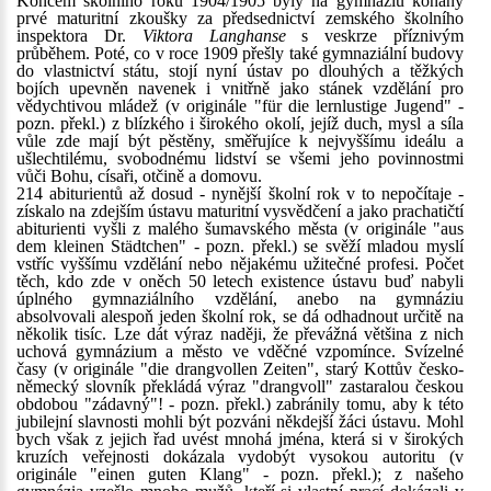
Koncem školního roku 1904/1905 byly na gymnáziu konány
prvé maturitní zkoušky za předsednictví zemského školního
inspektora Dr.
Viktora Langhanse
s veskrze příznivým
průběhem. Poté, co v roce 1909 přešly také gymnaziální budovy
do vlastnictví státu, stojí nyní ústav po dlouhých a těžkých
bojích upevněn navenek i vnitřně jako stánek vzdělání pro
vědychtivou mládež (v originále "für die lernlustige Jugend" -
pozn. překl.) z blízkého i širokého okolí, jejíž duch, mysl a síla
vůle zde mají být pěstěny, směřujíce k nejvyššímu ideálu a
ušlechtilému, svobodnému lidství se všemi jeho povinnostmi
vůči Bohu, císaři, otčině a domovu.
214 abiturientů až dosud - nynější školní rok v to nepočítaje -
získalo na zdejším ústavu maturitní vysvědčení a jako prachatičtí
abiturienti vyšli z malého šumavského města (v originále "aus
dem kleinen Städtchen" - pozn. překl.) se svěží mladou myslí
vstříc vyššímu vzdělání nebo nějakému užitečné profesi. Počet
těch, kdo zde v oněch 50 letech existence ústavu buď nabyli
úplného gymnaziálního vzdělání, anebo na gymnáziu
absolvovali alespoň jeden školní rok, se dá odhadnout určitě na
několik tisíc. Lze dát výraz naději, že převážná většina z nich
uchová gymnázium a město ve vděčné vzpomínce. Svízelné
časy (v originále "die drangvollen Zeiten", starý Kottův česko-
německý slovník překládá výraz "drangvoll" zastaralou českou
obdobou "zádavný"! - pozn. překl.) zabránily tomu, aby k této
jubilejní slavnosti mohli být pozváni někdejší žáci ústavu. Mohl
bych však z jejich řad uvést mnohá jména, která si v širokých
kruzích veřejnosti dokázala vydobýt vysokou autoritu (v
originále "einen guten Klang" - pozn. překl.); z našeho