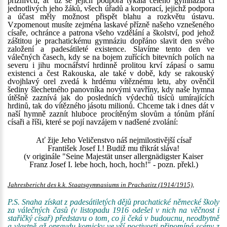
příznivců, ať už se jejich podpora týkala celého gymnázia či
jednotlivých jeho žáků, všech úřadů a korporací, jejichž podpora
a účast měly možnost přispět blahu a rozkvětu ústavu.
Vzpomenout musíte zejména laskavé přízně našeho vznešeného
císaře, ochránce a patrona všeho vzdělání a školství, pod jehož
záštitou je prachatickému gymnáziu dopřáno slavit den svého
založení a padesátileté existence. Slavíme tento den ve
válečných časech, kdy se na bojem zuřících bitevních polích na
severu i jihu mocnářství hrdinně prolitou krví zápasí o samu
existenci a čest Rakouska, ale také v době, kdy se rakouský
dvojhlavý orel zvedá k hrdému vítěznému letu, aby ověnčil
šediny šlechetného panovníka novými vavříny, kdy naše hymna
útěšně zaznívá jak do posledních výdechů tisíců umírajících
hrdinů, tak do vítězného jásotu milionů. Chceme tak i dnes dát v
naší hymně zaznít hluboce procítěným slovům a tónům přání
císaři a říši, které se pojí navzájem v nadšené zvolání:
Ať žije Jeho Veličenstvo náš nejmilostivější císař
František Josef I.! Budiž mu třikrát sláva!
(v originále "Seine Majestät unser allergnädigster Kaiser
Franz Josef I. lebe hoch, hoch, hoch!" - pozn. překl.)
Jahresbericht des k.k. Staatsgymnasiums in Prachatitz (1914/1915),
P.S. Snaha získat z padesátiletých dějů prachatické německé školy
za válečných časů (v listopadu 1916 odešel v nich na věčnost i
stařičký císař) představu o tom, co ji čeká v budoucnu, neodbytně
a vlastně až opravdu komicky ve vší poctivosti připomíná scény z