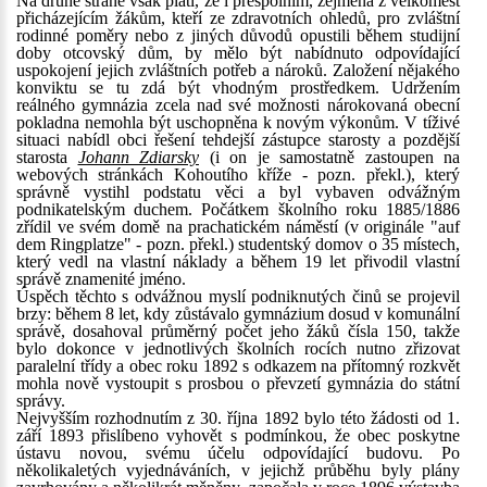
Na druhé straně však platí, že i přespolním, zejména z velkoměst
přicházejícím žákům, kteří ze zdravotních ohledů, pro zvláštní
rodinné poměry nebo z jiných důvodů opustili během studijní
doby otcovský dům, by mělo být nabídnuto odpovídající
uspokojení jejich zvláštních potřeb a nároků. Založení nějakého
konviktu se tu zdá být vhodným prostředkem. Udržením
reálného gymnázia zcela nad své možnosti nárokovaná obecní
pokladna nemohla být uschopněna k novým výkonům. V tíživé
situaci nabídl obci řešení tehdejší zástupce starosty a pozdější
starosta
Johann Zdiarsky
(i on je samostatně zastoupen na
webových stránkách Kohoutího kříže - pozn. překl.), který
správně vystihl podstatu věci a byl vybaven odvážným
podnikatelským duchem. Počátkem školního roku 1885/1886
zřídil ve svém domě na prachatickém náměstí (v originále "auf
dem Ringplatze" - pozn. překl.) studentský domov o 35 místech,
který vedl na vlastní náklady a během 19 let přivodil vlastní
správě znamenité jméno.
Úspěch těchto s odvážnou myslí podniknutých činů se projevil
brzy: během 8 let, kdy zůstávalo gymnázium dosud v komunální
správě, dosahoval průměrný počet jeho žáků čísla 150, takže
bylo dokonce v jednotlivých školních rocích nutno zřizovat
paralelní třídy a obec roku 1892 s odkazem na přítomný rozkvět
mohla nově vystoupit s prosbou o převzetí gymnázia do státní
správy.
Nejvyšším rozhodnutím z 30. října 1892 bylo této žádosti od 1.
září 1893 přislíbeno vyhovět s podmínkou, že obec poskytne
ústavu novou, svému účelu odpovídající budovu. Po
několikaletých vyjednáváních, v jejichž průběhu byly plány