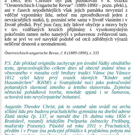
a 1863, text Christův byl pak publikován v 8. svazku
"Oestereichisch-Ungarische Revue" /1889-1890/ - pozn. překl.),
ani v časech nejodlehlejších však jejich památka nevymizí z
vděčné vzpomínky lidu, neboť mu zprostředkovali jeden z
nevzácnějších statků, tj. poznání sebe sama v životě vlastním i v
životě předků. Pryč jsou časy, kdy lidové obyčeje a mravy byly
v tzv. vzdělaných kruzích přijímány s vysokomyslným
pokrčením ramen nebo nanejvýš s pobavenou zvědavostí tam,
kde se jeví ve své navyklé podobě od otců zděděných výrazů
nelíčené drsnosti a neomalenosti.
Österreichisch-ungarische Revue, č. 8 (1889-1890), s. 335
P.S. Zde překlad originálu zachycuje jen úvodní řádky obsáhlého
textu, zpracovávajícího celkem dnes už obecně známé téma a
věnovaného v rozsahu celé brožury tradici Vánoc (na Vánoce
1812 vyšel kdysi prvý svazek slavných "Kinder und
Hausmärchen" /KHM/) a Svatojánské noci jako pokračování
pohanských slavností zimního a letního slunovratu. Zejména
německá pohádková tvorba, mnohde spjatá i se Šumavou,
uchovává toto nevyčerpatelné bohatství.
Augustin Theodor Christ, jak to ostatně sám uvádí na archu
sčítání lidu pro budovu prachatického gymnázia na dnešní adrese
Zlatá stezka čp. 137, se narodil dne 19. dubna roku 1856 v
Bratislavě, rozuměj tehdejším Prešpurku (německy Preßburg,
maďarsky Pozsony). Působil od roku 1911 v Prachaticích,
předtím i v Praze (na policejní přihlášce k pražskému pobytu má