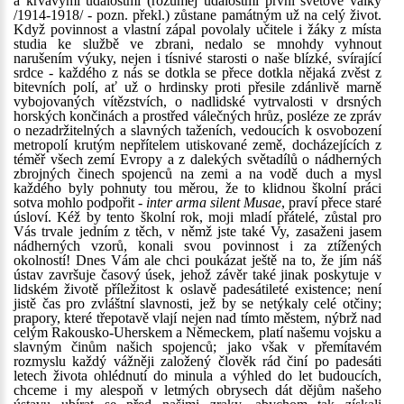
a krvavými událostmi (rozuměj událostmi první světové války
/1914-1918/ - pozn. překl.) zůstane památným už na celý život.
Když povinnost a vlastní zápal povolaly učitele i žáky z místa
studia ke službě ve zbrani, nedalo se mnohdy vyhnout
narušením výuky, nejen i tísnivé starosti o naše blízké, svírající
srdce - každého z nás se dotkla se přece dotkla nějaká zvěst z
bitevních polí, ať už o hrdinsky proti přesile zdánlivě marně
vybojovaných vítězstvích, o nadlidské vytrvalosti v drsných
horských končinách a prostřed válečných hrůz, posléze ze zpráv
o nezadržitelných a slavných taženích, vedoucích k osvobození
metropolí krutým nepřítelem utiskované země, docházejících z
téměř všech zemí Evropy a z dalekých světadílů o nádherných
zbrojných činech spojenců na zemi a na vodě duch a mysl
každého byly pohnuty tou měrou, že to klidnou školní práci
sotva mohlo podpořit -
inter arma silent Musae
, praví přece staré
úsloví. Kéž by tento školní rok, moji mladí přátelé, zůstal pro
Vás trvale jedním z těch, v němž jste také Vy, zasaženi jasem
nádherných vzorů, konali svou povinnost i za ztížených
okolností! Dnes Vám ale chci poukázat ještě na to, že jím náš
ústav završuje časový úsek, jehož závěr také jinak poskytuje v
lidském životě příležitost k oslavě padesátileté existence; není
jistě čas pro zvláštní slavnosti, jež by se netýkaly celé otčiny;
prapory, které třepotavě vlají nejen nad tímto městem, nýbrž nad
celým Rakousko-Uherskem a Německem, platí našemu vojsku a
slavným činům našich spojenců; jako však v přemítavém
rozmyslu každý vážněji založený člověk rád činí po padesáti
letech života ohlédnutí do minula a výhled do let budoucích,
chceme i my alespoň v letmých obrysech dát dějům našeho