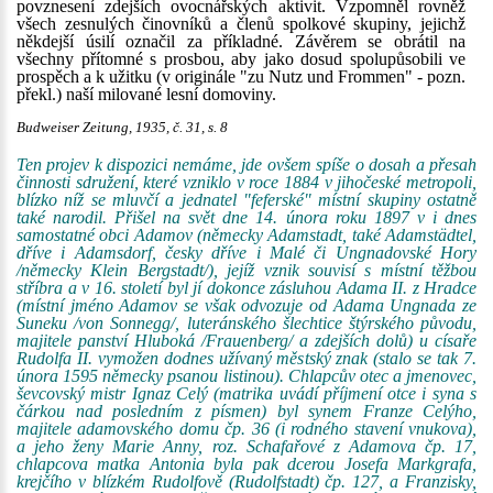
povznesení zdejších ovocnářských aktivit. Vzpomněl rovněž
všech zesnulých činovníků a členů spolkové skupiny, jejichž
někdejší úsilí označil za příkladné. Závěrem se obrátil na
všechny přítomné s prosbou, aby jako dosud spolupůsobili ve
prospěch a k užitku (v originále "zu Nutz und Frommen" - pozn.
překl.) naší milované lesní domoviny.
Budweiser Zeitung, 1935, č. 31, s. 8
Ten projev k dispozici nemáme, jde ovšem spíše o dosah a přesah
činnosti sdružení, které vzniklo v roce 1884 v jihočeské metropoli,
blízko níž se mluvčí a jednatel "feferské" místní skupiny ostatně
také narodil. Přišel na svět dne 14. února roku 1897 v i dnes
samostatné obci Adamov (německy Adamstadt, také Adamstädtel,
dříve i Adamsdorf, česky dříve i Malé či Ungnadovské Hory
/německy Klein Bergstadt/), jejíž vznik souvisí s místní těžbou
stříbra a v 16. století byl jí dokonce zásluhou Adama II. z Hradce
(místní jméno Adamov se však odvozuje od Adama Ungnada ze
Suneku /von Sonnegg/, luteránského šlechtice štýrského původu,
majitele panství Hluboká /Frauenberg/ a zdejších dolů) u císaře
Rudolfa II. vymožen dodnes užívaný městský znak (stalo se tak 7.
února 1595 německy psanou listinou). Chlapcův otec a jmenovec,
ševcovský mistr Ignaz Celý (matrika uvádí příjmení otce i syna s
čárkou nad posledním z písmen) byl synem Franze Celýho,
majitele adamovského domu čp. 36 (i rodného stavení vnukova),
a jeho ženy Marie Anny, roz. Schafařové z Adamova čp. 17,
chlapcova matka Antonia byla pak dcerou Josefa Markgrafa,
krejčího v blízkém Rudolfově (Rudolfstadt) čp. 127, a Franzisky,