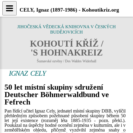
CELY, Ignaz (1897-1986) - Kohoutikriz.org
JIHOČESKÁ VĚDECKÁ KNIHOVNA V ČESKÝCH
BUDĚJOVICÍCH
KOHOUTÍ KŘÍŽ /
'S HOHNAKREIZ
Šumavské ozvěny / Des Waldes Widerhall
IGNAZ CELY
50 let místní skupiny sdružení
Deutscher Böhmerwaldbund ve
Fefrech
Pan řídící učitel Ignaz Cely, jednatel místní skupiny DBB, vylíčil
přehledným způsobem požehnané působení skupiny během 50
let její existence (rozuměj léta 1885-1935 - pozn. překl.).
Poukázal na úspěchy hodné ocenění zejména v kulturním, ale i v
zemědělském ohledu, přičemž vyzdvihl zejména snahy o