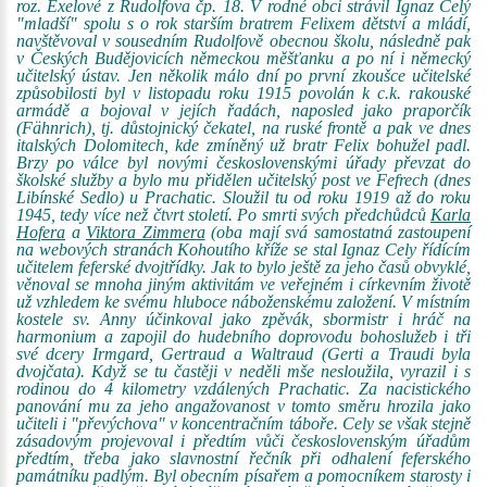
roz. Exelové z Rudolfova čp. 18. V rodné obci strávil Ignaz Celý
"mladší" spolu s o rok starším bratrem Felixem dětství a mládí,
navštěvoval v sousedním Rudolfově obecnou školu, následně pak
v Českých Budějovicích německou měšťanku a po ní i německý
učitelský ústav. Jen několik málo dní po první zkoušce učitelské
způsobilosti byl v listopadu roku 1915 povolán k c.k. rakouské
armádě a bojoval v jejích řadách, naposled jako praporčík
(Fähnrich), tj. důstojnický čekatel, na ruské frontě a pak ve dnes
italských Dolomitech, kde zmíněný už bratr Felix bohužel padl.
Brzy po válce byl novými československými úřady převzat do
školské služby a bylo mu přidělen učitelský post ve Fefrech (dnes
Libínské Sedlo) u Prachatic. Sloužil tu od roku 1919 až do roku
1945, tedy více než čtvrt století. Po smrti svých předchůdců
Karla
Hofera
a
Viktora Zimmera
(oba mají svá samostatná zastoupení
na webových stranách Kohoutího kříže se stal Ignaz Cely řídícím
učitelem feferské dvojtřídky. Jak to bylo ještě za jeho časů obvyklé,
věnoval se mnoha jiným aktivitám ve veřejném i církevním životě
už vzhledem ke svému hluboce náboženskému založení. V místním
kostele sv. Anny účinkoval jako zpěvák, sbormistr i hráč na
harmonium a zapojil do hudebního doprovodu bohoslužeb i tři
své dcery Irmgard, Gertraud a Waltraud (Gerti a Traudi byla
dvojčata). Když se tu častěji v neděli mše nesloužila, vyrazil i s
rodinou do 4 kilometry vzdálených Prachatic. Za nacistického
panování mu za jeho angažovanost v tomto směru hrozila jako
učiteli i "převýchova" v koncentračním táboře. Cely se však stejně
zásadovým projevoval i předtím vůči československým úřadům
předtím, třeba jako slavnostní řečník při odhalení feferského
památníku padlým. Byl obecním písařem a pomocníkem starosty i