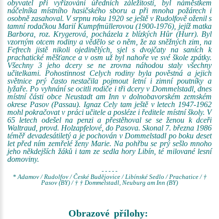
obyvatel při vyřizování úředních záležitostí, byl náměstkem
náčelníka místního hasičského sboru a při mnoha požárech i
osobně zasahoval. V srpnu roku 1920 se ještě v Rudolfově oženil s
tamní rodačkou Marií Kumpfmüllerovou (1900-1976), jejíž matka
Barbora, roz. Krygerová, pocházela z blízkých Hůr (Hurr). Byl
vzorným otcem rodiny a vědělo se o něm, že za sněžných zim, na
Fefrech jistě nikoli ojedinělých, sjel s dvojčaty na saních k
prachatické měšťance a v osm už byl nahoře ve své škole zpátky.
Všechny 3 jeho dcery se ne zrovna náhodou staly všechny
učitelkami. Pohostinnost Celych rodiny byla pověstná a jejich
světnice prý často nestačila pojmout letní i zimní poutníky a
lyžaře. Po vyhnání se ocitli rodiče i tři dcery v Dommelstadl, dnes
místní části obce Neustadt am Inn v dolnobavorském zemském
okrese Pasov (Passau). Ignaz Cely tam ještě v letech 1947-1962
mohl pokračovat v práci učitele a posléze i ředitele místní školy. V
65 letech odešel na penzi a přestěhoval se se ženou k dceři
Waltraud, provd. Holzapfelové, do Pasova. Skonal 7. března 1986
téměř devadesátiletý a je pochován v Dommelstadl po boku deset
let před ním zemřelé ženy Marie. Na pohřbu se prý sešlo mnoho
jeho někdejších žáků i tam ze sedla hory Libín, té milované lesní
domoviny.
- - - - -
* Adamov / Rudolfov / České Budějovice / Libínské Sedlo / Prachatice / †
Pasov (BY) / † † Dommelstadl, Neuburg am Inn (BY)
Obrazové přílohy: