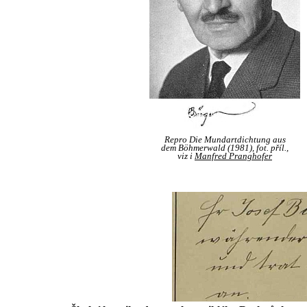
Repro Die Mundartdichtung aus
dem Böhmerwald (1981), fot. příl.,
viz i
Manfred Pranghofer