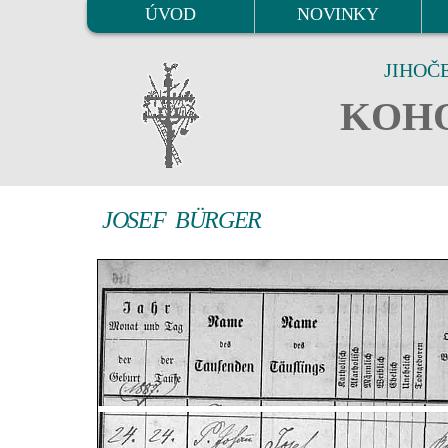
ÚVOD
NOVINKY
JIHOČ
KOHO
JOSEF BÜRGER