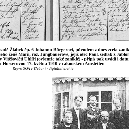
sadě Žlábek čp. 6 Johannu Bürgerovi, původem z dnes zcela zani
eho ženě Marii, roz. Jungbauerové, jejíž otec Paul, sedlák z Jabl
y Vitěšovičtí Uhlíři (ovšemže také zaniklé) - přípis pak uvádí i da
u Husserovou 17. května 1910 v rakouském Amstetten
Repro SOA v Třeboni -
digitální archiv