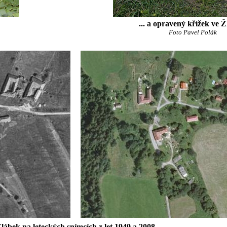
... a opravený křížek ve 
Foto Pavel Polák
lábek na leteckých snímcích z let 1949 a 2008