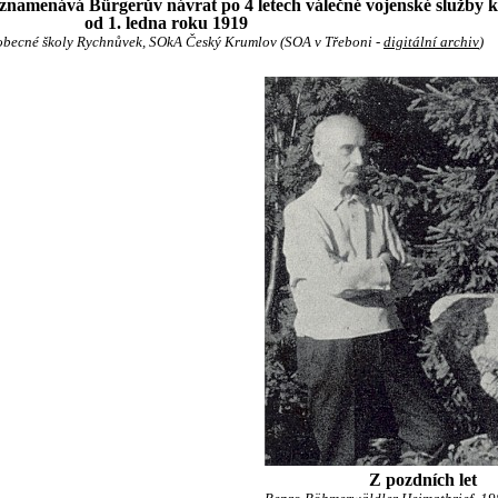
znamenává Bürgerův návrat po 4 letech válečné vojenské služby k
od 1. ledna roku 1919
becné školy Rychnůvek, SOkA Český Krumlov (SOA v Třeboni -
digitální archiv
)
Z pozdních let