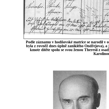
Podle záznamu v hodňovské matrice se narodil v o
byla z rovněž dnes úplně zaniklého Ondřejova), a j
kmotr dítěte spolu se svou ženou Theresií z osad
Karolino