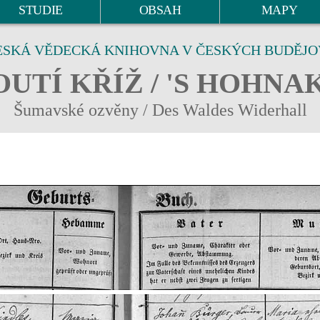
STUDIE
OBSAH
MAPY
ESKÁ VĚDECKÁ KNIHOVNA V ČESKÝCH BUDĚJO
UTÍ KŘÍŽ / 'S HOHNA
Šumavské ozvěny / Des Waldes Widerhall