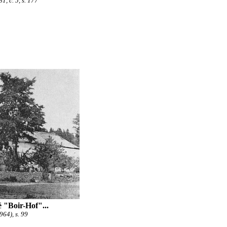
, č. 5, s. 177
 "Boir-Hof"...
64), s. 99