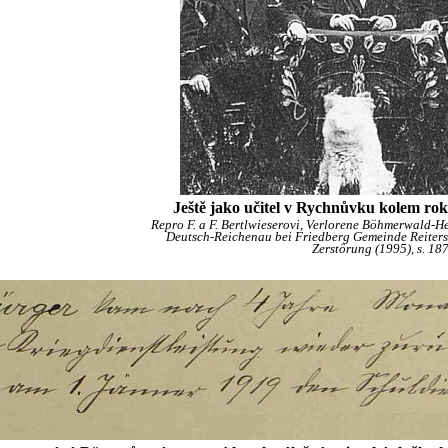
Ještě jako učitel v Rychnůvku kolem rok
Repro F. a F. Bertlwieserovi, Verlorene Böhmerwald-H
Deutsch-Reichenau bei Friedberg Gemeinde Reitersc
Zerstörung (1995), s. 18