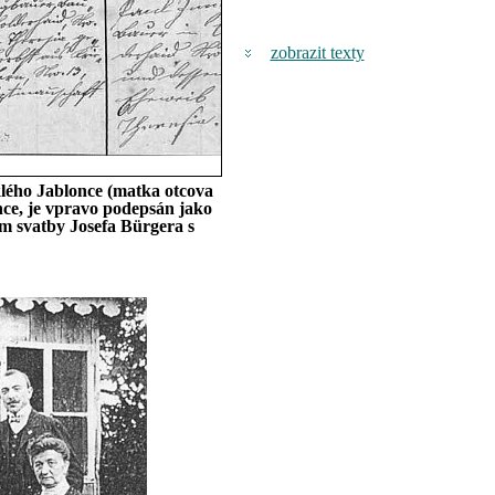
zobrazit texty
klého Jablonce (matka otcova
once, je vpravo podepsán jako
tum svatby Josefa Bürgera s