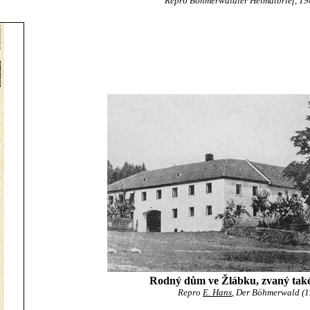
Repro Böhmerwäldler Heimatbrief, 1981
Rodný dům ve Žlábku, zvaný také
Repro
E. Hans
, Der Böhmerwald (19