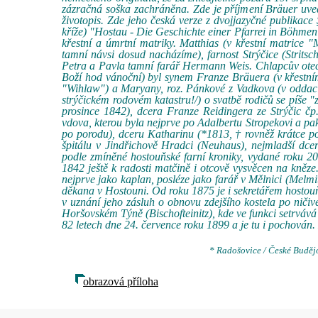
zázračná soška zachráněna. Zde je příjmení Bräuer uved
životopis. Zde jeho česká verze z dvojjazyčné publikace
kříže) "Hostau - Die Geschichte einer Pfarrei in Böhmen 
křestní a úmrtní matriky. Matthias (v křestní matrice 
tamní návsi dosud nacházíme), farnost Strýčice (Stritsch
Petra a Pavla tamní farář Hermann Weis. Chlapcův otec
Boží hod vánoční) byl synem Franze Bräuera (v křestní
"Wihlaw") a Maryany, roz. Pánkové z Vadkova (v oddací
strýčickém rodovém katastru!/) o svatbě rodičů se píše 
prosince 1842), dcera Franze Reidingera ze Strýčic čp. 
vdova, kterou byla nejprve po Adalbertu Stropekovi a pa
po porodu), dceru Katharinu (*1813, † rovněž krátce p
špitálu v Jindřichově Hradci (Neuhaus), nejmladší dce
podle zmíněné hostouňské farní kroniky, vydané roku 2
1842 ještě k radosti matčině i otcově vysvěcen na kněz
nejprve jako kaplan, posléze jako farář v Mělnici (Melmi
děkana v Hostouni. Od roku 1875 je i sekretářem hosto
v uznání jeho zásluh o obnovu zdejšího kostela po nič
Horšovském Týně (Bischofteinitz), kde ve funkci setrváv
82 letech dne 24. července roku 1899 a je tu i pochová
* Radošovice / České Budějov
obrazová příloha