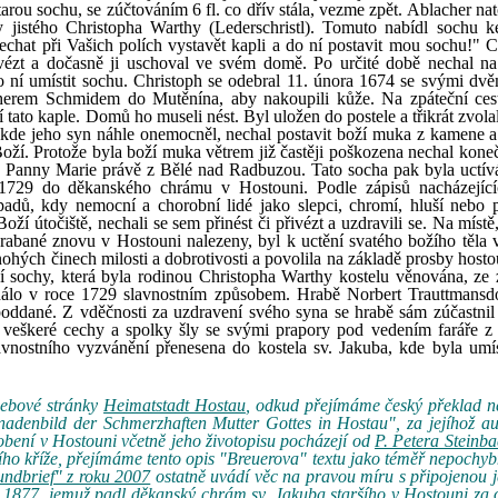
starou sochu, se zúčtováním 6 fl. co dřív stála, vezme zpět. Ablacher na
 jistého Christopha Warthy (Lederschristl). Tomuto nabídl sochu k
echat při Vašich polích vystavět kapli a do ní postavit mou sochu!" C
ovézt a dočasně ji uschoval ve svém domě. Po určité době nechal na
o ní umístit sochu. Christoph se odebral 11. února 1674 se svými dv
em Schmidem do Mutěnína, aby nakoupili kůže. Na zpáteční cest
í tato kaple. Domů ho museli nést. Byl uložen do postele a třikrát zvola
 kde jeho syn náhle onemocněl, nechal postavit boží muka z kamene a
ží. Protože byla boží muka větrem již častěji poškozena nechal kone
chu Panny Marie právě z Bělé nad Radbuzou. Tato socha pak byla uctív
 1729 do děkanského chrámu v Hostouni. Podle zápisů nacházejíc
adů, kdy nemocní a chorobní lidé jako slepci, chromí, hluší nebo p
oží útočiště, nechali se sem přinést či přivézt a uzdravili se. Na místě
zahrabané znovu v Hostouni nalezeny, byl k uctění svatého božího těla 
nohých činech milosti a dobrotivosti a povolila na základě prosby host
í sochy, která byla rodinou Christopha Warthy kostelu věnována, ze
dálo v roce 1729 slavnostním způsobem. Hrabě Norbert Trauttmansd
poddané. Z vděčnosti za uzdravení svého syna se hrabě sám zúčastnil 
 veškeré cechy a spolky šly se svými prapory pod vedením faráře z
avnostního vyzvánění přenesena do kostela sv. Jakuba, kde byla umí
webové stránky
Heimatstadt Hostau
, odkud přejímáme český překlad 
nadenbild der Schmerzhaften Mutter Gottes in Hostau", za jejíhož au
ení v Hostouni včetně jeho životopisu pocházejí od
P. Petera Steinb
ho kříže, přejímáme tento opis "Breuerova" textu jako téměř nepochy
undbrief" z roku 2007
ostatně uvádí věc na pravou míru s připojenou j
a 1877, jemuž padl děkanský chrám sv. Jakuba staršího v Hostouni za 