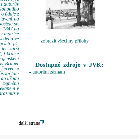
 i autorův
Kohoutího
 o údaje z
stavení na
ostele sv.
ce 1847 na
(v matrice
vedeno ve
zobrazit všechny přílohy
icích. †4.
let starší
, † krátce
vojenském
as Bräuer
Dostupné zdroje v JVK:
. července
autoritní záznam
působí tam
r do úřadu
ě, zejména
iděkanem v
marasmus v
další strana