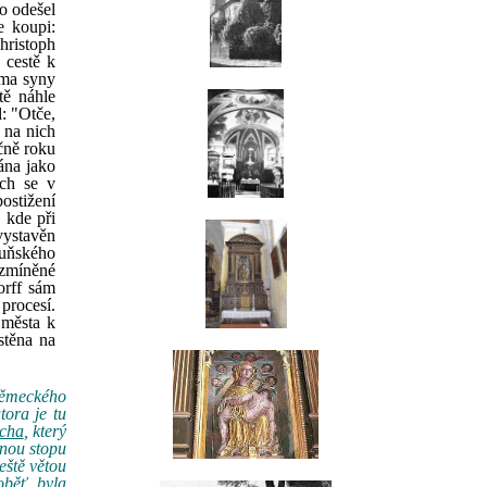
to odešel
e koupi:
hristoph
 cestě k
ěma syny
ě náhle
l: "Otče,
 na nich
čně roku
ána jako
ích se v
ostižení
, kde při
vystavěn
ouňského
 zmíněné
orff sám
procesí.
 města k
stěna na
německého
tora je tu
acha
, který
bnou stopu
eště větou
oběť, byla