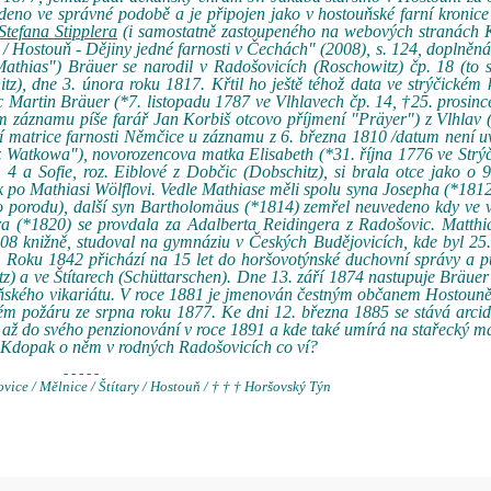
eno ve správné podobě a je připojen jako v hostouňské farní kronice
Stefana Stipplera
(i samostatně zastoupeného na webových stranách 
/ Hostouň - Dějiny jedné farnosti v Čechách" (2008), s. 124, doplněná
"Mathias") Bräuer se narodil v Radošovicích (Roschowitz) čp. 18 (to 
itz), dne 3. února roku 1817. Křtil ho ještě téhož data ve strýčickém k
 Martin Bräuer (*7. listopadu 1787 ve Vlhlavech čp. 14, †25. prosin
m záznamu píše farář Jan Korbiš otcovo příjmení "Präyer") z Vlhlav 
 matrice farnosti Němčice u záznamu z 6. března 1810 /datum není u
"z Watkowa"), novorozencova matka Elisabeth (*31. října 1776 ve Strýč
4 a Sofie, roz. Eiblové z Dobčic (Dobschitz), si brala otce jako o 9 
k po Mathiasi Wölflovi. Vedle Mathiase měli spolu syna Josepha (*1812
o porodu), další syn Bartholomäus (*1814) zemřel neuvedeno kdy ve 
ra (*1820) se provdala za Adalberta Reidingera z Radošovic. Matthi
008 knižně, studoval na gymnáziu v Českých Budějovicích, kde byl 25
e. Roku 1842 přichází na 15 let do horšovotýnské duchovní správy a 
tz) a ve Štítarech (Schüttarschen). Dne 13. září 1874 nastupuje Bräue
uňského vikariátu. V roce 1881 je jmenován čestným občanem Hostoun
ivém požáru ze srpna roku 1877. Ke dni 12. března 1885 se stává arc
á až do svého penzionování v roce 1891 a kde také umírá na stařecký 
n. Kdopak o něm v rodných Radošovicích co ví?
- - - - -
ice / Mělnice / Štítary / Hostouň / † † † Horšovský Týn