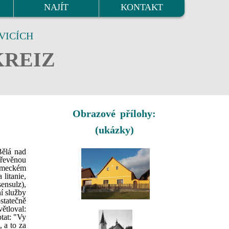
NAJÍT
KONTAKT
VICÍCH
KREIZ
Obrazové přílohy:
(ukázky)
Bělá nad
dřevěnou
německém
litanie,
ensulz),
í služby
ostatečně
ětloval:
ptat: "Vy
 a to za