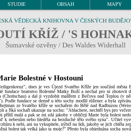
STUDIE
OBSAH
MAPY
ESKÁ VĚDECKÁ KNIHOVNA V ČESKÝCH BUDĚJO
UTÍ KŘÍŽ / 'S HOHNA
Šumavské ozvěny / Des Waldes Widerhall
Marie Bolestné v Hostouni
iligenkreuz", dnes je ves Újezd Svatého Kříže jen součástí města 
té fundace bratrstvo Bolestné Matky Boží a nechal pro ni zhotovit 
 (Chotischau) a dal ji vyzdobit malířem z Bečova nad Teplou (v 
"). Podle fundace se denně u této sochy modlil růženec a byla zpívána 
 hejtman ze Svatého kříže se sochařem do Bělé nad Radbuzou (Weiss
i a říká sochaři ukazuje na sochu: "Ablachere, nechtěl bys pro večern
mi příliš malá a pak se mi zdá jakoby v obličeji Marie byla bolest ned
ud' k nebesům nebo hleděla na bezduché tělo svého syna". Učitel vysv
zhůru k nebi, ani na vykupitele, nýbrž na lidi, jakoby se jich chtěla ze
ožná bolest tak velká jako ta moje?" Přesto byla objednána socha nová,