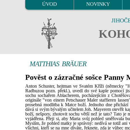
ÚVOD
NOVINKY
JIHOČ
KOHO
MATTHIAS BRÄUER
Pověst o zázračné sošce Panny 
Anton Schuster, hejtman ve Svatém Kříži (německy "He
Radbuzou pozn. překl.), uvedl do své kaple pomocí jis
sochu sochařem Ablacherem, pocházejícím z Chotěšova
originále "von einem Petschauer Maler staffieren lassen
prosebná modlitba k Matce boží. Jednoho dne přichází
dává si svým bývalým učitelem Joh. Mayerem otevřít kapl
boží, nešpory, zhotovit sochu větší než je tato? Tato je 
vyjádřena. Přeji si, aby Maria svůj pohled směřovala b
Myslím, že pohled matky je správný: nedívá se totiž ani v
všichni, kteří se na mne díváte, řeknete, zda je vůbec m