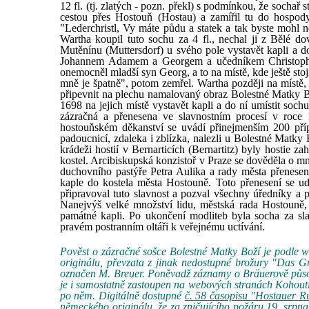
12 fl. (tj. zlatých - pozn. překl) s podmínkou, že sochař 
cestou přes Hostouň (Hostau) a zamířil tu do hospody
"Lederchristl, Vy máte půdu a statek a tak byste mohl n
Wartha koupil tuto sochu za 4 fl., nechal ji z Bělé d
Mutěnínu (Muttersdorf) u svého pole vystavět kapli a d
Johannem Adamem a Georgem a učedníkem Christopher
onemocněl mladší syn Georg, a to na místě, kde ještě stoj
mně je špatně", potom zemřel. Wartha později na místě,
připevnit na plechu namalovaný obraz Bolestné Matky Bo
1698 na jejich místě vystavět kapli a do ní umístit so
zázračná a přenesena ve slavnostním procesí v roce
hostouňském děkanství se uvádí přinejmenším 200 příp
padoucnicí, zdaleka i zblízka, nalezli u Bolestné Matky B
krádeži hostií v Bernarticích (Bernartitz) byly hostie 
kostel. Arcibiskupská konzistoř v Praze se dověděla o m
duchovního pastýře Petra Aulika a rady města přenesen
kaple do kostela města Hostouně. Toto přenesení se u
připravoval tuto slavnost a pozval všechny úředníky a 
Nanejvýš velké množství lidu, městská rada Hostouně,
památné kapli. Po ukončení modliteb byla socha za sl
pravém postranním oltáři k veřejnému uctívání.
Pověst o zázračné sošce Bolestné Matky Boží je podle 
originálu, převzata z jinak nedostupné brožury "Das G
označen M. Breuer. Poněvadž záznamy o Bräuerově působ
je i samostatně zastoupen na webových stranách Kohoutí
po něm. Digitálně dostupné
č. 58 časopisu "Hostauer R
německého originálu, že za zničujícího požáru 19. srpn