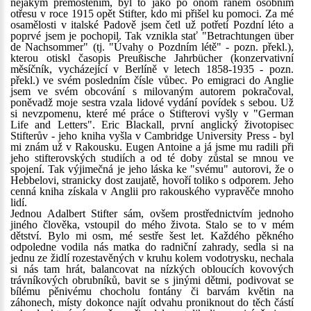
nějakým přemostěním, byl to jako po onom raném osobním
otřesu v roce 1915 opět Stifter, kdo mi přišel ku pomoci. Za mé
osamělosti v italské Padově jsem četl už potřetí Pozdní léto a
poprvé jsem je pochopil. Tak vznikla stať "Betrachtungen über
de Nachsommer" (tj. "Úvahy o Pozdním létě" - pozn. překl.),
kterou otiskl časopis Preußische Jahrbücher (konzervativní
měsíčník, vycházející v Berlíně v letech 1858-1935 - pozn.
překl.) ve svém posledním čísle vůbec. Po emigraci do Anglie
jsem ve svém obcování s milovaným autorem pokračoval,
poněvadž moje sestra vzala lidové vydání povídek s sebou. Už
si nevzpomenu, které mé práce o Stifterovi vyšly v "German
Life and Letters". Eric Blackall, první anglický životopisec
Stifterův - jeho kniha vyšla v Cambridge University Press - byl
mi znám už v Rakousku. Eugen Antoine a já jsme mu radili při
jeho stifterovských studiích a od té doby zůstal se mnou ve
spojení. Tak výjimečná je jeho láska ke "svému" autorovi, že o
Hebbelovi, stranicky dost zaujatě, hovoří toliko s odporem. Jeho
cenná kniha získala v Anglii pro rakouského vypravěče mnoho
lidí.
Jednou Adalbert Stifter sám, ovšem prostřednictvím jednoho
jiného člověka, vstoupil do mého života. Stalo se to v mém
dětství. Bylo mi osm, mé sestře šest let. Každého pěkného
odpoledne vodila nás matka do radniční zahrady, sedla si na
jednu ze židlí rozestavěných v kruhu kolem vodotrysku, nechala
si nás tam hrát, balancovat na nízkých obloucích kovových
trávníkových obrubníků, bavit se s jinými dětmi, podivovat se
bílému pěnivému chocholu fontány či barvám květin na
záhonech, místy dokonce najít odvahu proniknout do těch částí