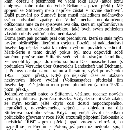
knih, obrazů a písemností ve Vídni roku 1939 (autor textu
emigroval toho roku do Velké Británie - pozn. překl.). Mé
spojení se Stifterem mělo napříště zůstat v rovině duchovní.
Další putování po Šumavě jsem musil následkem naléhavého
svého odvolání zpátky do Vídně nechat nedokončeno;
odškodnila mne za ně spisovatelova díla, která mi zpřítomňovala
svou krajinu s takovou hloubkou, jaké bych svým pohledem
vlastním nikdy vnitřně nabýt nedokázal.
Doma jsem pak pomalu psal onu předmluvu, která se stala mým
prvým obšírnějším literárním esejem. Později si nakladatelství
Inselverlag nějaký kratší k malému výboru povídek v edici 4-
Mark-Serie a tento druhý pokus byl mou odpovědí sobě
samému, proč se nám Stifterův svět jeví tak krásným. Je mi líto,
že nemohl být pojat do mého souboru Das musische Land (s
podtitulem Versuche über Österreichs Landschaft und Dichtung,
tj. Pokusy o rakouskou krajinu a literaturu, vyšel poprvé roku
1952 - pozn. překl.). Když po nějakém čase se ukázalo
nezbytným lidové vydání (Volksausgabe) předeslal jim
Inselverlag ještě jednou mou první předmluvu (z roku 1920 -
pozn. překl.).
Jednotlivé menší práce o Stifterovi, většinou recenze nových
vydání, publikoval jsem časopisecky. Vždycky se mi však zdálo,
že mým textům ještě chybí cosi dosud nepochopeného,
neprožitého, nevysloveného, zejména s ohledem na díla
Stifterova pozdního věku. Když můj vnější život následkem
politického převratu v roce 1938 (rozuměj připojení Rakouska k
nacistické "Říši" - pozn. překl.) upadl znovu v ohrožení, ba
rozpadl se na Předtím a Potom, jež jsem už nedoufal spojit