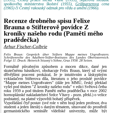
spolkového ministerstva školství (1955),
Grillparzerova
cena
(1965) či Čestný rakouský odznak pro vědu a umění (1966).
Recenze drobného spisu Felixe
Brauna o Stifterově povídce Z
kroniky našeho rodu (Paměti mého
pradědečka)
Arhur Fischer-Colbrie
Felix Braun: Gespräch über Stifters Mappe meines Urgroßvaters.
Schriftenreihe des Adalbert-Stifter-Institutes des Landes Oberösterreich.
Folge 11. Druck: Heinrich Stiasny's Söhne, Graz 1958. 28 Seiten.
Formálně půvabným způsobem a mocen dikce, dané jen
skutečnému básníkovi, obohacuje Felix Braun, který už svými
dřívějšími pracemi prokázal, že je intuitivním a láskyplným
vykladačem Stifterova díla, literaturu o jeho proslulé povídce
"Mappe meines Urgroßvaters" (dále jen MMU, český překlad
vyšel pod titulem "Z kroniky našeho rodu" v edici Světová četba
roku 1959 a pod titulem Paměti mého pradědečka v roce 2002
hornoplánské nakladatelství Srdce Vltavy - pozn. překl.) o velice
podstatný, na platné výpovědi bohatý příspěvek.
Vypořádání čtyř postav (své role v něm hrají jeden profesor, dva
studenti a jeden literát) s daným tématem, situované do prostředí
germanistického semináře vídeňské univerzity, může být