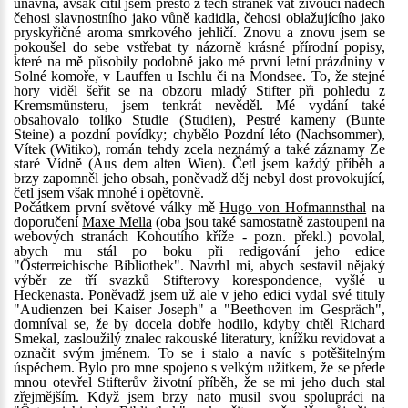
únavná, avšak cítil jsem přesto z těch stránek vát živoucí nádech
čehosi slavnostního jako vůně kadidla, čehosi oblažujícího jako
pryskyřičné aroma smrkového jehličí. Znovu a znovu jsem se
pokoušel do sebe vstřebat ty názorně krásné přírodní popisy,
které na mě působily podobně jako mé první letní prázdniny v
Solné komoře, v Lauffen u Ischlu či na Mondsee. To, že stejné
hory viděl šeřit se na obzoru mladý Stifter při pohledu z
Kremsmünsteru, jsem tenkrát nevěděl. Mé vydání také
obsahovalo toliko Studie (Studien), Pestré kameny (Bunte
Steine) a pozdní povídky; chybělo Pozdní léto (Nachsommer),
Vítek (Witiko), román tehdy zcela neznámý a také záznamy Ze
staré Vídně (Aus dem alten Wien). Četl jsem každý příběh a
brzy zapomněl jeho obsah, poněvadž děj nebyl dost provokující,
četl jsem však mnohé i opětovně.
Počátkem první světové války mě
Hugo von Hofmannsthal
na
doporučení
Maxe Mella
(oba jsou také samostatně zastoupeni na
webových stranách Kohoutího kříže - pozn. překl.) povolal,
abych mu stál po boku při redigování jeho edice
"Österreichische Bibliothek". Navrhl mi, abych sestavil nějaký
výběr ze tří svazků Stifterovy korespondence, vyšlé u
Heckenasta. Poněvadž jsem už ale v jeho edici vydal své tituly
"Audienzen bei Kaiser Joseph" a "Beethoven im Gespräch",
domníval se, že by docela dobře hodilo, kdyby chtěl Richard
Smekal, zasloužilý znalec rakouské literatury, knížku revidovat a
označit svým jménem. To se i stalo a navíc s potěšitelným
úspěchem. Bylo pro mne spojeno s velkým užitkem, že se přede
mnou otevřel Stifterův životní příběh, že se mi jeho duch stal
zřejmějším. Když jsem brzy nato musil svou spolupráci na