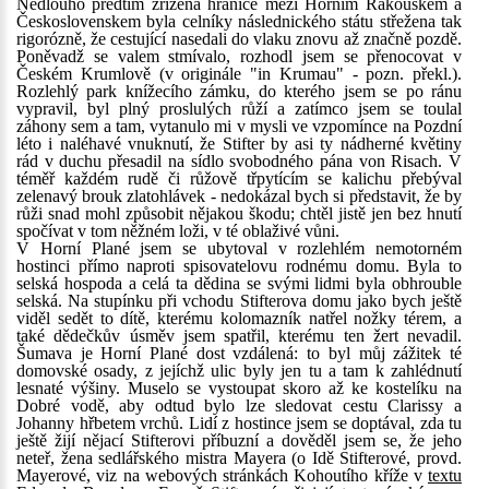
Nedlouho předtím zřízená hranice mezi Horním Rakouskem a
Československem byla celníky následnického státu střežena tak
rigorózně, že cestující nasedali do vlaku znovu až značně pozdě.
Poněvadž se valem stmívalo, rozhodl jsem se přenocovat v
Českém Krumlově (v originále "in Krumau" - pozn. překl.).
Rozlehlý park knížecího zámku, do kterého jsem se po ránu
vypravil, byl plný proslulých růží a zatímco jsem se toulal
záhony sem a tam, vytanulo mi v mysli ve vzpomínce na Pozdní
léto i naléhavé vnuknutí, že Stifter by asi ty nádherné květiny
rád v duchu přesadil na sídlo svobodného pána von Risach. V
téměř každém rudě či růžově třpytícím se kalichu přebýval
zelenavý brouk zlatohlávek - nedokázal bych si představit, že by
růži snad mohl způsobit nějakou škodu; chtěl jistě jen bez hnutí
spočívat v tom něžném loži, v té oblaživé vůni.
V Horní Plané jsem se ubytoval v rozlehlém nemotorném
hostinci přímo naproti spisovatelovu rodnému domu. Byla to
selská hospoda a celá ta dědina se svými lidmi byla obhrouble
selská. Na stupínku při vchodu Stifterova domu jako bych ještě
viděl sedět to dítě, kterému kolomazník natřel nožky térem, a
také dědečkův úsměv jsem spatřil, kterému ten žert nevadil.
Šumava je Horní Plané dost vzdálená: to byl můj zážitek té
domovské osady, z jejíchž ulic byly jen tu a tam k zahlédnutí
lesnaté výšiny. Muselo se vystoupat skoro až ke kostelíku na
Dobré vodě, aby odtud bylo lze sledovat cestu Clarissy a
Johanny hřbetem vrchů. Lidí z hostince jsem se doptával, zda tu
ještě žijí nějací Stifterovi příbuzní a dověděl jsem se, že jeho
neteř, žena sedlářského mistra Mayera (o Idě Stifterové, provd.
Mayerové, viz na webových stránkách Kohoutího kříže v
textu