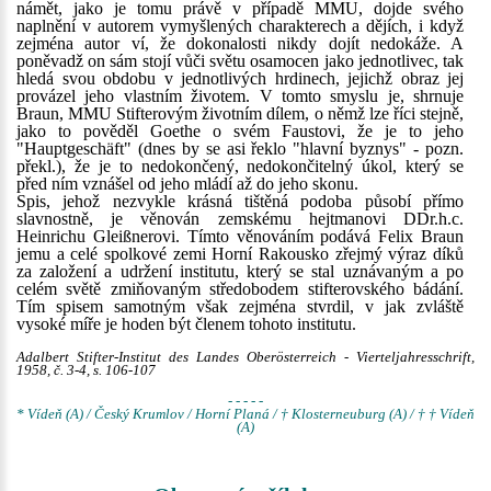
námět, jako je tomu právě v případě MMU, dojde svého
naplnění v autorem vymyšlených charakterech a dějích, i když
zejména autor ví, že dokonalosti nikdy dojít nedokáže. A
poněvadž on sám stojí vůči světu osamocen jako jednotlivec, tak
hledá svou obdobu v jednotlivých hrdinech, jejichž obraz jej
provázel jeho vlastním životem. V tomto smyslu je, shrnuje
Braun, MMU Stifterovým životním dílem, o němž lze říci stejně,
jako to pověděl Goethe o svém Faustovi, že je to jeho
"Hauptgeschäft" (dnes by se asi řeklo "hlavní byznys" - pozn.
překl.), že je to nedokončený, nedokončitelný úkol, který se
před ním vznášel od jeho mládí až do jeho skonu.
Spis, jehož nezvykle krásná tištěná podoba působí přímo
slavnostně, je věnován zemskému hejtmanovi DDr.h.c.
Heinrichu Gleißnerovi. Tímto věnováním podává Felix Braun
jemu a celé spolkové zemi Horní Rakousko zřejmý výraz díků
za založení a udržení institutu, který se stal uznávaným a po
celém světě zmiňovaným středobodem stifterovského bádání.
Tím spisem samotným však zejména stvrdil, v jak zvláště
vysoké míře je hoden být členem tohoto institutu.
Adalbert Stifter-Institut des Landes Oberösterreich - Vierteljahresschrift,
1958, č. 3-4, s. 106-107
- - - - -
* Vídeň (A) / Český Krumlov / Horní Planá / † Klosterneuburg (A) / † † Vídeň
(A)