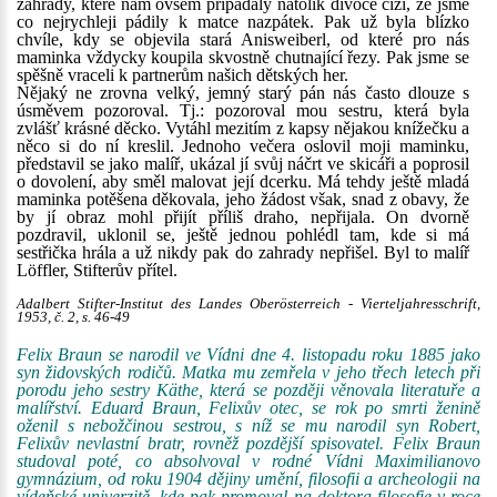
zahrady, které nám ovšem připadaly natolik divoce cizí, že jsme
co nejrychleji pádily k matce nazpátek. Pak už byla blízko
chvíle, kdy se objevila stará Anisweiberl, od které pro nás
maminka vždycky koupila skvostně chutnající řezy. Pak jsme se
spěšně vraceli k partnerům našich dětských her.
Nějaký ne zrovna velký, jemný starý pán nás často dlouze s
úsměvem pozoroval. Tj.: pozoroval mou sestru, která byla
zvlášť krásné děcko. Vytáhl mezitím z kapsy nějakou knížečku a
něco si do ní kreslil. Jednoho večera oslovil moji maminku,
představil se jako malíř, ukázal jí svůj náčrt ve skicáři a poprosil
o dovolení, aby směl malovat její dcerku. Má tehdy ještě mladá
maminka potěšena děkovala, jeho žádost však, snad z obavy, že
by jí obraz mohl přijít příliš draho, nepřijala. On dvorně
pozdravil, uklonil se, ještě jednou pohlédl tam, kde si má
sestřička hrála a už nikdy pak do zahrady nepřišel. Byl to malíř
Löffler, Stifterův přítel.
Adalbert Stifter-Institut des Landes Oberösterreich - Vierteljahresschrift,
1953, č. 2, s. 46-49
Felix Braun se narodil ve Vídni dne 4. listopadu roku 1885 jako
syn židovských rodičů. Matka mu zemřela v jeho třech letech při
porodu jeho sestry Käthe, která se později věnovala literatuře a
malířství. Eduard Braun, Felixův otec, se rok po smrti ženině
oženil s nebožčinou sestrou, s níž se mu narodil syn Robert,
Felixův nevlastní bratr, rovněž pozdější spisovatel. Felix Braun
studoval poté, co absolvoval v rodné Vídni Maximilianovo
gymnázium, od roku 1904 dějiny umění, filosofii a archeologii na
vídeňské univerzitě, kde pak promoval na doktora filosofie v roce