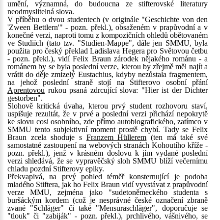
umění, významná, do budoucna ze stifterovské literatury
neodmyslitelná slova.
V příběhu o dvou studentech (v originále "Geschichte von den
'Zween Bettlern'" - pozn. překl.), obsaženém v prapůvodní a v
konečné verzi, naproti tomu z kompozičních ohledů obětovaném
ve Studiích (tato tzv. "Studien-Mappe", dále jen SMMU, byla
použita pro český překlad Ladislava Hegera pro Světovou četbu
- pozn. překl.), vidí Felix Braun zárodek nějakého románu - a
románem by se byla poslední verze, kterou by zřejmě měl najít a
vrátit do děje zmizelý Eustachius, kdyby nezůstala fragmentem,
na jehož poslední straně stojí na Stifterovo osobní přání
Aprentovou
rukou psaná zdrcující slova: "Hier ist der Dichter
gestorben".
Slohově kritická úvaha, kterou prvý student rozhovoru staví,
uspišuje rezultát, že v prvé a poslední verzi přichází nepokrytě
ke slovu cosi osobního, zde přímo autobiografického, zatímco v
SMMU tento subjektivní moment prostě chybí. Tady se Felix
Braun zcela shoduje s
Franzem Hüllerem
(ten má také své
samostatné zastoupení na webových stranách Kohoutího kříže -
pozn. překl.), jenž v krásném doslovu k jím vydané poslední
verzi shledává, že se vypravěčský sloh SMMU blíží večernímu
chladu pozdní Stifterovy epiky.
Překvapivá, na prvý pohled téměř konsternující je podoba
mladého Stiftera, jak ho Felix Braun vidí vyvstávat z prapůvodní
verze MMU, zejména jako "sudetoněmeckého studenta s
buršáckým kordem (což je nesprávné české označení zbraně
zvané "Schläger" či také "Mensuraschläger", doporučuje se
"tlouk" či "zabiják" - pozn. překl.), prchlivého, vášnivého, se