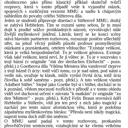
ohodnoceno jako přímo klasický příklad skutečně tvůrčí
rozpravy, která v tomto případě vede k vyjasnění otázek,
spojených s rozličnými verzemi MMU a nadto k chápavým
náhledům do povahy celého Stifterova díla.
Jeden ze studentů připravuje disertaci o Stifterově MMU, druhý
se zabývá Hebbelem. Tím se rozumí samo sebou, že tu musí
dojít k prudké srážce protikladných názorů, vyvolávající stále
živější myšlenkové jiskření. Literát, který se ke konci scény
stává hlavním partnerem rozhovoru, rozsuzuje posléze ušlechtilý
střet, na jehož věcný průběh působí profesor promyšlenými
otázkami a poznámkami, ortelem vědoucího: "Existuje velikost,
která je velká bezpodmínečně. To je velikost géniova. Existuje
však také velikost, která neví, že jí vůbec je. To je v souzvuku s
trojí bázní (v originále "mit der dreifachen Ehrfurcht" - pozn.
překl.) z Goetheova díla 'Viléma Meistera léta vandrovní' (teprve
z trojí bázně či úcty: totiž vůči tomu, co je nad námi, pod námi a
vedle nás, uvažuje tu klasik, může vyrůst čtvrtá úcta, totiž úcta
člověka k sobě samému - pozn. překl.). A tuto velikost vlastní
Adalbert Stifter." Stejně jako Goethe byl si i Stifter, dochází se tu
k poznání, vědom mocností tvořících v přírodě a v tomto ohledu
viděl své duchovní určení v návratu "k matkám" (v originále "zu
den 'Müttern'" - pozn. překl.). Když Felix Braun srovnává úděl
Hebbelův a Stifterův, vídí jen ten prvý z nich jako tragický a
nachází pro tento názor aforistickou větu, která je podobna
zápalnému myšlenkovému blesku: "Příroda není nikdy tragická,
naproti tomu duch míří tím směrem."
O MMU samé padají v tomto rozhovoru, protkaném
přesvědčivými sentencemi, vztahujícími se ke všemu velkému