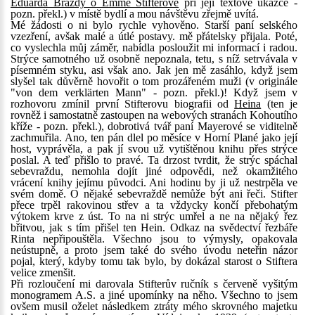
Eduarda Brazdy o Emmě Stifterové
při její textové ukázce -
pozn. překl.) v místě bydlí a mou návštěvu zřejmě uvítá.
Mé žádosti o ni bylo rychle vyhověno. Starší paní selského
vzezření, avšak malé a útlé postavy. mě přátelsky přijala. Poté,
co vyslechla můj záměr, nabídla posloužit mi informací i radou.
Strýce samotného už osobně nepoznala, tetu, s níž setrvávala v
písemném styku, asi však ano. Jak jen mě zasáhlo, když jsem
slyšel tak důvěrně hovořit o tom prozářeném muži (v originále
"von dem verklärten Mann" - pozn. překl.)! Když jsem v
rozhovoru zmínil první Stifterovu biografii od
Heina
(ten je
rovněž i samostatně zastoupen na webových stranách Kohoutího
kříže - pozn. překl.), dobrotivá tvář paní Mayerové se viditelně
zachmuřila. Ano, ten pán dlel po měsíce v Horní Plané jako její
host, vyprávěla, a pak jí svou už vytištěnou knihu přes strýce
poslal. A teď přišlo to pravé. Ta drzost tvrdit, že strýc spáchal
sebevraždu, nemohla dojít jiné odpovědi, než okamžitého
vrácení knihy jejímu původci. Ani hodinu by ji už nestrpěla ve
svém domě. O nějaké sebevraždě nemůže být ani řeči. Stifter
přece trpěl rakovinou střev a ta vždycky končí přebohatým
výtokem krve z úst. To na ni strýc umřel a ne na nějaký řez
břitvou, jak s tím přišel ten Hein. Odkaz na svědectví řezbáře
Rinta nepřipouštěla. Všechno jsou to výmysly, opakovala
neústupně, a proto jsem také do svého úvodu neteřin názor
pojal, který, kdyby tomu tak bylo, by dokázal starost o Stiftera
velice zmenšit.
Při rozloučení mi darovala Stifterův ručník s červeně vyšitým
monogramem A.S. a jiné upomínky na něho. Všechno to jsem
ovšem musil oželet následkem ztráty mého skrovného majetku