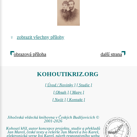
zobrazit všechny přílohy
obrazová příloha
další strana
KOHOUTIKRIZ.ORG
[ Úvod / Novinky ]
[ Studie ]
[ Obsah ]
[ Mapy ]
[ Najít ]
[ Kontakt ]
Jihočeská vědecká knihovna v Českých Budějovicích ©
2001-2026
Kohoutí kříž, autor koncepce projektu, studie a překladů
Jan Mareš, české texty a rešerše Jan Mareš a Ivo Kareš,
elektronická verze Ivo Kareš, návrh responzivního webu