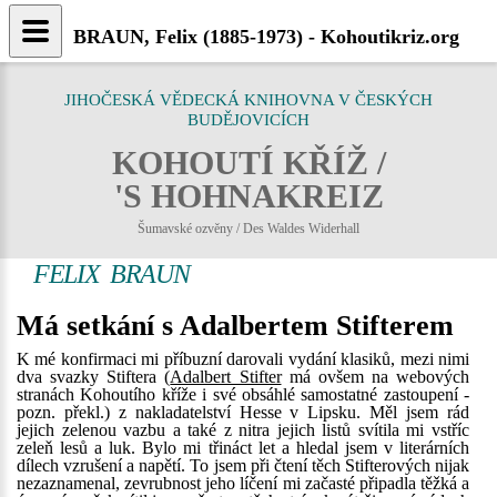
BRAUN, Felix (1885-1973) - Kohoutikriz.org
JIHOČESKÁ VĚDECKÁ KNIHOVNA V ČESKÝCH
BUDĚJOVICÍCH
KOHOUTÍ KŘÍŽ /
'S HOHNAKREIZ
Šumavské ozvěny / Des Waldes Widerhall
FELIX BRAUN
Má setkání s Adalbertem Stifterem
K mé konfirmaci mi příbuzní darovali vydání klasiků, mezi nimi
dva svazky Stiftera (
Adalbert Stifter
má ovšem na webových
stranách Kohoutího kříže i své obsáhlé samostatné zastoupení -
pozn. překl.) z nakladatelství Hesse v Lipsku. Měl jsem rád
jejich zelenou vazbu a také z nitra jejich listů svítila mi vstříc
zeleň lesů a luk. Bylo mi třináct let a hledal jsem v literárních
dílech vzrušení a napětí. To jsem při čtení těch Stifterových nijak
nezaznamenal, zevrubnost jeho líčení mi začasté připadla těžká a