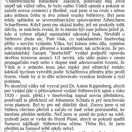
"Österreichische Bibliothek" zakončit, poněvadž můj život
utrpěl tak vážný otřes, že bylo radno Vídeň opustit a pokusit se
založit novou existenci v Berlíně, vzal jsem si na cestu s sebou
jako jedinou četbu ty dva zelené svazky Stifterovy. Byl jsem
tehdy spřátelen se severoněmeckým spisovatelem Albrechtem
Schaefferem. Když jsem mu ukázal knihy, jež mi poskytly tolik
útěchy, se smíchem zvolal, že to musím být zase jednou právě já,
kdo si vybere nějaký staromódní rakouský brak. Nevěděl o
Stifterovi zhola nic. Poté však, co nakladatelství Inselverlag
přišlo s novým vydáním Vítka, byl krásou toho díla, zejména
jeho smyslem pro přesnost a konkrétnost, tak uchvácen, že pro
nakladatelský časopis "Inselschiff" vydání podpořil opravdu
skvělou textovou anoncí. Už nevím, zda stálo psáno v onom
propagačním eseji nebo v dopise mně adresovaném tvrzení, že
Vítek je z jednoho kusu jako nijaký jiný německý román;
kdekoli bychom vytvořili podle Schafferova příměru jeho profil
řezem, všude by si to dílo uchovávalo vysokou hodnotu a ryzí
podstatu.
Po skončení války mě vyzval prof.Dr. Anton Kippenberg, abych
pro vydání (jde o pětisvazkové vydání Stifterových spisů z roku
1920 - pozn. překl.) v Inselverlag napsal novou předmluvu,
poněvadž ta předchozí od Johannese Schlafa si prý neuchovala
svou platnost. Byl to pro mě důležitý úkol. Znovu jsem si od
Stiftera všechno přečetl a začalo ve mně svítat porozumění, ke
kterému předtím nedošlo. Než jsem se pustil do práce na sobě,
rozhodl jsem se vydat do Horní Plané, abych se pokusil spatřit
Šumavu takříkajíc Stifterovýma očima. Třeba říci, že jsem
předtím na Šumavě ještě nikdy nebyl.