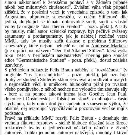
silnou náklonností k ženskému pohlaví a v žádném případě
nikoli bez milostných zkušeností". Zvláštní váha však připadá
zjištění, že v poslední verzi je vynechána epizoda o tom, jak
Augustinus připravuje sebevraždu, v celém Stifterově díle
jediná, dotýkající se tématu dobrovolné smrti, smrti z vlastní
volby (v originále "das Thema 'Freitod'" - pozn. překl.). A tady
by musily, míní autor scénické rozpravy, být pečlivě zváženy
argumenty a protiargumenty, jak je nabízejí rozličné verze
MMU, tady by musily začít diskuse o problému Stifterovy
sebevraždy, které nejsou, nehledě na knihu
Andrease Markuse
(jde o práci pod názvem "Der Tod Adalbert Stifters". která vyšla
roku 1934 v berlínském nakladatelství Ebering jako součást
edice "Germanistische Studien" - pozn. překl.), dosud zdaleka
uzavřeny.
S přehledem odkazuje Felix Braun náběhy k "rozvláčnosti" (v
originále "ins 'Umständliche'" - pozn. překl.), jak označuje
druhý ze studentů Stifterův sklon setrvávat a prodlívat u malých
a nejmenších věcí, k umělcovu hlubokému přání po trvalosti
všeho pomíjivého, z něhož nechce nic vyloučit; tím zbavuje síly
- bere si na pomoc taková jména jako Goethe, Jean Paul,
dokonce i Dostojevskij a Tolstoj mu slouží za obhájce - často
slýchanou, tady oním druhým studentem vznesenou výtku, že
obšírné, děj retardující vypočítávání a pozorování věcí se míjí s
podstatou.
Právě na příkladu MMU rozvíjí Felix Braun - a dosahuje tím
vrcholu fiktivní rozpravy - stejně hluboce důsažné jako široce
rozkročené úvahy o jedinečnosti nějakého námětu v životě
autorově. Toliko jednomu autorovi náležející, mnohdy fiktivní