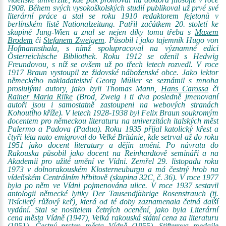
1908. Během svých vysokoškolských studií publikoval už prvé své
literární práce a stal se roku 1910 redaktorem fejetonů v
berlínském listě Nationalzeitung. Patřil začátkem 20. století ke
skupině Jung-Wien a znal se nejen díky tomu třeba s
Maxem
Brodem
či
Stefanem Zweigem
. Působil i jako tajemník Hugo von
Hofmannsthala, s nímž spolupracoval na významné edici
Österreichische Bibliothek. Roku 1912 se oženil s Hedwig
Freundovou, s níž se ovšem už po třech letech rozvedl. V roce
1917 Braun vystoupil ze židovské náboženské obce. Jako lektor
německého nakladatelství Georg Müller se seznámil s mnoha
proslulými autory, jako byli Thomas Mann,
Hans Carossa
či
Rainer Maria Rilke
(Brod, Zweig i ti dva posledně jmenovaní
autoři jsou i samostatně zastoupeni na webových stranách
Kohoutího kříže). V letech 1928-1938 byl Felix Braun soukromým
docentem pro německou literaturu na univerzitách italských měst
Palermo a Padova (Padua). Roku 1935 přijal katolický křest a
čtyři léta nato emigroval do Velké Británie, kde setrval až do roku
1951 jako docent literatury a dějin umění. Po návratu do
Rakouska působil jako docent na Reinhardtově semináři a na
Akademii pro užité umění ve Vídni. Zemřel 29. listopadu roku
1973 v dolnorakouském Klosterneuburgu a má čestný hrob na
vídeňském Centrálním hřbitově (skupina 32C, č. 36). V roce 1977
byla po něm ve Vídni pojmenována ulice. V roce 1937 sestavil
antologii německé lytiky Der Tausendjährige Rosenstrauch (tj.
Tisíciletý růžový keř), která od té doby zaznamenala četná další
vydání. Stal se nositelem četných ocenění, jako byla Literární
cena města Vídně (1947), Velká rakouská státní cena za literaturu
(1951), Čestný prsten města Vídně (1955), Stifterova medaile