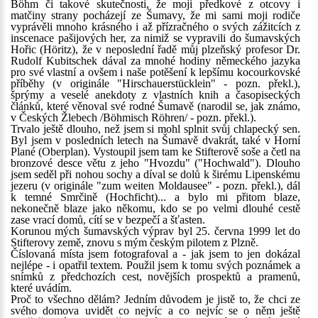
Böhm či takové skutečnosti, že moji předkové z otcovy i
matčiny strany pocházejí ze Šumavy, že mi sami moji rodiče
vyprávěli mnoho krásného i až přízračného o svých zážitcích z
inscenace pašijových her, za nimiž se vypravili do šumavských
Hořic (Höritz), že v neposlední řadě můj plzeňský profesor Dr.
Rudolf Kubitschek dával za mnohé hodiny německého jazyka
pro své vlastní a ovšem i naše potěšení k lepšímu kocourkovské
příběhy (v originále "Hirschauerstücklein" - pozn. překl.),
šprýmy a veselé anekdoty z vlastních knih a časopiseckých
článků, které věnoval své rodné Šumavě (narodil se, jak známo,
v Českých Žlebech /Böhmisch Röhren/ - pozn. překl.).
Trvalo ještě dlouho, než jsem si mohl splnit svůj chlapecký sen.
Byl jsem v posledních letech na Šumavě dvakrát, také v Horní
Plané (Oberplan). Vystoupil jsem tam ke Stifterově soše a četl na
bronzové desce větu z jeho "Hvozdu" ("Hochwald"). Dlouho
jsem seděl při nohou sochy a díval se dolů k širému Lipenskému
jezeru (v originále "zum weiten Moldausee" - pozn. překl.), dál
k temné Smrčině (Hochficht)... a bylo mi přitom blaze,
nekonečně blaze jako někomu, kdo se po velmi dlouhé cestě
zase vrací domů, cítí se v bezpečí a šťasten.
Korunou mých šumavských výprav byl 25. června 1999 let do
Stifterovy země, znovu s mým českým pilotem z Plzně.
Číslovaná místa jsem fotografoval a - jak jsem to jen dokázal
nejlépe - i opatřil textem. Použil jsem k tomu svých poznámek a
snímků z předchozích cest, novějších prospektů a pramenů,
které uvádím.
Proč to všechno dělám? Jedním důvodem je jistě to, že chci ze
svého domova uvidět co nejvíc a co nejvíc se o něm ještě