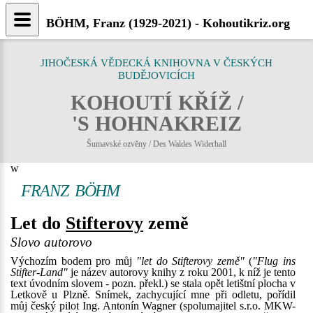
BÖHM, Franz (1929-2021) - Kohoutikriz.org
JIHOČESKÁ VĚDECKÁ KNIHOVNA V ČESKÝCH
BUDĚJOVICÍCH
KOHOUTÍ KŘÍŽ /
'S HOHNAKREIZ
Šumavské ozvěny / Des Waldes Widerhall
w
FRANZ BÖHM
Let do
Stifterovy
země
Slovo autorovo
Výchozím bodem pro můj
"let do Stifterovy země"
(
"Flug ins
Stifter-Land"
je název autorovy knihy z roku 2001, k níž je tento
text úvodním slovem - pozn. překl.) se stala opět letištní plocha v
Letkově u Plzně. Snímek, zachycující mne při odletu, pořídil
můj český pilot Ing. Antonín Wagner (spolumajitel s.r.o. MKW-