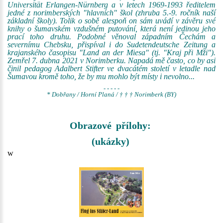
Universität Erlangen-Nürnberg a v letech 1969-1993 ředitelem
jedné z norimberských "hlavních" škol (zhruba 5.-9. ročník naší
základní školy). Tolik o sobě alespoň on sám uvádí v závěru své
knihy o šumavském vzdušném putování, která není jedinou jeho
prací toho druhu. Podobné věnoval západním Čechám a
severnímu Chebsku, přispíval i do Sudetendeutsche Zeitung a
krajanského časopisu "Land an der Miesa" (tj. "Kraj při Mži").
Zemřel 7. dubna 2021 v Norimberku. Napadá mě často, co by asi
činil pedagog Adalbert Stifter ve dvacátém století v letadle nad
Šumavou kromě toho, že by mu mohlo být místy i nevolno...
- - - - -
* Dobřany / Horní Planá / † † † Norimberk (BY)
Obrazové přílohy:
(ukázky)
w