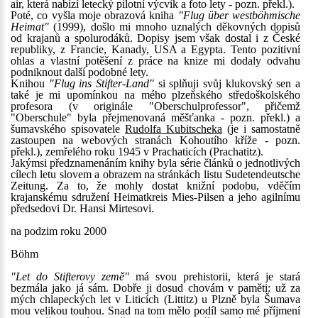
air, která nabízí letecký pilotní výcvik a foto lety - pozn. překl.).
Poté, co vyšla moje obrazová kniha
"Flug über westböhmische
Heimat"
(1999), došlo mi mnoho uznalých děkovných dopisů
od krajanů a spolurodáků. Dopisy jsem však dostal i z České
republiky, z Francie, Kanady, USA a Egypta. Tento pozitivní
ohlas a vlastní potěšení z práce na knize mi dodaly odvahu
podniknout další podobné lety.
Knihou
"Flug ins Stifter-Land"
si splňuji svůj klukovský sen a
také je mi upomínkou na mého plzeňského středoškolského
profesora (v originále "Oberschulprofessor", přičemž
"Oberschule" byla přejmenovaná měšťanka - pozn. překl.) a
šumavského spisovatele
Rudolfa Kubitscheka
(je i samostatně
zastoupen na webových stranách Kohoutího kříže - pozn.
překl.), zemřelého roku 1945 v Prachaticích (Prachatitz).
Jakýmsi předznamenáním knihy byla série článků o jednotlivých
cílech letu slovem a obrazem na stránkách listu Sudetendeutsche
Zeitung. Za to, že mohly dostat knižní podobu, vděčím
krajanskému sdružení Heimatkreis Mies-Pilsen a jeho agilnímu
předsedovi Dr. Hansi Mirtesovi.
na podzim roku 2000
Böhm
"Let do Stifterovy země"
má svou prehistorii, která je stará
bezmála jako já sám. Dobře ji dosud chovám v paměti: už za
mých chlapeckých let v Liticích (Littitz) u Plzně byla Šumava
mou velikou touhou. Snad na tom mělo podíl samo mé příjmení