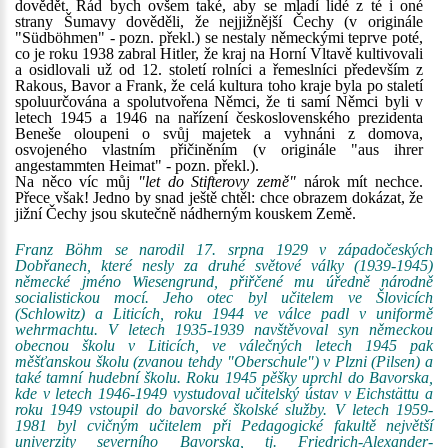
dovědět. Rád bych ovšem také, aby se mladí lidé z té i oné
strany Šumavy dověděli, že nejjižnější Čechy (v originále
"Südböhmen" - pozn. překl.) se nestaly německými teprve poté,
co je roku 1938 zabral Hitler, že kraj na Horní Vltavě kultivovali
a osidlovali už od 12. století rolníci a řemeslníci především z
Rakous, Bavor a Frank, že celá kultura toho kraje byla po staletí
spoluurčována a spolutvořena Němci, že ti samí Němci byli v
letech 1945 a 1946 na nařízení československého prezidenta
Beneše oloupeni o svůj majetek a vyhnáni z domova,
osvojeného vlastním přičiněním (v originále "aus ihrer
angestammten Heimat" - pozn. překl.).
Na něco víc můj
"let do Stifterovy země"
nárok mít nechce.
Přece však! Jedno by snad ještě chtěl: chce obrazem dokázat, že
jižní Čechy jsou skutečně nádherným kouskem Země.
Franz Böhm se narodil 17. srpna 1929 v západočeských
Dobřanech, které nesly za druhé světové války (1939-1945)
německé jméno Wiesengrund, přiřčené mu úředně národně
socialistickou mocí. Jeho otec byl učitelem ve Šlovicích
(Schlowitz) a Liticích, roku 1944 ve válce padl v uniformě
wehrmachtu. V letech 1935-1939 navštěvoval syn německou
obecnou školu v Liticích, ve válečných letech 1945 pak
měšťanskou školu (zvanou tehdy "Oberschule") v Plzni (Pilsen) a
také tamní hudební školu. Roku 1945 pěšky uprchl do Bavorska,
kde v letech 1946-1949 vystudoval učitelský ústav v Eichstättu a
roku 1949 vstoupil do bavorské školské služby. V letech 1959-
1981 byl cvičným učitelem při Pedagogické fakultě největší
univerzity severního Bavorska, tj. Friedrich-Alexander-