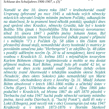
Schlusse des Schuljahres 1906-1907, s. (3)
Narodil se dne 10. února roku 1847 v krušnohorské osadě
Ursprung (přezvané po roce 1945 a odchodu svých německy
mluvících obyvatel českým místním jménem Počátky, odkazujícím
na skutečnost, že tu pramení hned několik potoků), spadající dnes
pod správní obec Kraslice, německy Graslitz, kde byl v kostele
Božího Těla (jinak i Nejsvětějšího Těla Kristova) novorozenec
téhož 10. února 1847 i pokřtěn jmény Johann Anton. Byl
nemanželským synem Theresie Hoyerové (někde psané v příjmení
i s měkkým "i") z Počátek čp. 58 (dům s tím číslem tam
přestavěný dosud stojí), nemanželské dcery hostinské (v matrice je
povoláním označena jako "Herbergerin") ze zdejšího čp. 48 (dům
s později uděleným novým čp. 20 tu už nenajdeme), která teprve
svatbou v Kraslicích 11. května 1851 s mlynářským tovaryšem
Karlem Böhmem chlapce legitimizovala a mohlo se mu dostat
příjmení mužova. Karl Böhm, jemuž bylo při svatbě 42 let, se
narodil ve dnes zcela zaniklé osadě Javořina (tehdy ovšem
německy zvané Ahornwald v tehdejším soudním okrese Nejdek
/Neudeck/, dnes okres Sokolov) jako nemanželský syn Marie
Böhmové, obchodníkovy dcery z Javořiny čp. 31. Mladý Johann
Böhm absolvoval v letech 1861-1866 reálku a učitelský ústav v
Chebu (Eger). Učitelskou dráhu začal od 1. října 1866 jako
podučitel v Kraslicích, od března 1867 do září 1870 působil v
Tierbachu (od roku 1947 Suchá podle německé varianty místního
jména, která zněla Dürrbach, tj. "Suchý Potok"), další tři roky v
Lokti (Elbogen), poté necelý rok v obci Gossengrün (od roku 1947
Krajková) a v letech 1873-1876 v Horním Slavkově