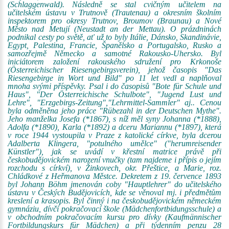
(Schlaggenwald). Následně se stal cvičným učitelem na
učitelském ústavu v Trutnově (Trautenau) a okresním školním
inspektorem pro okresy Trutnov, Broumov (Braunau) a Nové
Město nad Metují (Neustadt an der Mettau). O prázdninách
podnikal cesty po světě, ať už to byly Itálie, Dánsko, Skandinávie,
Egypt, Palestina, Francie, Španělsko a Portugalsko, Rusko a
samozřejmě Německo a samotné Rakousko-Uhersko. Byl
iniciátorem založení rakouského sdružení pro Krkonoše
(Österreichischer Riesengebirgsverein), jehož časopis "Das
Riesengebirge in Wort und Bild" po 11 let vedl a naplňoval
mnoha svými příspěvky. Psal i do časopisů "Bote für Schule und
Haus", "Der Österreichische Schulbote", "Jugend Lust und
Lehre", "Erzgebirgs-Zeitung","Lehrmittel-Sammler" aj.. Cenou
byla odměněna jeho práce "Rübezahl in der Deutschen Mythe".
Jeho manželka Josefa (*1867), s níž měl syny Johanna (*1888),
Adolfa (*1890), Karla (*1892) a dceru Mariannu (*1897), která
v roce 1944 vystoupila v Praze z katolické církve, byla dcerou
Adalberta Klingera, "potulného umělce" ("herumreisender
Künstler"), jak se uvádí v křestní matrice právě při
českobudějovickém narození vnučky (tam najdeme i přípis o jejím
rozchodu s církví), v Žinkovech, okr. Přeštice, a Marie, roz.
Chládkové z Heřmanova Městce. Dekretem z 19. července 1893
byl Johann Böhm jmenován coby "Hauptlehrer" do učitelského
ústavu v Českých Budějovicích, kde se věnoval mj. i předmětům
kreslení a krasopis. Byl činný i na českobudějovickém německém
gymnáziu, dívčí pokračovací škole (Mädchenfortbidungsschule) a
v obchodním pokračovacím kursu pro dívky (Kaufmännischer
Fortbildungskurs für Mädchen) a při týdenním penzu 28