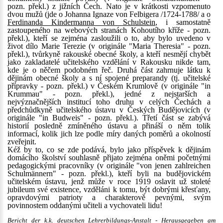
pozn. překl.) z jižních Čech. Nato je v krátkosti vzpomenuto
dvou mužů (jde o Johanna Ignaze von Felbigera /1724-1788/ a o
Ferdinanda Kindermanna von Schulstein
, i samostatně
zastoupeného na webových stranách Kohoutího kříže - pozn.
překl.), kteří se zejména zasloužili o to, aby bylo uvedeno v
život dílo Marie Terezie (v originále "Maria Theresia" - pozn.
překl.), tvůrkyně rakouské obecné školy, a kteří nesmějí chybět
jako zakladatelé učitelského vzdělání v Rakousku nikde tam,
kde je o něčem podobném řeč. Druhá část zahrnuje látku k
dějinám obecné školy a s ní spojené preparandy (tj. učitelské
přípravky - pozn. překl.) v Českém Krumlově (v originále "in
Krummau" - pozn. překl.), jedné z nejstarších a
nejvýznačnějších institucí toho druhu v celých Čechách a
předchůdkyně učitelského ústavu v Českých Budějovicích (v
originále "in Budweis" - pozn. překl.). Třetí část se zabývá
historií posledně zmíněného ústavu a přináší o něm tolik
informací, kolik jich lze podle míry daných poměrů a okolností
zveřejnit.
Kéž by to, co se zde podává, bylo jako příspěvek k dějinám
domácího školství souhlasně přijato zejména oněmi početnými
pedagogickými pracovníky (v originále "von jenen zahlreichen
Schulmännern" - pozn. překl.), kteří byli na budějovickém
učitelském ústavu, jenž může v roce 1919 oslavit už stoleté
jubileum své existence, vzděláni k tomu, být dobrými křesťany,
opravdovými patrioty a charakterově pevnými, svým
povinnostem oddanými učiteli a vychovateli lidu!
Bericht der k.k. deutschen Lehrerbildungs-Anstalt - Herausgegeben am