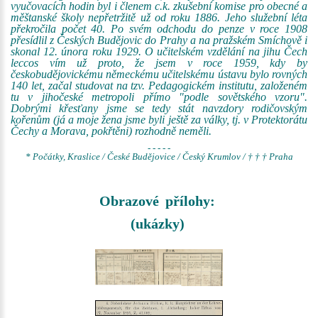
vyučovacích hodin byl i členem c.k. zkušební komise pro obecné a
měštanské školy nepřetržitě už od roku 1886. Jeho služební léta
překročila počet 40. Po svém odchodu do penze v roce 1908
přesídlil z Českých Budějovic do Prahy a na pražském Smíchově i
skonal 12. února roku 1929. O učitelském vzdělání na jihu Čech
leccos vím už proto, že jsem v roce 1959, kdy by
českobudějovickému německému učitelskému ústavu bylo rovných
140 let, začal studovat na tzv. Pedagogickém institutu, založeném
tu v jihočeské metropoli přímo "podle sovětského vzoru".
Dobrými křesťany jsme se tedy stát navzdory rodičovským
kořenům (já a moje žena jsme byli ještě za války, tj. v Protektorátu
Čechy a Morava, pokřtěni) rozhodně neměli.
- - - - -
* Počátky, Kraslice / České Budějovice / Český Krumlov / † † † Praha
Obrazové přílohy:
(ukázky)