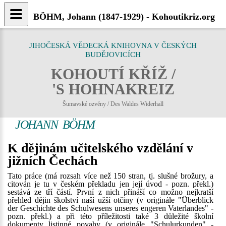
BÖHM, Johann (1847-1929) - Kohoutikriz.org
JIHOČESKÁ VĚDECKÁ KNIHOVNA V ČESKÝCH
BUDĚJOVICÍCH
KOHOUTÍ KŘÍŽ /
'S HOHNAKREIZ
Šumavské ozvěny / Des Waldes Widerhall
JOHANN BÖHM
K dějinám učitelského vzdělání v
jižních Čechách
Tato práce (má rozsah více než 150 stran, tj. slušné brožury, a
citován je tu v českém překladu jen její úvod - pozn. překl.)
sestává ze tří částí. První z nich přináší co možno nejkratší
přehled dějin školství naší užší otčiny (v originále "Überblick
der Geschichte des Schulwesens unseres engeren Vaterlandes" -
pozn. překl.) a při této příležitosti také 3 důležité školní
dokumenty listinné povahy (v originále "Schulurkunden" -