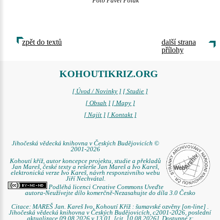
Foto Pavel Polák
zpět do textů
další strana
přílohy
KOHOUTIKRIZ.ORG
[ Úvod / Novinky ]
[ Studie ]
[ Obsah ]
[ Mapy ]
[ Najít ]
[ Kontakt ]
Jihočeská vědecká knihovna v Českých Budějovicích ©
2001-2026
Kohoutí kříž, autor koncepce projektu, studie a překladů
Jan Mareš, české texty a rešerše Jan Mareš a Ivo Kareš,
elektronická verze Ivo Kareš, návrh responzivního webu
Jiří Nechvátal.
Podléhá licenci Creative Commons Uveďte
autora-Neužívejte dílo komerčně-Nezasahujte do díla 3.0 Česko
Citace: MAREŠ Jan. Kareš Ivo. Kohoutí Kříž : šumavské ozvěny [on-line] .
Jihočeská vědecká knihovna v Českých Budějovicích, c2001-2026, poslední
aktualizace 09.08.2026 v 13.01. [cit. 10.08.2026]. Dostupné z: