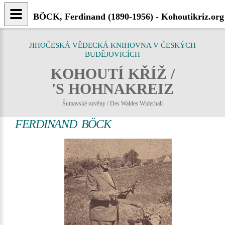
BÖCK, Ferdinand (1890-1956) - Kohoutikriz.org
JIHOČESKÁ VĚDECKÁ KNIHOVNA V ČESKÝCH
BUDĚJOVICÍCH
KOHOUTÍ KŘÍŽ /
'S HOHNAKREIZ
Šumavské ozvěny / Des Waldes Widerhall
FERDINAND BÖCK