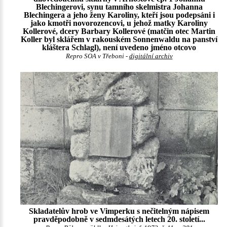
Blechingerovi, synu tamního skelmistra Johanna
Blechingera a jeho ženy Karoliny, kteří jsou podepsáni i
jako kmotři novorozencovi, u jehož matky Karoliny
Kollerové, dcery Barbary Kollerové (matčin otec Martin
Koller byl sklářem v rakouském Sonnenwaldu na panství
kláštera Schlagl), není uvedeno jméno otcovo
Repro SOA v Třeboni -
digitální archiv
Skladatelův hrob ve Vimperku s nečitelným nápisem
pravděpodobně v sedmdesátých letech 20. století...