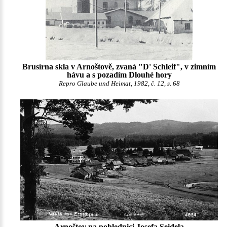
Brusírna skla v Arnoštově, zvaná "D' Schleif", v zimním
hávu a s pozadím Dlouhé hory
Repro Glaube und Heimat, 1982, č. 12, s. 68
Arnoštov na pohlednici
Josefa Seidela