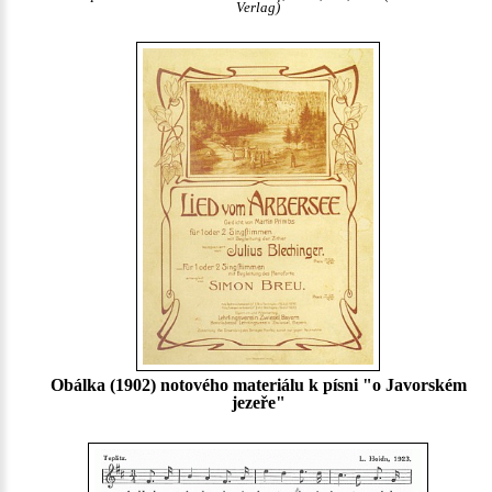
Verlag)
Obálka (1902) notového materiálu k písni "o Javorském
jezeře"