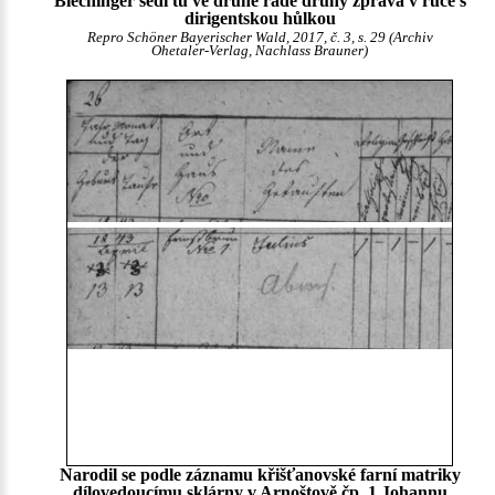
Blechinger sedí tu ve druhé řadě druhý zprava v ruce s
dirigentskou hůlkou
Repro Schöner Bayerischer Wald, 2017, č. 3, s. 29 (Archiv
Ohetaler-Verlag, Nachlass Brauner)
Narodil se podle záznamu křišťanovské farní matriky
dílovedoucímu sklárny v Arnoštově čp. 1 Johannu