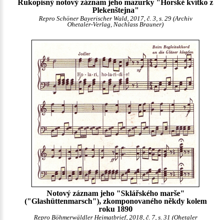
Rukopisný notový záznam jeho mazurky "Horské kvítko z
Plekenštejna"
Repro Schöner Bayerischer Wald, 2017, č. 3, s. 29 (Archiv
Ohetaler-Verlag, Nachlass Brauner)
Notový záznam jeho "Sklářského marše"
("Glashüttenmarsch"), zkomponovaného někdy kolem
roku 1890
Repro Böhmerwäldler Heimatbrief, 2018, č. 7, s. 31 (Ohetaler