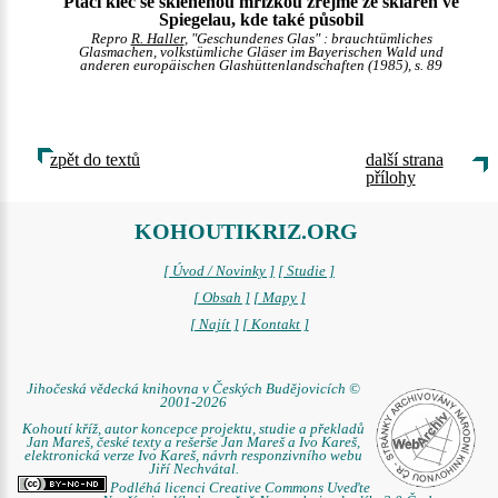
Ptačí klec se skleněnou mřížkou zřejmě ze skláren ve
Spiegelau, kde také působil
Repro
R. Haller
, "Geschundenes Glas" : brauchtümliches
Glasmachen, volkstümliche Gläser im Bayerischen Wald und
anderen europäischen Glashüttenlandschaften (1985), s. 89
zpět do textů
další strana
přílohy
KOHOUTIKRIZ.ORG
[ Úvod / Novinky ]
[ Studie ]
[ Obsah ]
[ Mapy ]
[ Najít ]
[ Kontakt ]
Jihočeská vědecká knihovna v Českých Budějovicích ©
2001-2026
Kohoutí kříž, autor koncepce projektu, studie a překladů
Jan Mareš, české texty a rešerše Jan Mareš a Ivo Kareš,
elektronická verze Ivo Kareš, návrh responzivního webu
Jiří Nechvátal.
Podléhá licenci Creative Commons Uveďte