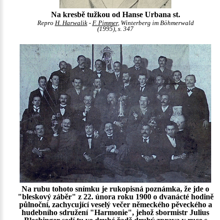
Na kresbě tužkou od Hanse Urbana st.
Repro
H. Harwalik
-
F. Pimmer
, Winterberg im Böhmerwald
(1995), s. 347
Na rubu tohoto snímku je rukopisná poznámka, že jde o
"bleskový záběr" z 22. února roku 1900 o dvanácté hodině
půlnoční, zachycující veselý večer německého pěveckého a
hudebního sdružení "Harmonie", jehož sbormistr Julius