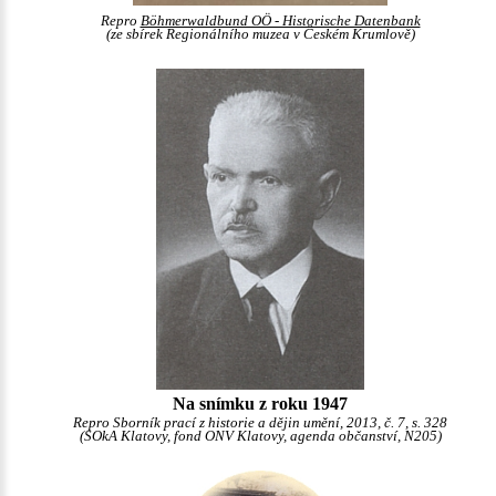
Repro
Böhmerwaldbund OÖ - Historische Datenbank
(ze sbírek Regionálního muzea v Českém Krumlově)
Na snímku z roku 1947
Repro Sborník prací z historie a dějin umění, 2013, č. 7, s. 328
(SOkA Klatovy, fond ONV Klatovy, agenda občanství, N205)