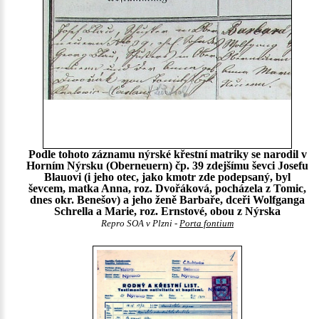
Podle tohoto záznamu nýrské křestní matriky se narodil v
Horním Nýrsku (Oberneuern) čp. 39 zdejšímu ševci Josefu
Blauovi (i jeho otec, jako kmotr zde podepsaný, byl
ševcem, matka Anna, roz. Dvořáková, pocházela z Tomic,
dnes okr. Benešov) a jeho ženě Barbaře, dceři Wolfganga
Schrella a Marie, roz. Ernstové, obou z Nýrska
Repro SOA v Plzni -
Porta fontium