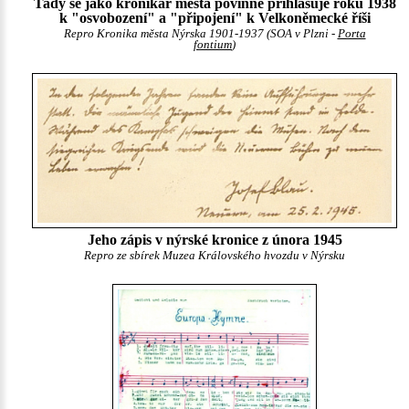
Tady se jako kronikář města povinně přihlašuje roku 1938
k "osvobození" a "připojení" k Velkoněmecké říši
Repro Kronika města Nýrska 1901-1937 (SOA v Plzni -
Porta
fontium
)
Jeho zápis v nýrské kronice z února 1945
Repro ze sbírek Muzea Královského hvozdu v Nýrsku