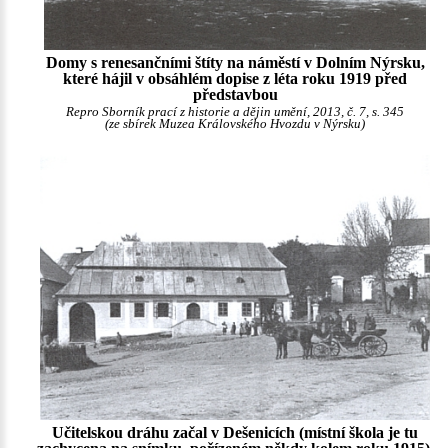
Domy s renesančními štíty na náměstí v Dolním Nýrsku,
které hájil v obsáhlém dopise z léta roku 1919 před
představbou
Repro Sborník prací z historie a dějin umění, 2013, č. 7, s. 345
(ze sbírek Muzea Královského Hvozdu v Nýrsku)
Učitelskou dráhu začal v Dešenicích (místní škola je tu