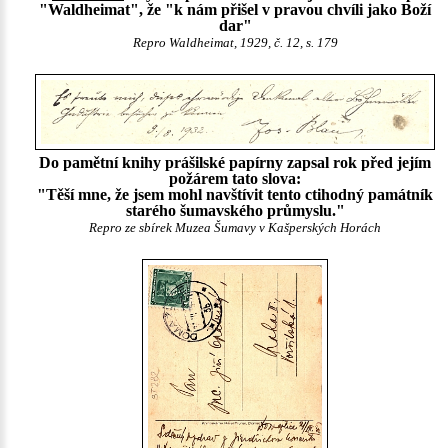
"Waldheimat", že "k nám přišel v pravou chvíli jako Boží
dar"
Repro Waldheimat, 1929, č. 12, s. 179
Do pamětní knihy prášilské papírny zapsal rok před jejím
požárem tato slova:
"Těší mne, že jsem mohl navštívit tento ctihodný památník
starého šumavského průmyslu."
Repro ze sbírek Muzea Šumavy v Kašperských Horách