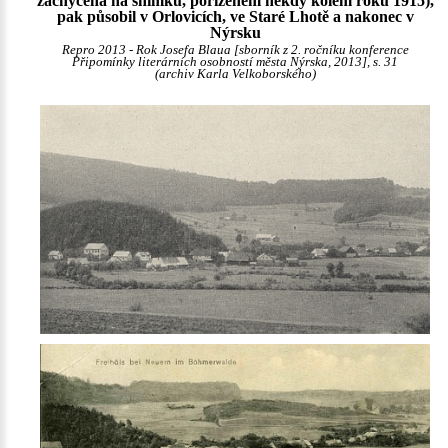
zachycena na snímku, pořízeném někdy kolem roku 1915),
pak působil v Orlovicích, ve Staré Lhotě a nakonec v
Nýrsku
Repro 2013 - Rok Josefa Blaua [sborník z 2. ročníku konference
Připomínky literárních osobností města Nýrska, 2013], s. 31
(archiv Karla Velkoborského)