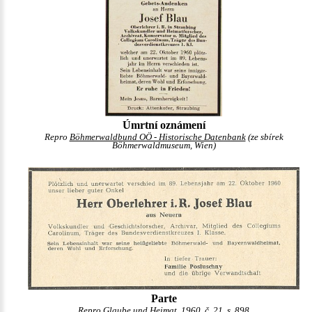
Úmrtní oznámení
Repro
Böhmerwaldbund OÖ - Historische Datenbank
(ze sbírek
Böhmerwaldmuseum, Wien)
Parte
Repro Glaube und Heimat, 1960, č. 21, s. 898