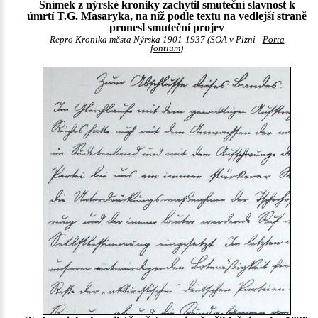
Snímek z nýrské kroniky zachytil smuteční slavnost k
úmrtí T.G. Masaryka, na níž podle textu na vedlejší straně
pronesl smuteční projev
Repro Kronika města Nýrska 1901-1937 (SOA v Plzni -
Porta
fontium
)