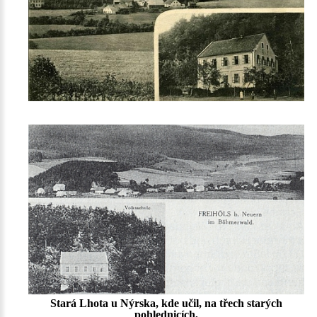
Stará Lhota u Nýrska, kde učil, na třech starých
pohlednicích,