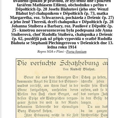
uváděno (pokud je pravdou, že byl téhož dne i pokřtěn
farářem Mathiasem Eßlem), obchodníku s peřím v
Děpolticích čp. 28 Josefu Blahutovi (jeho otec Wenzl
Blahut byl chalupníkem v Děpolticích čp. 73, matka
Margaretha, roz. Schwarzová, pocházela z Dešenic čp. 27)
a jeho ženě Theresii, dceři chalupníka v Děpolticích čp. 28
Johanna Stuibera a Barbary, roz. Pauliové z Děpoltic čp.
25 - kmotrou novorozencovou byla podepsaná zde Anna
Stuiberová, choť Rudolfa Stuibera, chalupníka z Dešenic
čp. 62, pozdější pak už přípis vypovídá o svatbě Rudolfa
Blahuta se Stephanií Plechingerovou v Dešenicích dne 13.
ledna roku 1914
Repro SOA v Plzni -
Porta fontium