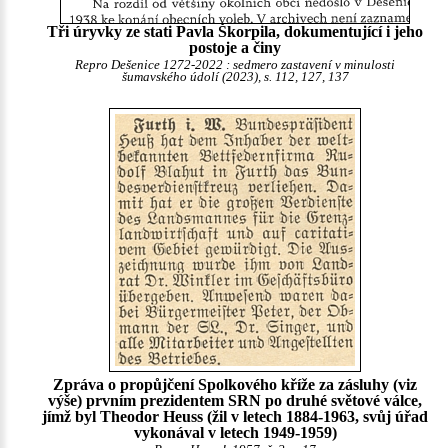
Tři úryvky ze stati Pavla Škorpila, dokumentující i jeho
postoje a činy
Repro Dešenice 1272-2022 : sedmero zastavení v minulosti
šumavského údolí (2023), s. 112, 127, 137
Zpráva o propůjčení Spolkového kříže za zásluhy (viz
výše) prvním prezidentem SRN po druhé světové válce,
jímž byl Theodor Heuss (žil v letech 1884-1963, svůj úřad
vykonával v letech 1949-1959)