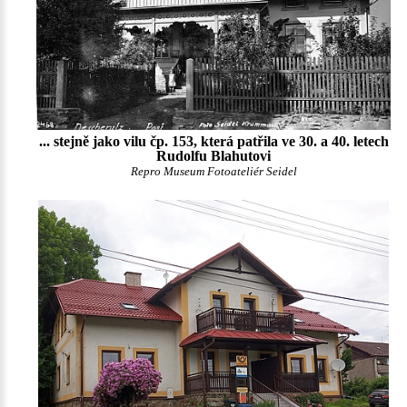
... stejně jako vilu čp. 153, která patřila ve 30. a 40. letech
Rudolfu Blahutovi
Repro Museum Fotoateliér Seidel