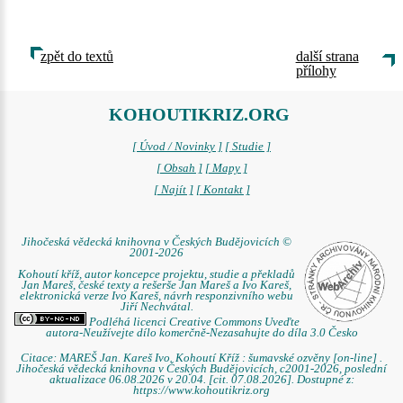
zpět do textů
další strana
přílohy
KOHOUTIKRIZ.ORG
[ Úvod / Novinky ]
[ Studie ]
[ Obsah ]
[ Mapy ]
[ Najít ]
[ Kontakt ]
Jihočeská vědecká knihovna v Českých Budějovicích ©
2001-2026
Kohoutí kříž, autor koncepce projektu, studie a překladů
Jan Mareš, české texty a rešerše Jan Mareš a Ivo Kareš,
elektronická verze Ivo Kareš, návrh responzivního webu
Jiří Nechvátal.
Podléhá licenci Creative Commons Uveďte
autora-Neužívejte dílo komerčně-Nezasahujte do díla 3.0 Česko
Citace: MAREŠ Jan. Kareš Ivo. Kohoutí Kříž : šumavské ozvěny [on-line] .
Jihočeská vědecká knihovna v Českých Budějovicích, c2001-2026, poslední
aktualizace 06.08.2026 v 20.04. [cit. 07.08.2026]. Dostupné z:
https://www.kohoutikriz.org