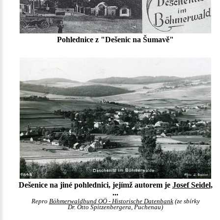
Pohlednice z "Dešenic na Šumavě"
Dešenice na jiné pohlednici, jejímž autorem je
Josef Seidel
,
...
Repro
Böhmerwaldbund OÖ - Historische Datenbank
(ze sbírky
Dr. Otto Spitzenbergera, Puchenau)