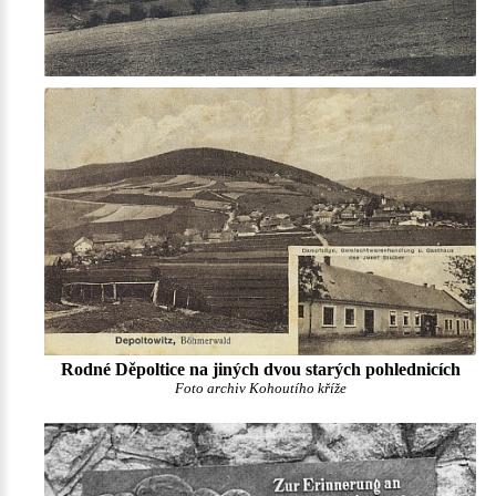
Rodné Děpoltice na jiných dvou starých pohlednicích
Foto archiv Kohoutího kříže