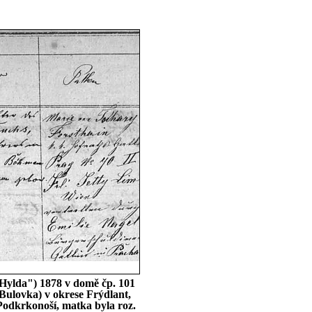
"Hylda") 1878 v domě čp. 101
ulovka) v okrese Frýdlant,
 Podkrkonoší, matka byla roz.