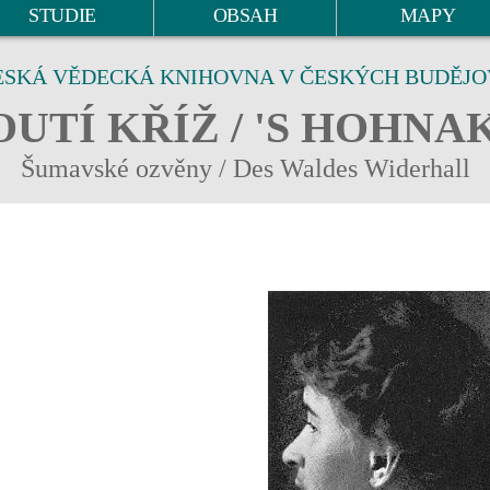
STUDIE
OBSAH
MAPY
ESKÁ VĚDECKÁ KNIHOVNA V ČESKÝCH BUDĚJO
UTÍ KŘÍŽ / 'S HOHNA
Šumavské ozvěny / Des Waldes Widerhall