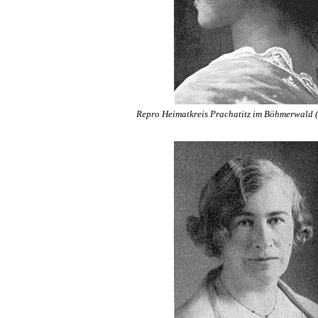
Repro Heimatkreis Prachatitz im Böhmerwald (