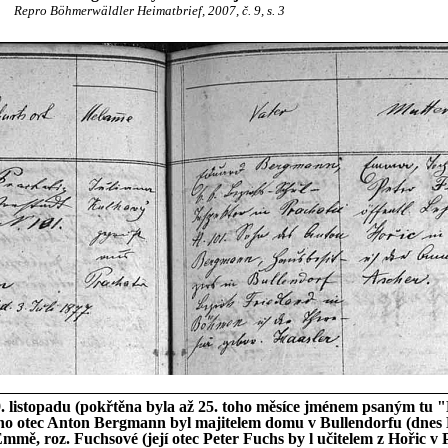
Repro Böhmerwäldler Heimatbrief, 2007, č. 9, s. 3
9. listopadu (pokřtěna byla až 25. toho měsíce jménem psaným tu 
o otec Anton Bergmann byl majitelem domu v Bullendorfu (dnes B
mmě, roz. Fuchsové (její otec Peter Fuchs by l učitelem z Hořic v