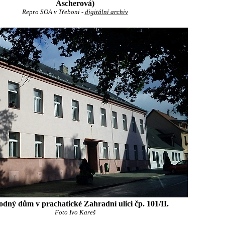
Ascherová)
Repro SOA v Třeboni -
digitální archiv
rodný dům v prachatické Zahradní ulici čp. 101/II.
Foto Ivo Kareš