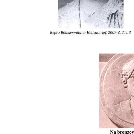
Repro Böhmerwäldler Heimatbrief, 2007, č. 2, s. 3
Na bronzov