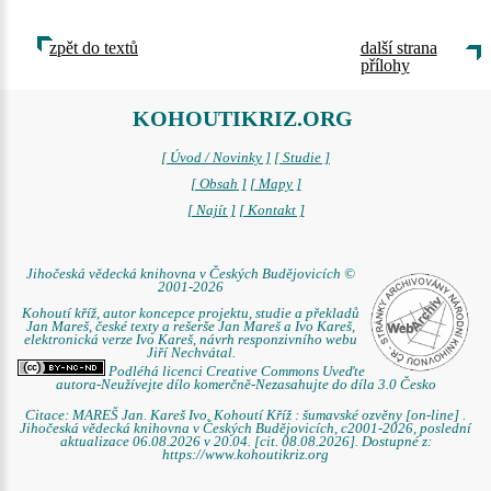
zpět do textů
další strana
přílohy
KOHOUTIKRIZ.ORG
[ Úvod / Novinky ]
[ Studie ]
[ Obsah ]
[ Mapy ]
[ Najít ]
[ Kontakt ]
Jihočeská vědecká knihovna v Českých Budějovicích ©
2001-2026
Kohoutí kříž, autor koncepce projektu, studie a překladů
Jan Mareš, české texty a rešerše Jan Mareš a Ivo Kareš,
elektronická verze Ivo Kareš, návrh responzivního webu
Jiří Nechvátal.
Podléhá licenci Creative Commons Uveďte
autora-Neužívejte dílo komerčně-Nezasahujte do díla 3.0 Česko
Citace: MAREŠ Jan. Kareš Ivo. Kohoutí Kříž : šumavské ozvěny [on-line] .
Jihočeská vědecká knihovna v Českých Budějovicích, c2001-2026, poslední
aktualizace 06.08.2026 v 20.04. [cit. 08.08.2026]. Dostupné z:
https://www.kohoutikriz.org