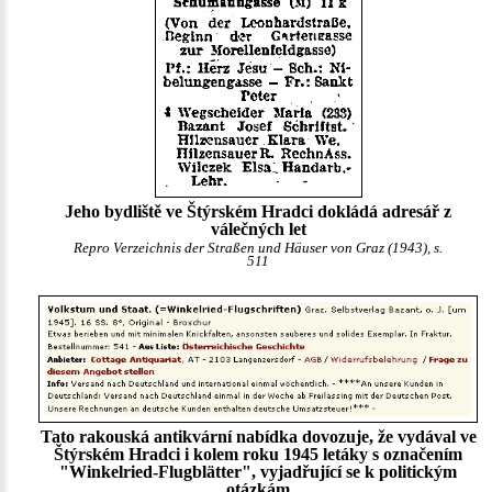
Jeho bydliště ve Štýrském Hradci dokládá adresář z
válečných let
Repro Verzeichnis der Straßen und Häuser von Graz (1943), s.
511
Tato rakouská antikvární nabídka dovozuje, že vydával ve
Štýrském Hradci i kolem roku 1945 letáky s označením
"Winkelried-Flugblätter", vyjadřující se k politickým
otázkám