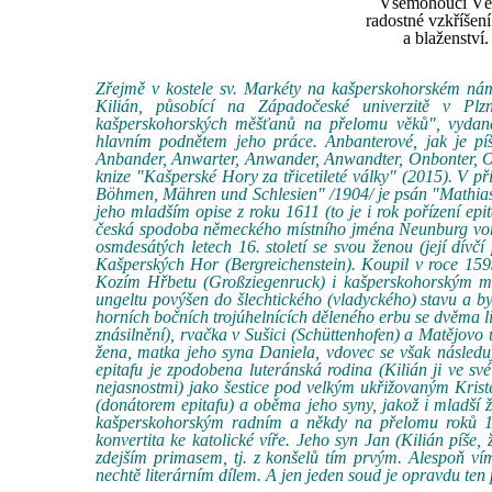
Všemohoucí Věč
radostné vzkříšen
a blaženství
Zřejmě v kostele sv. Markéty na kašperskohorském ná
Kilián, působící na Západočeské univerzitě v Plz
kašperskohorských měšťanů na přelomu věků", vydané
hlavním podnětem jeho práce. Anbanterové, jak je píš
Anbander, Anwarter, Anwander, Anwandter, Onbonter, Ob
knize "Kašperské Hory za třicetileté války" (2015). V 
Böhmen, Mähren und Schlesien" /1904/ je psán "Mathias 
jeho mladším opise z roku 1611 (to je i rok pořízení epi
česká spodoba německého místního jména Neunburg vorm 
osmdesátých letech 16. století se svou ženou (její dí
Kašperských Hor (Bergreichenstein). Koupil v roce 15
Kozím Hřbetu (Großziegenruck) i kašperskohorským mě
ungeltu povýšen do šlechtického (vladyckého) stavu a 
horních bočních trojúhelnících děleného erbu se dvěma lili
znásilnění), rvačka v Sušici (Schüttenhofen) a Matějovo
žena, matka jeho syna Daniela, vdovec se však následu
epitafu je zpodobena luteránská rodina (Kilián ji ve sv
nejasnostmi) jako šestice pod velkým ukřižovaným Krist
(donátorem epitafu) a oběma jeho syny, jakož i mladší
kašperskohorským radním a někdy na přelomu roků 1
konvertita ke katolické víře. Jeho syn Jan (Kilián píše
zdejším primasem, tj. z konšelů tím prvým. Alespoň ví
nechtě literárním dílem. A jen jeden soud je opravdu ten 