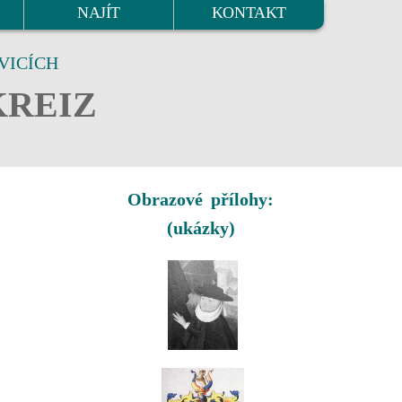
NAJÍT
KONTAKT
VICÍCH
KREIZ
Obrazové přílohy:
(ukázky)