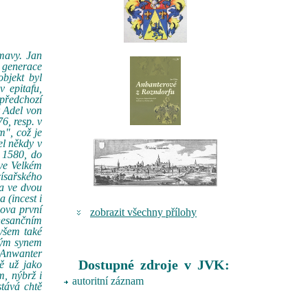
mavy. Jan
 generace
bjekt byl
 epitafu,
 předchozí
r Adel von
6, resp. v
m", což je
l někdy v
 1580, do
ve Velkém
ísařského
 a ve dvou
 (incest i
jova první
zobrazit všechny přílohy
nesančním
ovšem také
lným synem
l Anwanter
Dostupné zdroje v JVK:
ě už jako
m, nýbrž i
autoritní záznam
stává chtě