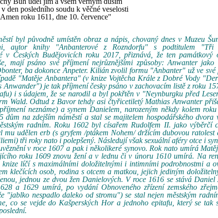
ný Bůh uděl jim a všem věrným duším
í v den posledního soudu k věčné veselosti
. Amen roku 1611, dne 10. července"
městí byl původně umístěn obraz a nápis, chovaný dnes v Muzeu Šu
ni, autor knihy "Anbanterové z Rozndorfu" s podtitulem "Tři
 v Českých Budějovicích roku 2017, přiznává, že ten památkový o
e, mají psáno své příjmení nejrůznějšími způsoby: Anwanter jako v
onter, ba dokonce Anpeter. Kilián zvolil formu "Anbanter" už ve své
případě "Matěje Anbantera" (v knize Vojtěcha Krále z Dobré Vody "De
Anwander") je tak příjmení česky psáno v zachovacím listě z roku 157
tafu) i s údajem, že se narodil a byl pokřtěn v "Neynburgku před Lese
Wald. Odtud z Bavor tehdy asi čtyřicetiletý Mathias Anwanter přiše
včí příjmení neznáme) a synem Danielem, narozeným někdy kolem roku
95 dům na zdejším náměstí a stal se majitelem hospodářského dvora 
stským radním. Roku 1602 byl císařem Rudolfem II. jako výběrčí c
byl mu udělen erb (s gryfem /ptákem Nohem/ držícím dubovou ratolest
emi) tři roky nato i polepšený. Následují však sexuální aféry otce i syna
 uvěznění v roce 1607 a pak i několikeré synovo. Rok nato umírá Matě
jícího roku 1609 znovu žení a v lednu či v únoru 1610 umírá. Na re
é knize líčí s maximálními doložitelnými i intimními podrobnostmi a 
em klečících osob, rodina s otcem a matkou, jejich jediným doložite
 ženou, jednou ze dvou žen Danielových. V roce 1616 se stává Danie
628 a 1629 umírá, po vydání Obnoveného zřízení zemského zřejm
, že "jablko nespadlo daleko od stromu") se stal nejen městským radní
me, co se vejde do Kašperských Hor a jednoho epitafu, který se tak 
poslední.