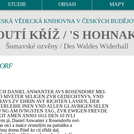
STUDIE
OBSAH
MAPY
ESKÁ VĚDECKÁ KNIHOVNA V ČESKÝCH BUDĚJO
UTÍ KŘÍŽ / 'S HOHNA
Šumavské ozvěny / Des Waldes Widerhall
DORF
ICH DANIEL ANWANTER AVS ROSENDORF MEI-
D MVETER SELIGEN ZVR GEDECHTNVS, VND
AVS ZV EHRIN AVF RICHTEN LASSEN, DER
ERLEIHE INEN VND ALLEN GLAVBIGEN SELEN
VNG AM IVNGSTEN TAG, ZVR EWIGEN FREVDE
IT AMEN ANNO 1611 DEN 10 IVLI
 jsem já, Daniel Anwanter z Rosendorfu své-
 otci a matce zesnulým na památku a
ému domu Páně ke cti zřídit dal,