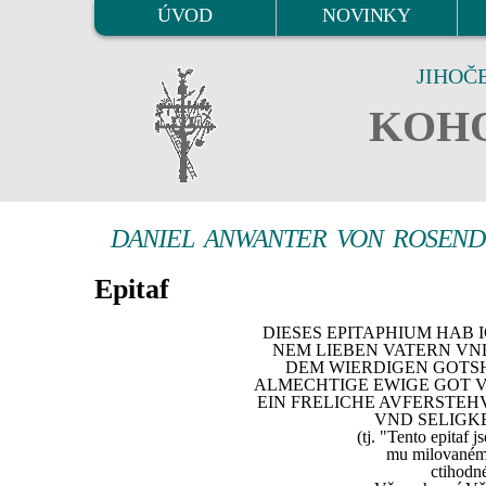
ÚVOD
NOVINKY
JIHOČ
KOHO
DANIEL ANWANTER VON ROSEN
Epitaf
DIESES EPITAPHIUM HAB 
NEM LIEBEN VATERN VN
DEM WIERDIGEN GOTSH
ALMECHTIGE EWIGE GOT V
EIN FRELICHE AVFERSTEH
VND SELIGKE
(tj. "Tento epitaf
mu milovanému
ctihodn