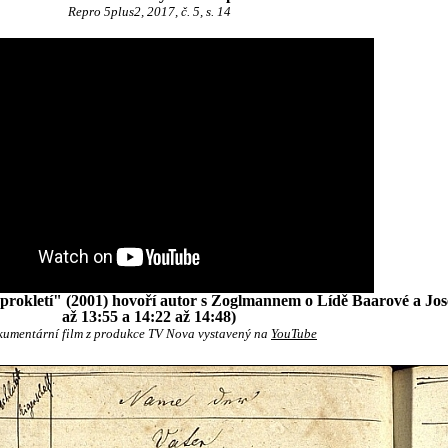
Repro 5plus2, 2017, č. 5, s. 14
rokletí" (2001) hovoří autor s Zoglmannem o Lídě Baarové a Jose
až 13:55 a 14:22 až 14:48)
umentární film z produkce TV Nova vystavený na
YouTube