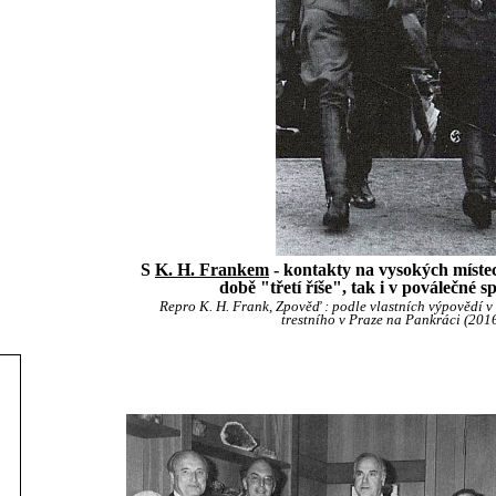
S
K. H. Frankem
- kontakty na vysokých místec
době "třetí říše", tak i v poválečné 
Repro K. H. Frank, Zpověď : podle vlastních výpovědí 
trestního v Praze na Pankráci (2016)