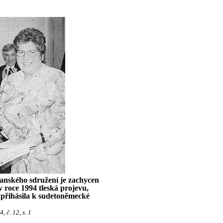
janského sdružení je zachycen
 roce 1994 tleská projevu,
přihásila k sudetoněmecké
 č. 12, s. 1