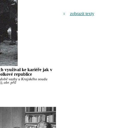
zobrazit texty
h využíval ke kariéře jak v
spolkové republice
v době vazby u Krajského soudu
, obr. příl