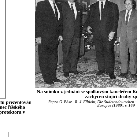
Na snímku z jednání se spolkovým kancléřem K
zachycen stojící druhý z
stu prezentován
Repro O. Böse - R.-J. Eibicht, Die Sudetendeutschen 
Europas (1989), s. 169
nec říšského
protektora v