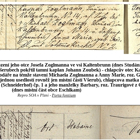
zení jeho otce Josefa Zoglmanna ve vsi Kaltenbrunn (dnes Studánk
Všerubech pokřtil tamní kaplan Johann Zoubek) - chlapcův otec K
dáře na témže stavení Michaela Zoglmanna a Anny Marie, roz. Gr
jednou usedlostí rovněž jen místní částí Všerub), chlapcova matka 
v (Schneiderhof) čp. 1 a jeho manželky Barbary, roz. Traurigové z
(dnes místní část obce Eschlkam)
Repro SOA v Plzni -
Porta fontium