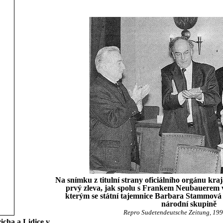
Na snímku z titulní strany oficiálního orgánu kra
prvý zleva, jak spolu s Frankem Neubauerem v
kterým se státní tajemnice Barbara Stammová 
národní skupině
Repro Sudetendeutsche Zeitung, 1994,
icha a Lidice v