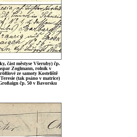
y, část městyse Všeruby) čp.
aspar Zoglmann, rolník v
ößlové ze samoty Kosteliště
Teresie (tak psáno v matrice)
 Großaign čp. 50 v Bavorsku