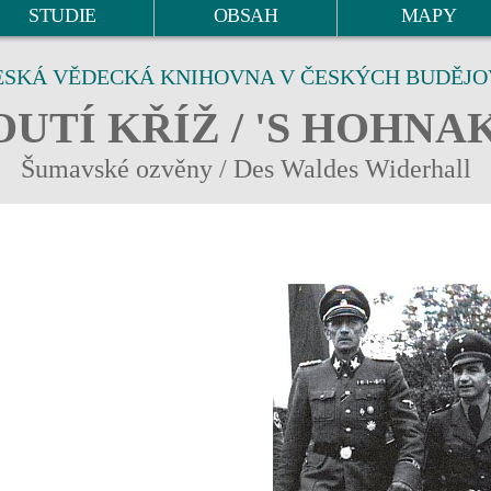
STUDIE
OBSAH
MAPY
ESKÁ VĚDECKÁ KNIHOVNA V ČESKÝCH BUDĚJO
UTÍ KŘÍŽ / 'S HOHNA
Šumavské ozvěny / Des Waldes Widerhall