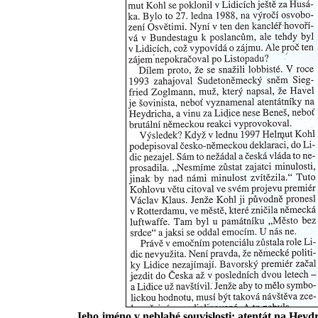
Jeho jméno v neblahé souvislosti: atentát na Heydr