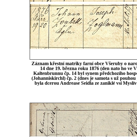
Záznam křestní matriky farní obce Všeruby o naro
14 dne 19. března roku 1876 (den nato ho ve 
Kaltenbrunnu čp. 14 byl synem předchozího hospo
(Johanniskirchl) čp. 2 (dnes je samota s už pouhou 
byla dcerou Andrease Seidla ze zaniklé vsi Myslí