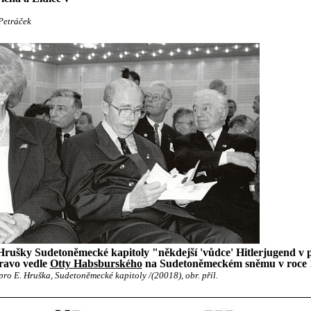
 Petráček
Hrušky Sudetoněmecké kapitoly "někdejší 'vůdce' Hitlerjugend v p
ravo vedle
Otty Habsburského
na Sudetoněmeckém sněmu v roce 
pro E. Hruška, Sudetoněmecké kapitoly /(20018), obr. příl.