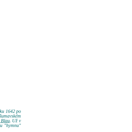
roku 1642 po
 šumavském
 Blau
. Už v
nou "hymnu"