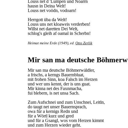
Louss net d 'Lumpen und Noarrn
hausn in Deina Welt!
Louss net voödn, vodoarn!
Herrgott üba da Welt!
Louss uns net kloaweis verderben!
Willst net daretten Dei Welt,
schlog's gleih af oamal in Scherbn!
Heimat meine Erde (1949), ed.
Otto Zerlik
Mir san ma deutsche Böhmerw
Mir san ma deutsche Böhmerwäldler,
a frischs, a kerngs Bauernbluat,
mit frohen Sinn, koa Falsch im Herzen
und wer uns kennt, der is uns guat.
Mir kinna net des Faxnmacha,
fui blebern, is net unsa Sach.
Zum Aufschnei und zum Unschnei, Leitln,
do taugt net unser Bauernsprach,
owa fúr a kernigs Redn und
für a Wörtl kurz und gred
und für a Gsangl, wos vom Herzen kimmt
und zum Herzen wieder geht.