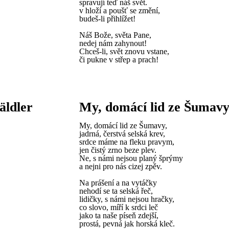
spravují teď náš svět.
v hloží a poušť se změní,
budeš-li přihlížet!
Náš Bože, světa Pane,
nedej nám zahynout!
Chceš-li, svět znovu vstane,
či pukne v střep a prach!
äldler
My, domácí lid ze Šumav
My, domácí lid ze Šumavy,
jadrná, čerstvá selská krev,
srdce máme na fleku pravym,
jen čistý zrno beze plev.
Ne, s námi nejsou planý šprýmy
a nejni pro nás cizej zpěv.
Na prášení a na vytáčky
nehodí se ta selská řeč,
lidičky, s námi nejsou hračky,
co slovo, míří k srdci leč
jako ta naše píseň zdejší,
prostá, pevná jak horská kleč.