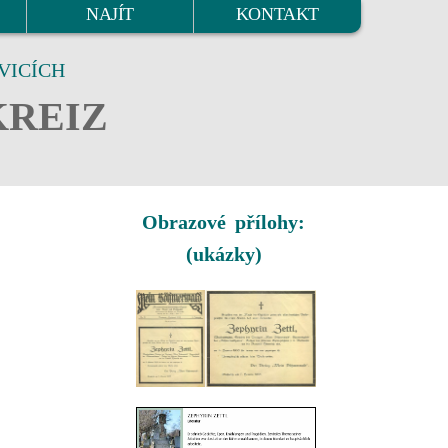
NAJÍT
KONTAKT
VICÍCH
KREIZ
Obrazové přílohy:
(ukázky)