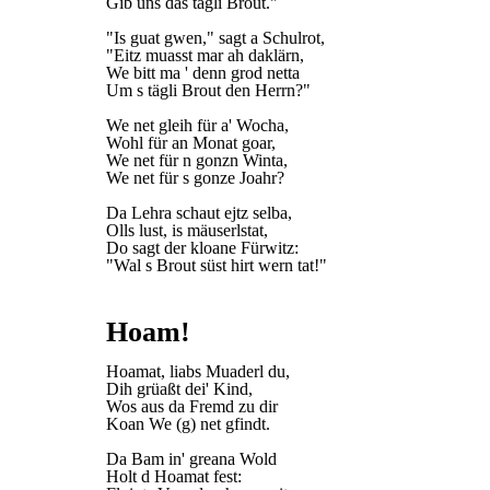
Gib uns das tägli Brout."
"Is guat gwen," sagt a Schulrot,
"Eitz muasst mar ah daklärn,
We bitt ma ' denn grod netta
Um s tägli Brout den Herrn?"
We net gleih für a' Wocha,
Wohl für an Monat goar,
We net für n gonzn Winta,
We net für s gonze Joahr?
Da Lehra schaut ejtz selba,
Olls lust, is mäuserlstat,
Do sagt der kloane Fürwitz:
"Wal s Brout süst hirt wern tat!"
Hoam!
Hoamat, liabs Muaderl du,
Dih grüaßt dei' Kind,
Wos aus da Fremd zu dir
Koan We (g) net gfindt.
Da Bam in' greana Wold
Holt d Hoamat fest: