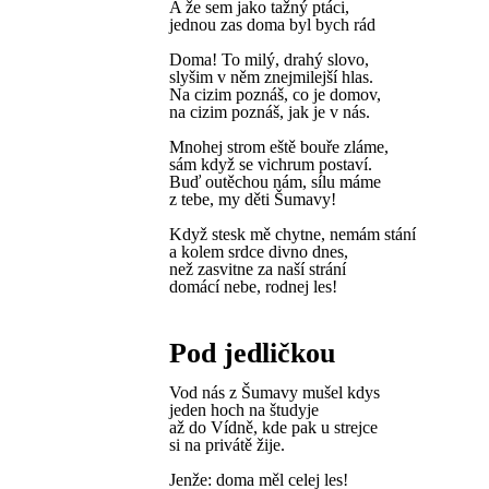
A že sem jako tažný ptáci,
jednou zas doma byl bych rád
Doma! To milý, drahý slovo,
slyšim v něm znejmilejší hlas.
Na cizim poznáš, co je domov,
na cizim poznáš, jak je v nás.
Mnohej strom eště bouře zláme,
sám když se vichrum postaví.
Buď outěchou nám, sílu máme
z tebe, my děti Šumavy!
Když stesk mě chytne, nemám stání
a kolem srdce divno dnes,
než zasvitne za naší strání
domácí nebe, rodnej les!
Pod jedličkou
Vod nás z Šumavy mušel kdys
jeden hoch na študyje
až do Vídně, kde pak u strejce
si na privátě žije.
Jenže: doma měl celej les!