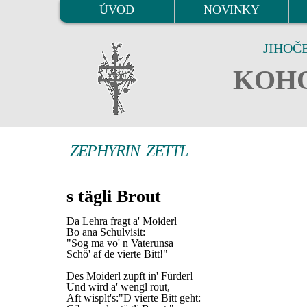
ÚVOD
NOVINKY
JIHOČ
KOHO
ZEPHYRIN ZETTL
s tägli Brout
Da Lehra fragt a' Moiderl
Bo ana Schulvisit:
"Sog ma vo' n Vaterunsa
Schö' af de vierte Bitt!"
Des Moiderl zupft in' Fürderl
Und wird a' wengl rout,
Aft wisplt's:"D vierte Bitt geht: