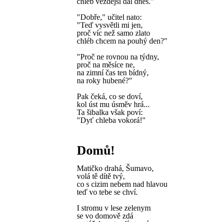
chléb vezdejší dal dnes."
"Dobře," učitel nato:
"Teď vysvětli mi jen,
proč víc než samo zlato
chléb chcem na pouhý den?"
"Proč ne rovnou na týdny,
proč na měsíce ne,
na zimní čas ten bídný,
na roky hubené?"
Pak čeká, co se doví,
kol úst mu úsměv hrá...
Ta šibalka však poví:
"Dyť chleba vokorá!"
Domů!
Matičko drahá, Šumavo,
volá tě dítě tvý,
co s cizim nebem nad hlavou
teď vo tebe se chví.
I stromu v lese zelenym
se vo domově zdá