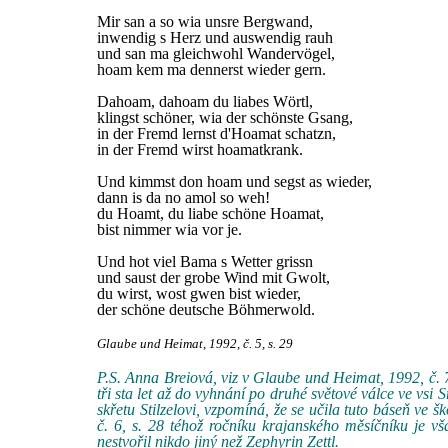
Mir san a so wia unsre Bergwand,
inwendig s Herz und auswendig rauh
und san ma gleichwohl Wandervögel,
hoam kem ma dennerst wieder gern.
Dahoam, dahoam du liabes Wörtl,
klingst schöner, wia der schönste Gsang,
in der Fremd lernst d'Hoamat schatzn,
in der Fremd wirst hoamatkrank.
Und kimmst don hoam und segst as wieder,
dann is da no amol so weh!
du Hoamt, du liabe schöne Hoamat,
bist nimmer wia vor je.
Und hot viel Bama s Wetter grissn
und saust der grobe Wind mit Gwolt,
du wirst, wost gwen bist wieder,
der schöne deutsche Böhmerwold.
Glaube und Heimat, 1992, č. 5, s. 29
P.S. Anna Breiová, viz v Glaube und Heimat, 1992, č. 7
tři sta let až do vyhnání po druhé světové válce ve vs
skřetu Stilzelovi, vzpomíná, že se učila tuto báseň ve 
č. 6, s. 28 téhož ročníku krajanského měsíčníku je v
nestvořil nikdo jiný než Zephyrin Zettl.