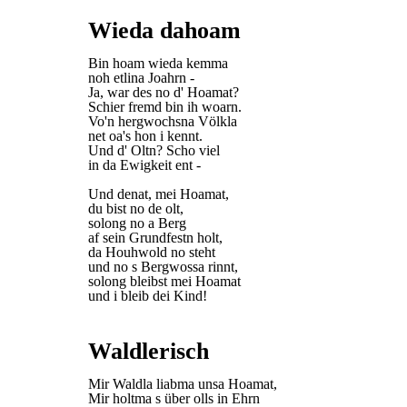
Wieda dahoam
Bin hoam wieda kemma
noh etlina Joahrn -
Ja, war des no d' Hoamat?
Schier fremd bin ih woarn.
Vo'n hergwochsna Völkla
net oa's hon i kennt.
Und d' Oltn? Scho viel
in da Ewigkeit ent -
Und denat, mei Hoamat,
du bist no de olt,
solong no a Berg
af sein Grundfestn holt,
da Houhwold no steht
und no s Bergwossa rinnt,
solong bleibst mei Hoamat
und i bleib dei Kind!
Waldlerisch
Mir Waldla liabma unsa Hoamat,
Mir holtma s über olls in Ehrn