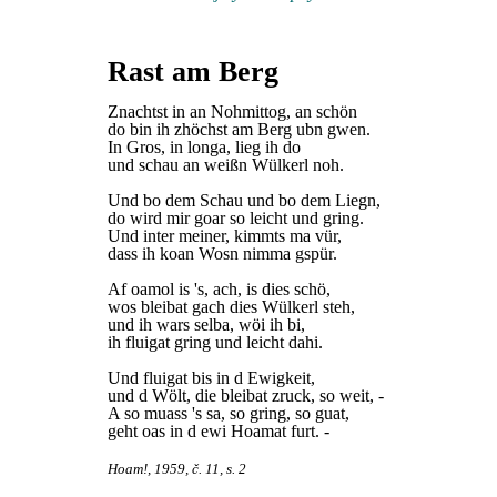
Rast am Berg
Znachtst in an Nohmittog, an schön
do bin ih zhöchst am Berg ubn gwen.
In Gros, in longa, lieg ih do
und schau an weißn Wülkerl noh.
Und bo dem Schau und bo dem Liegn,
do wird mir goar so leicht und gring.
Und inter meiner, kimmts ma vür,
dass ih koan Wosn nimma gspür.
Af oamol is 's, ach, is dies schö,
wos bleibat gach dies Wülkerl steh,
und ih wars selba, wöi ih bi,
ih fluigat gring und leicht dahi.
Und fluigat bis in d Ewigkeit,
und d Wölt, die bleibat zruck, so weit, -
A so muass 's sa, so gring, so guat,
geht oas in d ewi Hoamat furt. -
Hoam!, 1959, č. 11, s. 2