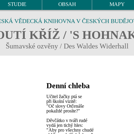
STUDIE
OBSAH
MAPY
ESKÁ VĚDECKÁ KNIHOVNA V ČESKÝCH BUDĚJO
UTÍ KŘÍŽ / 'S HOHNA
Šumavské ozvěny / Des Waldes Widerhall
Denní chleba
Učitel žačky ptá se
při školní vizitě:
"Oč slovy Otčenáše
pokaždé prosíte?"
Děvčátko v tváři rudé
vydá jen tichý hles:
"Aby pro všechny chudé