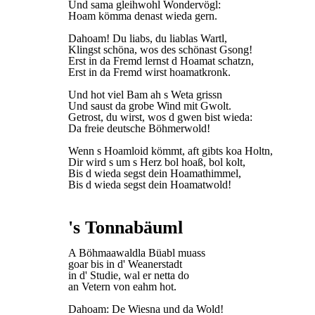
Und sama gleihwohl Wondervögl:
Hoam kömma denast wieda gern.
Dahoam! Du liabs, du liablas Wartl,
Klingst schöna, wos des schönast Gsong!
Erst in da Fremd lernst d Hoamat schatzn,
Erst in da Fremd wirst hoamatkronk.
Und hot viel Bam ah s Weta grissn
Und saust da grobe Wind mit Gwolt.
Getrost, du wirst, wos d gwen bist wieda:
Da freie deutsche Böhmerwold!
Wenn s Hoamloid kömmt, aft gibts koa Holtn,
Dir wird s um s Herz bol hoaß, bol kolt,
Bis d wieda segst dein Hoamathimmel,
Bis d wieda segst dein Hoamatwold!
's Tonnabäuml
A Böhmaawaldla Büabl muass
goar bis in d' Weanerstadt
in d' Studie, wal er netta do
an Vetern von eahm hot.
Dahoam: De Wiesna und da Wold!