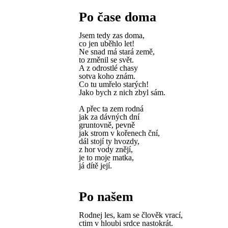
Po čase doma
Jsem tedy zas doma,
co jen uběhlo let!
Ne snad má stará země,
to změnil se svět.
A z odrostlé chasy
sotva koho znám.
Co tu umřelo starých!
Jako bych z nich zbyl sám.
A přec ta zem rodná
jak za dávných dní
gruntovně, pevně
jak strom v kořenech ční,
dál stojí ty hvozdy,
z hor vody znějí,
je to moje matka,
já dítě její.
Po našem
Rodnej les, kam se člověk vrací,
ctim v hloubi srdce nastokrát.