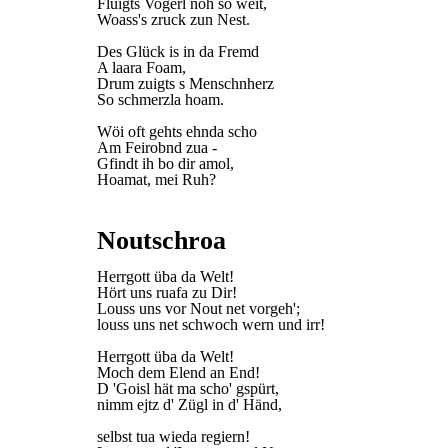
Fluigts Vogerl noh so weit,
Woass's zruck zun Nest.
Des Glück is in da Fremd
A laara Foam,
Drum zuigts s Menschnherz
So schmerzla hoam.
Wöi oft gehts ehnda scho
Am Feirobnd zua -
Gfindt ih bo dir amol,
Hoamat, mei Ruh?
Noutschroa
Herrgott üba da Welt!
Hört uns ruafa zu Dir!
Louss uns vor Nout net vorgeh';
louss uns net schwoch wern und irr!
Herrgott üba da Welt!
Moch dem Elend an End!
D 'Goisl hät ma scho' gspürt,
nimm ejtz d' Zügl in d' Händ,
selbst tua wieda regiern!