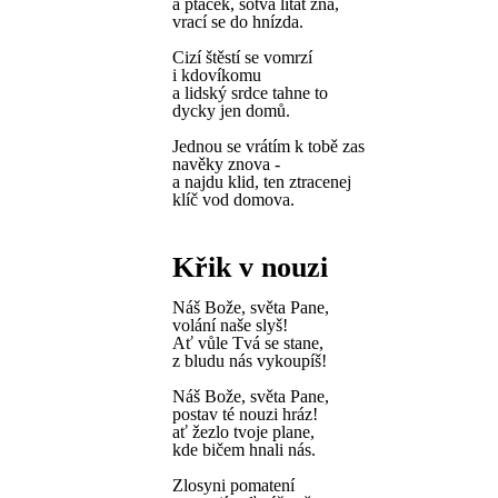
a ptáček, sotva lítat zná,
vrací se do hnízda.
Cizí štěstí se vomrzí
i kdovíkomu
a lidský srdce tahne to
dycky jen domů.
Jednou se vrátím k tobě zas
navěky znova -
a najdu klid, ten ztracenej
klíč vod domova.
Křik v nouzi
Náš Bože, světa Pane,
volání naše slyš!
Ať vůle Tvá se stane,
z bludu nás vykoupíš!
Náš Bože, světa Pane,
postav té nouzi hráz!
ať žezlo tvoje plane,
kde bičem hnali nás.
Zlosyni pomatení