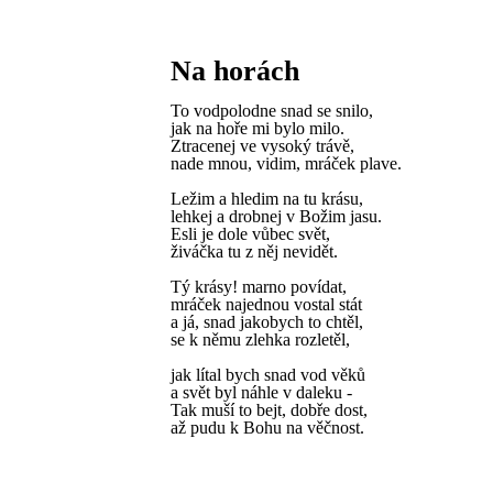
Na horách
To vodpolodne snad se snilo,
jak na hoře mi bylo milo.
Ztracenej ve vysoký trávě,
nade mnou, vidim, mráček plave.
Ležim a hledim na tu krásu,
lehkej a drobnej v Božim jasu.
Esli je dole vůbec svět,
živáčka tu z něj nevidět.
Tý krásy! marno povídat,
mráček najednou vostal stát
a já, snad jakobych to chtěl,
se k němu zlehka rozletěl,
jak lítal bych snad vod věků
a svět byl náhle v daleku -
Tak muší to bejt, dobře dost,
až pudu k Bohu na věčnost.