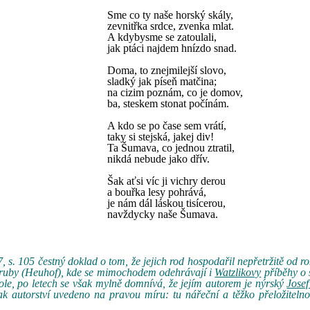
Sme co ty naše horský skály,
zevnitřka srdce, zvenka mlat.
A kdybysme se zatoulali,
jak ptáci najdem hnízdo snad.
Doma, to znejmilejší slovo,
sladký jak píseň matčina;
na cizim poznám, co je domov,
ba, steskem stonat počínám.
A kdo se po čase sem vrátí,
taky si stejská, jakej div!
Ta Šumava, co jednou ztratil,
nikdá nebude jako dřív.
Šak aťsi víc ji vichry derou
a bouřka lesy pohrává,
je nám dál láskou tisícerou,
navždycky naše Šumava.
, s. 105 čestný doklad o tom, že jejich rod hospodařil nepřetržitě od 
i Sruby (Heuhof), kde se mimochodem odehrávají i
Watzlikovy
příběhy o
škole, po letech se však mylně domnívá, že jejím autorem je nýrský
Josef
šak autorství uvedeno na pravou míru: tu nářeční a těžko přeložitel