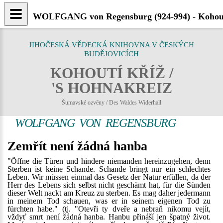
WOLFGANG von Regensburg (924-994) - Kohout
JIHOČESKÁ VĚDECKÁ KNIHOVNA V ČESKÝCH
BUDĚJOVICÍCH
KOHOUTÍ KŘÍŽ /
'S HOHNAKREIZ
Šumavské ozvěny / Des Waldes Widerhall
WOLFGANG VON REGENSBURG
Zemřít není žádná hanba
"Öffne die Türen und hindere niemanden hereinzugehen, denn
Sterben ist keine Schande. Schande bringt nur ein schlechtes
Leben. Wir müssen einmal das Gesetz der Natur erfüllen, da der
Herr des Lebens sich selbst nicht geschämt hat, für die Sünden
dieser Welt nackt am Kreuz zu sterben. Es mag daher jedermann
in meinem Tod schauen, was er in seinem eigenen Tod zu
fürchten habe." (tj. "Otevři ty dveře a nebraň nikomu vejít,
vždyť smrt není žádná hanba. Hanbu přináší jen špatný život.