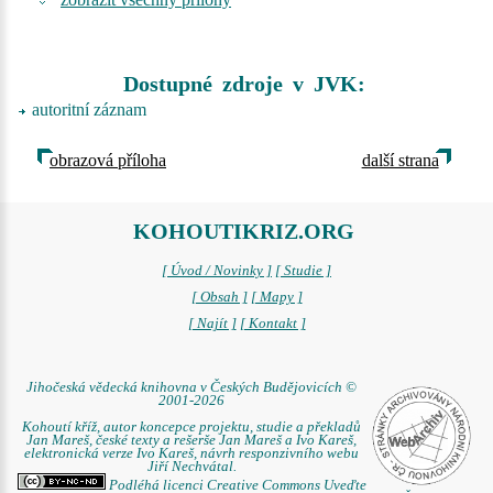
Dostupné zdroje v JVK:
autoritní záznam
obrazová příloha
další strana
KOHOUTIKRIZ.ORG
[ Úvod / Novinky ]
[ Studie ]
[ Obsah ]
[ Mapy ]
[ Najít ]
[ Kontakt ]
Jihočeská vědecká knihovna v Českých Budějovicích ©
2001-2026
Kohoutí kříž, autor koncepce projektu, studie a překladů
Jan Mareš, české texty a rešerše Jan Mareš a Ivo Kareš,
elektronická verze Ivo Kareš, návrh responzivního webu
Jiří Nechvátal.
Podléhá licenci Creative Commons Uveďte