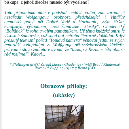
biskupa, z jehož diecéze muselo být vyděleno?
Tato připomínka nám v podstatě nedává volbu, zda zařadit či
nezařadit Wolgangovu osobnost, předcházející i Vintířův
eremitský pobyt při Dobré Vodě u Hartnanic, svým širším
evropským významem, mezi šumavské "klasiky". Chudenický
"Bolfánek" je toho trvalým památníkem. Už téma kněžské smrti je
výsostně šumavské, což snad ani netřeba literárně dokládat. Když
proslulý televizní pořad "Toulavá kamera" věnoval jednu ze svých
reportáží vodopádům sv. Wolfganga při vyšebrodském klášteře,
průvodní slovo zmínilo v úvodu, že "biskup z Řezna v této oblasti
rád rozjímal". Kdoví...
- - - - -
* Pfullingen (BW) / Zelená Lhota / Chudenice / Vyšší Brod / Kladenské
Rovné / † Pupping (A) / † † Řezno (BY)
Obrazové přílohy:
(ukázky)