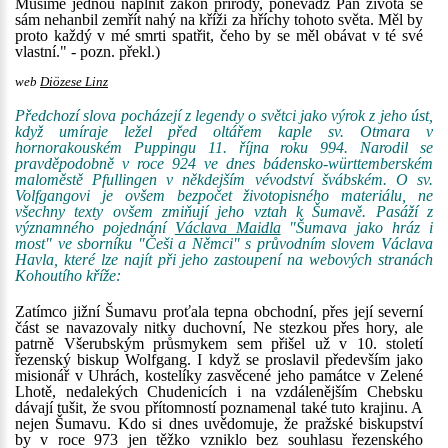
Musíme jednou naplnit zákon přírody, poněvadž Pán života se
sám nehanbil zemřít nahý na kříži za hříchy tohoto světa. Měl by
proto každý v mé smrti spatřit, čeho by se měl obávat v té své
vlastní." - pozn. překl.)
web
Diözese Linz
Předchozí slova pocházejí z legendy o světci jako výrok z jeho úst,
když umíraje ležel před oltářem kaple sv. Otmara v
hornorakouském Puppingu 11. října roku 994. Narodil se
pravděpodobně v roce 924 ve dnes bádensko-württemberském
maloměstě Pfullingen v někdejším vévodství švábském. O sv.
Volfgangovi je ovšem bezpočet životopisného materiálu, ne
všechny texty ovšem zmiňují jeho vztah k Šumavě. Pasáží z
významného pojednání
Václava Maidla
"Šumava jako hráz i
most" ve sborníku "Češi a Němci" s průvodním slovem Václava
Havla, které lze najít při jeho zastoupení na webových stranách
Kohoutího kříže:
Zatímco jižní Šumavu proťala tepna obchodní, přes její severní
část se navazovaly nitky duchovní, Ne stezkou přes hory, ale
patrně Všerubským průsmykem sem přišel už v 10. století
řezenský biskup Wolfgang. I když se proslavil především jako
misionář v Uhrách, kostelíky zasvěcené jeho památce v Zelené
Lhotě, nedalekých Chudenicích i na vzdálenějším Chebsku
dávají tušit, že svou přítomností poznamenal také tuto krajinu. A
nejen Šumavu. Kdo si dnes uvědomuje, že pražské biskupství
by v roce 973 jen těžko vzniklo bez souhlasu řezenského