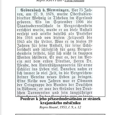
Repro SOA v Plzni -
Porta fontium
Pozdrav k jeho pětasedmdesátinám ze stránek
krajanského měsíčníku
Repro Hoam!, 1953, č. 9, s. 12