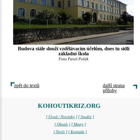
Budova stále slouží vzdělávacím účelům, dnes tu sídlí
základní škola
Foto Pavel Polák
zpět do textů
další strana
přílohy
KOHOUTIKRIZ.ORG
[ Úvod / Novinky ]
[ Studie ]
[ Obsah ]
[ Mapy ]
[ Najít ]
[ Kontakt ]