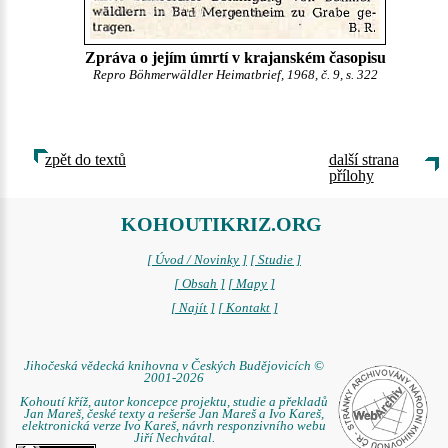
Zpráva o jejím úmrtí v krajanském časopisu
Repro Böhmerwäldler Heimatbrief, 1968, č. 9, s. 322
zpět do textů
další strana
přílohy
KOHOUTIKRIZ.ORG
[ Úvod / Novinky ]
[ Studie ]
[ Obsah ]
[ Mapy ]
[ Najít ]
[ Kontakt ]
Jihočeská vědecká knihovna v Českých Budějovicích ©
2001-2026
Kohoutí kříž, autor koncepce projektu, studie a překladů
Jan Mareš, české texty a rešerše Jan Mareš a Ivo Kareš,
elektronická verze Ivo Kareš, návrh responzivního webu
Jiří Nechvátal.