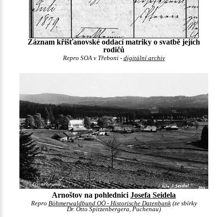
Záznam křišťanovské oddací matriky o svatbě jejích
rodičů
Repro SOA v Třeboni -
digitální archiv
Arnoštov na pohlednici
Josefa Seidela
Repro
Böhmerwaldbund OÖ - Historische Datenbank
(ze sbírky
Dr. Otto Spitzenbergera, Puchenau)