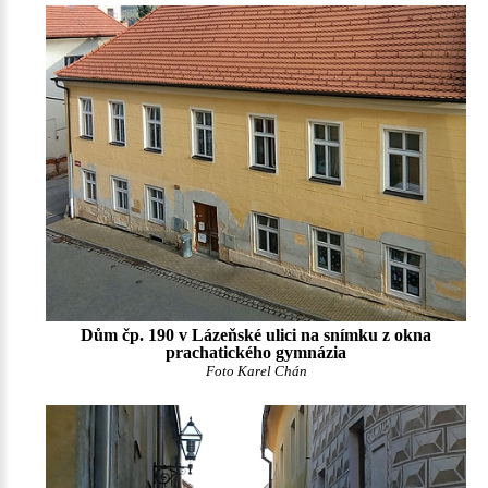
Dům čp. 190 v Lázeňské ulici na snímku z okna
prachatického gymnázia
Foto Karel Chán