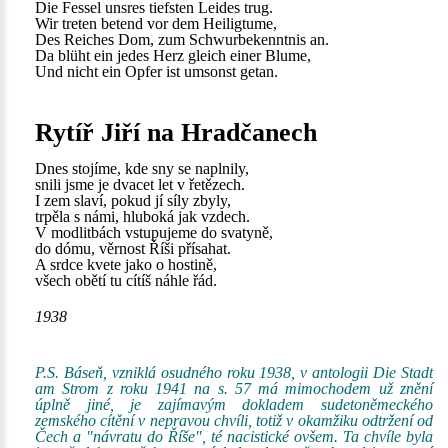
Die Fessel unsres tiefsten Leides trug.
Wir treten betend vor dem Heiligtume,
Des Reiches Dom, zum Schwurbekenntnis an.
Da blüht ein jedes Herz gleich einer Blume,
Und nicht ein Opfer ist umsonst getan.
Rytíř Jiří na Hradčanech
Dnes stojíme, kde sny se naplnily,
snili jsme je dvacet let v řetězech.
I zem slaví, pokud jí síly zbyly,
trpěla s námi, hluboká jak vzdech.
V modlitbách vstupujeme do svatyně,
do dómu, věrnost Říši přísahat.
A srdce kvete jako o hostině,
všech obětí tu cítíš náhle řád.
1938
P.S. Báseň, vzniklá osudného roku 1938, v antologii Die Stadt
am Strom z roku 1941 na s. 57 má mimochodem už znění
úplně jiné, je zajímavým dokladem sudetoněmeckého
zemského cítění v nepravou chvíli, totiž v okamžiku odtržení od
Čech a "návratu do Říše", té nacistické ovšem. Ta chvíle byla