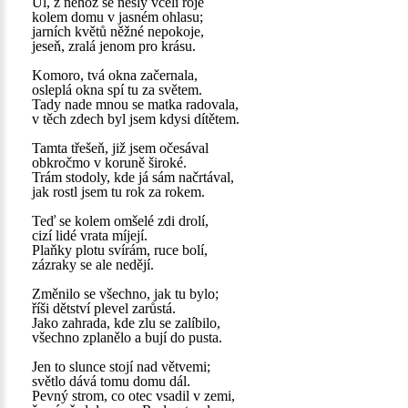
Úl, z něhož se nesly včelí roje
kolem domu v jasném ohlasu;
jarních květů něžné nepokoje,
jeseň, zralá jenom pro krásu.
Komoro, tvá okna začernala,
osleplá okna spí tu za světem.
Tady nade mnou se matka radovala,
v těch zdech byl jsem kdysi dítětem.
Tamta třešeň, již jsem očesával
obkročmo v koruně široké.
Trám stodoly, kde já sám načrtával,
jak rostl jsem tu rok za rokem.
Teď se kolem omšelé zdi drolí,
cizí lidé vrata míjejí.
Plaňky plotu svírám, ruce bolí,
zázraky se ale nedějí.
Změnilo se všechno, jak tu bylo;
říši dětství plevel zarůstá.
Jako zahrada, kde zlu se zalíbilo,
všechno zplanělo a bují do pusta.
Jen to slunce stojí nad větvemi;
světlo dává tomu domu dál.
Pevný strom, co otec vsadil v zemi,