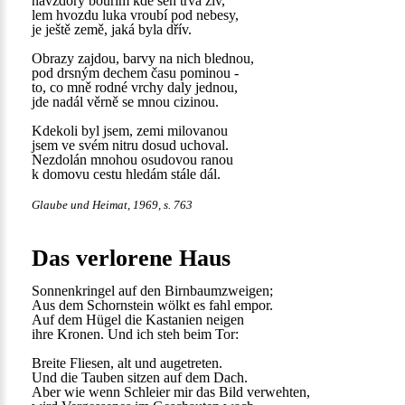
navzdory bouřím kde sen trvá živ,
lem hvozdu luka vroubí pod nebesy,
je ještě země, jaká byla dřív.
Obrazy zajdou, barvy na nich blednou,
pod drsným dechem času pominou -
to, co mně rodné vrchy daly jednou,
jde nadál věrně se mnou cizinou.
Kdekoli byl jsem, zemi milovanou
jsem ve svém nitru dosud uchoval.
Nezdolán mnohou osudovou ranou
k domovu cestu hledám stále dál.
Glaube und Heimat, 1969, s. 763
Das verlorene Haus
Sonnenkringel auf den Birnbaumzweigen;
Aus dem Schornstein wölkt es fahl empor.
Auf dem Hügel die Kastanien neigen
ihre Kronen. Und ich steh beim Tor:
Breite Fliesen, alt und augetreten.
Und die Tauben sitzen auf dem Dach.
Aber wie wenn Schleier mir das Bild verwehten,