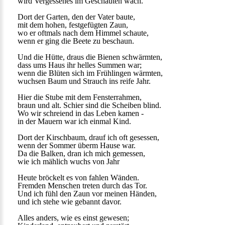
wird Vergessenes im Geschauten wach.
Dort der Garten, den der Vater baute,
mit dem hohen, festgefügten Zaun,
wo er oftmals nach dem Himmel schaute,
wenn er ging die Beete zu beschaun.
Und die Hütte, draus die Bienen schwärmten,
dass ums Haus ihr helles Summen war;
wenn die Blüten sich im Frühlingen wärmten,
wuchsen Baum und Strauch ins reife Jahr.
Hier die Stube mit dem Fensterrahmen,
braun und alt. Schier sind die Scheiben blind.
Wo wir schreiend in das Leben kamen -
in der Mauern war ich einmal Kind.
Dort der Kirschbaum, drauf ich oft gesessen,
wenn der Sommer überm Hause war.
Da die Balken, dran ich mich gemessen,
wie ich mählich wuchs von Jahr
Heute bröckelt es von fahlen Wänden.
Fremden Menschen treten durch das Tor.
Und ich fühl den Zaun vor meinen Händen,
und ich stehe wie gebannt davor.
Alles anders, wie es einst gewesen;