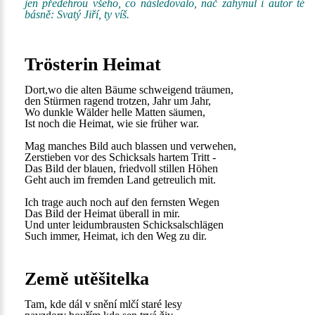
jen předehrou všeho, co následovalo, nač zahynul i autor té
básně: Svatý Jiří, ty víš.
Trösterin Heimat
Dort,wo die alten Bäume schweigend träumen,
den Stürmen ragend trotzen, Jahr um Jahr,
Wo dunkle Wälder helle Matten säumen,
Ist noch die Heimat, wie sie früher war.
Mag manches Bild auch blassen und verwehen,
Zerstieben vor des Schicksals hartem Tritt -
Das Bild der blauen, friedvoll stillen Höhen
Geht auch im fremden Land getreulich mit.
Ich trage auch noch auf den fernsten Wegen
Das Bild der Heimat überall in mir.
Und unter leidumbrausten Schicksalschlägen
Such immer, Heimat, ich den Weg zu dir.
Země utěšitelka
Tam, kde dál v snění mlčí staré lesy