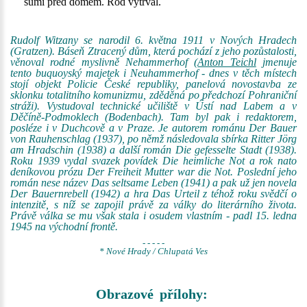
šumí před domem. Rod vytrval.
Rudolf Witzany se narodil 6. května 1911 v Nových Hradech
(Gratzen). Báseň Ztracený dům, která pochází z jeho pozůstalosti,
věnoval rodné myslivně Nehammerhof (
Anton Teichl
jmenuje
tento buquoyský majetek i Neuhammerhof - dnes v těch místech
stojí objekt Policie České republiky, panelová novostavba ze
sklonku totalitního komunizmu, zděděná po předchozí Pohraniční
stráži). Vystudoval technické učiliště v Ústí nad Labem a v
Děčíně-Podmoklech (Bodenbach). Tam byl pak i redaktorem,
posléze i v Duchcově a v Praze. Je autorem románu Der Bauer
von Rauhenschlag (1937), po němž následovala sbírka Ritter Jörg
am Hradschin (1938) a další román Die gefesselte Stadt (1938).
Roku 1939 vydal svazek povídek Die heimliche Not a rok nato
deníkovou prózu Der Freiheit Mutter war die Not. Poslední jeho
román nese název Das seltsame Leben (1941) a pak už jen novela
Der Bauernrebell (1942) a hra Das Urteil z téhož roku svědčí o
intenzitě, s níž se zapojil právě za války do literárního života.
Právě válka se mu však stala i osudem vlastním - padl 15. ledna
1945 na východní frontě.
- - - - -
* Nové Hrady / Chlupatá Ves
Obrazové přílohy: