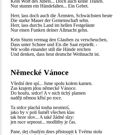
Kein Wort des Jubels... Doch auch keine Tränen.
Nur stumm ein Händefalten... Ein Gebet.
Herr, lass doch auch die Ärmsten, Schwächsten heute
Die starke Mauer der Gemeinschaft sehn.
Herr, lass durchs Land im hellen Festgeläute
Nur einen Funken deiner Allmacht gehn.
Kein Sturm vermag den Glauben zu verscheuchen,
Dass unter Schnee und Eis die Saat erprießt. -
Wir wolln einander still die Hände reichen
Und denken, dass heut deutsche Weihnacht ist.
Německé Vánoce
Všední den spí... Jsme spolu kolem kamen.
Zas krajem jdou německé Vánoce.
Do houfu, srdce! A v nich tichý plamen
naději němou křísí po roce.
Ta srdce plachá touha neomrzí,
jako by v poli šuměl všechen klas
tak beze slov... A také žádné slzy:
jen ruce sepnout... modlitby je čas.
Pane, dej chudým dnes přistoupit k Tvému stolu