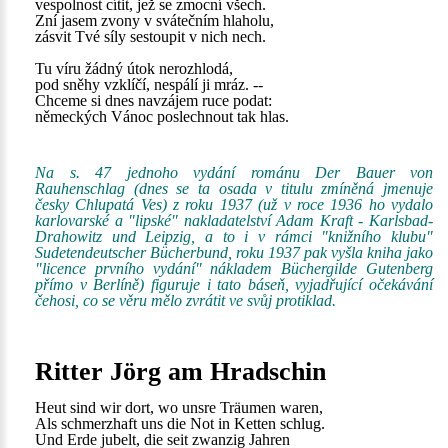
vespolnost cítit, jež se zmocní všech.
Zní jasem zvony v svátečním hlaholu,
zásvit Tvé síly sestoupit v nich nech.
Tu víru žádný útok nerozhlodá,
pod sněhy vzklíčí, nespálí ji mráz. --
Chceme si dnes navzájem ruce podat:
německých Vánoc poslechnout tak hlas.
Na s. 47 jednoho vydání románu Der Bauer von
Rauhenschlag (dnes se ta osada v titulu zmíněná jmenuje
česky Chlupatá Ves) z roku 1937 (už v roce 1936 ho vydalo
karlovarské a "lipské" nakladatelství Adam Kraft - Karlsbad-
Drahowitz und Leipzig, a to i v rámci "knižního klubu"
Sudetendeutscher Bücherbund, roku 1937 pak vyšla kniha jako
"licence prvního vydání" nákladem Büchergilde Gutenberg
přímo v Berlíně) figuruje i tato báseň, vyjadřující očekávání
čehosi, co se věru mělo zvrátit ve svůj protiklad.
Ritter Jörg am Hradschin
Heut sind wir dort, wo unsre Träumen waren,
Als schmerzhaft uns die Not in Ketten schlug.
Und Erde jubelt, die seit zwanzig Jahren