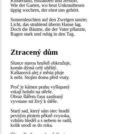
Kinderland, entzaubert und zerstört.
Wie der Garten, wo heut Unkrautbesen
üppig wuchern, der einst uns gehört.
Sonnenleuchten auf den Zweigen tanzte;
Licht, das strahlend überm Hause lag.
Doch die Bäume, die der Vater pflanzte,
Ragen stark und ruhig in den Tag.
Ztracený dům
Slunce starou hrušeň obkružuje,
komín dýmá celý uhřátý.
Kaštanová alej z města pluje
k nebi. Stojím doma před vraty.
Proč je kámen prahu vyšlapaný
vrkají holubi na střeše.
Obraz šlářem času zastíraný
vyvstane mi živý k útěše.
Starý sad, který sám otec hradil
pevným plotem pěkně zvysoka,
vzhůru hleděl a s nebem se radil,
kolik urodí se do roka.