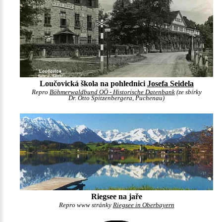
Loučovická škola na pohlednici
Josefa Seidela
Repro
Böhmerwaldbund OÖ - Historische Datenbank
(ze sbírky
Dr. Otto Spitzenbergera, Puchenau)
Riegsee na jaře
Repro www stránky
Riegsee in Oberbayern