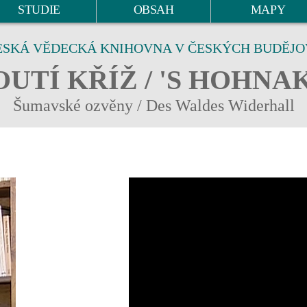
STUDIE
OBSAH
MAPY
ESKÁ VĚDECKÁ KNIHOVNA V ČESKÝCH BUDĚJO
UTÍ KŘÍŽ / 'S HOHNA
Šumavské ozvěny / Des Waldes Widerhall