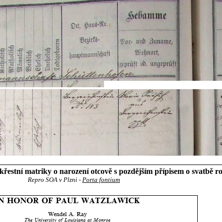
estní matriky o narození otcově s pozdějším přípisem o svatbě r
Repro SOA v Plzni -
Porta fontium