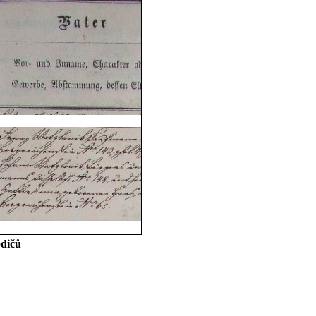
odičů