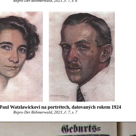
Repro Der Böhmerwald, 2021, č. 7, s. 6
Paul Watzlawickovi na portrétech, datovaných rokem 1924
Repro Der Böhmerwald, 2021, č. 7, s. 7