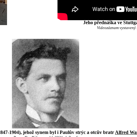
Jeho přednáška ve Stuttg
Videozáznam vystavený
47-1904), jehož synem byl i Paulův strýc a otcův bratr
Alfred Wa