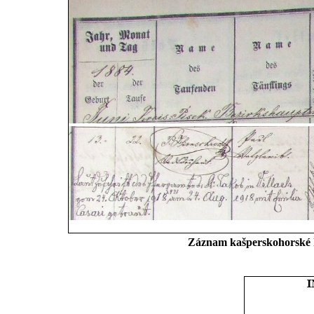
Záznam kašperskohorské kř