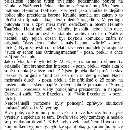
příležitosti jednoho týden trvajícího podzimního pobytu na
zámku v Nalžovech řekla jednoho večera mému přiženěnému
bratranci Heinimu Taaffeovi, zda bych jako vnučka tehdejšího
policejního prezidenta barona Krauße neměla mít zájem o to
přečíst si originální akta, která ohledně tragedie v Mayerlingu
putovala tam a zpět mezi mým dědečkem a otcem Heiniho
Taaffeho. Heini měl totiž v záměru je spálit, neboť jeho otec,
který tato akta přenesl ze státního archivu sem do Nalžov,
nechtěl, aky jejich obsah byl kdykoli komukoli znám (v
originále "dass deren Inhalt jemals bekannt würde" - pozn.
překl.). Nyní zamýšlí i on udělat už ve věci pořádek (v originále
"auch er schon ans Ordnungsmachen" - pozn. překl.) a chce
svůj záměr naplnit.
Jako dívka, které bylo tehdy 22 let, jsem s horoucím zájmem (v
originále "mit brennenden Interesse" - pozn. překl.) vzala akta k
sobě do pokoje a téže noci ještě jsem je několikrát pročetla skrz
naskrz (v originále "und las sien och in der gleichen Nacht
mehrmals durch" - pozn. překl.). Šlo přibližně o 25 zpráv na
tlustém ministerském papíře. Vlevo nahoře poznámka "Streng
reservat". Předseda vlády policejnímu prezidentovi a naopak.
Oslovení znělo "Eure Exzelenz" (tj. "Vaše Excelence" - pozn.
překl).
Nejobsáhlejší přirozeně byly policejní zprávyo skutkové
podstatě událostí v Mayerlingu.
Brzy poté, co korunní prince vešel do své ložnice, bylo slyšet
výstřely a spěchalo se tam. Dveře však byly zamčeny a nedalo
se proniknout dovnitř. Když byly dveře hrabětem Hoyosem a
komorníkem vylomeny, bylo lze spatřit oba, tj. korunního prince