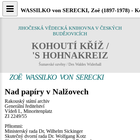
WASSILKO von SERECKI, Zoë (1897-1978) - Ko
JIHOČESKÁ VĚDECKÁ KNIHOVNA V ČESKÝCH
BUDĚJOVICÍCH
KOHOUTÍ KŘÍŽ /
'S HOHNAKREIZ
Šumavské ozvěny / Des Waldes Widerhall
ZOË WASSILKO VON SERECKI
Nad papíry v Nalžovech
Rakouský státní archiv
Generální ředitelství
Vídeň I., Minoritenplatz
ZI 2249/55
Přítomni:
Ministerský rada Dr, Wilhelm Sickinger
Skutečný dvorní rada Dr. Wolfgang Kotz