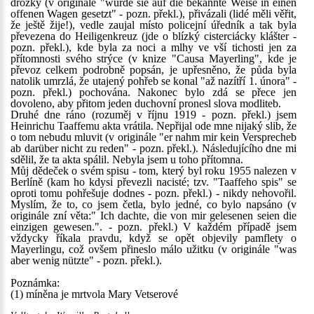
drožky (v originále "wurde sie auf die bekannte Weise in einen
offenen Wagen gesetzt" - pozn. překl.), přivázali (lidé měli věřit,
že ještě žije!), vedle zaujal místo policejní úředník a tak byla
převezena do Heiligenkreuz (jde o blízký cisterciácky klášter -
pozn. překl.), kde byla za noci a mlhy ve vší tichosti jen za
přítomnosti svého strýce (v knize "Causa Mayerling", kde je
převoz celkem podrobně popsán, je upřesněno, že půda byla
natolik umrzlá, že utajený pohřeb se konal "až nazítří 1. února" -
pozn. překl.) pochována. Nakonec bylo zdá se přece jen
dovoleno, aby přitom jeden duchovní pronesl slova modliteb.
Druhé dne ráno (rozuměj v říjnu 1919 - pozn. překl.) jsem
Heinrichu Taaffemu akta vrátila. Nepřijal ode mne nijaký slib, že
o tom nebudu mluvit (v originále "er nahm mir kein Versprecheb
ab darüber nicht zu reden" - pozn. překl.). Následujícího dne mi
sdělil, že ta akta spálil. Nebyla jsem u toho přítomna.
Můj dědeček o svém spisu - tom, který byl roku 1955 nalezen v
Berlíně (kam ho kdysi převezli nacisté; tzv. "Taaffeho spis" se
oproti tomu pohřešuje dodnes - pozn. překl.) - nikdy nehovořil.
Myslím, že to, co jsem četla, bylo jedné, co bylo napsáno (v
originále zní věta:" Ich dachte, die von mir gelesenen seien die
einzigen gewesen.". - pozn. překl.) V každém případě jsem
vždycky říkala pravdu, když se opět objevily pamflety o
Mayerlingu, což ovšem přineslo málo užitku (v originále "was
aber wenig nützte" - pozn. překl.).
Poznámka:
(1) míněna je mrtvola Mary Vetserové