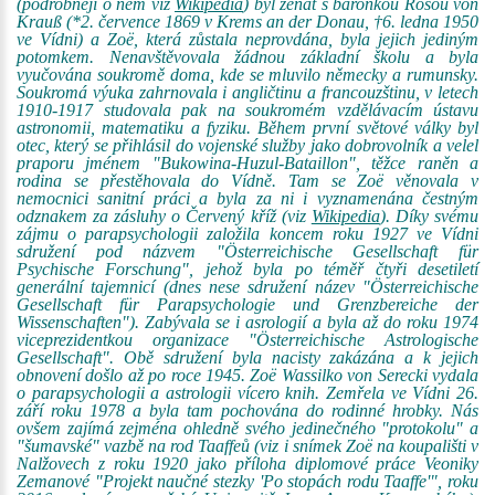
(podrobněji o něm viz
Wikipedia
) byl ženat s baronkou Rosou von
Krauß (*2. července 1869 v Krems an der Donau, †6. ledna 1950
ve Vídni) a Zoë, která zůstala neprovdána, byla jejich jediným
potomkem. Nenavštěvovala žádnou základní školu a byla
vyučována soukromě doma, kde se mluvilo německy a rumunsky.
Soukromá výuka zahrnovala i angličtinu a francouzštinu, v letech
1910-1917 studovala pak na soukromém vzdělávacím ústavu
astronomii, matematiku a fyziku. Během první světové války byl
otec, který se přihlásil do vojenské služby jako dobrovolník a velel
praporu jménem "Bukowina-Huzul-Bataillon", těžce raněn a
rodina se přestěhovala do Vídně. Tam se Zoë věnovala v
nemocnici sanitní práci a byla za ni i vyznamenána čestným
odznakem za zásluhy o Červený kříž (viz
Wikipedia
). Díky svému
zájmu o parapsychologii založila koncem roku 1927 ve Vídni
sdružení pod názvem "Österreichische Gesellschaft für
Psychische Forschung", jehož byla po téměř čtyři desetiletí
generální tajemnicí (dnes nese sdružení název "Österreichische
Gesellschaft für Parapsychologie und Grenzbereiche der
Wissenschaften"). Zabývala se i asrologií a byla až do roku 1974
viceprezidentkou organizace "Österreichische Astrologische
Gesellschaft". Obě sdružení byla nacisty zakázána a k jejich
obnovení došlo až po roce 1945. Zoë Wassilko von Serecki vydala
o parapsychologii a astrologii vícero knih. Zemřela ve Vídni 26.
září roku 1978 a byla tam pochována do rodinné hrobky. Nás
ovšem zajímá zejména ohledně svého jedinečného "protokolu" a
"šumavské" vazbě na rod Taaffeů (viz i snímek Zoë na koupališti v
Nalžovech z roku 1920 jako příloha diplomové práce Veoniky
Zemanové "Projekt naučné stezky 'Po stopách rodu Taaffe'", roku