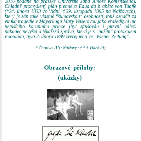
2016 podané na pražské Univerzitě Jana Amose Komenského).
Chladně promyšlený plán premiéra Eduarda hraběte von Taaffe
(*24. února 1833 ve Vídni, †29. listopadu 1895 na Nalžovech),
který je sán také vlastně "šumavskou" osobností, totiž označit za
viníka tragedie v Mayerlingu Mary Vetserovou jako vražedkyni nic
netušícího korunního prince (byl zfalšován i pitevní nález)
nakonec nevyšel a lékařská zpráva, která je s "naším" protokolem
v souladu, byla 2. února 1889 zveřejněna ve "Wiener Zeitung".
- - - - -
* Černivci (U) / Nalžovy / † † † Vídeň (A)
Obrazové přílohy:
(ukázky)