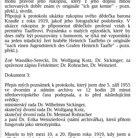
mohu pravost jeho rukopisu, který z jeho dopisů mnou
uchovaných dobře znám (v originále "ich gut kenne" - pozn.
překl.), stvrdit.
Připojuji k protokolu ukázku rukopisu svého dědečka barona
Krauße z roku 1919, jakož jeho fotografické podobenky. V
ukázce rukopisu je připomenut dědečkův profesní vztah k
premiéru Taaffeovi. Poznámka o malých epizodách, které by
dnes měly být posuzovány s humorem, se týká mé vzpomínky
na jeden mladický žert hraběte Heinrich Taaffeho (v originále
"nach einen Jugendstreich des Grafen Heinrich Taaffe" - pozn.
překl.).
Zoë Wassilko-Serecki, Dr. Wolfgang Kotz, Dr. Sickinger; za
správnost zápisu Felsleitner; Dr. Rohracher, Dr. Weinzierl.
Dokument 3:
Přepis mých poznámek k protokolu, který jsem dne 5. září 1955
ve dvorním a státním archivu ve 12 hodin 28 minut
středoevropského času podepsala, a to před následujícími
svědky:
ministerský rada Dr. Wilhelmm Sickinger,
skutečný dvorní rada Dr. Wolfgang Kotz,
skutečný dvorní rada Dr. Meinrad Rohracher
a paní Dr. Erika Weinzierlová (státní archivářka), která přitom
fungovala jako stenotypistka.
Muselo to být mezi 10. a 20. říjnem roku 1919, kdy jsem u