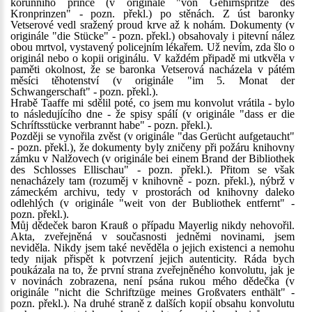
korunního prince (v originále "von Gehirnspritze des
Kronprinzen" - pozn. překl.) po stěnách. Z úst baronky
Vetserové vedl sražený proud krve až k nohám. Dokumenty (v
originále "die Stücke" - pozn. překl.) obsahovaly i pitevní nález
obou mrtvol, vystavený policejním lékařem. Už nevím, zda šlo o
originál nebo o kopii originálu. V každém připadě mi utkvěla v
paměti okolnost, že se baronka Vetserová nacházela v pátém
měsíci těhotenství (v originále "im 5. Monat der
Schwangerschaft" - pozn. překl.).
Hrabě Taaffe mi sdělil poté, co jsem mu konvolut vrátila - bylo
to následujícího dne - že spisy spálí (v originále "dass er die
Schríftsstücke verbrannt habe" - pozn. překl.).
Později se vynořila zvěst (v originále "das Gerücht aufgetaucht"
- pozn. překl.), že dokumenty byly zničeny při požáru knihovny
zámku v Nalžovech (v originále bei einem Brand der Bibliothek
des Schlosses Ellischau" - pozn. překl.). Přitom se však
nenacházely tam (rozuměj v knihovně - pozn. překl.), nýbrž v
zámeckém archivu, tedy v prostorách od knihovny daleko
odlehlých (v originále "weit von der Bubliothek entfernt" -
pozn. překl.).
Můj dědeček baron Krauß o případu Mayerlig nikdy nehovořil.
Akta, zveřejněná v současnosti jedněmi novinami, jsem
neviděla. Nikdy jsem také nevěděla o jejich existenci a nemohu
tedy nijak přispět k potvrzení jejich autenticity. Ráda bych
poukázala na to, že první strana zveřejněného konvolutu, jak je
v novinách zobrazena, není psána rukou mého dědečka (v
originále "nicht die Schriftzüge meines Großvaters enthält" -
pozn. překl.). Na druhé straně z dalších kopií obsahu konvolutu