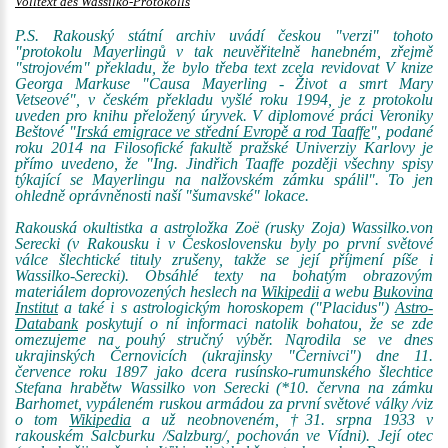
Volltext des Wassilko-Protokolls
P.S. Rakouský státní archiv uvádí českou "verzi" tohoto
"protokolu Mayerlingů v tak neuvěřitelně hanebném, zřejmě
"strojovém" překladu, že bylo třeba text zcela revidovat V knize
Georga Markuse "Causa Mayerling - Život a smrt Mary
Vetseové", v českém překladu vyšlé roku 1994, je z protokolu
uveden pro knihu přeložený úryvek. V diplomové práci Veroniky
Beštové "
Irská emigrace ve střední Evropě a rod Taaffe
", podané
roku 2014 na Filosofické fakultě pražské Univerziy Karlovy je
přímo uvedeno, že "Ing. Jindřich Taaffe později všechny spisy
týkající se Mayerlingu na nalžovském zámku spálil". To jen
ohledně oprávněnosti naší "šumavské" lokace.
Rakouská okultistka a astroložka Zoë (rusky Zoja) Wassilko.von
Serecki (v Rakousku i v Československu byly po první světové
válce šlechtické tituly zrušeny, takže se její příjmení píše i
Wassilko-Serecki). Obsáhlé texty na bohatým obrazovým
materiálem doprovozených heslech na
Wikipedii
a webu
Bukovina
Institut
a také i s astrologickým horoskopem ("Placidus")
Astro-
Databank
poskytují o ní informaci natolik bohatou, že se zde
omezujeme na pouhý stručný výběr. Narodila se ve dnes
ukrajinských Černovicích (ukrajinsky "Černivci") dne 11.
července roku 1897 jako dcera rusínsko-rumunského šlechtice
Stefana hrabětw Wassilko von Serecki (*10. června na zámku
Barhomet, vypáleném ruskou armádou za první světové války /viz
o tom
Wikipedia
a už neobnoveném, †31. srpna 1933 v
rakouském Salcburku /Salzburg/, pochován ve Vídni). Její otec