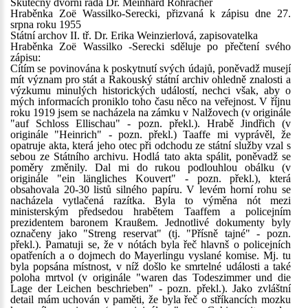
Skutečný dvorní rada Dr. Meinhard Rohracher
Hraběnka Zoë Wassilko-Serecki, přizvaná k zápisu dne 27.
srpna roku 1955
Státní archov II. tř. Dr. Erika Weinzierlová, zapisovatelka
Hraběnka Zoë Wassilko -Serecki sděluje po přečtení svého
zápisu:
Cítím se povinována k poskytnutí svých údajů, poněvadž musejí
mít význam pro stát a Rakouský státní archiv ohledně znalosti a
výzkumu minulých historických událostí, nechci však, aby o
mých informacích proniklo toho času něco na veřejnost. V říjnu
roku 1919 jsem se nacházela na zámku v Nalžovech (v originále
"auf Schloss Ellischau" - pozn. překl.). Hrabě Jindřich (v
originále "Heinrich" - pozn. překl.) Taaffe mi vyprávěl, že
opatruje akta, která jeho otec při odchodu ze státní služby vzal s
sebou ze Státního archivu. Hodlá tato akta spálit, poněvadž se
poměry změnily. Dal mi do rukou podlouhlou obálku (v
originále "ein längliches Kouvert" - pozn. překl.), která
obsahovala 20-30 listů silného papíru. V levém horní rohu se
nacházela vytlačená razítka. Byla to výměna nót mezi
ministerským předsedou hrabětem Taaffem a policejním
prezidentem baronem Kraußem. Jednotlivé dokumenty byly
označeny jako "Streng reservat" (tj. "Přísně tajné" - pozn.
překl.). Pamatuji se, že v nótách byla řeč hlavnš o policejních
opatřeních a o dojmech do Mayerlingu vyslané komise. Mj. tu
byla popsána místnost, v níž došlo ke smrtelné události a také
poloha mrtvol (v originále "waren das Todeszimmer und die
Lage der Leichen beschrieben" - pozn. překl.). Jako zvláštní
detail mám uchován v paměti, že byla řeč o stříkancích mozku