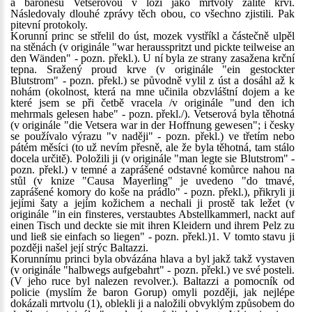
a baronesu Vetserovou v loži jako mrtvoly zalité krví.
Následovaly dlouhé zprávy těch obou, co všechno zjistili. Pak
pitevní protokoly.
Korunní princ se střelil do úst, mozek vystříkl a částečně ulpěl
na stěnách (v originále "war herausspritzt und pickte teilweise an
den Wänden" - pozn. překl.). U ní byla ze strany zasažena krční
tepna. Sražený proud krve (v originále "ein gestockter
Blutstrom" - pozn. překl.) se původně vylil z úst a dosáhl až k
nohám (okolnost, která na mne učinila obzvláštní dojem a ke
které jsem se při četbě vracela /v originále "und den ich
mehrmals gelesen habe" - pozn. překl./). Vetserová byla těhotná
(v originále "die Vetsera war in der Hoffnung gewesen"; i česky
se používalo výrazu "v naději" - pozn. překl.) ve třetím nebo
pátém měsíci (to už nevím přesně, ale že byla těhotná, tam stálo
docela určitě). Položili ji (v originále "man legte sie Blutstrom" -
pozn. překl.) v temné a zaprášené odstavné komůrce nahou na
stůl (v knize "Causa Mayerling" je uvedeno "do tmavé,
zaprášené komory do koše na prádlo" - pozn. překl.), přikryli ji
jejími šaty a jejím kožichem a nechali ji prostě tak ležet (v
originále "in ein finsteres, verstaubtes Abstellkammerl, nackt auf
einen Tisch und deckte sie mit ihren Kleidern und ihrem Pelz zu
und ließ sie einfach so liegen" - pozn. překl.)1. V tomto stavu ji
později našel její strýc Baltazzi.
Korunnímu princi byla obvázána hlava a byl jakž takž vystaven
(v originále "halbwegs aufgebahrt" - pozn. překl.) ve své posteli.
(V jeho ruce byl nalezen revolver.). Baltazzi a pomocník od
policie (myslím že baron Gorup) omyli později, jak nejlépe
dokázali mrtvolu (1), oblekli ji a naložili obvyklým způsobem do