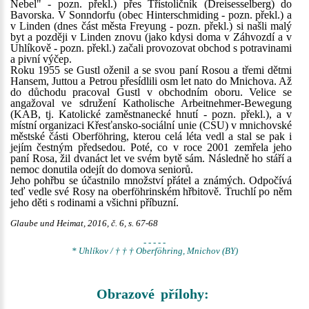
Nebel" - pozn. překl.) přes Třístoličník (Dreisesselberg) do
Bavorska. V Sonndorfu (obec Hinterschmiding - pozn. překl.) a
v Linden (dnes část města Freyung - pozn. překl.) si našli malý
byt a později v Linden znovu (jako kdysi doma v Záhvozdí a v
Uhlíkově - pozn. překl.) začali provozovat obchod s potravinami
a pivní výčep.
Roku 1955 se Gustl oženil a se svou paní Rosou a třemi dětmi
Hansem, Juttou a Petrou přesídlili osm let nato do Mnichova. Až
do důchodu pracoval Gustl v obchodním oboru. Velice se
angažoval ve sdružení Katholische Arbeitnehmer-Bewegung
(KAB, tj. Katolické zaměstnanecké hnutí - pozn. překl.), a v
místní organizaci Křesťansko-sociální unie (CSU) v mnichovské
městské části Oberföhring, kterou celá léta vedl a stal se pak i
jejím čestným předsedou. Poté, co v roce 2001 zemřela jeho
paní Rosa, žil dvanáct let ve svém bytě sám. Následně ho stáří a
nemoc donutila odejít do domova seniorů.
Jeho pohřbu se účastnilo množství přátel a známých. Odpočívá
teď vedle své Rosy na oberföhrinském hřbitově. Truchlí po něm
jeho děti s rodinami a všichni příbuzní.
Glaube und Heimat, 2016, č. 6, s. 67-68
- - - - -
* Uhlíkov / † † † Oberföhring, Mnichov (BY)
Obrazové přílohy: