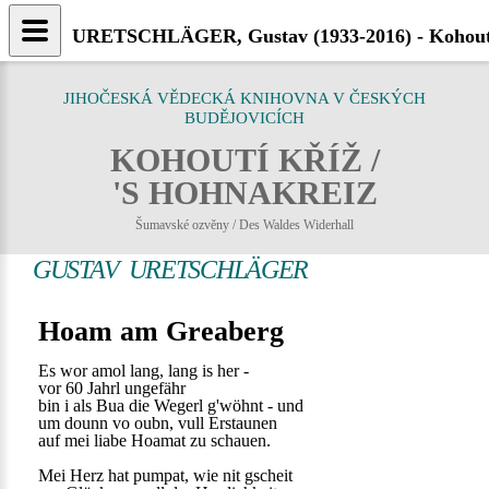
URETSCHLÄGER, Gustav (1933-2016) - Kohouti
JIHOČESKÁ VĚDECKÁ KNIHOVNA V ČESKÝCH
BUDĚJOVICÍCH
KOHOUTÍ KŘÍŽ /
'S HOHNAKREIZ
Šumavské ozvěny / Des Waldes Widerhall
GUSTAV URETSCHLÄGER
Hoam am Greaberg
Es wor amol lang, lang is her -
vor 60 Jahrl ungefähr
bin i als Bua die Wegerl g'wöhnt - und
um dounn vo oubn, vull Erstaunen
auf mei liabe Hoamat zu schauen.
Mei Herz hat pumpat, wie nit gscheit