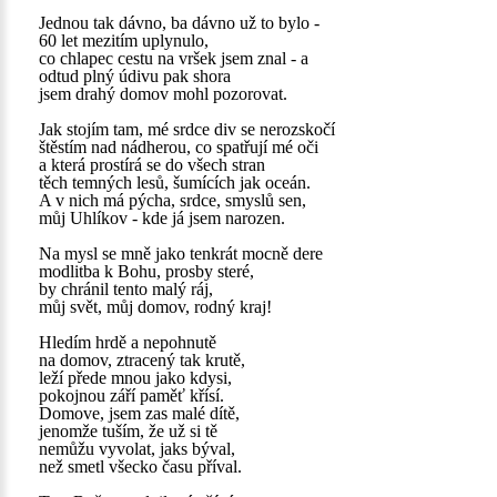
Jednou tak dávno, ba dávno už to bylo -
60 let mezitím uplynulo,
co chlapec cestu na vršek jsem znal - a
odtud plný údivu pak shora
jsem drahý domov mohl pozorovat.
Jak stojím tam, mé srdce div se nerozskočí
štěstím nad nádherou, co spatřují mé oči
a která prostírá se do všech stran
těch temných lesů, šumících jak oceán.
A v nich má pýcha, srdce, smyslů sen,
můj Uhlíkov - kde já jsem narozen.
Na mysl se mně jako tenkrát mocně dere
modlitba k Bohu, prosby steré,
by chránil tento malý ráj,
můj svět, můj domov, rodný kraj!
Hledím hrdě a nepohnutě
na domov, ztracený tak krutě,
leží přede mnou jako kdysi,
pokojnou září paměť křísí.
Domove, jsem zas malé dítě,
jenomže tuším, že už si tě
nemůžu vyvolat, jaks býval,
než smetl všecko času příval.