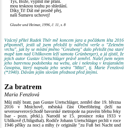
Tys, Bože, vyplnil mé přání.
mou tesknou touhu po shledání.
Díky Ti! Dál mé prosbě přej,
naši Šumavu uchovej!
Glaube und Heimat, 1996, č. 11, s. 8
Vzácný přítel Radek Thér mě koncem jara a počátkem léta 2016
připomněl, jestli už jsem přeložil ty nářeční verše o "Zeleném
vrchu", jak by se místní jměno "Greaberg" dalo přeložit (na staré
mapě tam nad Uhlíkovem leží samota Grünberger), a já zjistil, že
jejich autor Gustav Uretschläger právě zemřel. Našel jsem nejen
jeho barevnou podobenku na webu, ale i nekrolog v krajanském
časopisu, který napsala jeho sestra "Mitzi", tj. Marie Fenzlová
(*1940). Dávám jejím slovům přednost před jinými.
Za bratrem
Maria Fenzlová
Můj milý bratr, pan Gustav Uretschläger, zemřel dne 19. března
2016 v Mnichově, městská část Oberföhring (leží na
severoseverovýchodě bavorské metropole na pravém břehu řeky
Isar - pozn. překl.). Narodil se 15. prosince roku 1933 v
Uhlíkově (Uhligsthal). Rodiče Johann Uretschläger prchli v roce
1946 pěšky za noci a mlhy (v originále "zu Fuß bei Nacht und