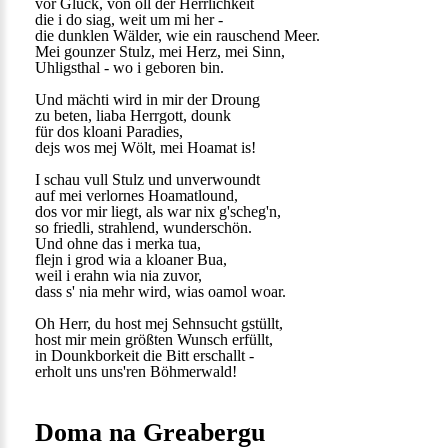
vor Glück, von oll der Herrlichkeit
die i do siag, weit um mi her -
die dunklen Wälder, wie ein rauschend Meer.
Mei gounzer Stulz, mei Herz, mei Sinn,
Uhligsthal - wo i geboren bin.
Und mächti wird in mir der Droung
zu beten, liaba Herrgott, dounk
für dos kloani Paradies,
dejs wos mej Wölt, mei Hoamat is!
I schau vull Stulz und unverwoundt
auf mei verlornes Hoamatlound,
dos vor mir liegt, als war nix g'scheg'n,
so friedli, strahlend, wunderschön.
Und ohne das i merka tua,
flejn i grod wia a kloaner Bua,
weil i erahn wia nia zuvor,
dass s' nia mehr wird, wias oamol woar.
Oh Herr, du host mej Sehnsucht gstüllt,
host mir mein größten Wunsch erfüllt,
in Dounkborkeit die Bitt erschallt -
erholt uns uns'ren Böhmerwald!
Doma na Greabergu