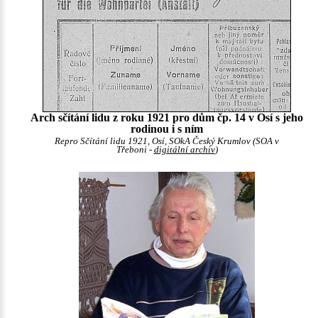
Arch sčítání lidu z roku 1921 pro dům čp. 14 v Osí s jeho
rodinou i s ním
Repro Sčítání lidu 1921, Osí, SOkA Český Krumlov (SOA v
Třeboni -
digitální archiv
)