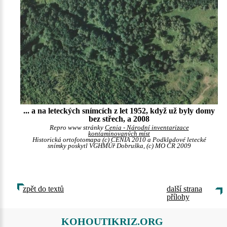
... a na leteckých snímcích z let 1952, když už byly domy
bez střech, a 2008
Repro www stránky
Cenia - Národní inventarizace
kontaminovaných míst
Historická ortofotomapa (c) CENIA 2010 a Podkladové letecké
snímky poskytl VGHMÚř Dobruška, (c) MO ČR 2009
zpět do textů
další strana
přílohy
KOHOUTIKRIZ.ORG