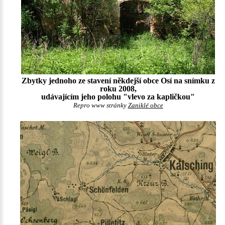
Zbytky jednoho ze stavení někdejší obce Osí na snímku z
roku 2008,
udávajícím jeho polohu "vlevo za kapličkou"
Repro www stránky
Zaniklé obce