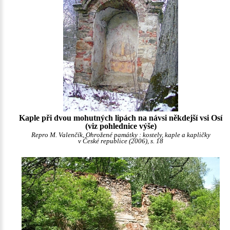
Kaple při dvou mohutných lipách na návsi někdejší vsi Osí
(viz pohlednice výše)
Repro M. Valenčík, Ohrožené památky : kostely, kaple a kapličky
v České republice (2006), s. 18