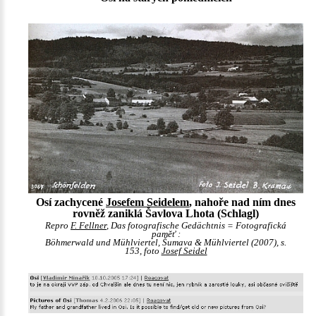
Osí zachycené
Josefem Seidelem
, nahoře nad ním dnes
rovněž zaniklá Šavlova Lhota (Schlagl)
Repro
F. Fellner
, Das fotografische Gedächtnis = Fotografická
paměť :
Böhmerwald und Mühlviertel, Šumava & Mühlviertel (2007), s.
153, foto
Josef Seidel