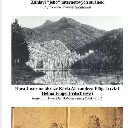
Záhlaví "jeho" internetových stránek
Repro www stránky
Aventinum
Hora Javor na obraze Karla Alexandera Flügela (viz i
Helma Flügel-Fritscheová
)
Repro
E. Hans
, Der Böhmerwald (1964), s. 71