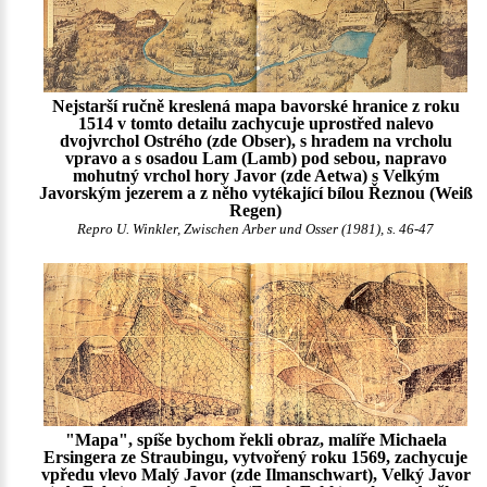
Nejstarší ručně kreslená mapa bavorské hranice z roku
1514 v tomto detailu zachycuje uprostřed nalevo
dvojvrchol Ostrého (zde Obser), s hradem na vrcholu
vpravo a s osadou Lam (Lamb) pod sebou, napravo
mohutný vrchol hory Javor (zde Aetwa) s Velkým
Javorským jezerem a z něho vytékající bílou Řeznou (Weiß
Regen)
Repro U. Winkler, Zwischen Arber und Osser (1981), s. 46-47
"Mapa", spíše bychom řekli obraz, malíře Michaela
Ersingera ze Straubingu, vytvořený roku 1569, zachycuje
vpředu vlevo Malý Javor (zde Ilmanschwart), Velký Javor