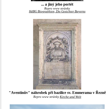
... a jiný jeho portét
Repro www stránky
HdBG Biographien, Die Gesichter Bayerns
"Aventinův" náhrobek při bazilice sv. Emmerama v Řezně
Repro www stránky
Kirche und Welt