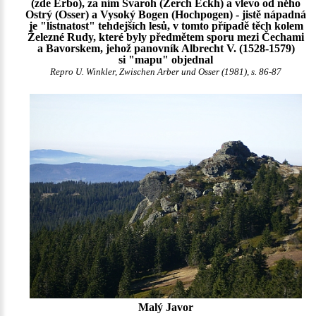
(zde Erbo), za ním Svaroh (Zerch Eckh) a vlevo od něho
Ostrý (Osser) a Vysoký Bogen (Hochpogen) - jistě nápadná
je "listnatost" tehdejších lesů, v tomto případě těch kolem
Železné Rudy, které byly předmětem sporu mezi Čechami
a Bavorskem, jehož panovník Albrecht V. (1528-1579)
si "mapu" objednal
Repro U. Winkler, Zwischen Arber und Osser (1981), s. 86-87
Malý Javor