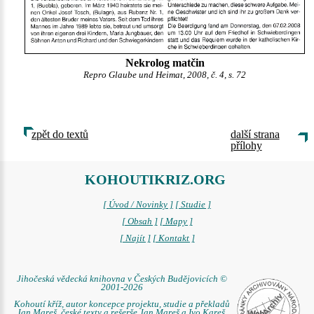
Nekrolog matčin
Repro Glaube und Heimat, 2008, č. 4, s. 72
zpět do textů
další strana
přílohy
KOHOUTIKRIZ.ORG
[ Úvod / Novinky ]
[ Studie ]
[ Obsah ]
[ Mapy ]
[ Najít ]
[ Kontakt ]
Jihočeská vědecká knihovna v Českých Budějovicích ©
2001-2026
Kohoutí kříž, autor koncepce projektu, studie a překladů
Jan Mareš, české texty a rešerše Jan Mareš a Ivo Kareš,