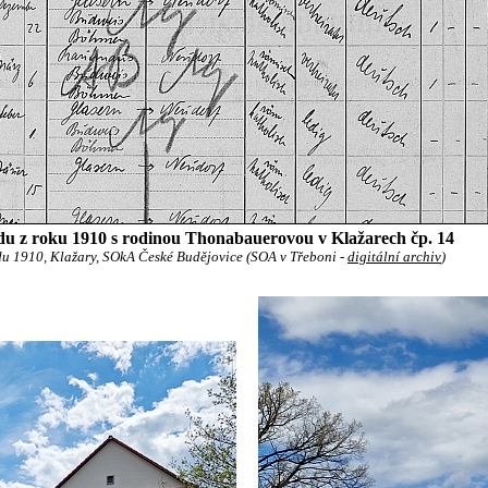
lidu z roku 1910 s rodinou Thonabauerovou v Klažarech čp. 14
idu 1910, Klažary, SOkA České Budějovice (SOA v Třeboni -
digitální archiv
)