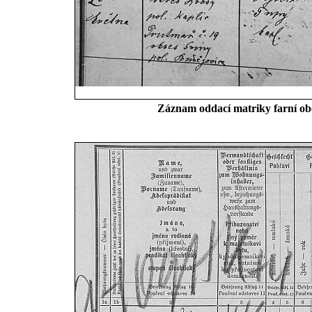
Záznam oddací matriky farní obc