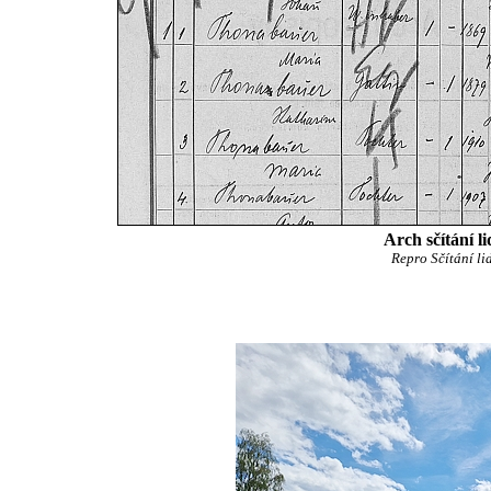
Arch sčítání 
Repro Sčítání l