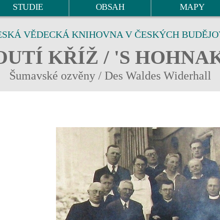
STUDIE
OBSAH
MAPY
ESKÁ VĚDECKÁ KNIHOVNA V ČESKÝCH BUDĚJO
UTÍ KŘÍŽ / 'S HOHNA
Šumavské ozvěny / Des Waldes Widerhall