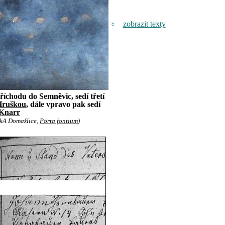
zobrazit texty
íchodu do Semněvic, sedí třetí
Hruškou
, dále vpravo pak sedí
 Knarr
OkA Domažlice,
Porta fontium
)