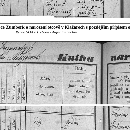
ce Žumberk o narození otcově v Klažarech s pozdějším přípisem o
Repro SOA v Třeboni -
digitální archiv