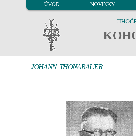
ÚVOD
NOVINKY
JIHOČ
KOHO
JOHANN THONABAUER