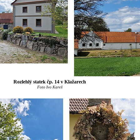
Rozlehlý statek čp. 14 v Klažarech
Foto Ivo Kareš