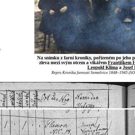
2
Na snímku z farní kroniky, pořízeném po jeho př
zleva mezi svým otcem a vikářem
Františkem 
Leopold Klima
a
Josef
Repro Kronika farnosti Semněvice 1848–1945 (S