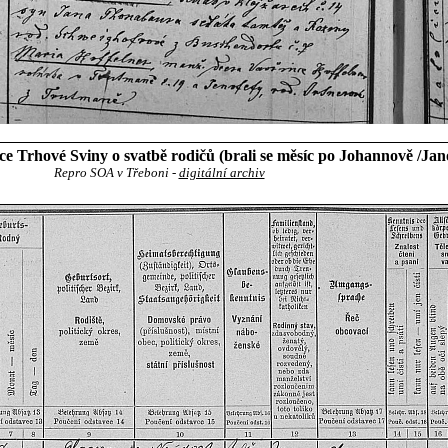
e Trhové Sviny o svatbě rodičů (brali se měsíc po Johannově /Jan
Repro SOA v Třeboni -
digitální archiv