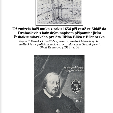
Už zmizelá boží muka z roku 1654 při cestě ze Sklář do
Drahoslavic s latinským nápisem připomínajícím
českokrumlovského preláta Jířího Bílka z Bílenberka
Repro F. Mareš -
J. Sedláček
, Soupis památek historických a
uměleckých v politickém okresu Krumlovském. Svazek první,
Okolí Krumlova (1918), s. 56