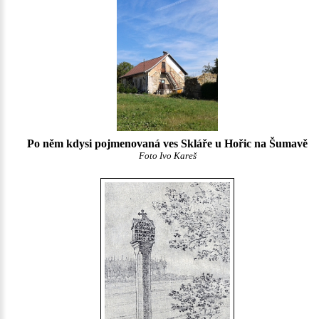
Po něm kdysi pojmenovaná ves Skláře u Hořic na Šumavě
Foto Ivo Kareš