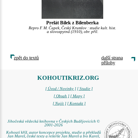
Prelát Bílek z Bílenberka
Repro F. M. Čapek, Český Krumlov : studie kult. hist.
a slovozpytná (1910), obr. příl.
zpět do textů
další strana
přílohy
KOHOUTIKRIZ.ORG
[ Úvod / Novinky ]
[ Studie ]
[ Obsah ]
[ Mapy ]
[ Najít ]
[ Kontakt ]
Jihočeská vědecká knihovna v Českých Budějovicích ©
2001-2026
Kohoutí kříž, autor koncepce projektu, studie a překladů
Jan Mareš, české texty a rešerše Jan Mareš a Ivo Kareš,