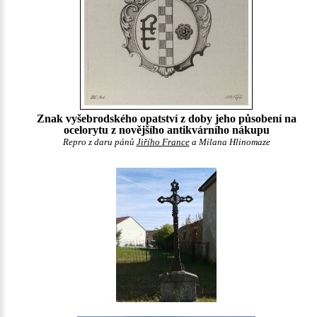
Znak vyšebrodského opatství z doby jeho působení na
ocelorytu z novějšího antikvárního nákupu
Repro z daru pánů
Jiřího France
a Milana Hlinomaze