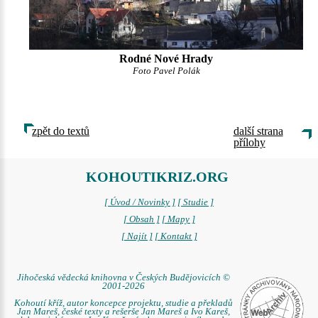
Rodné Nové Hrady
Foto Pavel Polák
zpět do textů
další strana
přílohy
KOHOUTIKRIZ.ORG
[ Úvod / Novinky ]
[ Studie ]
[ Obsah ]
[ Mapy ]
[ Najít ]
[ Kontakt ]
Jihočeská vědecká knihovna v Českých Budějovicích ©
2001-2026
Kohoutí kříž, autor koncepce projektu, studie a překladů
Jan Mareš, české texty a rešerše Jan Mareš a Ivo Kareš,