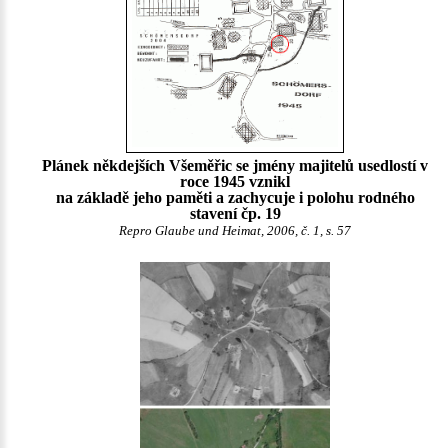
Plánek někdejších Všeměřic se jmény majitelů usedlostí v
roce 1945 vznikl
na základě jeho paměti a zachycuje i polohu rodného
stavení čp. 19
Repro Glaube und Heimat, 2006, č. 1, s. 57