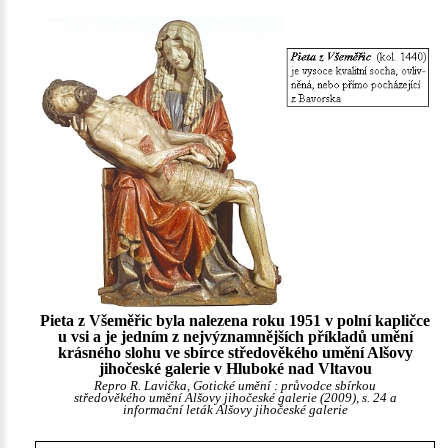
Pieta z Všeměřic byla nalezena roku 1951 v polní kapličce
u vsi a je jedním z nejvýznamnějších příkladů umění
krásného slohu ve sbírce středověkého umění Alšovy
jihočeské galerie v Hluboké nad Vltavou
Repro R. Lavička, Gotické umění : průvodce sbírkou
středověkého umění Alšovy jihočeské galerie (2009), s. 24 a
informační leták Alšovy jihočeské galerie