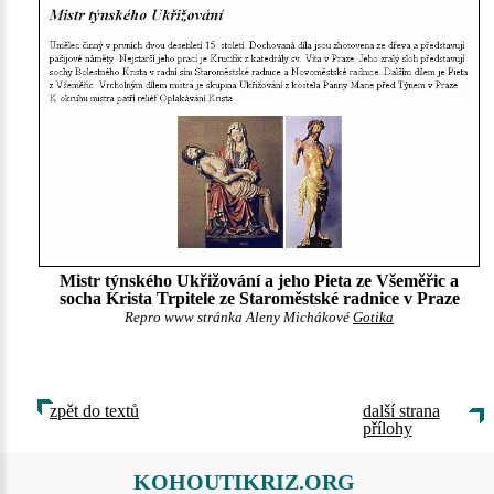
Mistr týnského Ukřižování a jeho Pieta ze Všeměřic a
socha Krista Trpitele ze Staroměstské radnice v Praze
Repro www stránka Aleny Michákové
Gotika
zpět do textů
další strana
přílohy
KOHOUTIKRIZ.ORG