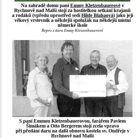
Na zahradě domu paní
Emmy Kletzenbauerové
v
Rychnově nad Malší stojí za hostitelkou setkání krajanů
a rodáků (vpředu uprostřed sedí
Hilde Blahaová
) jako její
věkový vrstevník a někdejší spolužák na někdejší místní
německé škole
Repro z daru Emmy Kletzenbauerové
S paní Emmou Kletzenbauerovou, farářem Pavlem
Šimákem a Otto Bergerem stojí zcela vpravo
při předání daru na další obnovu kostela sv. Ondřeje v
Rychnově nad Malší