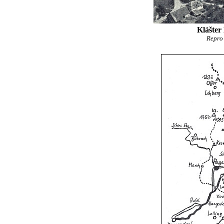
Klášter 
Repro 