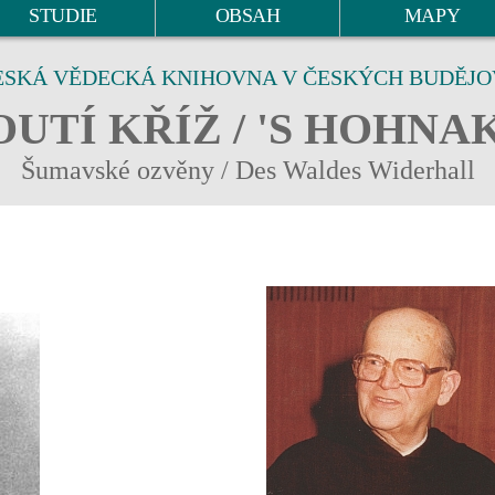
STUDIE
OBSAH
MAPY
ESKÁ VĚDECKÁ KNIHOVNA V ČESKÝCH BUDĚJO
UTÍ KŘÍŽ / 'S HOHNA
Šumavské ozvěny / Des Waldes Widerhall