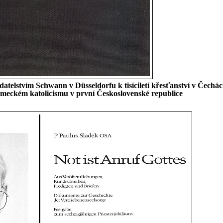
telstvím Schwann v Düsseldorfu k tisíciletí křesťanství v Čechác
eckém katolicismu v první Československé republice