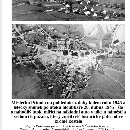
Městečko Přimda na pohlednici z doby kolem roku 1945 a
letecký snímek po útoku hloubkaře 20. dubna 1945 - šlo
o nahodilý útok, mířící na nákladní auto v ulici u náměstí a
vedoucí k požáru, který zničil celé historické jádro obce
kromě kostela
Repro Putování po zaniklých místech Českého lesa. II.,
Tachovsko : osudy 45 zaniklých obcí, vsí a samot (2011), s. 24