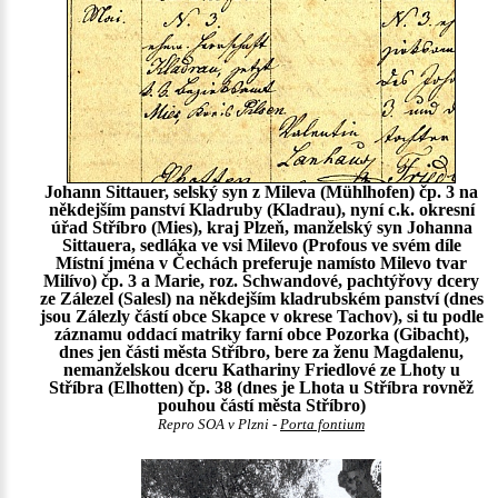
Johann Sittauer, selský syn z Mileva (Mühlhofen) čp. 3 na
někdejším panství Kladruby (Kladrau), nyní c.k. okresní
úřad Stříbro (Mies), kraj Plzeň, manželský syn Johanna
Sittauera, sedláka ve vsi Milevo (Profous ve svém díle
Místní jména v Čechách preferuje namísto Milevo tvar
Milívo) čp. 3 a Marie, roz. Schwandové, pachtýřovy dcery
ze Zálezel (Salesl) na někdejším kladrubském panství (dnes
jsou Zálezly částí obce Skapce v okrese Tachov), si tu podle
záznamu oddací matriky farní obce Pozorka (Gibacht),
dnes jen části města Stříbro, bere za ženu Magdalenu,
nemanželskou dceru Kathariny Friedlové ze Lhoty u
Stříbra (Elhotten) čp. 38 (dnes je Lhota u Stříbra rovněž
pouhou částí města Stříbro)
Repro SOA v Plzni -
Porta fontium