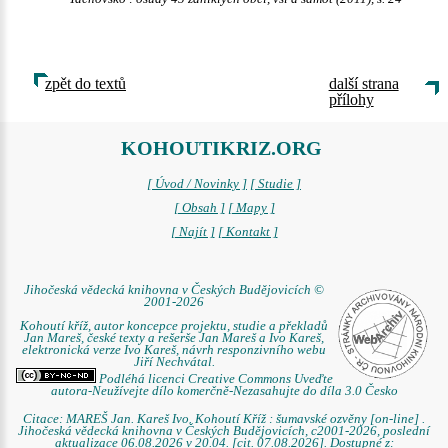
zpět do textů
další strana
přílohy
KOHOUTIKRIZ.ORG
[ Úvod / Novinky ]
[ Studie ]
[ Obsah ]
[ Mapy ]
[ Najít ]
[ Kontakt ]
Jihočeská vědecká knihovna v Českých Budějovicích ©
2001-2026
Kohoutí kříž, autor koncepce projektu, studie a překladů
Jan Mareš, české texty a rešerše Jan Mareš a Ivo Kareš,
elektronická verze Ivo Kareš, návrh responzivního webu
Jiří Nechvátal.
Podléhá licenci Creative Commons Uveďte
autora-Neužívejte dílo komerčně-Nezasahujte do díla 3.0 Česko
Citace: MAREŠ Jan. Kareš Ivo. Kohoutí Kříž : šumavské ozvěny [on-line] .
Jihočeská vědecká knihovna v Českých Budějovicích, c2001-2026, poslední
aktualizace 06.08.2026 v 20.04. [cit. 07.08.2026]. Dostupné z: