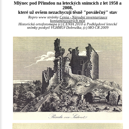
Mlýnec pod Přimdou na leteckých snímcích z let 1958 a
2008,
které už ovšem nezachycují těsně "poválečný" stav
Repro www stránky
Cenia - Národní inventarizace
kontaminovaných míst
Historická ortofotomapa (c) CENIA 2010 a Podkladové letecké
snímky poskytl VGHMÚř Dobruška, (c) MO ČR 2009