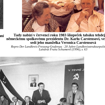
Tady nabízí v červenci roku 1983 šňupeček tabáku tehde
mní
německému spolkovému prezidentu Dr. Karlu Carstensovi, ve
sedí jeho manželka Veronica Carstensová
Repro Der Landkreis Freyung-Grafenau : 20 Jahre Landkreisstrukturpolit
Landrat Franz Schumertl (1996), s. 63