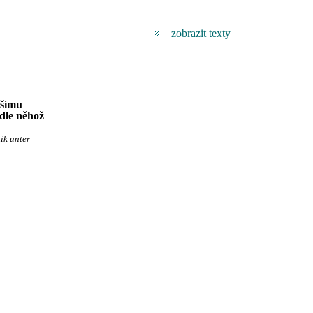
zobrazit texty
jšímu
dle něhož
ik unter