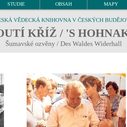
STUDIE
OBSAH
MAPY
ESKÁ VĚDECKÁ KNIHOVNA V ČESKÝCH BUDĚJO
UTÍ KŘÍŽ / 'S HOHNA
Šumavské ozvěny / Des Waldes Widerhall