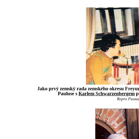
Jako prvý zemský rada zemského okresu Freyun
Pauluse s
Karlem Schwarzenbergem
př
Repro Passau