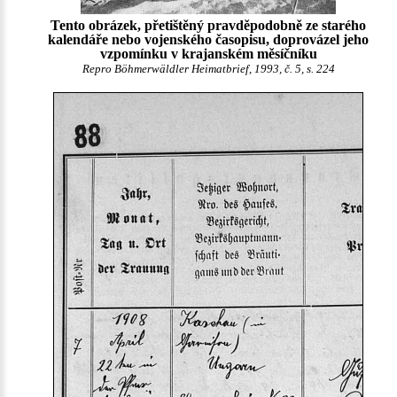
Tento obrázek, přetištěný pravděpodobně ze starého
kalendáře nebo vojenského časopisu, doprovázel jeho
vzpomínku v krajanském měsíčníku
Repro Böhmerwäldler Heimatbrief, 1993, č. 5, s. 224