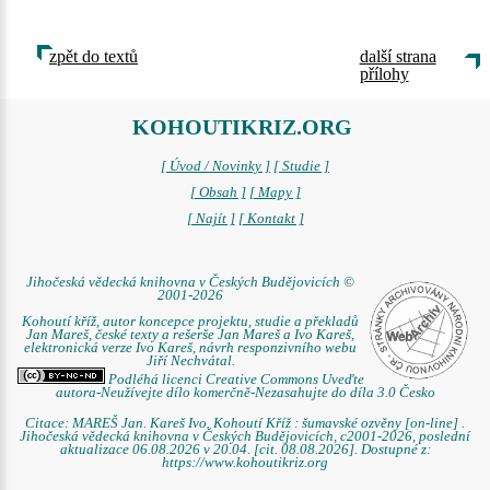
zpět do textů
další strana
přílohy
KOHOUTIKRIZ.ORG
[ Úvod / Novinky ]
[ Studie ]
[ Obsah ]
[ Mapy ]
[ Najít ]
[ Kontakt ]
Jihočeská vědecká knihovna v Českých Budějovicích ©
2001-2026
Kohoutí kříž, autor koncepce projektu, studie a překladů
Jan Mareš, české texty a rešerše Jan Mareš a Ivo Kareš,
elektronická verze Ivo Kareš, návrh responzivního webu
Jiří Nechvátal.
Podléhá licenci Creative Commons Uveďte
autora-Neužívejte dílo komerčně-Nezasahujte do díla 3.0 Česko
Citace: MAREŠ Jan. Kareš Ivo. Kohoutí Kříž : šumavské ozvěny [on-line] .
Jihočeská vědecká knihovna v Českých Budějovicích, c2001-2026, poslední
aktualizace 06.08.2026 v 20.04. [cit. 08.08.2026]. Dostupné z:
https://www.kohoutikriz.org