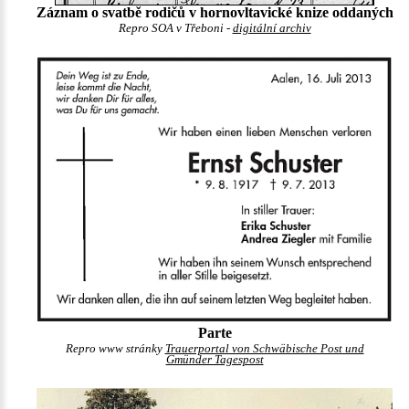
Záznam o svatbě rodičů v hornovltavické knize oddaných
Repro SOA v Třeboni -
digitální archiv
Parte
Repro www stránky
Trauerportal von Schwäbische Post und
Gmünder Tagespost