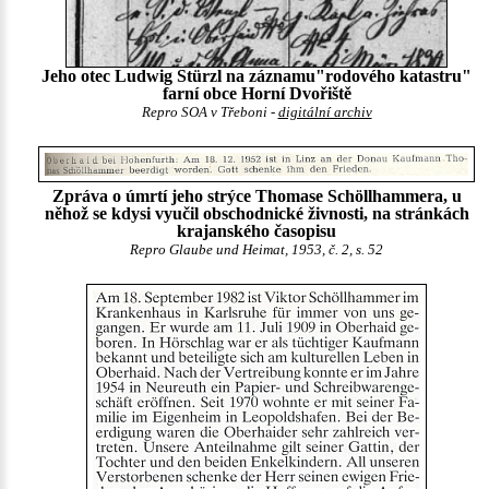
Jeho otec Ludwig Stürzl na záznamu"rodového katastru"
farní obce Horní Dvořiště
Repro SOA v Třeboni -
digitální archiv
Zpráva o úmrtí jeho strýce Thomase Schöllhammera, u
něhož se kdysi vyučil obschodnické živnosti, na stránkách
krajanského časopisu
Repro Glaube und Heimat, 1953, č. 2, s. 52