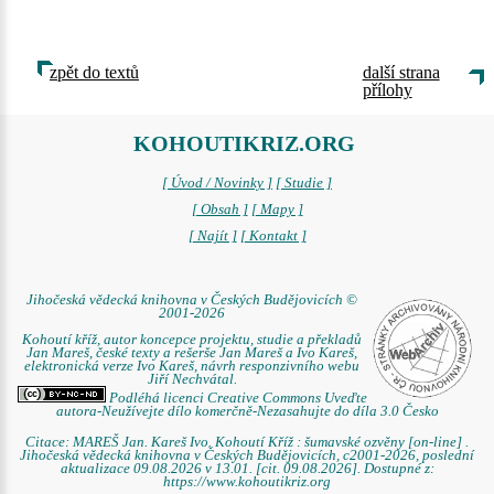
zpět do textů
další strana
přílohy
KOHOUTIKRIZ.ORG
[ Úvod / Novinky ]
[ Studie ]
[ Obsah ]
[ Mapy ]
[ Najít ]
[ Kontakt ]
Jihočeská vědecká knihovna v Českých Budějovicích ©
2001-2026
Kohoutí kříž, autor koncepce projektu, studie a překladů
Jan Mareš, české texty a rešerše Jan Mareš a Ivo Kareš,
elektronická verze Ivo Kareš, návrh responzivního webu
Jiří Nechvátal.
Podléhá licenci Creative Commons Uveďte
autora-Neužívejte dílo komerčně-Nezasahujte do díla 3.0 Česko
Citace: MAREŠ Jan. Kareš Ivo. Kohoutí Kříž : šumavské ozvěny [on-line] .
Jihočeská vědecká knihovna v Českých Budějovicích, c2001-2026, poslední
aktualizace 09.08.2026 v 13.01. [cit. 09.08.2026]. Dostupné z:
https://www.kohoutikriz.org